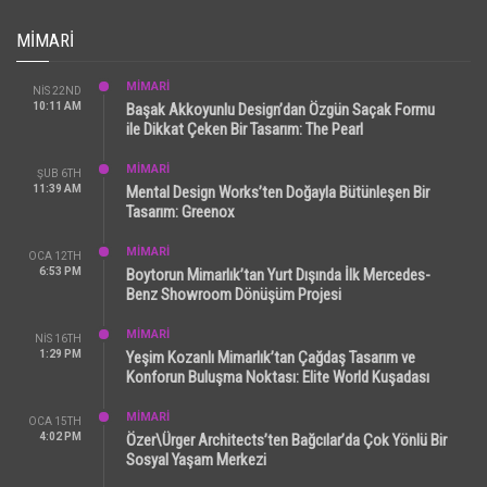
MIMARI
MİMARİ
NIS 22ND
10:11 AM
Başak Akkoyunlu Design’dan Özgün Saçak Formu
ile Dikkat Çeken Bir Tasarım: The Pearl
MİMARİ
ŞUB 6TH
11:39 AM
Mental Design Works’ten Doğayla Bütünleşen Bir
Tasarım: Greenox
MİMARİ
OCA 12TH
6:53 PM
Boytorun Mimarlık’tan Yurt Dışında İlk Mercedes-
Benz Showroom Dönüşüm Projesi
MİMARİ
NIS 16TH
1:29 PM
Yeşim Kozanlı Mimarlık’tan Çağdaş Tasarım ve
Konforun Buluşma Noktası: Elite World Kuşadası
MİMARİ
OCA 15TH
4:02 PM
Özer\Ürger Architects’ten Bağcılar’da Çok Yönlü Bir
Sosyal Yaşam Merkezi