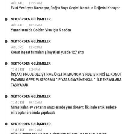
AĞU 6TH
11:27 AM
Evini Yenileyen Kazanıyor, Doğru Boya Seçimi Konutun Değerini Koruyor
SEKTÖRDEN GELIŞMELER
AĞU 4TH
10:52 AM
Yunanistan’da Golden Visa için 5 neden
SEKTÖRDEN GELIŞMELER
AĞU 3RD
12:42 PM
Konut inşaat firmaları şikayetleri yüzde 127 arttı
SEKTÖRDEN GELIŞMELER
TEM 31ST
7:24 PM
İNŞAAT PROJE GELİŞTİRME ÜRETİM EKONOMİSİNDE; BİRİNCİ EL KONUT
PAZARINI GPPS PLATFORMU ” PİYASA GAYRİMENKUL ” İLE EKRANLARA
TAŞIYACAK
SEKTÖRDEN GELIŞMELER
TEM 31ST
10:12 AM
Miras kalan ev ve tarım arazilerinde yeni dönem: İlk ihale artık sadece
mirasçılar arasında yapılacak
SEKTÖRDEN GELIŞMELER
TEM 31ST
10:10 AM