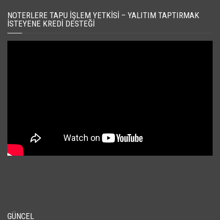
NOTERLERE TAPU İŞLEM YETKISI – YALITIM TAPTIRMAK
İSTEYENE KREDI DESTEĞI
GÜNCEL