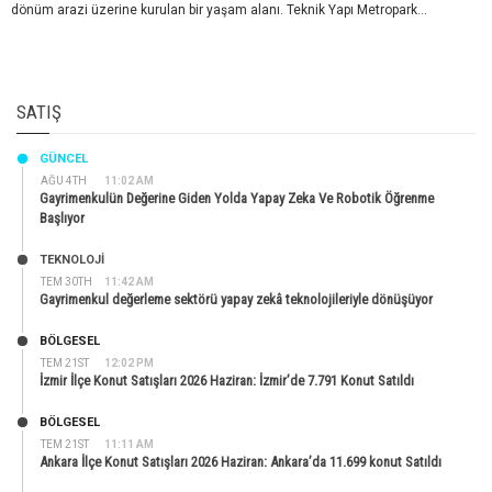
dönüm arazi üzerine kurulan bir yaşam alanı. Teknik Yapı Metropark...
SATIŞ
GÜNCEL
AĞU 4TH
11:02 AM
Gayrimenkulün Değerine Giden Yolda Yapay Zeka Ve Robotik Öğrenme
Başlıyor
TEKNOLOJİ
TEM 30TH
11:42 AM
Gayrimenkul değerleme sektörü yapay zekâ teknolojileriyle dönüşüyor
BÖLGESEL
TEM 21ST
12:02 PM
İzmir İlçe Konut Satışları 2026 Haziran: İzmir’de 7.791 Konut Satıldı
BÖLGESEL
TEM 21ST
11:11 AM
Ankara İlçe Konut Satışları 2026 Haziran: Ankara’da 11.699 konut Satıldı