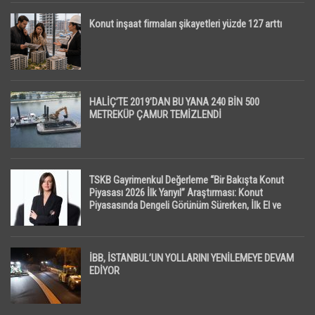
Konut inşaat firmaları şikayetleri yüzde 127 arttı
HALİÇ’TE 2019’DAN BU YANA 240 BİN 500
METREKÜP ÇAMUR TEMİZLENDİ
TSKB Gayrimenkul Değerleme “Bir Bakışta Konut
Piyasası 2026 İlk Yarıyıl” Araştırması: Konut
Piyasasında Dengeli Görünüm Sürerken, İlk El ve
İpotekli Satışlarda Sınırlı Toparlanma Dikkat Çekti
İBB, İSTANBUL’UN YOLLARINI YENİLEMEYE DEVAM
EDİYOR