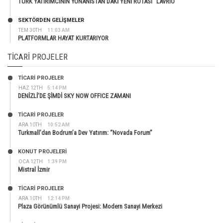
TÜRK YATIRIMCININ YUNANİSTAN’DAKİ YENİ ROTASI “LAVRIO”
SEKTÖRDEN GELIŞMELER
TEM 30TH
11:03 AM
PLATFORMLAR HAYAT KURTARIYOR
TICARI PROJELER
TİCARİ PROJELER
HAZ 12TH
5:14 PM
DENİZLİ’DE ŞİMDİ SKY NOW OFFICE ZAMANI
TİCARİ PROJELER
ARA 10TH
10:52 AM
Turkmall’dan Bodrum’a Dev Yatırım: “Novada Forum”
KONUT PROJELERI
OCA 12TH
1:39 PM
Mistral İzmir
TİCARİ PROJELER
ARA 10TH
12:14 PM
Plaza Görünümlü Sanayi Projesi: Modern Sanayi Merkezi