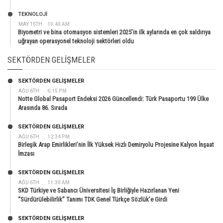
TEKNOLOJİ
MAY 15TH
10:40 AM
Biyometri ve bina otomasyon sistemleri 2025’in ilk aylarında en çok saldırıya
uğrayan operasyonel teknoloji sektörleri oldu
SEKTÖRDEN GELIŞMELER
SEKTÖRDEN GELIŞMELER
AĞU 6TH
6:15 PM
Notte Global Pasaport Endeksi 2026 Güncellendi: Türk Pasaportu 199 Ülke
Arasında 86. Sırada
SEKTÖRDEN GELIŞMELER
AĞU 6TH
12:34 PM
Birleşik Arap Emirlikleri’nin İlk Yüksek Hızlı Demiryolu Projesine Kalyon İnşaat
İmzası
SEKTÖRDEN GELIŞMELER
AĞU 6TH
11:30 AM
SKD Türkiye ve Sabancı Üniversitesi İş Birliğiyle Hazırlanan Yeni
“Sürdürülebilirlik” Tanımı TDK Genel Türkçe Sözlük’e Girdi
SEKTÖRDEN GELIŞMELER