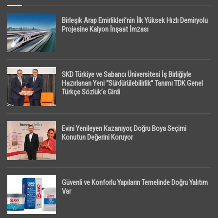
Birleşik Arap Emirlikleri’nin İlk Yüksek Hızlı Demiryolu
Projesine Kalyon İnşaat İmzası
SKD Türkiye ve Sabancı Üniversitesi İş Birliğiyle
Hazırlanan Yeni “Sürdürülebilirlik” Tanımı TDK Genel
Türkçe Sözlük’e Girdi
Evini Yenileyen Kazanıyor, Doğru Boya Seçimi
Konutun Değerini Koruyor
Güvenli ve Konforlu Yapıların Temelinde Doğru Yalıtım
Var