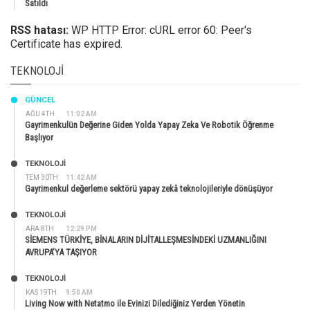
Satıldı
RSS hatası:
WP HTTP Error: cURL error 60: Peer's
Certificate has expired.
TEKNOLOJI
GÜNCEL
AĞU 4TH
11:02 AM
Gayrimenkulün Değerine Giden Yolda Yapay Zeka Ve Robotik Öğrenme
Başlıyor
TEKNOLOJİ
TEM 30TH
11:42 AM
Gayrimenkul değerleme sektörü yapay zekâ teknolojileriyle dönüşüyor
TEKNOLOJİ
ARA 8TH
12:29 PM
SİEMENS TÜRKİYE, BİNALARIN DİJİTALLEŞMESİNDEKİ UZMANLIĞINI
AVRUPA’YA TAŞIYOR
TEKNOLOJİ
KAS 19TH
9:50 AM
Living Now with Netatmo ile Evinizi Dilediğiniz Yerden Yönetin