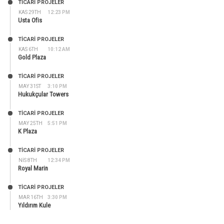
TİCARİ PROJELER
KAS 29TH
12:23 PM
Usta Ofis
TİCARİ PROJELER
KAS 6TH
10:12 AM
Gold Plaza
TİCARİ PROJELER
MAY 31ST
3:10 PM
Hukukçular Towers
TİCARİ PROJELER
MAY 25TH
5:51 PM
K Plaza
TİCARİ PROJELER
NIS 8TH
12:34 PM
Royal Marin
TİCARİ PROJELER
MAR 16TH
3:30 PM
Yıldırım Kule