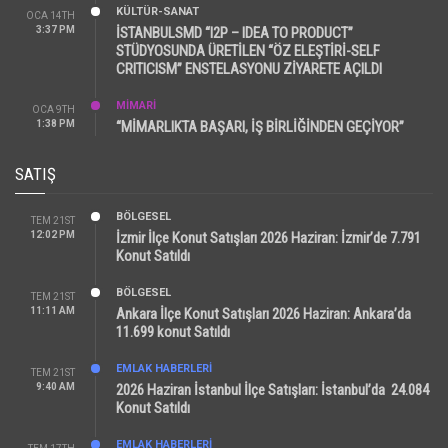
KÜLTÜR-SANAT
OCA 14TH
3:37 PM
İSTANBULSMD “I2P – IDEA TO PRODUCT”
STÜDYOSUNDA ÜRETİLEN “ÖZ ELEŞTİRİ-SELF
CRITICISM” ENSTELASYONU ZİYARETE AÇILDI
MİMARİ
OCA 9TH
1:38 PM
“MİMARLIKTA BAŞARI, İŞ BİRLİĞİNDEN GEÇİYOR”
SATIŞ
BÖLGESEL
TEM 21ST
12:02 PM
İzmir İlçe Konut Satışları 2026 Haziran: İzmir’de 7.791
Konut Satıldı
BÖLGESEL
TEM 21ST
11:11 AM
Ankara İlçe Konut Satışları 2026 Haziran: Ankara’da
11.699 konut Satıldı
EMLAK HABERLERI
TEM 21ST
9:40 AM
2026 Haziran İstanbul İlçe Satışları: İstanbul’da 24.084
Konut Satıldı
EMLAK HABERLERI