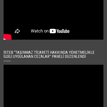
İSTEB “TAŞINMAZ TICARETI HAKKINDA YÖNETMELIKLE
İLGILI UYGULANAN CEZALAR” PANELI DÜZENLENDI