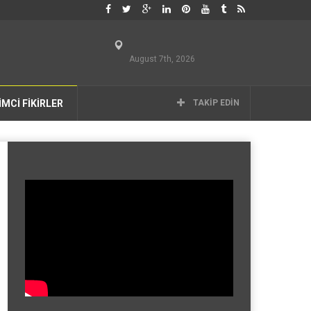
August 7th, 2026
İMCİ FİKİRLER
TAKIP EDIN