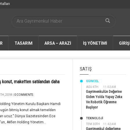
talları
AR
TASARIM
ARSA – ARAZİ
İŞ YÖNETİMİ
GİRİŞ
SATIŞ
ş konut, maketten satılandan daha
GÜNCEL
AĞU 4TH
11:02 AM
Gayrimenkulün Değerine
TH, 2018 |
0 COMMENTS
Giden Yolda Yapay Zeka
Ve Robotik Öğrenme
Holding Yönetim Kurulu Başkanı Hamdi
Başlıyor
Bugün bitmiş konut almak temelden
an ucuz." Dünya Gazetesinden Ece
TEKNOLOJİ
un, AKfen Holding Yönetim...
TEM 30TH
11:42 AM
Gayrimenkul değerleme