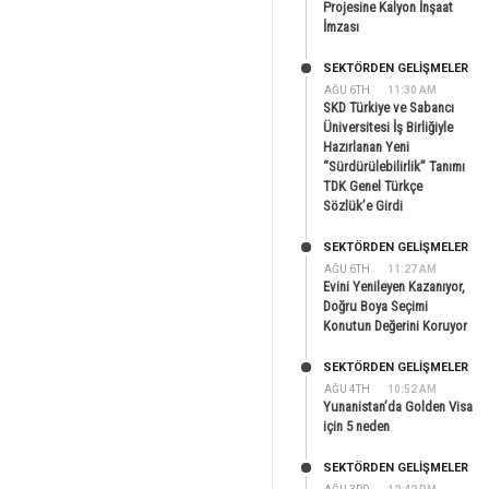
Projesine Kalyon İnşaat
İmzası
SEKTÖRDEN GELIŞMELER
AĞU 6TH
11:30 AM
SKD Türkiye ve Sabancı
Üniversitesi İş Birliğiyle
Hazırlanan Yeni
“Sürdürülebilirlik” Tanımı
TDK Genel Türkçe
Sözlük’e Girdi
SEKTÖRDEN GELIŞMELER
AĞU 6TH
11:27 AM
Evini Yenileyen Kazanıyor,
Doğru Boya Seçimi
Konutun Değerini Koruyor
SEKTÖRDEN GELIŞMELER
AĞU 4TH
10:52 AM
Yunanistan’da Golden Visa
için 5 neden
SEKTÖRDEN GELIŞMELER