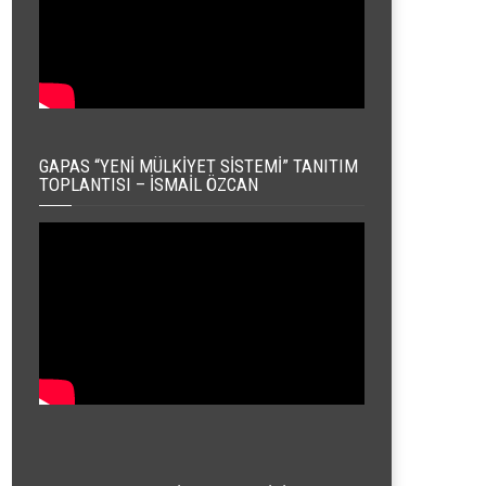
GAPAS “YENI MÜLKIYET SISTEMI” TANITIM
TOPLANTISI – İSMAIL ÖZCAN