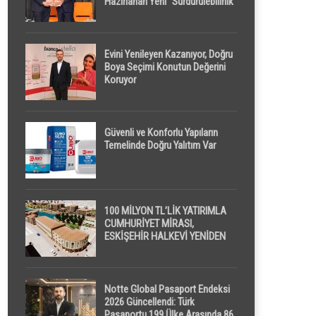
Hazırlanan Yeni “Sürdürülebilirlik”
Tanımı TDK Genel Türkçe
Sözlük’e Girdi
Evini Yenileyen Kazanıyor, Doğru
Boya Seçimi Konutun Değerini
Koruyor
Güvenli ve Konforlu Yapıların
Temelinde Doğru Yalıtım Var
100 MİLYON TL’LİK YATIRIMLA
CUMHURİYET MİRASI,
ESKİŞEHİR HALKEVİ YENİDEN
HAYAT BULUYOR
Notte Global Pasaport Endeksi
2026 Güncellendi: Türk
Pasaportu 199 Ülke Arasında 86.