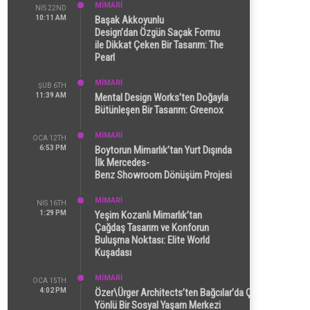
MİMARİ
NIS 22ND
10:11 AM
Başak Akkoyunlu
Design’dan Özgün Saçak Formu
ile Dikkat Çeken Bir Tasarım: The
Pearl
MİMARİ
ŞUB 6TH
11:39 AM
Mental Design Works’ten Doğayla
Bütünleşen Bir Tasarım: Greenox
MİMARİ
OCA 12TH
6:53 PM
Boytorun Mimarlık’tan Yurt Dışında
İlk Mercedes-
Benz Showroom Dönüşüm Projesi
MİMARİ
NIS 16TH
1:29 PM
Yeşim Kozanlı Mimarlık’tan
Çağdaş Tasarım ve Konforun
Buluşma Noktası: Elite World
Kuşadası
MİMARİ
OCA 15TH
4:02 PM
Özer\Ürger Architects’ten Bağcılar’da Çok
Yönlü Bir Sosyal Yaşam Merkezi