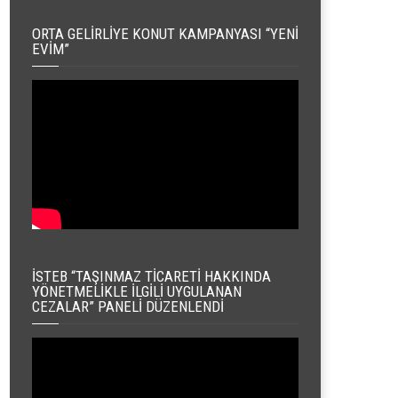
ORTA GELIRLIYE KONUT KAMPANYASI “YENI
EVIM”
İSTEB “TAŞINMAZ TICARETI HAKKINDA
YÖNETMELIKLE İLGILI UYGULANAN
CEZALAR” PANELI DÜZENLENDI