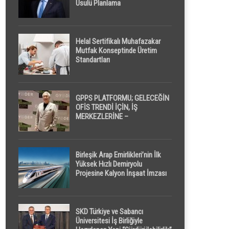
Usulü Planlama
Helal Sertifikalı Muhafazakar
Mutfak Konseptinde Üretim
Standartları
GPPS PLATFORMU; GELECEĞİN
OFİS TRENDİ İÇİN, İŞ
MERKEZLERİNE –
GELİŞTİRİCİLERE ” POD /
KAPSÜL ” UYKU KABİNİ
ÖNERİYOR
Birleşik Arap Emirlikleri’nin İlk
Yüksek Hızlı Demiryolu
Projesine Kalyon İnşaat İmzası
SKD Türkiye ve Sabancı
Üniversitesi İş Birliğiyle