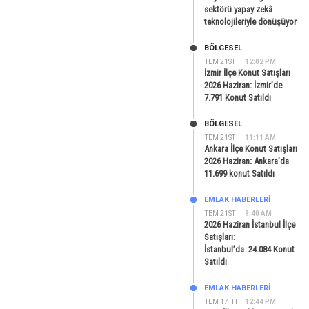
sektörü yapay zekâ
teknolojileriyle dönüşüyor
BÖLGESEL
TEM 21ST
12:02 PM
İzmir İlçe Konut Satışları
2026 Haziran: İzmir’de
7.791 Konut Satıldı
BÖLGESEL
TEM 21ST
11:11 AM
Ankara İlçe Konut Satışları
2026 Haziran: Ankara’da
11.699 konut Satıldı
EMLAK HABERLERI
TEM 21ST
9:40 AM
2026 Haziran İstanbul İlçe
Satışları:
İstanbul’da 24.084 Konut
Satıldı
EMLAK HABERLERI
TEM 17TH
12:44 PM