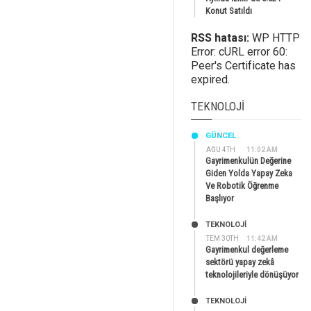
Konut Satıldı
RSS hatası:
WP HTTP
Error: cURL error 60:
Peer's Certificate has
expired.
TEKNOLOJI
GÜNCEL
AĞU 4TH
11:02 AM
Gayrimenkulün Değerine
Giden Yolda Yapay Zeka
Ve Robotik Öğrenme
Başlıyor
TEKNOLOJİ
TEM 30TH
11:42 AM
Gayrimenkul değerleme
sektörü yapay zekâ
teknolojileriyle dönüşüyor
TEKNOLOJİ