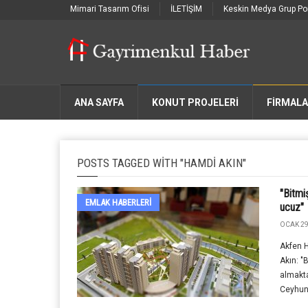
Mimari Tasarım Ofisi
İLETİŞİM
Keskin Medya Grup Por
ANA SAYFA
KONUT PROJELERİ
FIRMAL
POSTS TAGGED WITH "HAMDI AKIN"
"Bitmi
EMLAK HABERLERI
ucuz"
OCAK 29
Akfen 
Akın: "
almakt
Ceyhun'