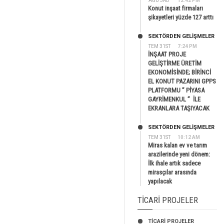
AĞU 3RD
12:42 PM
Konut inşaat firmaları
şikayetleri yüzde 127 arttı
SEKTÖRDEN GELIŞMELER
TEM 31ST
7:24 PM
İNŞAAT PROJE
GELİŞTİRME ÜRETİM
EKONOMİSİNDE; BİRİNCİ
EL KONUT PAZARINI GPPS
PLATFORMU ” PİYASA
GAYRİMENKUL ” İLE
EKRANLARA TAŞIYACAK
SEKTÖRDEN GELIŞMELER
TEM 31ST
10:12 AM
Miras kalan ev ve tarım
arazilerinde yeni dönem:
İlk ihale artık sadece
mirasçılar arasında
yapılacak
TICARI PROJELER
TİCARİ PROJELER