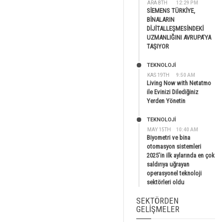
ARA 8TH
12:29 PM
SİEMENS TÜRKİYE,
BİNALARIN
DİJİTALLEŞMESİNDEKİ
UZMANLIĞINI AVRUPA’YA
TAŞIYOR
TEKNOLOJİ
KAS 19TH
9:50 AM
Living Now with Netatmo
ile Evinizi Dilediğiniz
Yerden Yönetin
TEKNOLOJİ
MAY 15TH
10:40 AM
Biyometri ve bina
otomasyon sistemleri
2025’in ilk aylarında en çok
saldırıya uğrayan
operasyonel teknoloji
sektörleri oldu
SEKTÖRDEN
GELIŞMELER