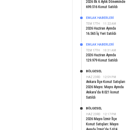
2026 İlk 6 Aylık Döneminde
699.516 Konut Satıldı
EMLAK HABERLERI
TEM 17TH
11:22 AM
2026 Haziran Ayında
16.565 İş Yeri Satıldı
EMLAK HABERLERI
TEM 17TH
10:31 AM
2026 Haziran Ayında
129.979 Konut Satıldı
BÖLGESEL
HAZ 23RD
12:59 PM
Ankara İlçe Konut Satışları
2026 Mayıs: Mayıs Ayında
Ankara’da 8.021 konut
Satıldı
BÖLGESEL
HAZ 23RD
12:17 PM
2026 Mayıs İzmir İlçe
Konut Satışları: Mayıs
Ayında İzmir’de 5.624