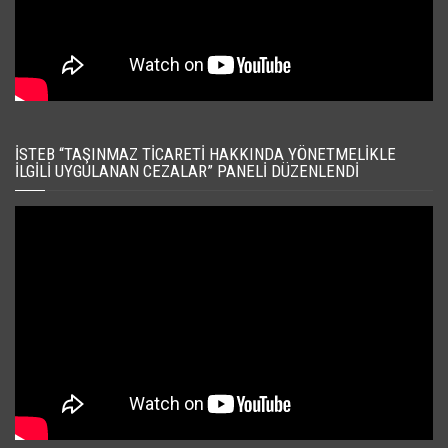
İSTEB “TAŞINMAZ TICARETI HAKKINDA YÖNETMELIKLE
İLGILI UYGULANAN CEZALAR” PANELI DÜZENLENDI