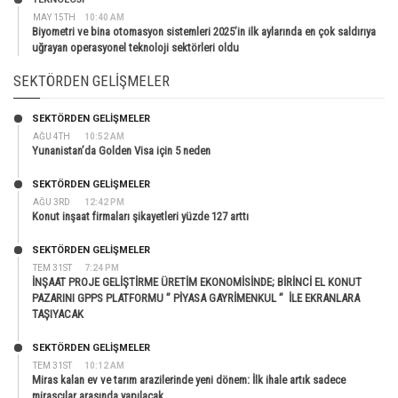
MAY 15TH
10:40 AM
Biyometri ve bina otomasyon sistemleri 2025’in ilk aylarında en çok saldırıya
uğrayan operasyonel teknoloji sektörleri oldu
SEKTÖRDEN GELIŞMELER
SEKTÖRDEN GELIŞMELER
AĞU 4TH
10:52 AM
Yunanistan’da Golden Visa için 5 neden
SEKTÖRDEN GELIŞMELER
AĞU 3RD
12:42 PM
Konut inşaat firmaları şikayetleri yüzde 127 arttı
SEKTÖRDEN GELIŞMELER
TEM 31ST
7:24 PM
İNŞAAT PROJE GELİŞTİRME ÜRETİM EKONOMİSİNDE; BİRİNCİ EL KONUT
PAZARINI GPPS PLATFORMU ” PİYASA GAYRİMENKUL ” İLE EKRANLARA
TAŞIYACAK
SEKTÖRDEN GELIŞMELER
TEM 31ST
10:12 AM
Miras kalan ev ve tarım arazilerinde yeni dönem: İlk ihale artık sadece
mirasçılar arasında yapılacak