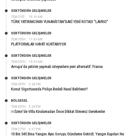
SEKTÖRDEN GELIŞMELER
TEM 31ST
10:10 AM
TÜRK YATIRIMCININ YUNANİSTAN’DAKİ YENİ ROTASI “LAVRIO”
SEKTÖRDEN GELIŞMELER
TEM 30TH
11:03 AM
PLATFORMLAR HAYAT KURTARIYOR
SEKTÖRDEN GELIŞMELER
TEM 30TH
10:59 AM
Avrupa’da yatırım yapmak isteyenlere yeni alternatif: Fransa
SEKTÖRDEN GELIŞMELER
TEM 29TH
5:28 PM
Konut Sigortasında Poliçe Bedeli Nasıl Belirlenir?
BÖLGESEL
TEM 29TH
5:24 PM
￼İzmir’de Villa Kiralamadan Önce Dikkat Etmeniz Gerekenler
SEKTÖRDEN GELIŞMELER
TEM 27TH
5:37 PM
10 Bin 545 Bina Yangını Aynı Soruyu Gündeme Getirdi: Yangın Kapıları Ne