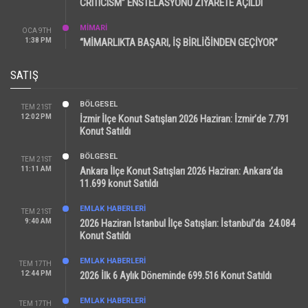
CRITICISM” ENSTELASYONU ZİYARETE AÇILDI
MİMARİ
OCA 9TH
1:38 PM
“MİMARLIKTA BAŞARI, İŞ BİRLİĞİNDEN GEÇİYOR”
SATIŞ
BÖLGESEL
TEM 21ST
12:02 PM
İzmir İlçe Konut Satışları 2026 Haziran: İzmir’de 7.791
Konut Satıldı
BÖLGESEL
TEM 21ST
11:11 AM
Ankara İlçe Konut Satışları 2026 Haziran: Ankara’da
11.699 konut Satıldı
EMLAK HABERLERI
TEM 21ST
9:40 AM
2026 Haziran İstanbul İlçe Satışları: İstanbul’da 24.084
Konut Satıldı
EMLAK HABERLERI
TEM 17TH
12:44 PM
2026 İlk 6 Aylık Döneminde 699.516 Konut Satıldı
EMLAK HABERLERI
TEM 17TH