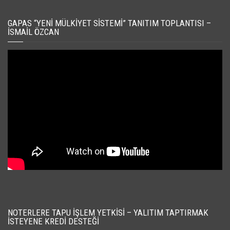
GAPAS “YENI MÜLKIYET SISTEMI” TANITIM TOPLANTISI –
İSMAIL ÖZCAN
NOTERLERE TAPU İŞLEM YETKISI – YALITIM TAPTIRMAK
İSTEYENE KREDI DESTEĞI