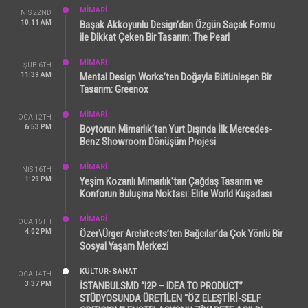
MİMARİ
NIS 22ND
10:11 AM
Başak Akkoyunlu Design’dan Özgün Saçak Formu
ile Dikkat Çeken Bir Tasarım: The Pearl
MİMARİ
ŞUB 6TH
11:39 AM
Mental Design Works’ten Doğayla Bütünleşen Bir
Tasarım: Greenox
MİMARİ
OCA 12TH
6:53 PM
Boytorun Mimarlık’tan Yurt Dışında İlk Mercedes-
Benz Showroom Dönüşüm Projesi
MİMARİ
NIS 16TH
1:29 PM
Yeşim Kozanlı Mimarlık’tan Çağdaş Tasarım ve
Konforun Buluşma Noktası: Elite World Kuşadası
MİMARİ
OCA 15TH
4:02 PM
Özer\Ürger Architects’ten Bağcılar’da Çok Yönlü Bir
Sosyal Yaşam Merkezi
KÜLTÜR-SANAT
OCA 14TH
3:37 PM
İSTANBULSMD “I2P – IDEA TO PRODUCT”
STÜDYOSUNDA ÜRETİLEN “ÖZ ELEŞTİRİ-SELF