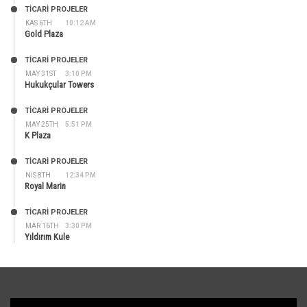
TİCARİ PROJELER
KAS 6TH
10:12 AM
Gold Plaza
TİCARİ PROJELER
MAY 31ST
3:10 PM
Hukukçular Towers
TİCARİ PROJELER
MAY 25TH
5:51 PM
K Plaza
TİCARİ PROJELER
NIS 8TH
12:34 PM
Royal Marin
TİCARİ PROJELER
MAR 16TH
3:30 PM
Yıldırım Kule