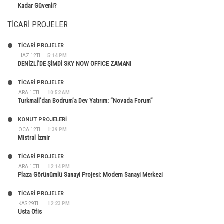
Kadar Güvenli?
TICARI PROJELER
TİCARİ PROJELER
HAZ 12TH
5:14 PM
DENİZLİ’DE ŞİMDİ SKY NOW OFFICE ZAMANI
TİCARİ PROJELER
ARA 10TH
10:52 AM
Turkmall’dan Bodrum’a Dev Yatırım: “Novada Forum”
KONUT PROJELERI
OCA 12TH
1:39 PM
Mistral İzmir
TİCARİ PROJELER
ARA 10TH
12:14 PM
Plaza Görünümlü Sanayi Projesi: Modern Sanayi Merkezi
TİCARİ PROJELER
KAS 29TH
12:23 PM
Usta Ofis