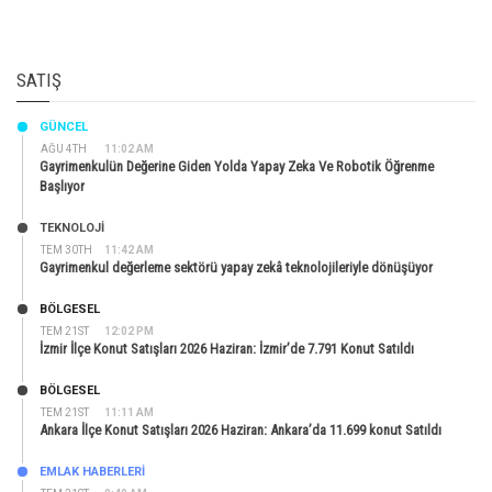
SATIŞ
GÜNCEL
AĞU 4TH
11:02 AM
Gayrimenkulün Değerine Giden Yolda Yapay Zeka Ve Robotik Öğrenme
Başlıyor
TEKNOLOJİ
TEM 30TH
11:42 AM
Gayrimenkul değerleme sektörü yapay zekâ teknolojileriyle dönüşüyor
BÖLGESEL
TEM 21ST
12:02 PM
İzmir İlçe Konut Satışları 2026 Haziran: İzmir’de 7.791 Konut Satıldı
BÖLGESEL
TEM 21ST
11:11 AM
Ankara İlçe Konut Satışları 2026 Haziran: Ankara’da 11.699 konut Satıldı
EMLAK HABERLERI