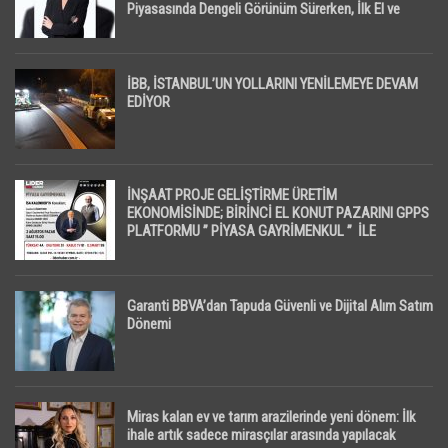
Piyasasında Dengeli Görünüm Sürerken, İlk El ve
İpotekli Satışlarda Sınırlı Toparlanma Dikkat Çekti
İBB, İSTANBUL’UN YOLLARINI YENİLEMEYE DEVAM
EDİYOR
İNŞAAT PROJE GELİŞTİRME ÜRETİM
EKONOMİSİNDE; BİRİNCİ EL KONUT PAZARINI GPPS
PLATFORMU ” PİYASA GAYRİMENKUL ” İLE
EKRANLARA TAŞIYACAK
Garanti BBVA’dan Tapuda Güvenli ve Dijital Alım Satım
Dönemi
Miras kalan ev ve tarım arazilerinde yeni dönem: İlk
ihale artık sadece mirasçılar arasında yapılacak