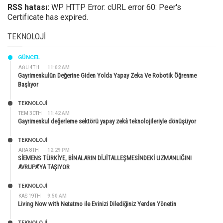
RSS hatası:
WP HTTP Error: cURL error 60: Peer's
Certificate has expired.
TEKNOLOJI
GÜNCEL
AĞU 4TH
11:02 AM
Gayrimenkulün Değerine Giden Yolda Yapay Zeka Ve Robotik Öğrenme
Başlıyor
TEKNOLOJİ
TEM 30TH
11:42 AM
Gayrimenkul değerleme sektörü yapay zekâ teknolojileriyle dönüşüyor
TEKNOLOJİ
ARA 8TH
12:29 PM
SİEMENS TÜRKİYE, BİNALARIN DİJİTALLEŞMESİNDEKİ UZMANLIĞINI
AVRUPA’YA TAŞIYOR
TEKNOLOJİ
KAS 19TH
9:50 AM
Living Now with Netatmo ile Evinizi Dilediğiniz Yerden Yönetin
TEKNOLOJİ