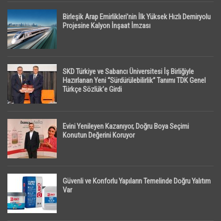
Birleşik Arap Emirlikleri’nin İlk Yüksek Hızlı Demiryolu
Projesine Kalyon İnşaat İmzası
SKD Türkiye ve Sabancı Üniversitesi İş Birliğiyle
Hazırlanan Yeni “Sürdürülebilirlik” Tanımı TDK Genel
Türkçe Sözlük’e Girdi
Evini Yenileyen Kazanıyor, Doğru Boya Seçimi
Konutun Değerini Koruyor
Güvenli ve Konforlu Yapıların Temelinde Doğru Yalıtım
Var