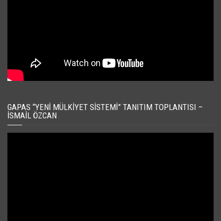
GAPAS “YENI MÜLKIYET SISTEMI” TANITIM TOPLANTISI –
İSMAIL ÖZCAN