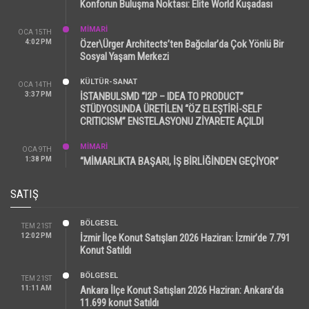
Konforun Buluşma Noktası: Elite World Kuşadası
MİMARİ
OCA 15TH
4:02 PM
Özer\Ürger Architects’ten Bağcılar’da Çok Yönlü Bir
Sosyal Yaşam Merkezi
KÜLTÜR-SANAT
OCA 14TH
3:37 PM
İSTANBULSMD “I2P – IDEA TO PRODUCT”
STÜDYOSUNDA ÜRETİLEN “ÖZ ELEŞTİRİ-SELF
CRITICISM” ENSTELASYONU ZİYARETE AÇILDI
MİMARİ
OCA 9TH
1:38 PM
“MİMARLIKTA BAŞARI, İŞ BİRLİĞİNDEN GEÇİYOR”
SATIŞ
BÖLGESEL
TEM 21ST
12:02 PM
İzmir İlçe Konut Satışları 2026 Haziran: İzmir’de 7.791
Konut Satıldı
BÖLGESEL
TEM 21ST
11:11 AM
Ankara İlçe Konut Satışları 2026 Haziran: Ankara’da
11.699 konut Satıldı