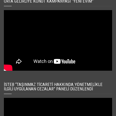
ORTA GELIRLIYE KONUT KAMPANYASI “YENI EVIM”
İSTEB “TAŞINMAZ TICARETI HAKKINDA YÖNETMELIKLE
İLGILI UYGULANAN CEZALAR” PANELI DÜZENLENDI