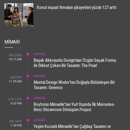
Konut inşaat firmaları şikayetleri yüzde 127 arttı
MIMARI
MİMARİ
NIS 22ND
10:11 AM
Başak Akkoyunlu Design’dan Özgün Saçak Formu
ile Dikkat Çeken Bir Tasarım: The Pearl
MİMARİ
ŞUB 6TH
11:39 AM
Mental Design Works’ten Doğayla Bütünleşen Bir
Tasarım: Greenox
MİMARİ
OCA 12TH
6:53 PM
Boytorun Mimarlık’tan Yurt Dışında İlk Mercedes-
Benz Showroom Dönüşüm Projesi
MİMARİ
NIS 16TH
1:29 PM
Yeşim Kozanlı Mimarlık’tan Çağdaş Tasarım ve