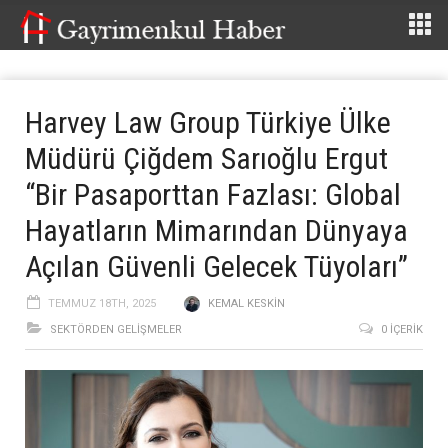
Harvey Law Group Türkiye Ülke
Müdürü Çiğdem Sarıoğlu Ergut
“Bir Pasaporttan Fazlası: Global
Hayatların Mimarından Dünyaya
Açılan Güvenli Gelecek Tüyoları’’
TEMMUZ 18TH, 2025
KEMAL KESKIN
SEKTÖRDEN GELIŞMELER
0 İÇERIK