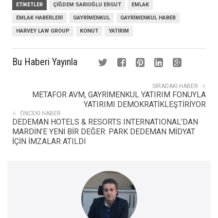
ETIKETLER
ÇIĞDEM SARIOĞLU ERGUT
EMLAK
EMLAK HABERLERI
GAYRIMENKUL
GAYRIMENKUL HABER
HARVEY LAW GROUP
KONUT
YATIRIM
Bu Haberi Yayınla
SIRADAKI HABER
METAFOR AVM, GAYRİMENKUL YATIRIM FONUYLA
YATIRIMI DEMOKRATİKLEŞTİRİYOR
ÖNCEKI HABER
DEDEMAN HOTELS & RESORTS INTERNATIONAL’DAN
MARDİN’E YENİ BİR DEĞER: PARK DEDEMAN MİDYAT
İÇİN İMZALAR ATILDI