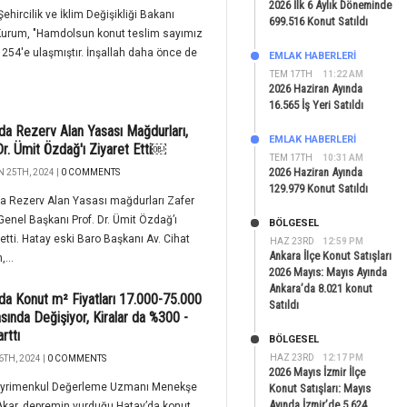
2026 İlk 6 Aylık Döneminde
Şehircilik ve İklim Değişikliği Bakanı
699.516 Konut Satıldı
Kurum, "Hamdolsun konut teslim sayımız
 254'e ulaşmıştır. İnşallah daha önce de
EMLAK HABERLERI
TEM 17TH
11:22 AM
2026 Haziran Ayında
16.565 İş Yeri Satıldı
da Rezerv Alan Yasası Mağdurları,
EMLAK HABERLERI
Dr. Ümit Özdağ'ı Ziyaret Etti￼
TEM 17TH
10:31 AM
2026 Haziran Ayında
 25TH, 2024 |
0 COMMENTS
129.979 Konut Satıldı
a Rezerv Alan Yasası mağdurları Zafer
 Genel Başkanı Prof. Dr. Ümit Özdağ’ı
BÖLGESEL
 etti. Hatay eski Baro Başkanı Av. Cihat
HAZ 23RD
12:59 PM
Ankara İlçe Konut Satışları
,...
2026 Mayıs: Mayıs Ayında
Ankara’da 8.021 konut
da Konut m² Fiyatları 17.000-75.000
Satıldı
sında Değişiyor, Kiralar da %300 -
rttı
BÖLGESEL
HAZ 23RD
12:17 PM
6TH, 2024 |
0 COMMENTS
2026 Mayıs İzmir İlçe
yrimenkul Değerleme Uzmanı Menekşe
Konut Satışları: Mayıs
Ayında İzmir’de 5.624
kar, depremin vurduğu Hatay’da konut