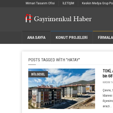
Mimari Tasarım Ofisi
İLETİŞİM
Keskin Medya Grup Por
ANA SAYFA
KONUT PROJELERİ
FIRMAL
POSTS TAGGED WITH "HATAY"
TOKİ, 
BÖLGESEL
bin 68
KASIM 16
Çevre, 
İdaresi
ilçesi
arazi...