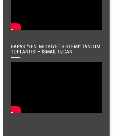
GAPAS “YENI MÜLKIYET SISTEMI” TANITIM
TOPLANTISI – İSMAIL ÖZCAN