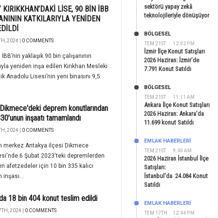
sektörü yapay zekâ
 KIRIKKHAN’DAKİ LİSE, 90 BİN İBB
teknolojileriyle dönüşüyor
ANININ KATKILARIYLA YENİDEN
EDİLDİ
BÖLGESEL
H, 2024 |
0 COMMENTS
TEM 21ST
12:02 PM
İzmir İlçe Konut Satışları
 İBB’nin yaklaşık 90 bin çalışanının
2026 Haziran: İzmir’de
rıyla yeniden inşa edilen Kırıkhan Mesleki
7.791 Konut Satıldı
ik Anadolu Lisesi’nin yeni binasını 9,5
BÖLGESEL
TEM 21ST
11:11 AM
Ankara İlçe Konut Satışları
Dikmece'deki deprem konutlarından
2026 Haziran: Ankara’da
830’unun inşaatı tamamlandı
11.699 konut Satıldı
H, 2024 |
0 COMMENTS
EMLAK HABERLERI
ın merkez Antakya ilçesi Dikmece
TEM 21ST
9:40 AM
si'nde 6 Şubat 2023'teki depremlerden
2026 Haziran İstanbul İlçe
en afetzedeler için 10 bin 335 kalıcı
Satışları:
İstanbul’da 24.084 Konut
 inşası...
Satıldı
da 18 bin 404 konut teslim edildi
EMLAK HABERLERI
TH, 2024 |
0 COMMENTS
TEM 17TH
12:44 PM