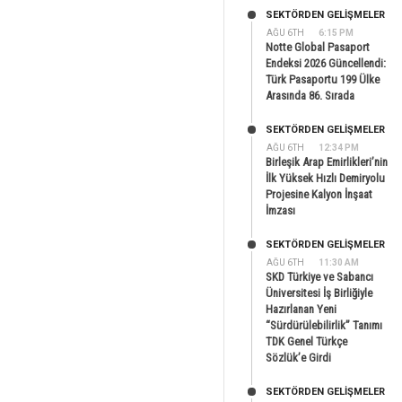
SEKTÖRDEN GELIŞMELER
AĞU 6TH
6:15 PM
Notte Global Pasaport
Endeksi 2026 Güncellendi:
Türk Pasaportu 199 Ülke
Arasında 86. Sırada
SEKTÖRDEN GELIŞMELER
AĞU 6TH
12:34 PM
Birleşik Arap Emirlikleri’nin
İlk Yüksek Hızlı Demiryolu
Projesine Kalyon İnşaat
İmzası
SEKTÖRDEN GELIŞMELER
AĞU 6TH
11:30 AM
SKD Türkiye ve Sabancı
Üniversitesi İş Birliğiyle
Hazırlanan Yeni
“Sürdürülebilirlik” Tanımı
TDK Genel Türkçe
Sözlük’e Girdi
SEKTÖRDEN GELIŞMELER