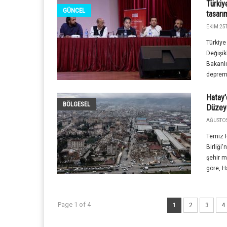
Türkiy
GÜNCEL
tasarım
EKIM 25T
Türkiye
Değişik
Bakanlı
deprem
Hatay'
BÖLGESEL
Düzey
AĞUSTOS
Temiz H
Birliği
şehir m
göre, H
Page 1 of 4
1
2
3
4