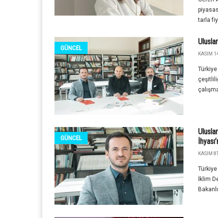
piyasas
tarla fi
Uluslar
GÜNCEL
KASIM 14
Türkiye
çeşitli
çalışma
Ulusla
GÜNCEL
İhyası
KASIM 8T
Türkiye
İklim D
Bakanlı