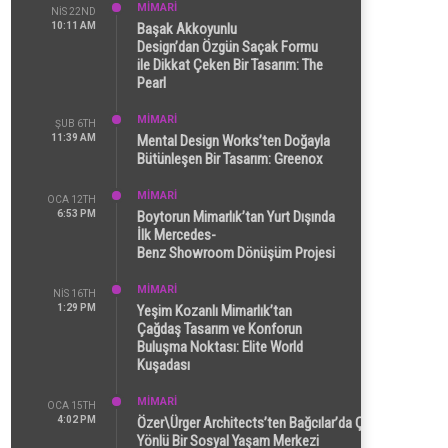
MİMARİ
NIS 22ND
10:11 AM
Başak Akkoyunlu
Design’dan Özgün Saçak Formu
ile Dikkat Çeken Bir Tasarım: The
Pearl
MİMARİ
ŞUB 6TH
11:39 AM
Mental Design Works’ten Doğayla
Bütünleşen Bir Tasarım: Greenox
MİMARİ
OCA 12TH
6:53 PM
Boytorun Mimarlık’tan Yurt Dışında
İlk Mercedes-
Benz Showroom Dönüşüm Projesi
MİMARİ
NIS 16TH
1:29 PM
Yeşim Kozanlı Mimarlık’tan
Çağdaş Tasarım ve Konforun
Buluşma Noktası: Elite World
Kuşadası
MİMARİ
OCA 15TH
4:02 PM
Özer\Ürger Architects’ten Bağcılar’da Çok
Yönlü Bir Sosyal Yaşam Merkezi