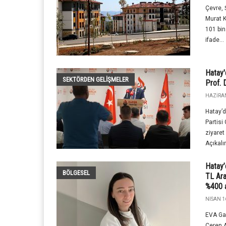
Çevre, 
Murat 
101 bin
ifade...
Hatay'
SEKTÖRDEN GELIŞMELER
Prof. 
HAZIRAN
Hatay’d
Partisi
ziyaret
Açıkalın
Hatay’
BÖLGESEL
TL Ara
%400 a
NISAN 1
EVA Ga
Ceren A