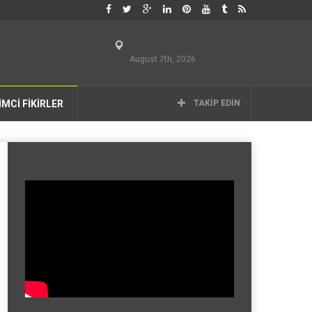
August 7th, 2026
İMCİ FİKİRLER
TAKIP EDIN