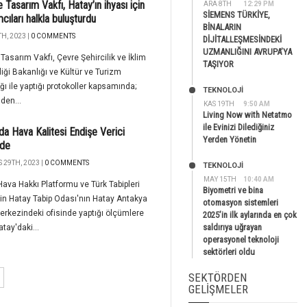
e Tasarım Vakfı, Hatay’ın ihyası için
ARA 8TH
12:29 PM
SİEMENS TÜRKİYE,
cıları halkla buluşturdu
BİNALARIN
H, 2023 |
0 COMMENTS
DİJİTALLEŞMESİNDEKİ
UZMANLIĞINI AVRUPA’YA
 Tasarım Vakfı, Çevre Şehircilik ve İklim
TAŞIYOR
liği Bakanlığı ve Kültür ve Turizm
ğı ile yaptığı protokoller kapsamında;
TEKNOLOJİ
den...
KAS 19TH
9:50 AM
Living Now with Netatmo
ile Evinizi Dilediğiniz
da Hava Kalitesi Endişe Verici
Yerden Yönetin
de
 29TH, 2023 |
0 COMMENTS
TEKNOLOJİ
MAY 15TH
10:40 AM
ava Hakkı Platformu ve Türk Tabipleri
Biyometri ve bina
'nin Hatay Tabip Odası'nın Hatay Antakya
otomasyon sistemleri
erkezindeki ofisinde yaptığı ölçümlere
2025’in ilk aylarında en çok
saldırıya uğrayan
atay'daki...
operasyonel teknoloji
sektörleri oldu
SEKTÖRDEN
GELIŞMELER