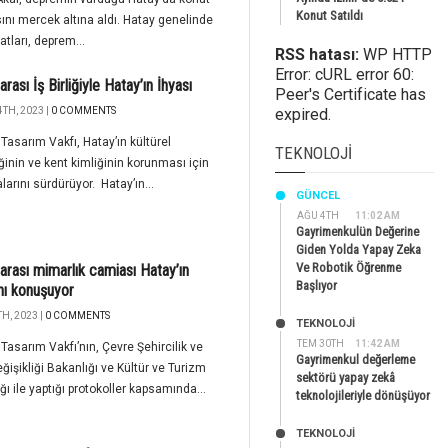
Konut Satıldı
ını mercek altına aldı. Hatay genelinde
yatları, deprem...
RSS hatası:
WP HTTP
Error: cURL error 60:
arası İş Birliğiyle Hatay’ın İhyası
Peer's Certificate has
TH, 2023 |
0 COMMENTS
expired.
 Tasarım Vakfı, Hatay’ın kültürel
TEKNOLOJI
liğinin ve kent kimliğinin korunması için
larını sürdürüyor. Hatay’ın...
GÜNCEL
AĞU 4TH
11:02 AM
Gayrimenkulün Değerine
Giden Yolda Yapay Zeka
Ve Robotik Öğrenme
rarası mimarlık camiası Hatay’ın
Başlıyor
’nı konuşuyor
H, 2023 |
0 COMMENTS
TEKNOLOJİ
TEM 30TH
11:42 AM
 Tasarım Vakfı’nın, Çevre Şehircilik ve
Gayrimenkul değerleme
eğişikliği Bakanlığı ve Kültür ve Turizm
sektörü yapay zekâ
ğı ile yaptığı protokoller kapsamında...
teknolojileriyle dönüşüyor
TEKNOLOJİ