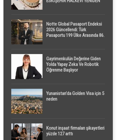
ESKİŞEHİR HALKEVİ YENİDEN
HAYAT BULUYOR
Notte Global Pasaport Endeksi
2026 Güncellendi: Türk
Pasaportu 199 Ülke Arasında 86.
Sırada
Gayrimenkulün Değerine Giden
Yolda Yapay Zeka Ve Robotik
Öğrenme Başlıyor
Yunanistan’da Golden Visa için 5
neden
Konut inşaat firmaları şikayetleri
yüzde 127 arttı