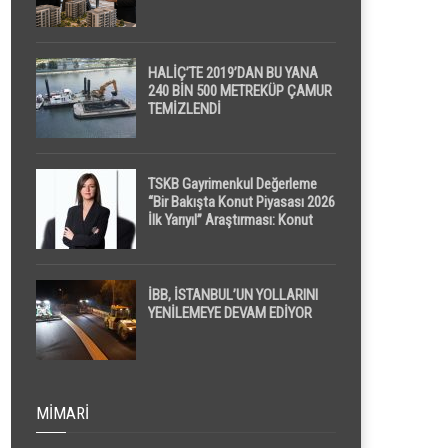
HALİÇ’TE 2019’DAN BU YANA
240 BİN 500 METREKÜP ÇAMUR
TEMİZLENDİ
TSKB Gayrimenkul Değerleme
“Bir Bakışta Konut Piyasası 2026
İlk Yarıyıl” Araştırması: Konut
Piyasasında Dengeli Görünüm
Sürerken, İlk El ve İpotekli
Satışlarda Sınırlı Toparlanma
Dikkat Çekti
İBB, İSTANBUL’UN YOLLARINI
YENİLEMEYE DEVAM EDİYOR
MIMARI