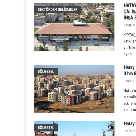
HATAY
SEKTÖRDEN GELIŞMELER
ÇALIŞ
İNŞA 
KASIM 9T
KİPTAŞ,
katkıla
ve Tekn
ayda...
Hatay 
BÖLGESEL
3 bin 
EKIM 30T
Hatay'
Mahalle
etkilen
konutun
Hatay'
BÖLGESEL
EYLÜL 27