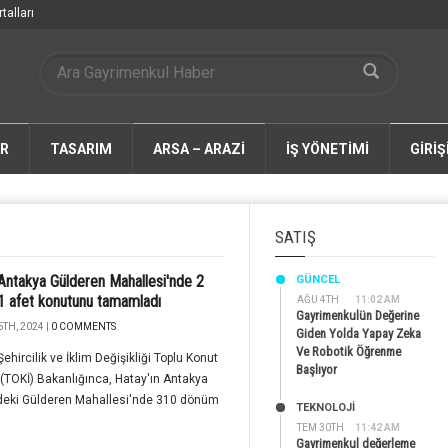
talları
AR
TASARIM
ARSA – ARAZİ
İŞ YÖNETİMİ
GİRİŞ
SATIŞ
Antakya Gülderen Mahallesi'nde 2
GÜNCEL
1 afet konutunu tamamladı
AĞU 4TH
11:02 AM
Gayrimenkulün Değerine
TH, 2024 |
0 COMMENTS
Giden Yolda Yapay Zeka
Ve Robotik Öğrenme
Şehircilik ve İklim Değişikliği Toplu Konut
Başlıyor
 (TOKİ) Bakanlığınca, Hatay'ın Antakya
ndeki Gülderen Mahallesi'nde 310 dönüm
TEKNOLOJİ
TEM 30TH
11:42 AM
Gayrimenkul değerleme