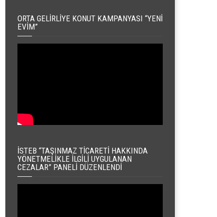
ORTA GELIRLIYE KONUT KAMPANYASI “YENI
EVIM”
İSTEB “TAŞINMAZ TICARETI HAKKINDA
YÖNETMELIKLE İLGILI UYGULANAN
CEZALAR” PANELI DÜZENLENDI