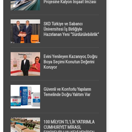
Projesine Kalyon İnşaat İmzası
SKD Türkiye ve Sabancı
Üniversitesi İş Birliğiyle
Hazırlanan Yeni “Sürdürülebilirlik”
Tanımı TDK Genel Türkçe
Sözlük’e Girdi
Evini Yenileyen Kazanıyor, Doğru
Boya Seçimi Konutun Değerini
Koruyor
Güvenli ve Konforlu Yapıların
Temelinde Doğru Yalıtım Var
100 MİLYON TL’LİK YATIRIMLA
CUMHURİYET MİRASI,