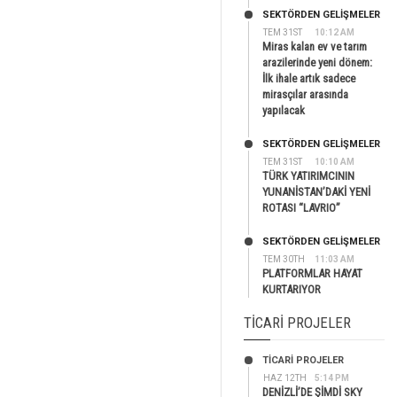
SEKTÖRDEN GELIŞMELER
TEM 31ST
10:12 AM
Miras kalan ev ve tarım
arazilerinde yeni dönem:
İlk ihale artık sadece
mirasçılar arasında
yapılacak
SEKTÖRDEN GELIŞMELER
TEM 31ST
10:10 AM
TÜRK YATIRIMCININ
YUNANİSTAN’DAKİ YENİ
ROTASI “LAVRIO”
SEKTÖRDEN GELIŞMELER
TEM 30TH
11:03 AM
PLATFORMLAR HAYAT
KURTARIYOR
TICARI PROJELER
TİCARİ PROJELER
HAZ 12TH
5:14 PM
DENİZLİ’DE ŞİMDİ SKY