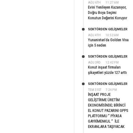
AĞU 6TH
11:27 AM
Evini Yenileyen Kazanıyor,
Doğru Boya Seçimi
Konutun Değerini Koruyor
SEKTÖRDEN GELIŞMELER
AĞU 4TH
10:52 AM
Yunanistan’da Golden Visa
için 5 neden
SEKTÖRDEN GELIŞMELER
AĞU 3RD
12:42 PM
Konut inşaat firmaları
şikayetleri yüzde 127 arttı
SEKTÖRDEN GELIŞMELER
TEM 31ST
7:24 PM
İNŞAAT PROJE
GELİŞTİRME ÜRETİM
EKONOMİSİNDE; BİRİNCİ
EL KONUT PAZARINI GPPS
PLATFORMU ” PİYASA
GAYRİMENKUL ” İLE
EKRANLARA TAŞIYACAK