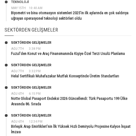
TEKNOLOJİ
MAY 15TH
10:40 AM
Biyometri ve bina otomasyon sistemleri 2025’in ilk aylarında en çok saldırıya
uğrayan operasyonel teknoloji sektörleri oldu
SEKTÖRDEN GELIŞMELER
SEKTÖRDEN GELIŞMELER
AĞU 7TH
3:38 PM
Fuzul’den Konut ve Araç Finansmanında Kişiye Özel Terzi Usulü Planlama
SEKTÖRDEN GELIŞMELER
AĞU 7TH
3:32 PM
Helal Sertifikalı Muhafazakar Mutfak Konseptinde Üretim Standartları
SEKTÖRDEN GELIŞMELER
AĞU 6TH
6:15 PM
Notte Global Pasaport Endeksi 2026 Güncellendi: Türk Pasaportu 199 Ülke
Arasında 86. Sırada
SEKTÖRDEN GELIŞMELER
AĞU 6TH
12:34 PM
Birleşik Arap Emirlikleri’nin İlk Yüksek Hızlı Demiryolu Projesine Kalyon İnşaat
İmzası