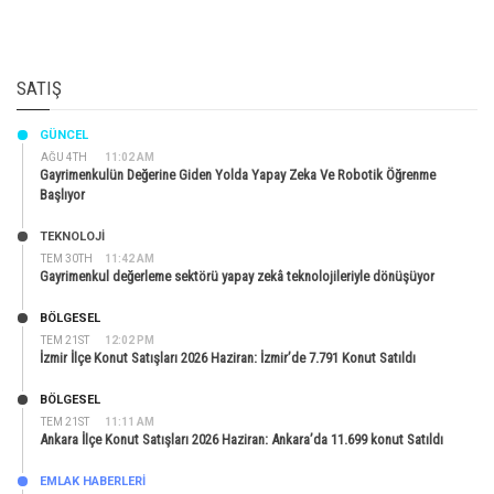
SATIŞ
GÜNCEL
AĞU 4TH
11:02 AM
Gayrimenkulün Değerine Giden Yolda Yapay Zeka Ve Robotik Öğrenme
Başlıyor
TEKNOLOJİ
TEM 30TH
11:42 AM
Gayrimenkul değerleme sektörü yapay zekâ teknolojileriyle dönüşüyor
BÖLGESEL
TEM 21ST
12:02 PM
İzmir İlçe Konut Satışları 2026 Haziran: İzmir’de 7.791 Konut Satıldı
BÖLGESEL
TEM 21ST
11:11 AM
Ankara İlçe Konut Satışları 2026 Haziran: Ankara’da 11.699 konut Satıldı
EMLAK HABERLERI