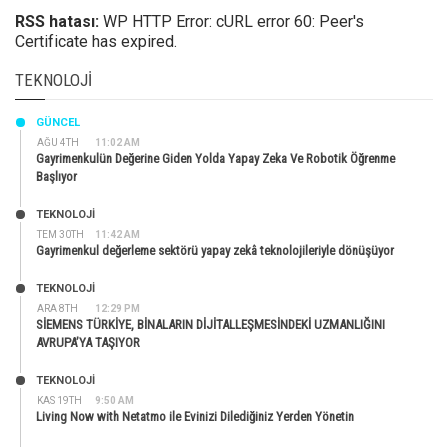
RSS hatası:
WP HTTP Error: cURL error 60: Peer's
Certificate has expired.
TEKNOLOJI
GÜNCEL
AĞU 4TH
11:02 AM
Gayrimenkulün Değerine Giden Yolda Yapay Zeka Ve Robotik Öğrenme
Başlıyor
TEKNOLOJİ
TEM 30TH
11:42 AM
Gayrimenkul değerleme sektörü yapay zekâ teknolojileriyle dönüşüyor
TEKNOLOJİ
ARA 8TH
12:29 PM
SİEMENS TÜRKİYE, BİNALARIN DİJİTALLEŞMESİNDEKİ UZMANLIĞINI
AVRUPA’YA TAŞIYOR
TEKNOLOJİ
KAS 19TH
9:50 AM
Living Now with Netatmo ile Evinizi Dilediğiniz Yerden Yönetin