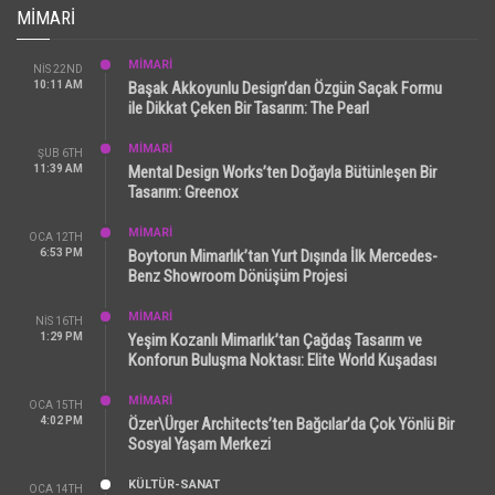
MIMARI
MİMARİ
NIS 22ND
10:11 AM
Başak Akkoyunlu Design’dan Özgün Saçak Formu
ile Dikkat Çeken Bir Tasarım: The Pearl
MİMARİ
ŞUB 6TH
11:39 AM
Mental Design Works’ten Doğayla Bütünleşen Bir
Tasarım: Greenox
MİMARİ
OCA 12TH
6:53 PM
Boytorun Mimarlık’tan Yurt Dışında İlk Mercedes-
Benz Showroom Dönüşüm Projesi
MİMARİ
NIS 16TH
1:29 PM
Yeşim Kozanlı Mimarlık’tan Çağdaş Tasarım ve
Konforun Buluşma Noktası: Elite World Kuşadası
MİMARİ
OCA 15TH
4:02 PM
Özer\Ürger Architects’ten Bağcılar’da Çok Yönlü Bir
Sosyal Yaşam Merkezi
KÜLTÜR-SANAT
OCA 14TH