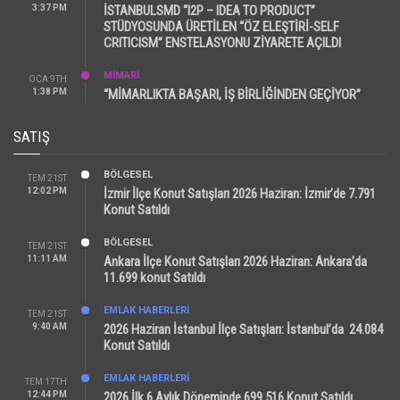
3:37 PM
İSTANBULSMD “I2P – IDEA TO PRODUCT”
STÜDYOSUNDA ÜRETİLEN “ÖZ ELEŞTİRİ-SELF
CRITICISM” ENSTELASYONU ZİYARETE AÇILDI
MİMARİ
OCA 9TH
1:38 PM
“MİMARLIKTA BAŞARI, İŞ BİRLİĞİNDEN GEÇİYOR”
SATIŞ
BÖLGESEL
TEM 21ST
12:02 PM
İzmir İlçe Konut Satışları 2026 Haziran: İzmir’de 7.791
Konut Satıldı
BÖLGESEL
TEM 21ST
11:11 AM
Ankara İlçe Konut Satışları 2026 Haziran: Ankara’da
11.699 konut Satıldı
EMLAK HABERLERI
TEM 21ST
9:40 AM
2026 Haziran İstanbul İlçe Satışları: İstanbul’da 24.084
Konut Satıldı
EMLAK HABERLERI
TEM 17TH
12:44 PM
2026 İlk 6 Aylık Döneminde 699.516 Konut Satıldı