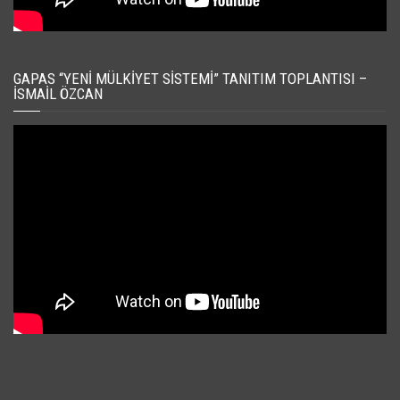
GAPAS “YENI MÜLKIYET SISTEMI” TANITIM TOPLANTISI –
İSMAIL ÖZCAN