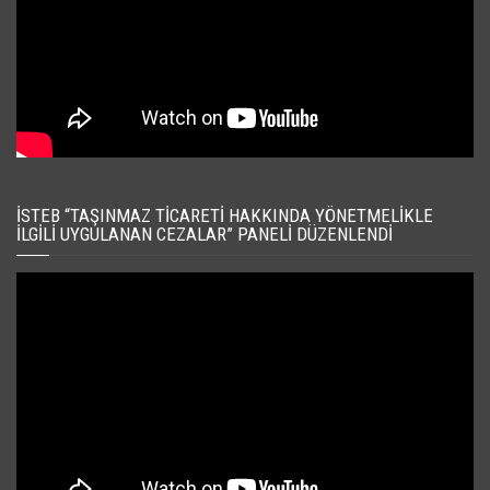
İSTEB “TAŞINMAZ TICARETI HAKKINDA YÖNETMELIKLE
İLGILI UYGULANAN CEZALAR” PANELI DÜZENLENDI