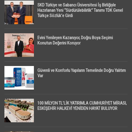
SKD Türkiye ve Sabancı Üniversitesi İş Birliğiyle
Hazırlanan Yeni “Sürdürülebilirlik” Tanımı TDK Genel
Türkçe Sözlük’e Girdi
Evini Yenileyen Kazanıyor, Doğru Boya Seçimi
Konutun Değerini Koruyor
Güvenli ve Konforlu Yapıların Temelinde Doğru Yalıtım
Var
100 MİLYON TL’LİK YATIRIMLA CUMHURİYET MİRASI,
ESKİŞEHİR HALKEVİ YENİDEN HAYAT BULUYOR