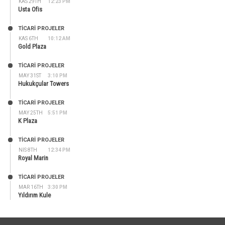
KAS 29TH
12:23 PM
Usta Ofis
TİCARİ PROJELER
KAS 6TH
10:12 AM
Gold Plaza
TİCARİ PROJELER
MAY 31ST
3:10 PM
Hukukçular Towers
TİCARİ PROJELER
MAY 25TH
5:51 PM
K Plaza
TİCARİ PROJELER
NIS 8TH
12:34 PM
Royal Marin
TİCARİ PROJELER
MAR 16TH
3:30 PM
Yıldırım Kule