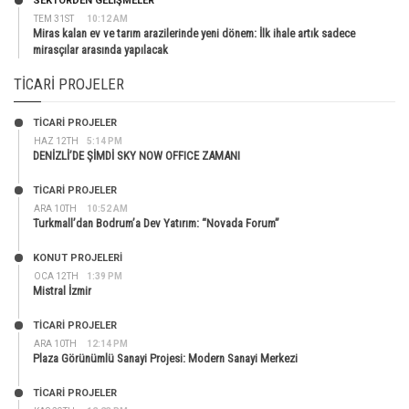
SEKTÖRDEN GELIŞMELER
TEM 31ST
10:12 AM
Miras kalan ev ve tarım arazilerinde yeni dönem: İlk ihale artık sadece
mirasçılar arasında yapılacak
TICARI PROJELER
TİCARİ PROJELER
HAZ 12TH
5:14 PM
DENİZLİ’DE ŞİMDİ SKY NOW OFFICE ZAMANI
TİCARİ PROJELER
ARA 10TH
10:52 AM
Turkmall’dan Bodrum’a Dev Yatırım: “Novada Forum”
KONUT PROJELERI
OCA 12TH
1:39 PM
Mistral İzmir
TİCARİ PROJELER
ARA 10TH
12:14 PM
Plaza Görünümlü Sanayi Projesi: Modern Sanayi Merkezi
TİCARİ PROJELER