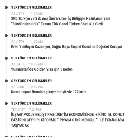
SEKTÖRDEN GELIŞMELER
AĞU 6TH
11:30 AM
SKD Türkiye ve Sabancı Üniversitesi İş Birliğiyle Hazırlanan Yeni
“Sürdürülebilirlik” Tanımı TDK Genel Türkçe Sözlük’e Girdi
SEKTÖRDEN GELIŞMELER
AĞU 6TH
11:27 AM
Evini Yenileyen Kazanıyor, Doğru Boya Seçimi Konutun Değerini Koruyor
SEKTÖRDEN GELIŞMELER
AĞU 4TH
10:52 AM
Yunanistan’da Golden Visa için 5 neden
SEKTÖRDEN GELIŞMELER
AĞU 3RD
12:42 PM
Konut inşaat firmaları şikayetleri yüzde 127 arttı
SEKTÖRDEN GELIŞMELER
TEM 31ST
7:24 PM
İNŞAAT PROJE GELİŞTİRME ÜRETİM EKONOMİSİNDE; BİRİNCİ EL KONUT
PAZARINI GPPS PLATFORMU ” PİYASA GAYRİMENKUL ” İLE EKRANLARA
TAŞIYACAK