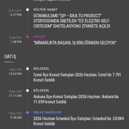
KÜLTÜR-SANAT
OCA 14TH
3:37 PM
İSTANBULSMD “I2P – IDEA TO PRODUCT”
STÜDYOSUNDA ÜRETİLEN “ÖZ ELEŞTİRİ-SELF
CRITICISM” ENSTELASYONU ZİYARETE AÇILDI
MİMARİ
OCA 9TH
1:38 PM
“MİMARLIKTA BAŞARI, İŞ BİRLİĞİNDEN GEÇİYOR”
SATIŞ
BÖLGESEL
TEM 21ST
12:02 PM
İzmir İlçe Konut Satışları 2026 Haziran: İzmir’de 7.791
Konut Satıldı
BÖLGESEL
TEM 21ST
11:11 AM
Ankara İlçe Konut Satışları 2026 Haziran: Ankara’da
11.699 konut Satıldı
EMLAK HABERLERI
TEM 21ST
9:40 AM
2026 Haziran İstanbul İlçe Satışları: İstanbul’da 24.084
Konut Satıldı