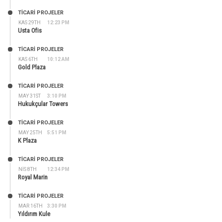
TİCARİ PROJELER
KAS 29TH
12:23 PM
Usta Ofis
TİCARİ PROJELER
KAS 6TH
10:12 AM
Gold Plaza
TİCARİ PROJELER
MAY 31ST
3:10 PM
Hukukçular Towers
TİCARİ PROJELER
MAY 25TH
5:51 PM
K Plaza
TİCARİ PROJELER
NIS 8TH
12:34 PM
Royal Marin
TİCARİ PROJELER
MAR 16TH
3:30 PM
Yıldırım Kule