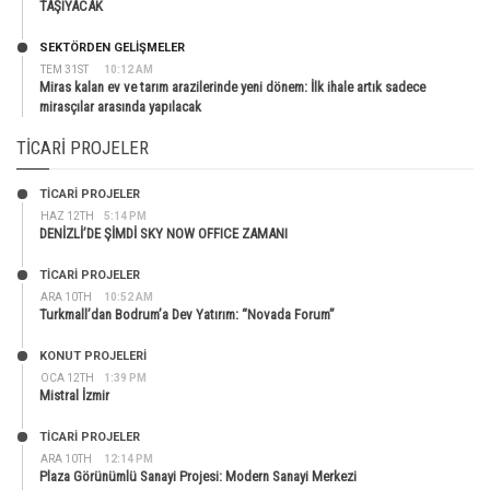
TAŞIYACAK
SEKTÖRDEN GELIŞMELER
TEM 31ST
10:12 AM
Miras kalan ev ve tarım arazilerinde yeni dönem: İlk ihale artık sadece
mirasçılar arasında yapılacak
TICARI PROJELER
TİCARİ PROJELER
HAZ 12TH
5:14 PM
DENİZLİ’DE ŞİMDİ SKY NOW OFFICE ZAMANI
TİCARİ PROJELER
ARA 10TH
10:52 AM
Turkmall’dan Bodrum’a Dev Yatırım: “Novada Forum”
KONUT PROJELERI
OCA 12TH
1:39 PM
Mistral İzmir
TİCARİ PROJELER
ARA 10TH
12:14 PM
Plaza Görünümlü Sanayi Projesi: Modern Sanayi Merkezi