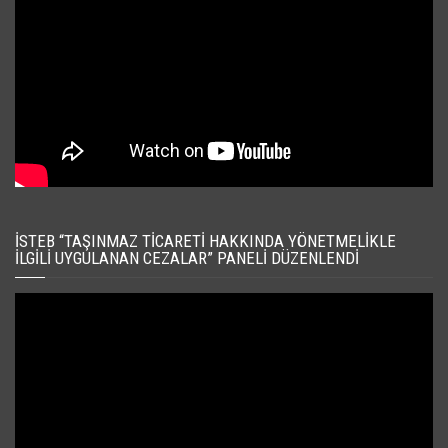
İSTEB “TAŞINMAZ TICARETI HAKKINDA YÖNETMELIKLE
İLGILI UYGULANAN CEZALAR” PANELI DÜZENLENDI