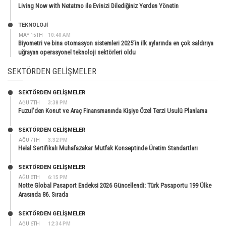
Living Now with Netatmo ile Evinizi Dilediğiniz Yerden Yönetin
TEKNOLOJİ
MAY 15TH
10:40 AM
Biyometri ve bina otomasyon sistemleri 2025’in ilk aylarında en çok saldırıya
uğrayan operasyonel teknoloji sektörleri oldu
SEKTÖRDEN GELIŞMELER
SEKTÖRDEN GELIŞMELER
AĞU 7TH
3:38 PM
Fuzul’den Konut ve Araç Finansmanında Kişiye Özel Terzi Usulü Planlama
SEKTÖRDEN GELIŞMELER
AĞU 7TH
3:32 PM
Helal Sertifikalı Muhafazakar Mutfak Konseptinde Üretim Standartları
SEKTÖRDEN GELIŞMELER
AĞU 6TH
6:15 PM
Notte Global Pasaport Endeksi 2026 Güncellendi: Türk Pasaportu 199 Ülke
Arasında 86. Sırada
SEKTÖRDEN GELIŞMELER
AĞU 6TH
12:34 PM