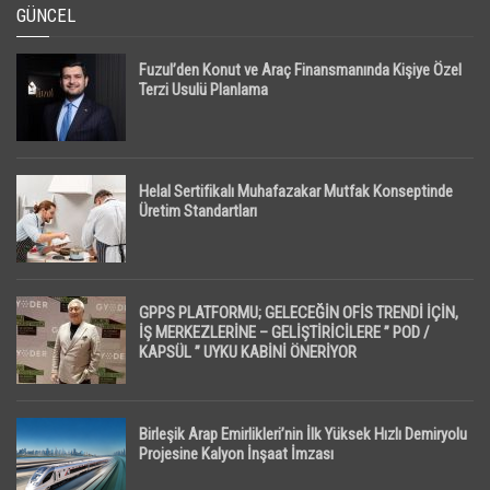
GÜNCEL
Fuzul’den Konut ve Araç Finansmanında Kişiye Özel
Terzi Usulü Planlama
Helal Sertifikalı Muhafazakar Mutfak Konseptinde
Üretim Standartları
GPPS PLATFORMU; GELECEĞİN OFİS TRENDİ İÇİN,
İŞ MERKEZLERİNE – GELİŞTİRİCİLERE ” POD /
KAPSÜL ” UYKU KABİNİ ÖNERİYOR
Birleşik Arap Emirlikleri’nin İlk Yüksek Hızlı Demiryolu
Projesine Kalyon İnşaat İmzası