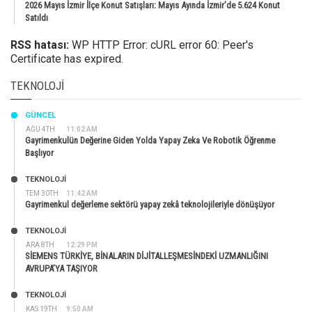
2026 Mayıs İzmir İlçe Konut Satışları: Mayıs Ayında İzmir’de 5.624 Konut
Satıldı
RSS hatası:
WP HTTP Error: cURL error 60: Peer's
Certificate has expired.
TEKNOLOJI
GÜNCEL
AĞU 4TH
11:02 AM
Gayrimenkulün Değerine Giden Yolda Yapay Zeka Ve Robotik Öğrenme
Başlıyor
TEKNOLOJİ
TEM 30TH
11:42 AM
Gayrimenkul değerleme sektörü yapay zekâ teknolojileriyle dönüşüyor
TEKNOLOJİ
ARA 8TH
12:29 PM
SİEMENS TÜRKİYE, BİNALARIN DİJİTALLEŞMESİNDEKİ UZMANLIĞINI
AVRUPA’YA TAŞIYOR
TEKNOLOJİ
KAS 19TH
9:50 AM