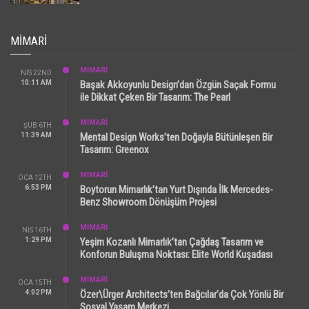
MIMARI
MİMARİ
NIS 22ND
10:11 AM
Başak Akkoyunlu Design’dan Özgün Saçak Formu
ile Dikkat Çeken Bir Tasarım: The Pearl
MİMARİ
ŞUB 6TH
11:39 AM
Mental Design Works’ten Doğayla Bütünleşen Bir
Tasarım: Greenox
MİMARİ
OCA 12TH
6:53 PM
Boytorun Mimarlık’tan Yurt Dışında İlk Mercedes-
Benz Showroom Dönüşüm Projesi
MİMARİ
NIS 16TH
1:29 PM
Yeşim Kozanlı Mimarlık’tan Çağdaş Tasarım ve
Konforun Buluşma Noktası: Elite World Kuşadası
MİMARİ
OCA 15TH
4:02 PM
Özer\Ürger Architects’ten Bağcılar’da Çok Yönlü Bir
Sosyal Yaşam Merkezi