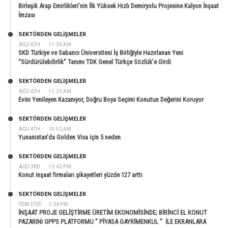
Birleşik Arap Emirlikleri’nin İlk Yüksek Hızlı Demiryolu Projesine Kalyon İnşaat
İmzası
SEKTÖRDEN GELIŞMELER
AĞU 6TH
11:30 AM
SKD Türkiye ve Sabancı Üniversitesi İş Birliğiyle Hazırlanan Yeni
“Sürdürülebilirlik” Tanımı TDK Genel Türkçe Sözlük’e Girdi
SEKTÖRDEN GELIŞMELER
AĞU 6TH
11:27 AM
Evini Yenileyen Kazanıyor, Doğru Boya Seçimi Konutun Değerini Koruyor
SEKTÖRDEN GELIŞMELER
AĞU 4TH
10:52 AM
Yunanistan’da Golden Visa için 5 neden
SEKTÖRDEN GELIŞMELER
AĞU 3RD
12:42 PM
Konut inşaat firmaları şikayetleri yüzde 127 arttı
SEKTÖRDEN GELIŞMELER
TEM 31ST
7:24 PM
İNŞAAT PROJE GELİŞTİRME ÜRETİM EKONOMİSİNDE; BİRİNCİ EL KONUT
PAZARINI GPPS PLATFORMU ” PİYASA GAYRİMENKUL ” İLE EKRANLARA