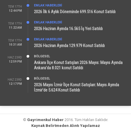
EMLAK HABERLERI
TEM 17TH
12:44 PM
2026 İlk 6 Aylık Döneminde 699.516 Konut Satıldı
EMLAK HABERLERI
TEM 17TH
11:22 AM
2026 Haziran Ayında 16.565 İş Yeri Satıldı
EMLAK HABERLERI
TEM 17TH
10:31 AM
2026 Haziran Ayında 129.979 Konut Satıldı
BÖLGESEL
HAZ 23RD
12:59 PM
Ankara İlçe Konut Satışları 2026 Mayıs: Mayıs Ayında
Ankara’da 8.021 konut Satıldı
BÖLGESEL
HAZ 23RD
12:17 PM
2026 Mayıs İzmir İlçe Konut Satışları: Mayıs Ayında
İzmir’de 5.624 Konut Satıldı
©
Gayrimenkul Haber
2016. Tüm Hakları Saklıdır.
Kaynak Belirtmeden Alıntı Yapılamaz