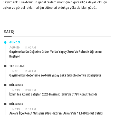
Gayrimenkul sektörünün genel reklam mantığının görselliğe dayalı olduğu
aşikar ve görsel reklamcılığın bütçeleri oldukça yüksek. Mali gücü...
SATIŞ
GÜNCEL
AĞU 4TH
11:02 AM
Gayrimenkulün Değerine Giden Yolda Yapay Zeka Ve Robotik Öğrenme
Başlıyor
TEKNOLOJİ
TEM 30TH
11:42 AM
Gayrimenkul değerleme sektörü yapay zekâ teknolojileriyle dönüşüyor
BÖLGESEL
TEM 21ST
12:02 PM
İzmir İlçe Konut Satışları 2026 Haziran: İzmir’de 7.791 Konut Satıldı
BÖLGESEL
TEM 21ST
11:11 AM
Ankara İlçe Konut Satışları 2026 Haziran: Ankara’da 11.699 konut Satıldı