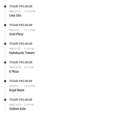
TİCARİ PROJELER
KAS 29TH
12:23 PM
Usta Ofis
TİCARİ PROJELER
KAS 6TH
10:12 AM
Gold Plaza
TİCARİ PROJELER
MAY 31ST
3:10 PM
Hukukçular Towers
TİCARİ PROJELER
MAY 25TH
5:51 PM
K Plaza
TİCARİ PROJELER
NIS 8TH
12:34 PM
Royal Marin
TİCARİ PROJELER
MAR 16TH
3:30 PM
Yıldırım Kule