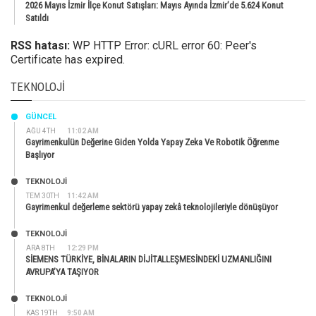
2026 Mayıs İzmir İlçe Konut Satışları: Mayıs Ayında İzmir’de 5.624 Konut
Satıldı
RSS hatası:
WP HTTP Error: cURL error 60: Peer's
Certificate has expired.
TEKNOLOJI
GÜNCEL
AĞU 4TH
11:02 AM
Gayrimenkulün Değerine Giden Yolda Yapay Zeka Ve Robotik Öğrenme
Başlıyor
TEKNOLOJİ
TEM 30TH
11:42 AM
Gayrimenkul değerleme sektörü yapay zekâ teknolojileriyle dönüşüyor
TEKNOLOJİ
ARA 8TH
12:29 PM
SİEMENS TÜRKİYE, BİNALARIN DİJİTALLEŞMESİNDEKİ UZMANLIĞINI
AVRUPA’YA TAŞIYOR
TEKNOLOJİ
KAS 19TH
9:50 AM