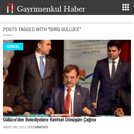
POSTS TAGGED WITH "İDRIS GÜLLÜCE"
GÜNCEL
Güllüce’den Belediyelere Kentsel Dönüşüm Çağrısı
MAYIS 3RD, 2015 |
0 COMMENTS