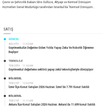
Çevre ve Şehircilik Bakanı İdris Güllüce, Altyapı ve Kentsel Dönüşüm
Hizmetleri Genel Müdürlüğü tarafından İstanbul’da "Kentsel Dönüşüm...
SATIŞ
GÜNCEL
AĞU 4TH
11:02 AM
Gayrimenkulün Değerine Giden Yolda Yapay Zeka Ve Robotik Öğrenme
Başlıyor
TEKNOLOJİ
TEM 30TH
11:42 AM
Gayrimenkul değerleme sektörü yapay zekâ teknolojileriyle dönüşüyor
BÖLGESEL
TEM 21ST
12:02 PM
İzmir İlçe Konut Satışları 2026 Haziran: İzmir’de 7.791 Konut Satıldı
BÖLGESEL
TEM 21ST
11:11 AM
Ankara İlçe Konut Satışları 2026 Haziran: Ankara’da 11.699 konut Satıldı