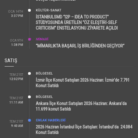
KÜLTÜR-SANAT
OCA 14TH
3:37 PM
İSTANBULSMD “I2P – IDEA TO PRODUCT”
STÜDYOSUNDA ÜRETİLEN “ÖZ ELEŞTİRİ-SELF
CRITICISM” ENSTELASYONU ZİYARETE AÇILDI
MİMARİ
OCA 9TH
1:38 PM
“MİMARLIKTA BAŞARI, İŞ BİRLİĞİNDEN GEÇİYOR”
SATIŞ
BÖLGESEL
TEM 21ST
12:02 PM
İzmir İlçe Konut Satışları 2026 Haziran: İzmir’de 7.791
Konut Satıldı
BÖLGESEL
TEM 21ST
11:11 AM
Ankara İlçe Konut Satışları 2026 Haziran: Ankara’da
11.699 konut Satıldı
EMLAK HABERLERI
TEM 21ST
9:40 AM
2026 Haziran İstanbul İlçe Satışları: İstanbul’da 24.084
Konut Satıldı