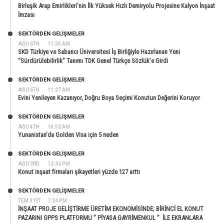
Birleşik Arap Emirlikleri’nin İlk Yüksek Hızlı Demiryolu Projesine Kalyon İnşaat
İmzası
SEKTÖRDEN GELIŞMELER
AĞU 6TH
11:30 AM
SKD Türkiye ve Sabancı Üniversitesi İş Birliğiyle Hazırlanan Yeni
“Sürdürülebilirlik” Tanımı TDK Genel Türkçe Sözlük’e Girdi
SEKTÖRDEN GELIŞMELER
AĞU 6TH
11:27 AM
Evini Yenileyen Kazanıyor, Doğru Boya Seçimi Konutun Değerini Koruyor
SEKTÖRDEN GELIŞMELER
AĞU 4TH
10:52 AM
Yunanistan’da Golden Visa için 5 neden
SEKTÖRDEN GELIŞMELER
AĞU 3RD
12:42 PM
Konut inşaat firmaları şikayetleri yüzde 127 arttı
SEKTÖRDEN GELIŞMELER
TEM 31ST
7:24 PM
İNŞAAT PROJE GELİŞTİRME ÜRETİM EKONOMİSİNDE; BİRİNCİ EL KONUT
PAZARINI GPPS PLATFORMU ” PİYASA GAYRİMENKUL ” İLE EKRANLARA