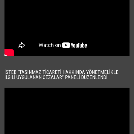
İSTEB “TAŞINMAZ TICARETI HAKKINDA YÖNETMELIKLE
İLGILI UYGULANAN CEZALAR” PANELI DÜZENLENDI