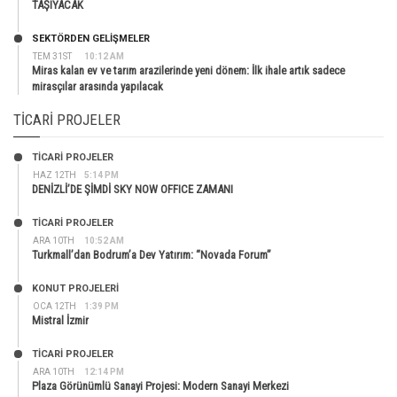
TAŞIYACAK
SEKTÖRDEN GELIŞMELER
TEM 31ST
10:12 AM
Miras kalan ev ve tarım arazilerinde yeni dönem: İlk ihale artık sadece
mirasçılar arasında yapılacak
TICARI PROJELER
TİCARİ PROJELER
HAZ 12TH
5:14 PM
DENİZLİ’DE ŞİMDİ SKY NOW OFFICE ZAMANI
TİCARİ PROJELER
ARA 10TH
10:52 AM
Turkmall’dan Bodrum’a Dev Yatırım: “Novada Forum”
KONUT PROJELERI
OCA 12TH
1:39 PM
Mistral İzmir
TİCARİ PROJELER
ARA 10TH
12:14 PM
Plaza Görünümlü Sanayi Projesi: Modern Sanayi Merkezi