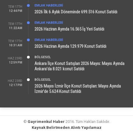
EMLAK HABERLERI
TEM 17TH
12:44 PM
2026 İlk 6 Aylık Döneminde 699.516 Konut Satıldı
EMLAK HABERLERI
TEM 17TH
11:22 AM
2026 Haziran Ayında 16.565 İş Yeri Satıldı
EMLAK HABERLERI
TEM 17TH
10:31 AM
2026 Haziran Ayında 129.979 Konut Satıldı
BÖLGESEL
HAZ 23RD
12:59 PM
Ankara İlçe Konut Satışları 2026 Mayıs: Mayıs Ayında
Ankara’da 8.021 konut Satıldı
BÖLGESEL
HAZ 23RD
12:17 PM
2026 Mayıs İzmir İlçe Konut Satışları: Mayıs Ayında
İzmir’de 5.624 Konut Satıldı
©
Gayrimenkul Haber
2016. Tüm Hakları Saklıdır.
Kaynak Belirtmeden Alıntı Yapılamaz