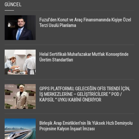
GÜNCEL
Fuzul’den Konut ve Araç Finansmanında Kişiye Özel
Terzi Usulü Planlama
Helal Sertifikalı Muhafazakar Mutfak Konseptinde
Üretim Standartları
GPPS PLATFORMU; GELECEĞİN OFİS TRENDİ İÇİN,
İŞ MERKEZLERİNE – GELİŞTİRİCİLERE ” POD /
KAPSÜL ” UYKU KABİNİ ÖNERİYOR
Birleşik Arap Emirlikleri’nin İlk Yüksek Hızlı Demiryolu
Projesine Kalyon İnşaat İmzası