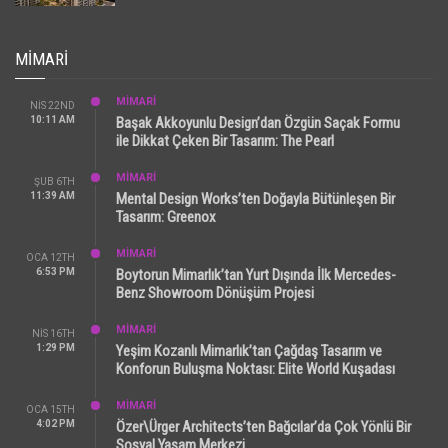
MIMARI
MİMARİ
NIS 22ND
10:11 AM
Başak Akkoyunlu Design’dan Özgün Saçak Formu
ile Dikkat Çeken Bir Tasarım: The Pearl
MİMARİ
ŞUB 6TH
11:39 AM
Mental Design Works’ten Doğayla Bütünleşen Bir
Tasarım: Greenox
MİMARİ
OCA 12TH
6:53 PM
Boytorun Mimarlık’tan Yurt Dışında İlk Mercedes-
Benz Showroom Dönüşüm Projesi
MİMARİ
NIS 16TH
1:29 PM
Yeşim Kozanlı Mimarlık’tan Çağdaş Tasarım ve
Konforun Buluşma Noktası: Elite World Kuşadası
MİMARİ
OCA 15TH
4:02 PM
Özer\Ürger Architects’ten Bağcılar’da Çok Yönlü Bir
Sosyal Yaşam Merkezi