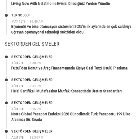
Living Now with Netatmo ile Evinizi Dilediğiniz Yerden Yönetin
TEKNOLOJİ
MAY 15TH
10:40 AM
Biyometri ve bina otomasyon sistemleri 2025’in ilk aylarında en çok saldırıya
uğrayan operasyonel teknoloji sektörleri oldu
SEKTÖRDEN GELIŞMELER
SEKTÖRDEN GELIŞMELER
AĞU 7TH
3:38 PM
Fuzul’den Konut ve Araç Finansmanında Kişiye Özel Terzi Usulü Planlama
SEKTÖRDEN GELIŞMELER
AĞU 7TH
3:32 PM
Helal Sertifikalı Muhafazakar Mutfak Konseptinde Üretim Standartları
SEKTÖRDEN GELIŞMELER
AĞU 6TH
6:15 PM
Notte Global Pasaport Endeksi 2026 Güncellendi: Türk Pasaportu 199 Ülke
Arasında 86. Sırada
SEKTÖRDEN GELIŞMELER
AĞU 6TH
12:34 PM