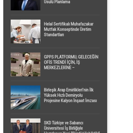
Usulü Planlama
Helal Sertifikalı Muhafazakar
Mutfak Konseptinde Üretim
Standartları
GPPS PLATFORMU; GELECEĞİN
OFİS TRENDİ İÇİN, İŞ
MERKEZLERİNE –
GELİŞTİRİCİLERE ” POD /
KAPSÜL ” UYKU KABİNİ
ÖNERİYOR
Birleşik Arap Emirlikleri’nin İlk
Yüksek Hızlı Demiryolu
Projesine Kalyon İnşaat İmzası
SKD Türkiye ve Sabancı
Üniversitesi İş Birliğiyle