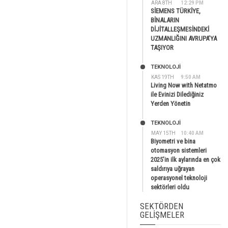
ARA 8TH
12:29 PM
SİEMENS TÜRKİYE,
BİNALARIN
DİJİTALLEŞMESİNDEKİ
UZMANLIĞINI AVRUPA’YA
TAŞIYOR
TEKNOLOJİ
KAS 19TH
9:50 AM
Living Now with Netatmo
ile Evinizi Dilediğiniz
Yerden Yönetin
TEKNOLOJİ
MAY 15TH
10:40 AM
Biyometri ve bina
otomasyon sistemleri
2025’in ilk aylarında en çok
saldırıya uğrayan
operasyonel teknoloji
sektörleri oldu
SEKTÖRDEN
GELIŞMELER