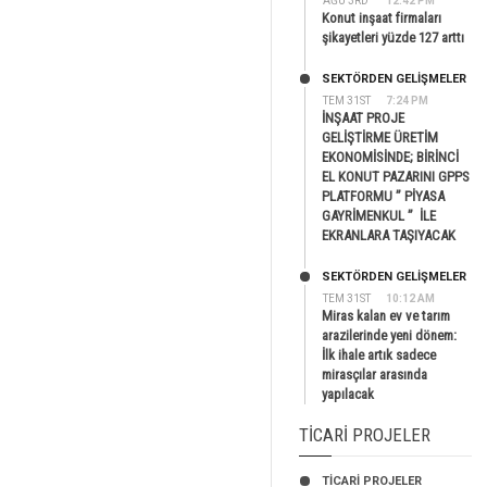
AĞU 3RD
12:42 PM
Konut inşaat firmaları
şikayetleri yüzde 127 arttı
SEKTÖRDEN GELIŞMELER
TEM 31ST
7:24 PM
İNŞAAT PROJE
GELİŞTİRME ÜRETİM
EKONOMİSİNDE; BİRİNCİ
EL KONUT PAZARINI GPPS
PLATFORMU ” PİYASA
GAYRİMENKUL ” İLE
EKRANLARA TAŞIYACAK
SEKTÖRDEN GELIŞMELER
TEM 31ST
10:12 AM
Miras kalan ev ve tarım
arazilerinde yeni dönem:
İlk ihale artık sadece
mirasçılar arasında
yapılacak
TICARI PROJELER
TİCARİ PROJELER