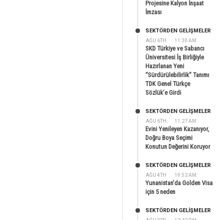
Projesine Kalyon İnşaat
İmzası
SEKTÖRDEN GELIŞMELER
AĞU 6TH
11:30 AM
SKD Türkiye ve Sabancı
Üniversitesi İş Birliğiyle
Hazırlanan Yeni
“Sürdürülebilirlik” Tanımı
TDK Genel Türkçe
Sözlük’e Girdi
SEKTÖRDEN GELIŞMELER
AĞU 6TH
11:27 AM
Evini Yenileyen Kazanıyor,
Doğru Boya Seçimi
Konutun Değerini Koruyor
SEKTÖRDEN GELIŞMELER
AĞU 4TH
10:52 AM
Yunanistan’da Golden Visa
için 5 neden
SEKTÖRDEN GELIŞMELER