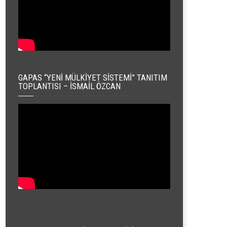
GAPAS “YENI MÜLKIYET SISTEMI” TANITIM
TOPLANTISI – İSMAIL ÖZCAN