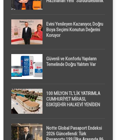
Hazırlanan Yeni “Sürdürülebilirlik”
Tanımı TDK Genel Türkçe
Sözlük’e Girdi
Evini Yenileyen Kazanıyor, Doğru
Boya Seçimi Konutun Değerini
Koruyor
Güvenli ve Konforlu Yapıların
Temelinde Doğru Yalıtım Var
100 MİLYON TL’LİK YATIRIMLA
CUMHURİYET MİRASI,
ESKİŞEHİR HALKEVİ YENİDEN
HAYAT BULUYOR
Notte Global Pasaport Endeksi
2026 Güncellendi: Türk
Pasaportu 199 Ülke Arasında 86.