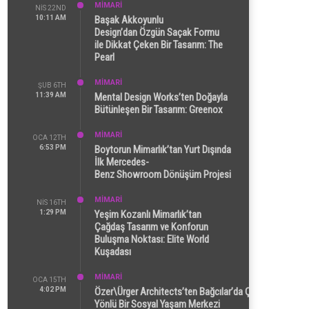
MİMARİ
NIS 22ND
10:11 AM
Başak Akkoyunlu
Design’dan Özgün Saçak Formu
ile Dikkat Çeken Bir Tasarım: The
Pearl
MİMARİ
ŞUB 6TH
11:39 AM
Mental Design Works’ten Doğayla
Bütünleşen Bir Tasarım: Greenox
MİMARİ
OCA 12TH
6:53 PM
Boytorun Mimarlık’tan Yurt Dışında
İlk Mercedes-
Benz Showroom Dönüşüm Projesi
MİMARİ
NIS 16TH
1:29 PM
Yeşim Kozanlı Mimarlık’tan
Çağdaş Tasarım ve Konforun
Buluşma Noktası: Elite World
Kuşadası
MİMARİ
OCA 15TH
4:02 PM
Özer\Ürger Architects’ten Bağcılar’da Çok
Yönlü Bir Sosyal Yaşam Merkezi