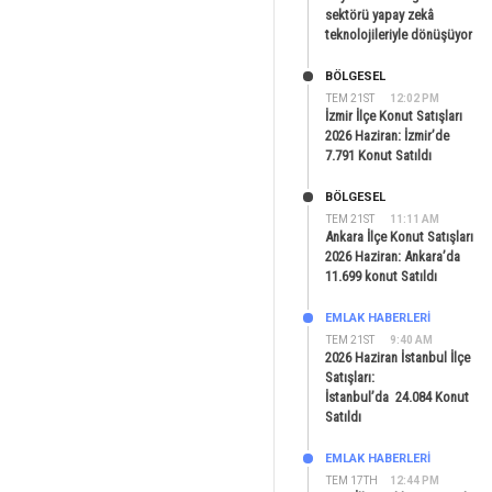
sektörü yapay zekâ
teknolojileriyle dönüşüyor
BÖLGESEL
TEM 21ST
12:02 PM
İzmir İlçe Konut Satışları
2026 Haziran: İzmir’de
7.791 Konut Satıldı
BÖLGESEL
TEM 21ST
11:11 AM
Ankara İlçe Konut Satışları
2026 Haziran: Ankara’da
11.699 konut Satıldı
EMLAK HABERLERI
TEM 21ST
9:40 AM
2026 Haziran İstanbul İlçe
Satışları:
İstanbul’da 24.084 Konut
Satıldı
EMLAK HABERLERI
TEM 17TH
12:44 PM