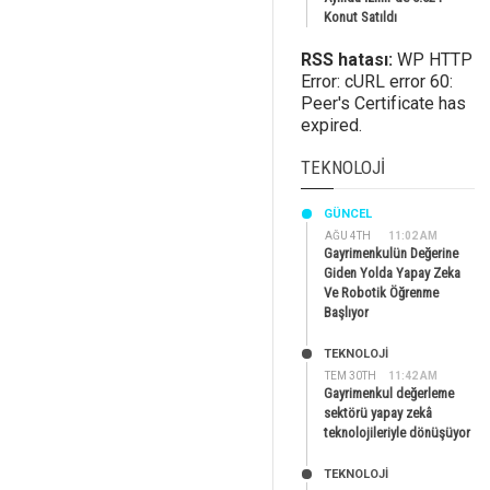
Konut Satıldı
RSS hatası:
WP HTTP
Error: cURL error 60:
Peer's Certificate has
expired.
TEKNOLOJI
GÜNCEL
AĞU 4TH
11:02 AM
Gayrimenkulün Değerine
Giden Yolda Yapay Zeka
Ve Robotik Öğrenme
Başlıyor
TEKNOLOJİ
TEM 30TH
11:42 AM
Gayrimenkul değerleme
sektörü yapay zekâ
teknolojileriyle dönüşüyor
TEKNOLOJİ