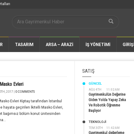
talları
AR
TASARIM
ARSA – ARAZİ
İŞ YÖNETİMİ
GİRİŞ
SATIŞ
i Masko Evleri
GÜNCEL
AĞU 4TH
11:02 AM
TH, 2017 |
0 COMMENTS
Gayrimenkulün Değerine
Giden Yolda Yapay Zeka
i Masko Evleri Kiptaş tarafından İstanbul
Ve Robotik Öğrenme
'de hayata geçirilen İkitelli Masko Evleri,
Başlıyor
et bağımsız bölüm konut ünitesinden
a...
TEKNOLOJİ
TEM 30TH
11:42 AM
Gayrimenkul değerleme