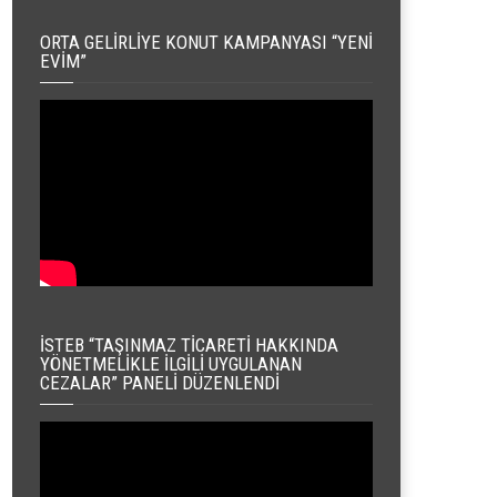
ORTA GELIRLIYE KONUT KAMPANYASI “YENI
EVIM”
İSTEB “TAŞINMAZ TICARETI HAKKINDA
YÖNETMELIKLE İLGILI UYGULANAN
CEZALAR” PANELI DÜZENLENDI