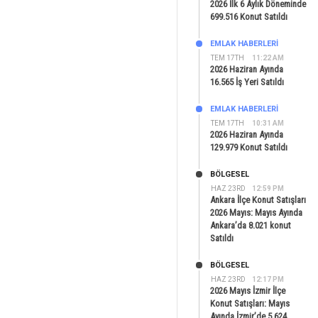
2026 İlk 6 Aylık Döneminde
699.516 Konut Satıldı
EMLAK HABERLERI
TEM 17TH
11:22 AM
2026 Haziran Ayında
16.565 İş Yeri Satıldı
EMLAK HABERLERI
TEM 17TH
10:31 AM
2026 Haziran Ayında
129.979 Konut Satıldı
BÖLGESEL
HAZ 23RD
12:59 PM
Ankara İlçe Konut Satışları
2026 Mayıs: Mayıs Ayında
Ankara’da 8.021 konut
Satıldı
BÖLGESEL
HAZ 23RD
12:17 PM
2026 Mayıs İzmir İlçe
Konut Satışları: Mayıs
Ayında İzmir’de 5.624