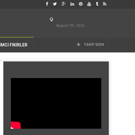
August 7th, 2026
İMCİ FİKİRLER
TAKIP EDIN