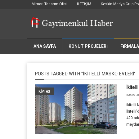
Mimari Tasarım Ofisi
İLETİŞİM
Keskin Medya Grup Por
ANA SAYFA
KONUT PROJELERİ
FIRMAL
POSTS TAGGED WITH "İKITELLI MASKO EVLERI"
İkitell
KIPTAŞ
KASIM 30
İkitell
İkitelli
420 ad
meydan