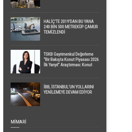
HALİÇ’TE 2019’DAN BU YANA
240 BİN 500 METREKÜP ÇAMUR
TEMİZLENDİ
TSKB Gayrimenkul Değerleme
“Bir Bakışta Konut Piyasası 2026
İlk Yarıyıl” Araştırması: Konut
Piyasasında Dengeli Görünüm
Sürerken, İlk El ve İpotekli
Satışlarda Sınırlı Toparlanma
Dikkat Çekti
İBB, İSTANBUL’UN YOLLARINI
YENİLEMEYE DEVAM EDİYOR
MIMARI