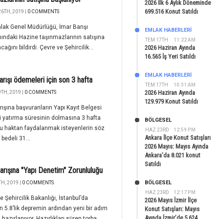
2026 İlk 6 Aylık Döneminde
699.516 Konut Satıldı
6TH, 2019 |
0 COMMENTS
mlak Genel Müdürlüğü, İmar Barışı
EMLAK HABERLERI
ndaki Hazine taşınmazlarının satışına
TEM 17TH
11:22 AM
ağını bildirdi. Çevre ve Şehircilik...
2026 Haziran Ayında
16.565 İş Yeri Satıldı
EMLAK HABERLERI
arışı ödemeleri için son 3 hafta
TEM 17TH
10:31 AM
2026 Haziran Ayında
TH, 2019 |
0 COMMENTS
129.979 Konut Satıldı
rışına başvuranların Yapı Kayıt Belgesi
i yatırma süresinin dolmasına 3 hafta
BÖLGESEL
Bu haktan faydalanmak isteyenlerin söz
HAZ 23RD
12:59 PM
Ankara İlçe Konut Satışları
bedeli 31...
2026 Mayıs: Mayıs Ayında
Ankara’da 8.021 konut
Satıldı
arışına "Yapı Denetim" Zorunluluğu
BÖLGESEL
H, 2019 |
0 COMMENTS
HAZ 23RD
12:17 PM
e Şehircilik Bakanlığı, İstanbul’da
2026 Mayıs İzmir İlçe
 5.8’lik depremin ardından yeni bir adım
Konut Satışları: Mayıs
Ayında İzmir’de 5.624
hazırlanıyor. Hazırlıkları süren torba