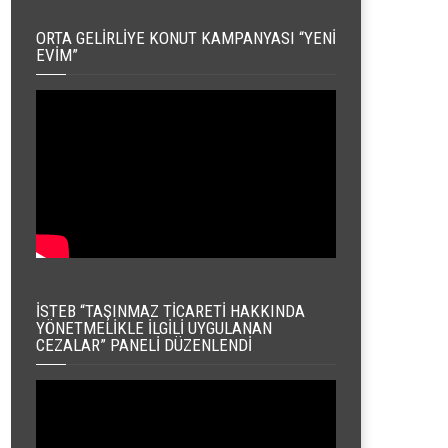
ORTA GELIRLIYE KONUT KAMPANYASI “YENI
EVIM”
İSTEB “TAŞINMAZ TICARETI HAKKINDA
YÖNETMELIKLE İLGILI UYGULANAN
CEZALAR” PANELI DÜZENLENDI