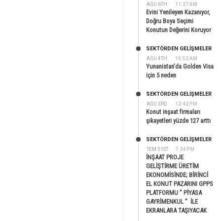
AĞU 6TH
11:27 AM
Evini Yenileyen Kazanıyor,
Doğru Boya Seçimi
Konutun Değerini Koruyor
SEKTÖRDEN GELIŞMELER
AĞU 4TH
10:52 AM
Yunanistan’da Golden Visa
için 5 neden
SEKTÖRDEN GELIŞMELER
AĞU 3RD
12:42 PM
Konut inşaat firmaları
şikayetleri yüzde 127 arttı
SEKTÖRDEN GELIŞMELER
TEM 31ST
7:24 PM
İNŞAAT PROJE
GELİŞTİRME ÜRETİM
EKONOMİSİNDE; BİRİNCİ
EL KONUT PAZARINI GPPS
PLATFORMU ” PİYASA
GAYRİMENKUL ” İLE
EKRANLARA TAŞIYACAK