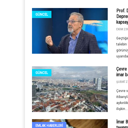
Prof. 
GÜNCEL
Deprem
kapsa
EKIM 23R
Geçtiği
talebin
görünüy
uyarıda.
Çevre 
GÜNCEL
imar b
ŞUBAT 2
Çevre v
itibarıy
aykırılı
ilişkin...
İmar B
EMLAK HABERLERI
taşınm