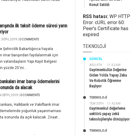
Konut Satıldı
RSS hatası:
WP HTTP
Error: cURL error 60:
arışında ilk taksit ödeme süresi yarın
Peer's Certificate has
riyor
expired.
30TH, 2019 |
0 COMMENTS
TEKNOLOJI
e Şehircilik Bakanlığınca hayata
en imar barışından faydalanmak için
GÜNCEL
n vatandaşların Yapı Kayıt Belgesi
AĞU 4TH
11:02 AM
in yüzde 25'ini...
Gayrimenkulün Değerine
Giden Yolda Yapay Zeka
Ve Robotik Öğrenme
ankaları imar barışı ödemelerini
Başlıyor
sonunda da alacak
 28TH, 2019 |
0 COMMENTS
TEKNOLOJİ
TEM 30TH
11:42 AM
Bankası, Halkbank ve Vakıfbank imar
Gayrimenkul değerleme
 ödemelerinde yoğunluk yaşanmaması
sektörü yapay zekâ
fta sonunda da açık kalacak. Ziraat...
teknolojileriyle dönüşüyor
TEKNOLOJİ