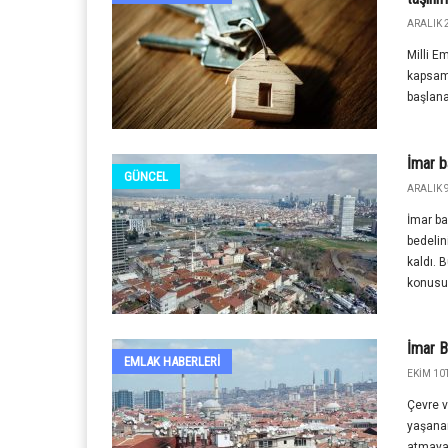
ARALIK 2
Milli E
kapsamı
başlanac
İmar b
GÜNCEL
ARALIK 9
İmar ba
bedelin
kaldı. 
konusu 
İmar B
EMLAK HABERLERI
EKIM 10T
Çevre v
yaşanan
atmaya 