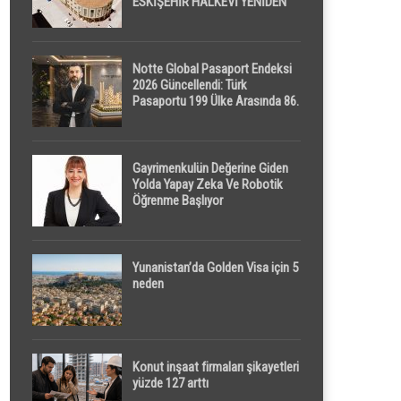
ESKİŞEHİR HALKEVİ YENİDEN
HAYAT BULUYOR
Notte Global Pasaport Endeksi
2026 Güncellendi: Türk
Pasaportu 199 Ülke Arasında 86.
Sırada
Gayrimenkulün Değerine Giden
Yolda Yapay Zeka Ve Robotik
Öğrenme Başlıyor
Yunanistan’da Golden Visa için 5
neden
Konut inşaat firmaları şikayetleri
yüzde 127 arttı