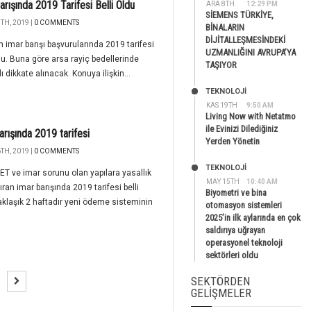
arışında 2019 Tarifesi Belli Oldu
ARA 8TH
12:29 PM
SİEMENS TÜRKİYE,
TH, 2019 |
0 COMMENTS
BİNALARIN
DİJİTALLEŞMESİNDEKİ
n imar barışı başvurularında 2019 tarifesi
UZMANLIĞINI AVRUPA’YA
ldu. Buna göre arsa rayiç bedellerinde
TAŞIYOR
ı dikkate alınacak. Konuya ilişkin...
TEKNOLOJİ
KAS 19TH
9:50 AM
Living Now with Netatmo
ile Evinizi Dilediğiniz
arışında 2019 tarifesi
Yerden Yönetin
TH, 2019 |
0 COMMENTS
TEKNOLOJİ
T ve imar sorunu olan yapılara yasallık
MAY 15TH
10:40 AM
ran imar barışında 2019 tarifesi belli
Biyometri ve bina
aklaşık 2 haftadır yeni ödeme sisteminin
otomasyon sistemleri
2025’in ilk aylarında en çok
saldırıya uğrayan
operasyonel teknoloji
sektörleri oldu
SEKTÖRDEN
GELIŞMELER