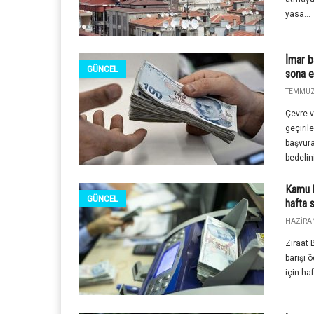
yasa...
İmar b
GÜNCEL
sona e
TEMMUZ 
Çevre v
geçiril
başvura
bedelin
Kamu b
GÜNCEL
hafta 
HAZIRAN
Ziraat 
barışı
için ha