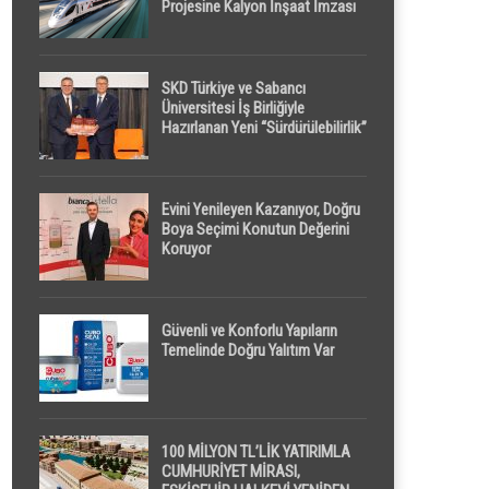
Projesine Kalyon İnşaat İmzası
SKD Türkiye ve Sabancı
Üniversitesi İş Birliğiyle
Hazırlanan Yeni “Sürdürülebilirlik”
Tanımı TDK Genel Türkçe
Sözlük’e Girdi
Evini Yenileyen Kazanıyor, Doğru
Boya Seçimi Konutun Değerini
Koruyor
Güvenli ve Konforlu Yapıların
Temelinde Doğru Yalıtım Var
100 MİLYON TL’LİK YATIRIMLA
CUMHURİYET MİRASI,