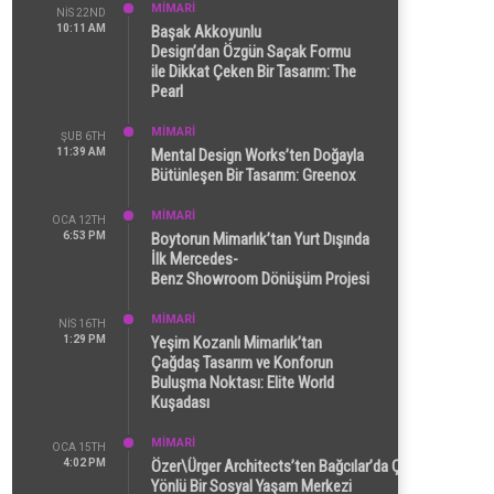
MİMARİ
NIS 22ND
10:11 AM
Başak Akkoyunlu
Design’dan Özgün Saçak Formu
ile Dikkat Çeken Bir Tasarım: The
Pearl
MİMARİ
ŞUB 6TH
11:39 AM
Mental Design Works’ten Doğayla
Bütünleşen Bir Tasarım: Greenox
MİMARİ
OCA 12TH
6:53 PM
Boytorun Mimarlık’tan Yurt Dışında
İlk Mercedes-
Benz Showroom Dönüşüm Projesi
MİMARİ
NIS 16TH
1:29 PM
Yeşim Kozanlı Mimarlık’tan
Çağdaş Tasarım ve Konforun
Buluşma Noktası: Elite World
Kuşadası
MİMARİ
OCA 15TH
4:02 PM
Özer\Ürger Architects’ten Bağcılar’da Çok
Yönlü Bir Sosyal Yaşam Merkezi