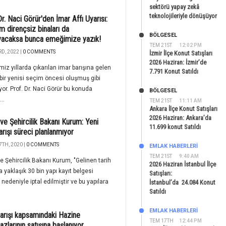
sektörü yapay zekâ
teknolojileriyle dönüşüyor
Dr. Naci Görür'den İmar Affı Uyarısı:
 dirençsiz binaları da
BÖLGESEL
yacaksa bunca emeğimize yazık!
TEM 21ST
12:02 PM
D, 2022 |
0 COMMENTS
İzmir İlçe Konut Satışları
2026 Haziran: İzmir’de
miz yıllarda çıkarılan imar barışına gelen
7.791 Konut Satıldı
 bir yenisi seçim öncesi oluşmuş gibi
or. Prof. Dr. Naci Görür bu konuda
BÖLGESEL
..
TEM 21ST
11:11 AM
Ankara İlçe Konut Satışları
2026 Haziran: Ankara’da
ve Şehircilik Bakanı Kurum: Yeni
11.699 konut Satıldı
arışı süreci planlanmıyor
7TH, 2020 |
0 COMMENTS
EMLAK HABERLERI
TEM 21ST
9:40 AM
e Şehircilik Bakanı Kurum, "Gelinen tarih
2026 Haziran İstanbul İlçe
la yaklaşık 30 bin yapı kayıt belgesi
Satışları:
k nedeniyle iptal edilmiştir ve bu yapılara
İstanbul’da 24.084 Konut
Satıldı
EMLAK HABERLERI
arışı kapsamındaki Hazine
TEM 17TH
12:44 PM
azlarının satışına başlanıyor