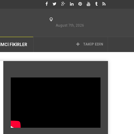
August 7th, 2026
İMCİ FİKİRLER
TAKIP EDIN