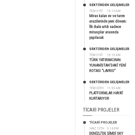
SEKTÖRDEN GELIŞMELER
TEM 31ST
10:12 AM
Miras kalan ev ve tarım
arazilerinde yeni dönem:
İlk ihale artık sadece
mirasçılar arasında
yapılacak
SEKTÖRDEN GELIŞMELER
TEM 31ST
10:10 AM
TÜRK YATIRIMCININ
YUNANİSTAN’DAKİ YENİ
ROTASI “LAVRIO”
SEKTÖRDEN GELIŞMELER
TEM 30TH
11:03 AM
PLATFORMLAR HAYAT
KURTARIYOR
TICARI PROJELER
TİCARİ PROJELER
HAZ 12TH
5:14 PM
DENİZLİ’DE ŞİMDİ SKY