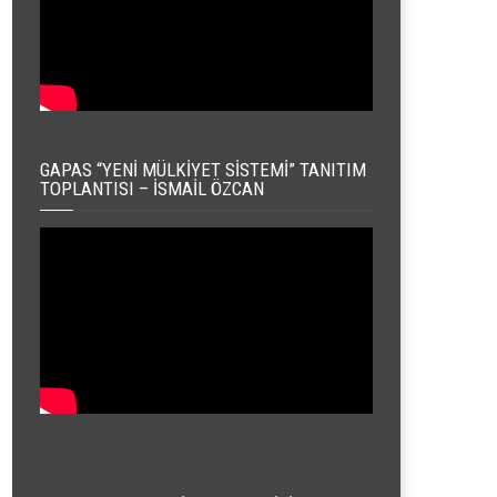
GAPAS “YENI MÜLKIYET SISTEMI” TANITIM
TOPLANTISI – İSMAIL ÖZCAN