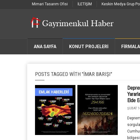
Mimari Tasarım Ofisi
İLETİŞİM
Keskin Medya Grup Por
ANA SAYFA
KONUT PROJELERİ
FIRMAL
POSTS TAGGED WITH "IMAR BARIŞI"
Deprem
EMLAK HABERLERI
Yararl
Elde E
ŞUBAT 1
Deprem 
sorgul
Cumhur
bölgesi 