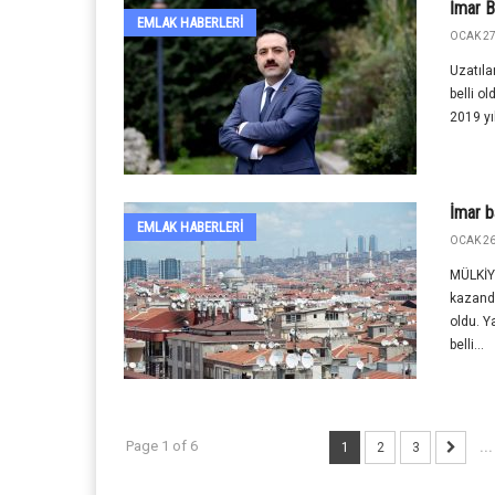
İmar B
EMLAK HABERLERI
OCAK 27
Uzatıla
belli o
2019 yıl
İmar b
EMLAK HABERLERI
OCAK 26
MÜLKİYE
kazandı
oldu. Y
belli...
Page 1 of 6
1
2
3
...