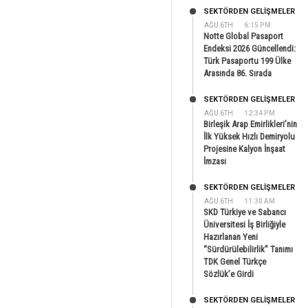
SEKTÖRDEN GELIŞMELER
AĞU 6TH
6:15 PM
Notte Global Pasaport
Endeksi 2026 Güncellendi:
Türk Pasaportu 199 Ülke
Arasında 86. Sırada
SEKTÖRDEN GELIŞMELER
AĞU 6TH
12:34 PM
Birleşik Arap Emirlikleri’nin
İlk Yüksek Hızlı Demiryolu
Projesine Kalyon İnşaat
İmzası
SEKTÖRDEN GELIŞMELER
AĞU 6TH
11:30 AM
SKD Türkiye ve Sabancı
Üniversitesi İş Birliğiyle
Hazırlanan Yeni
“Sürdürülebilirlik” Tanımı
TDK Genel Türkçe
Sözlük’e Girdi
SEKTÖRDEN GELIŞMELER