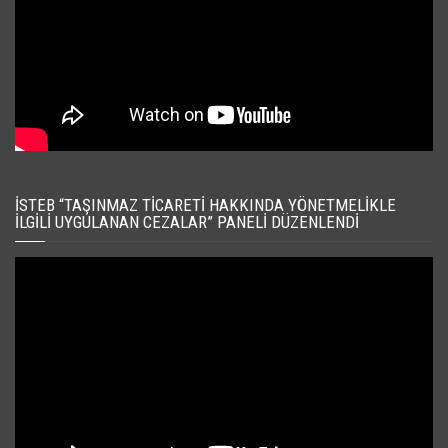
İSTEB “TAŞINMAZ TICARETI HAKKINDA YÖNETMELIKLE
İLGILI UYGULANAN CEZALAR” PANELI DÜZENLENDI