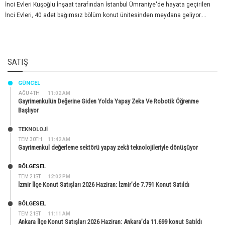
İnci Evleri Kuşoğlu İnşaat tarafından İstanbul Ümraniye'de hayata geçirilen
İnci Evleri, 40 adet bağımsız bölüm konut ünitesinden meydana geliyor....
SATIŞ
GÜNCEL
AĞU 4TH
11:02 AM
Gayrimenkulün Değerine Giden Yolda Yapay Zeka Ve Robotik Öğrenme
Başlıyor
TEKNOLOJİ
TEM 30TH
11:42 AM
Gayrimenkul değerleme sektörü yapay zekâ teknolojileriyle dönüşüyor
BÖLGESEL
TEM 21ST
12:02 PM
İzmir İlçe Konut Satışları 2026 Haziran: İzmir’de 7.791 Konut Satıldı
BÖLGESEL
TEM 21ST
11:11 AM
Ankara İlçe Konut Satışları 2026 Haziran: Ankara’da 11.699 konut Satıldı