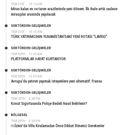
TEM 31ST
10:12 AM
Miras kalan ev ve tarım arazilerinde yeni dönem: İlk ihale artık sadece
mirasçılar arasında yapılacak
SEKTÖRDEN GELIŞMELER
TEM 31ST
10:10 AM
TÜRK YATIRIMCININ YUNANİSTAN’DAKİ YENİ ROTASI “LAVRIO”
SEKTÖRDEN GELIŞMELER
TEM 30TH
11:03 AM
PLATFORMLAR HAYAT KURTARIYOR
SEKTÖRDEN GELIŞMELER
TEM 30TH
10:59 AM
Avrupa’da yatırım yapmak isteyenlere yeni alternatif: Fransa
SEKTÖRDEN GELIŞMELER
TEM 29TH
5:28 PM
Konut Sigortasında Poliçe Bedeli Nasıl Belirlenir?
BÖLGESEL
TEM 29TH
5:24 PM
￼İzmir’de Villa Kiralamadan Önce Dikkat Etmeniz Gerekenler