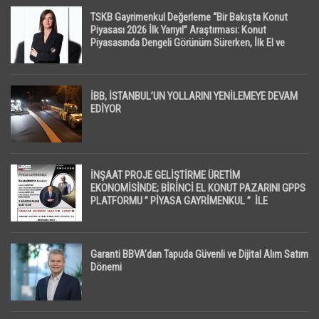
TSKB Gayrimenkul Değerleme “Bir Bakışta Konut
Piyasası 2026 İlk Yarıyıl” Araştırması: Konut
Piyasasında Dengeli Görünüm Sürerken, İlk El ve
İpotekli Satışlarda Sınırlı Toparlanma Dikkat Çekti
İBB, İSTANBUL’UN YOLLARINI YENİLEMEYE DEVAM
EDİYOR
İNŞAAT PROJE GELİŞTİRME ÜRETİM
EKONOMİSİNDE; BİRİNCİ EL KONUT PAZARINI GPPS
PLATFORMU ” PİYASA GAYRİMENKUL ” İLE
EKRANLARA TAŞIYACAK
Garanti BBVA’dan Tapuda Güvenli ve Dijital Alım Satım
Dönemi