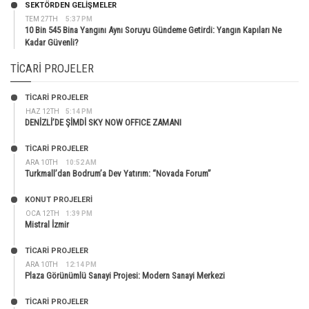
SEKTÖRDEN GELIŞMELER
TEM 27TH
5:37 PM
10 Bin 545 Bina Yangını Aynı Soruyu Gündeme Getirdi: Yangın Kapıları Ne
Kadar Güvenli?
TICARI PROJELER
TİCARİ PROJELER
HAZ 12TH
5:14 PM
DENİZLİ’DE ŞİMDİ SKY NOW OFFICE ZAMANI
TİCARİ PROJELER
ARA 10TH
10:52 AM
Turkmall’dan Bodrum’a Dev Yatırım: “Novada Forum”
KONUT PROJELERI
OCA 12TH
1:39 PM
Mistral İzmir
TİCARİ PROJELER
ARA 10TH
12:14 PM
Plaza Görünümlü Sanayi Projesi: Modern Sanayi Merkezi
TİCARİ PROJELER