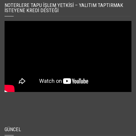
NOTERLERE TAPU İŞLEM YETKISI – YALITIM TAPTIRMAK
İSTEYENE KREDI DESTEĞI
GÜNCEL