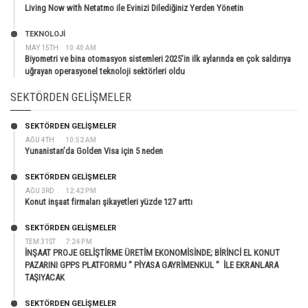
Living Now with Netatmo ile Evinizi Dilediğiniz Yerden Yönetin
TEKNOLOJİ
MAY 15TH
10:40 AM
Biyometri ve bina otomasyon sistemleri 2025’in ilk aylarında en çok saldırıya
uğrayan operasyonel teknoloji sektörleri oldu
SEKTÖRDEN GELIŞMELER
SEKTÖRDEN GELIŞMELER
AĞU 4TH
10:52 AM
Yunanistan’da Golden Visa için 5 neden
SEKTÖRDEN GELIŞMELER
AĞU 3RD
12:42 PM
Konut inşaat firmaları şikayetleri yüzde 127 arttı
SEKTÖRDEN GELIŞMELER
TEM 31ST
7:24 PM
İNŞAAT PROJE GELİŞTİRME ÜRETİM EKONOMİSİNDE; BİRİNCİ EL KONUT
PAZARINI GPPS PLATFORMU ” PİYASA GAYRİMENKUL ” İLE EKRANLARA
TAŞIYACAK
SEKTÖRDEN GELIŞMELER