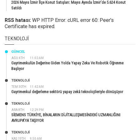
2026 Mayıs İzmir İlçe Konut Satışları: Mayıs Ayında İzmir’de 5.624 Konut
Satıldı
RSS hatası:
WP HTTP Error: cURL error 60: Peer's
Certificate has expired.
TEKNOLOJI
GÜNCEL
AĞU 4TH
11:02 AM
Gayrimenkulün Değerine Giden Yolda Yapay Zeka Ve Robotik Öğrenme
Başlıyor
TEKNOLOJİ
TEM 30TH
11:42 AM
Gayrimenkul değerleme sektörü yapay zekâ teknolojileriyle dönüşüyor
TEKNOLOJİ
ARA 8TH
12:29 PM
SİEMENS TÜRKİYE, BİNALARIN DİJİTALLEŞMESİNDEKİ UZMANLIĞINI
AVRUPA’YA TAŞIYOR
TEKNOLOJİ
KAS 19TH
9:50 AM