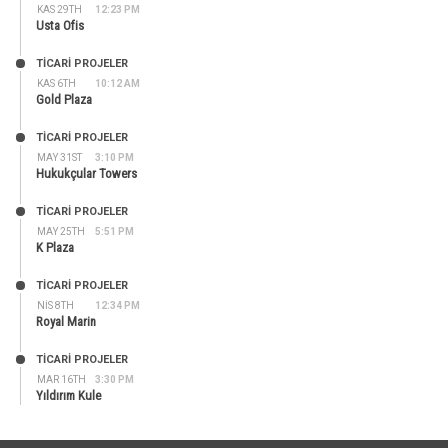
KAS 29TH
12:23 PM
Usta Ofis
TİCARİ PROJELER
KAS 6TH
10:12 AM
Gold Plaza
TİCARİ PROJELER
MAY 31ST
3:10 PM
Hukukçular Towers
TİCARİ PROJELER
MAY 25TH
5:51 PM
K Plaza
TİCARİ PROJELER
NIS 8TH
12:34 PM
Royal Marin
TİCARİ PROJELER
MAR 16TH
3:30 PM
Yıldırım Kule