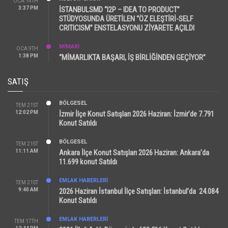
OCA 14TH
3:37 PM
İSTANBULSMD “I2P – IDEA TO PRODUCT”
STÜDYOSUNDA ÜRETİLEN “ÖZ ELEŞTİRİ-SELF
CRITICISM” ENSTELASYONU ZİYARETE AÇILDI
MİMARİ
OCA 9TH
1:38 PM
“MİMARLIKTA BAŞARI, İŞ BİRLİĞİNDEN GEÇİYOR”
SATIŞ
BÖLGESEL
TEM 21ST
12:02 PM
İzmir İlçe Konut Satışları 2026 Haziran: İzmir’de 7.791
Konut Satıldı
BÖLGESEL
TEM 21ST
11:11 AM
Ankara İlçe Konut Satışları 2026 Haziran: Ankara’da
11.699 konut Satıldı
EMLAK HABERLERI
TEM 21ST
9:40 AM
2026 Haziran İstanbul İlçe Satışları: İstanbul’da 24.084
Konut Satıldı
EMLAK HABERLERI
TEM 17TH