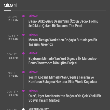
MIMARI
MİMARİ
NIS 22ND
10:11 AM
Başak Akkoyunlu Design’dan Özgün Saçak Formu
ile Dikkat Çeken Bir Tasarım: The Pearl
MİMARİ
ŞUB 6TH
11:39 AM
Mental Design Works’ten Doğayla Bütünleşen Bir
Tasarım: Greenox
MİMARİ
OCA 12TH
6:53 PM
Boytorun Mimarlık’tan Yurt Dışında İlk Mercedes-
Benz Showroom Dönüşüm Projesi
MİMARİ
NIS 16TH
1:29 PM
Yeşim Kozanlı Mimarlık’tan Çağdaş Tasarım ve
Konforun Buluşma Noktası: Elite World Kuşadası
MİMARİ
OCA 15TH
4:02 PM
Özer\Ürger Architects’ten Bağcılar’da Çok Yönlü Bir
Sosyal Yaşam Merkezi
KÜLTÜR-SANAT