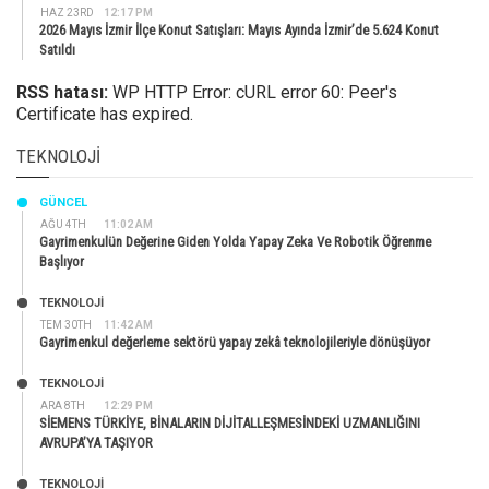
HAZ 23RD
12:17 PM
2026 Mayıs İzmir İlçe Konut Satışları: Mayıs Ayında İzmir’de 5.624 Konut
Satıldı
RSS hatası:
WP HTTP Error: cURL error 60: Peer's
Certificate has expired.
TEKNOLOJI
GÜNCEL
AĞU 4TH
11:02 AM
Gayrimenkulün Değerine Giden Yolda Yapay Zeka Ve Robotik Öğrenme
Başlıyor
TEKNOLOJİ
TEM 30TH
11:42 AM
Gayrimenkul değerleme sektörü yapay zekâ teknolojileriyle dönüşüyor
TEKNOLOJİ
ARA 8TH
12:29 PM
SİEMENS TÜRKİYE, BİNALARIN DİJİTALLEŞMESİNDEKİ UZMANLIĞINI
AVRUPA’YA TAŞIYOR
TEKNOLOJİ