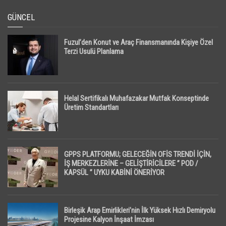
GÜNCEL
Fuzul’den Konut ve Araç Finansmanında Kişiye Özel
Terzi Usulü Planlama
Helal Sertifikalı Muhafazakar Mutfak Konseptinde
Üretim Standartları
GPPS PLATFORMU; GELECEĞİN OFİS TRENDİ İÇİN,
İŞ MERKEZLERİNE – GELİŞTİRİCİLERE ” POD /
KAPSÜL ” UYKU KABİNİ ÖNERİYOR
Birleşik Arap Emirlikleri’nin İlk Yüksek Hızlı Demiryolu
Projesine Kalyon İnşaat İmzası