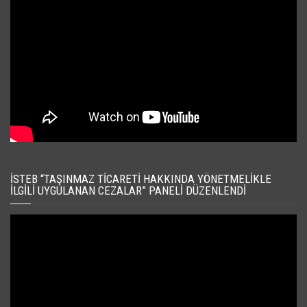
İSTEB “TAŞINMAZ TICARETI HAKKINDA YÖNETMELIKLE
İLGILI UYGULANAN CEZALAR” PANELI DÜZENLENDI