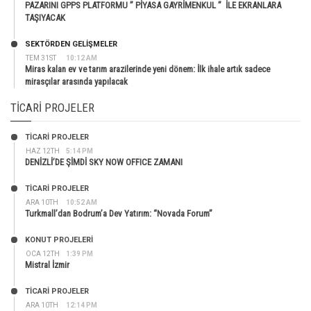
PAZARINI GPPS PLATFORMU ” PİYASA GAYRİMENKUL ” İLE EKRANLARA
TAŞIYACAK
SEKTÖRDEN GELIŞMELER
TEM 31ST
10:12 AM
Miras kalan ev ve tarım arazilerinde yeni dönem: İlk ihale artık sadece
mirasçılar arasında yapılacak
TICARI PROJELER
TİCARİ PROJELER
HAZ 12TH
5:14 PM
DENİZLİ’DE ŞİMDİ SKY NOW OFFICE ZAMANI
TİCARİ PROJELER
ARA 10TH
10:52 AM
Turkmall’dan Bodrum’a Dev Yatırım: “Novada Forum”
KONUT PROJELERI
OCA 12TH
1:39 PM
Mistral İzmir
TİCARİ PROJELER
ARA 10TH
12:14 PM