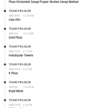
Plaza Görünümlü Sanayi Projesi: Modern Sanayi Merkezi
TİCARİ PROJELER
KAS 29TH
12:23 PM
Usta Ofis
TİCARİ PROJELER
KAS 6TH
10:12 AM
Gold Plaza
TİCARİ PROJELER
MAY 31ST
3:10 PM
Hukukçular Towers
TİCARİ PROJELER
MAY 25TH
5:51 PM
K Plaza
TİCARİ PROJELER
NIS 8TH
12:34 PM
Royal Marin
TİCARİ PROJELER
MAR 16TH
3:30 PM