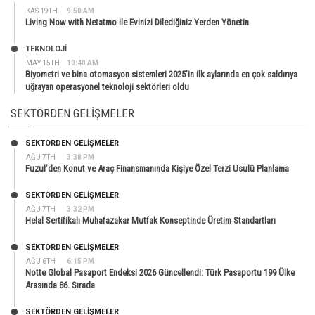
KAS 19TH
9:50 AM
Living Now with Netatmo ile Evinizi Dilediğiniz Yerden Yönetin
TEKNOLOJİ
MAY 15TH
10:40 AM
Biyometri ve bina otomasyon sistemleri 2025’in ilk aylarında en çok saldırıya
uğrayan operasyonel teknoloji sektörleri oldu
SEKTÖRDEN GELIŞMELER
SEKTÖRDEN GELIŞMELER
AĞU 7TH
3:38 PM
Fuzul’den Konut ve Araç Finansmanında Kişiye Özel Terzi Usulü Planlama
SEKTÖRDEN GELIŞMELER
AĞU 7TH
3:32 PM
Helal Sertifikalı Muhafazakar Mutfak Konseptinde Üretim Standartları
SEKTÖRDEN GELIŞMELER
AĞU 6TH
6:15 PM
Notte Global Pasaport Endeksi 2026 Güncellendi: Türk Pasaportu 199 Ülke
Arasında 86. Sırada
SEKTÖRDEN GELIŞMELER