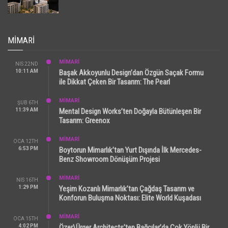
MIMARI
MİMARİ
NIS 22ND
10:11 AM
Başak Akkoyunlu Design’dan Özgün Saçak Formu
ile Dikkat Çeken Bir Tasarım: The Pearl
MİMARİ
ŞUB 6TH
11:39 AM
Mental Design Works’ten Doğayla Bütünleşen Bir
Tasarım: Greenox
MİMARİ
OCA 12TH
6:53 PM
Boytorun Mimarlık’tan Yurt Dışında İlk Mercedes-
Benz Showroom Dönüşüm Projesi
MİMARİ
NIS 16TH
1:29 PM
Yeşim Kozanlı Mimarlık’tan Çağdaş Tasarım ve
Konforun Buluşma Noktası: Elite World Kuşadası
MİMARİ
OCA 15TH
4:02 PM
Özer\Ürger Architects’ten Bağcılar’da Çok Yönlü Bir