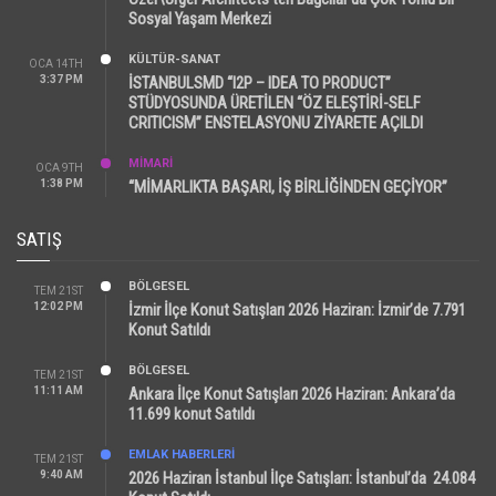
Sosyal Yaşam Merkezi
KÜLTÜR-SANAT
OCA 14TH
3:37 PM
İSTANBULSMD “I2P – IDEA TO PRODUCT”
STÜDYOSUNDA ÜRETİLEN “ÖZ ELEŞTİRİ-SELF
CRITICISM” ENSTELASYONU ZİYARETE AÇILDI
MİMARİ
OCA 9TH
1:38 PM
“MİMARLIKTA BAŞARI, İŞ BİRLİĞİNDEN GEÇİYOR”
SATIŞ
BÖLGESEL
TEM 21ST
12:02 PM
İzmir İlçe Konut Satışları 2026 Haziran: İzmir’de 7.791
Konut Satıldı
BÖLGESEL
TEM 21ST
11:11 AM
Ankara İlçe Konut Satışları 2026 Haziran: Ankara’da
11.699 konut Satıldı
EMLAK HABERLERI
TEM 21ST
9:40 AM
2026 Haziran İstanbul İlçe Satışları: İstanbul’da 24.084