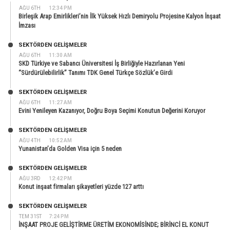
AĞU 6TH
12:34 PM
Birleşik Arap Emirlikleri’nin İlk Yüksek Hızlı Demiryolu Projesine Kalyon İnşaat
İmzası
SEKTÖRDEN GELIŞMELER
AĞU 6TH
11:30 AM
SKD Türkiye ve Sabancı Üniversitesi İş Birliğiyle Hazırlanan Yeni
“Sürdürülebilirlik” Tanımı TDK Genel Türkçe Sözlük’e Girdi
SEKTÖRDEN GELIŞMELER
AĞU 6TH
11:27 AM
Evini Yenileyen Kazanıyor, Doğru Boya Seçimi Konutun Değerini Koruyor
SEKTÖRDEN GELIŞMELER
AĞU 4TH
10:52 AM
Yunanistan’da Golden Visa için 5 neden
SEKTÖRDEN GELIŞMELER
AĞU 3RD
12:42 PM
Konut inşaat firmaları şikayetleri yüzde 127 arttı
SEKTÖRDEN GELIŞMELER
TEM 31ST
7:24 PM
İNŞAAT PROJE GELİŞTİRME ÜRETİM EKONOMİSİNDE; BİRİNCİ EL KONUT