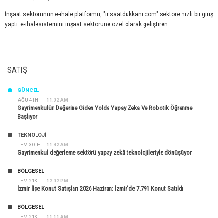
İnşaat sektörünün e-ihale platformu, "insaatdukkani.com" sektöre hızlı bir giriş
yaptı. e-ihalesistemini inşaat sektörüne özel olarak geliştiren...
SATIŞ
GÜNCEL
AĞU 4TH
11:02 AM
Gayrimenkulün Değerine Giden Yolda Yapay Zeka Ve Robotik Öğrenme
Başlıyor
TEKNOLOJİ
TEM 30TH
11:42 AM
Gayrimenkul değerleme sektörü yapay zekâ teknolojileriyle dönüşüyor
BÖLGESEL
TEM 21ST
12:02 PM
İzmir İlçe Konut Satışları 2026 Haziran: İzmir’de 7.791 Konut Satıldı
BÖLGESEL
TEM 21ST
11:11 AM