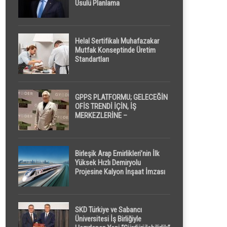
Usulü Planlama
Helal Sertifikalı Muhafazakar
Mutfak Konseptinde Üretim
Standartları
GPPS PLATFORMU; GELECEĞİN
OFİS TRENDİ İÇİN, İŞ
MERKEZLERİNE –
GELİŞTİRİCİLERE ” POD /
KAPSÜL ” UYKU KABİNİ
ÖNERİYOR
Birleşik Arap Emirlikleri’nin İlk
Yüksek Hızlı Demiryolu
Projesine Kalyon İnşaat İmzası
SKD Türkiye ve Sabancı
Üniversitesi İş Birliğiyle