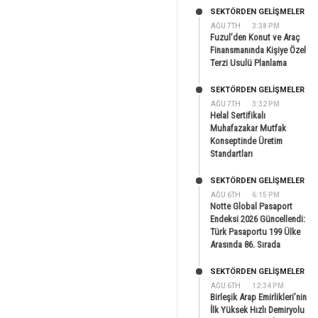
SEKTÖRDEN GELIŞMELER
AĞU 7TH
3:38 PM
Fuzul’den Konut ve Araç
Finansmanında Kişiye Özel
Terzi Usulü Planlama
SEKTÖRDEN GELIŞMELER
AĞU 7TH
3:32 PM
Helal Sertifikalı
Muhafazakar Mutfak
Konseptinde Üretim
Standartları
SEKTÖRDEN GELIŞMELER
AĞU 6TH
6:15 PM
Notte Global Pasaport
Endeksi 2026 Güncellendi:
Türk Pasaportu 199 Ülke
Arasında 86. Sırada
SEKTÖRDEN GELIŞMELER
AĞU 6TH
12:34 PM
Birleşik Arap Emirlikleri’nin
İlk Yüksek Hızlı Demiryolu