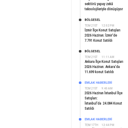
sektörü yapay zekâ
teknolojileriyle dönüşüyor
BÖLGESEL
TEM 21ST
12:02 PM
İzmir İlçe Konut Satışları
2026 Haziran: İzmir’de
7.791 Konut Satıldı
BÖLGESEL
TEM 21ST
11:11 AM
Ankara İlçe Konut Satışları
2026 Haziran: Ankara’da
11.699 konut Satıldı
EMLAK HABERLERI
TEM 21ST
9:40 AM
2026 Haziran İstanbul İlçe
Satışları:
İstanbul’da 24.084 Konut
Satıldı
EMLAK HABERLERI
TEM 17TH
12:44 PM