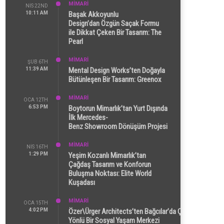
MİMARİ
NIS 22ND
10:11 AM
Başak Akkoyunlu
Design’dan Özgün Saçak Formu
ile Dikkat Çeken Bir Tasarım: The
Pearl
MİMARİ
ŞUB 6TH
11:39 AM
Mental Design Works’ten Doğayla
Bütünleşen Bir Tasarım: Greenox
MİMARİ
OCA 12TH
6:53 PM
Boytorun Mimarlık’tan Yurt Dışında
İlk Mercedes-
Benz Showroom Dönüşüm Projesi
MİMARİ
NIS 16TH
1:29 PM
Yeşim Kozanlı Mimarlık’tan
Çağdaş Tasarım ve Konforun
Buluşma Noktası: Elite World
Kuşadası
MİMARİ
OCA 15TH
4:02 PM
Özer\Ürger Architects’ten Bağcılar’da Çok
Yönlü Bir Sosyal Yaşam Merkezi