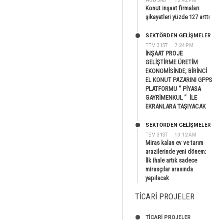
AĞU 3RD
12:42 PM
Konut inşaat firmaları
şikayetleri yüzde 127 arttı
SEKTÖRDEN GELIŞMELER
TEM 31ST
7:24 PM
İNŞAAT PROJE
GELİŞTİRME ÜRETİM
EKONOMİSİNDE; BİRİNCİ
EL KONUT PAZARINI GPPS
PLATFORMU ” PİYASA
GAYRİMENKUL ” İLE
EKRANLARA TAŞIYACAK
SEKTÖRDEN GELIŞMELER
TEM 31ST
10:12 AM
Miras kalan ev ve tarım
arazilerinde yeni dönem:
İlk ihale artık sadece
mirasçılar arasında
yapılacak
TICARI PROJELER
TİCARİ PROJELER