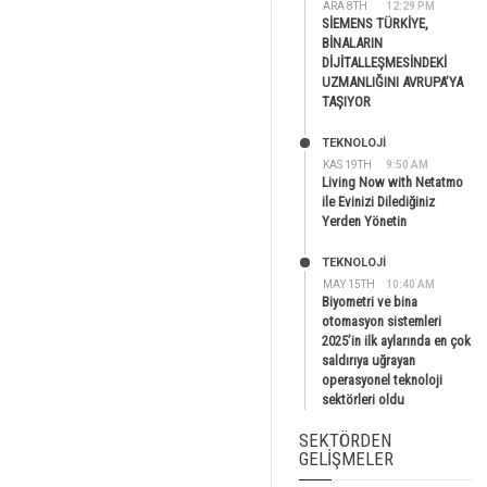
ARA 8TH
12:29 PM
SİEMENS TÜRKİYE,
BİNALARIN
DİJİTALLEŞMESİNDEKİ
UZMANLIĞINI AVRUPA’YA
TAŞIYOR
TEKNOLOJİ
KAS 19TH
9:50 AM
Living Now with Netatmo
ile Evinizi Dilediğiniz
Yerden Yönetin
TEKNOLOJİ
MAY 15TH
10:40 AM
Biyometri ve bina
otomasyon sistemleri
2025’in ilk aylarında en çok
saldırıya uğrayan
operasyonel teknoloji
sektörleri oldu
SEKTÖRDEN
GELIŞMELER