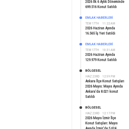
2026 İlk 6 Aylık Döneminde
699.516 Konut Satıldı
EMLAK HABERLERI
TEM 17TH
11:22 AM
2026 Haziran Ayında
16.565 İş Yeri Satıldı
EMLAK HABERLERI
TEM 17TH
10:31 AM
2026 Haziran Ayında
129.979 Konut Satıldı
BÖLGESEL
HAZ 23RD
12:59 PM
Ankara İlçe Konut Satışları
2026 Mayıs: Mayıs Ayında
Ankara’da 8.021 konut
Satıldı
BÖLGESEL
HAZ 23RD
12:17 PM
2026 Mayıs İzmir İlçe
Konut Satışları: Mayıs
Ayında İzmir’de 5.624