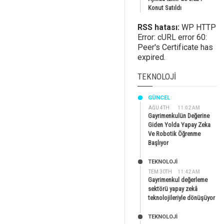
Konut Satıldı
RSS hatası:
WP HTTP
Error: cURL error 60:
Peer's Certificate has
expired.
TEKNOLOJI
GÜNCEL
AĞU 4TH
11:02 AM
Gayrimenkulün Değerine
Giden Yolda Yapay Zeka
Ve Robotik Öğrenme
Başlıyor
TEKNOLOJİ
TEM 30TH
11:42 AM
Gayrimenkul değerleme
sektörü yapay zekâ
teknolojileriyle dönüşüyor
TEKNOLOJİ