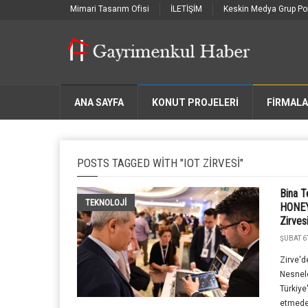
Mimari Tasarım Ofisi
İLETİŞİM
Keskin Medya Grup Por
ANA SAYFA
KONUT PROJELERİ
FIRMAL
POSTS TAGGED WITH "IOT ZIRVESI"
Bina T
TEKNOLOJİ
HONEY
Zirves
ŞUBAT 6T
Zirve'de
Nesnele
Türkiye'
etmedek