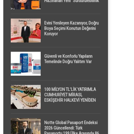
Hazırlanan Yeni “Sürdürülebilirlik”
Tanımı TDK Genel Türkçe
Sözlük’e Girdi
Evini Yenileyen Kazanıyor, Doğru
Boya Seçimi Konutun Değerini
Koruyor
Güvenli ve Konforlu Yapıların
Temelinde Doğru Yalıtım Var
100 MİLYON TL’LİK YATIRIMLA
CUMHURİYET MİRASI,
ESKİŞEHİR HALKEVİ YENİDEN
HAYAT BULUYOR
Notte Global Pasaport Endeksi
2026 Güncellendi: Türk
Pasaportu 199 Ülke Arasında 86.