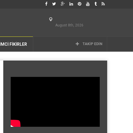
August 8th, 2026
İMCİ FİKİRLER
TAKIP EDIN