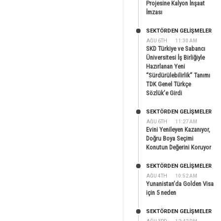
Projesine Kalyon İnşaat
İmzası
SEKTÖRDEN GELIŞMELER
AĞU 6TH
11:30 AM
SKD Türkiye ve Sabancı
Üniversitesi İş Birliğiyle
Hazırlanan Yeni
“Sürdürülebilirlik” Tanımı
TDK Genel Türkçe
Sözlük’e Girdi
SEKTÖRDEN GELIŞMELER
AĞU 6TH
11:27 AM
Evini Yenileyen Kazanıyor,
Doğru Boya Seçimi
Konutun Değerini Koruyor
SEKTÖRDEN GELIŞMELER
AĞU 4TH
10:52 AM
Yunanistan’da Golden Visa
için 5 neden
SEKTÖRDEN GELIŞMELER