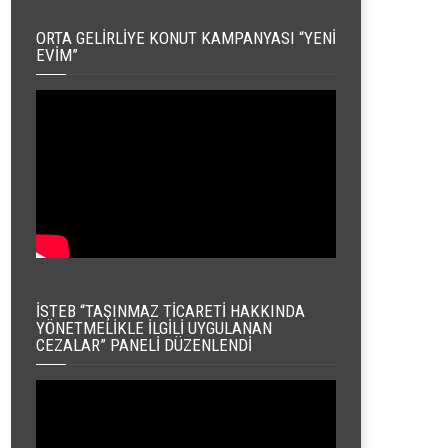
ORTA GELIRLIYE KONUT KAMPANYASI “YENI
EVIM”
İSTEB “TAŞINMAZ TICARETI HAKKINDA
YÖNETMELIKLE İLGILI UYGULANAN
CEZALAR” PANELI DÜZENLENDI