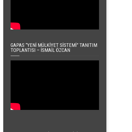
GAPAS “YENI MÜLKIYET SISTEMI” TANITIM
TOPLANTISI – İSMAIL ÖZCAN