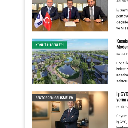
AĞUSTOS
İş Gayr
portföy
geçiril
ve Mise
Kasaba
KONUT HABERLERI
Modern
KASIM 11
Doğa il
birleşt
Kasaba 
sektörü
İş GYO
SEKTÖRDEN GELIŞMELER
yerini 
EYLÜL 23
Gayrime
İş GYO,