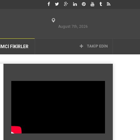
August 7th, 2026
İMCİ FİKİRLER
TAKIP EDIN