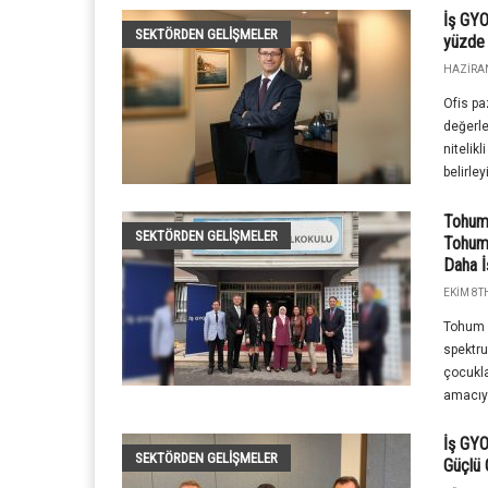
İş GYO
SEKTÖRDEN GELIŞMELER
yüzde 
HAZIRAN
Ofis pa
değerle
nitelikl
belirley
Tohum 
SEKTÖRDEN GELIŞMELER
Tohum”
Daha İ
EKIM 8TH
Tohum O
spektru
çocukla
amacıyl
İş GYO
SEKTÖRDEN GELIŞMELER
Güçlü 