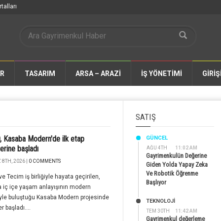
talları
AR
TASARIM
ARSA – ARAZİ
İŞ YÖNETİMİ
GİRİŞ
SATIŞ
, Kasaba Modern'de ilk etap
GÜNCEL
lerine başladı
AĞU 4TH
11:02 AM
Gayrimenkulün Değerine
8TH, 2026 |
0 COMMENTS
Giden Yolda Yapay Zeka
Ve Robotik Öğrenme
ve Tecim iş birliğiyle hayata geçirilen,
Başlıyor
 iç içe yaşam anlayışının modern
yle buluştuğu Kasaba Modern projesinde
TEKNOLOJİ
r başladı....
TEM 30TH
11:42 AM
Gayrimenkul değerleme