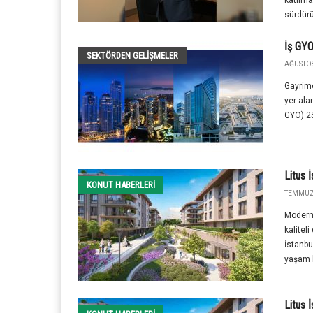
katılma
sürdürül
İş GYO 
SEKTÖRDEN GELIŞMELER
AĞUSTOS
Gayrime
yer ala
GYO) 25
Litus 
KONUT HABERLERI
TEMMUZ 
Modern 
kaliteli
İstanbu
yaşam b
Litus 