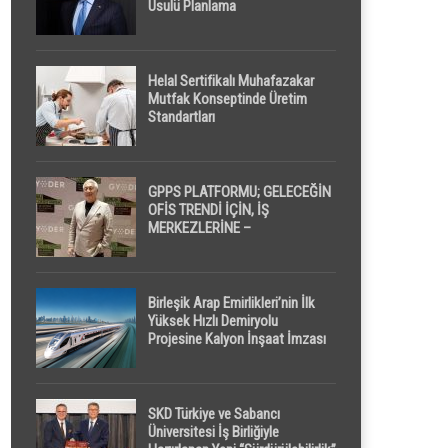
Usulü Planlama
Helal Sertifikalı Muhafazakar
Mutfak Konseptinde Üretim
Standartları
GPPS PLATFORMU; GELECEĞİN
OFİS TRENDİ İÇİN, İŞ
MERKEZLERİNE –
GELİŞTİRİCİLERE ” POD /
KAPSÜL ” UYKU KABİNİ
ÖNERİYOR
Birleşik Arap Emirlikleri’nin İlk
Yüksek Hızlı Demiryolu
Projesine Kalyon İnşaat İmzası
SKD Türkiye ve Sabancı
Üniversitesi İş Birliğiyle