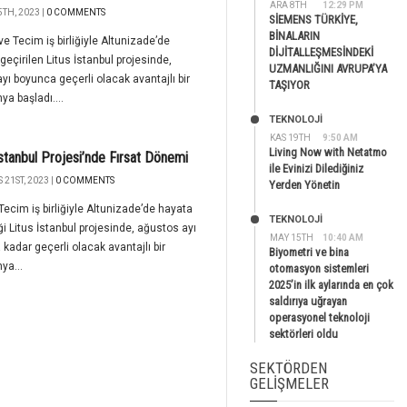
ARA 8TH
12:29 PM
TH, 2023 |
0 COMMENTS
SİEMENS TÜRKİYE,
BİNALARIN
ve Tecim iş birliğiyle Altunizade’de
DİJİTALLEŞMESİNDEKİ
geçirilen Litus İstanbul projesinde,
UZMANLIĞINI AVRUPA’YA
yı boyunca geçerli olacak avantajlı bir
TAŞIYOR
a başladı....
TEKNOLOJİ
KAS 19TH
9:50 AM
Living Now with Netatmo
İstanbul Projesi’nde Fırsat Dönemi
ile Evinizi Dilediğiniz
21ST, 2023 |
0 COMMENTS
Yerden Yönetin
Tecim iş birliğiyle Altunizade’de hayata
TEKNOLOJİ
ği Litus İstanbul projesinde, ağustos ayı
MAY 15TH
10:40 AM
kadar geçerli olacak avantajlı bir
Biyometri ve bina
ya...
otomasyon sistemleri
2025’in ilk aylarında en çok
saldırıya uğrayan
operasyonel teknoloji
sektörleri oldu
SEKTÖRDEN
GELIŞMELER