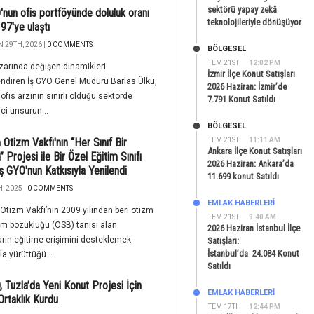
sektörü yapay zekâ
'nun ofis portföyünde doluluk oranı
teknolojileriyle dönüşüyor
97'ye ulaştı
 29TH, 2026 |
0 COMMENTS
BÖLGESEL
TEM 21ST
12:02 PM
zarında değişen dinamikleri
İzmir İlçe Konut Satışları
ndiren İş GYO Genel Müdürü Barlas Ülkü,
2026 Haziran: İzmir’de
i ofis arzının sınırlı olduğu sektörde
7.791 Konut Satıldı
ici unsurun...
BÖLGESEL
Otizm Vakfı'nın “Her Sınıf Bir
TEM 21ST
11:11 AM
Ankara İlçe Konut Satışları
 Projesi ile Bir Özel Eğitim Sınıfı
2026 Haziran: Ankara’da
ş GYO'nun Katkısıyla Yenilendi
11.699 konut Satıldı
, 2025 |
0 COMMENTS
EMLAK HABERLERI
tizm Vakfı’nın 2009 yılından beri otizm
TEM 21ST
9:40 AM
m bozukluğu (OSB) tanısı alan
2026 Haziran İstanbul İlçe
rın eğitime erişimini desteklemek
Satışları:
İstanbul’da 24.084 Konut
a yürüttüğü...
Satıldı
, Tuzla’da Yeni Konut Projesi İçin
EMLAK HABERLERI
Ortaklık Kurdu
TEM 17TH
12:44 PM