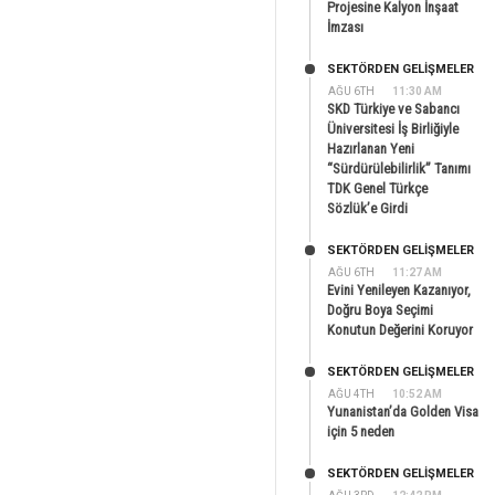
Projesine Kalyon İnşaat
İmzası
SEKTÖRDEN GELIŞMELER
AĞU 6TH
11:30 AM
SKD Türkiye ve Sabancı
Üniversitesi İş Birliğiyle
Hazırlanan Yeni
“Sürdürülebilirlik” Tanımı
TDK Genel Türkçe
Sözlük’e Girdi
SEKTÖRDEN GELIŞMELER
AĞU 6TH
11:27 AM
Evini Yenileyen Kazanıyor,
Doğru Boya Seçimi
Konutun Değerini Koruyor
SEKTÖRDEN GELIŞMELER
AĞU 4TH
10:52 AM
Yunanistan’da Golden Visa
için 5 neden
SEKTÖRDEN GELIŞMELER