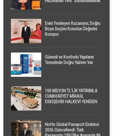
Hazırlanan Yeni “Sürdürülebilirlik”
Tanımı TDK Genel Türkçe
Sözlük’e Girdi
Evini Yenileyen Kazanıyor, Doğru
Boya Seçimi Konutun Değerini
Koruyor
Güvenli ve Konforlu Yapıların
Temelinde Doğru Yalıtım Var
100 MİLYON TL’LİK YATIRIMLA
CUMHURİYET MİRASI,
ESKİŞEHİR HALKEVİ YENİDEN
HAYAT BULUYOR
Notte Global Pasaport Endeksi
2026 Güncellendi: Türk
Pasaportu 199 Ülke Arasında 86.