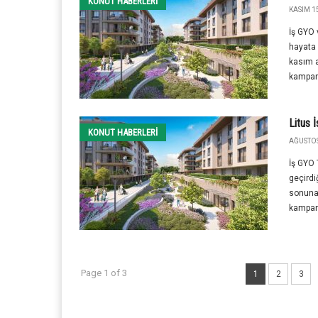
KONUT HABERLERI
KASIM 15
İş GYO 
hayata 
kasım a
kampany
Litus 
KONUT HABERLERI
AĞUSTOS 
İş GYO 
geçirdi
sonuna 
kampan
Page 1 of 3
1
2
3