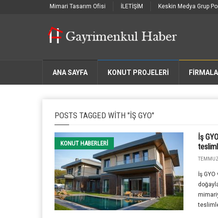
Mimari Tasarım Ofisi
İLETİŞİM
Keskin Medya Grup Por
ANA SAYFA
KONUT PROJELERİ
FIRMAL
POSTS TAGGED WITH "İŞ GYO"
İş GYO
KONUT HABERLERI
teslim
TEMMUZ 
İş GYO 
doğayla
mimari
teslimle