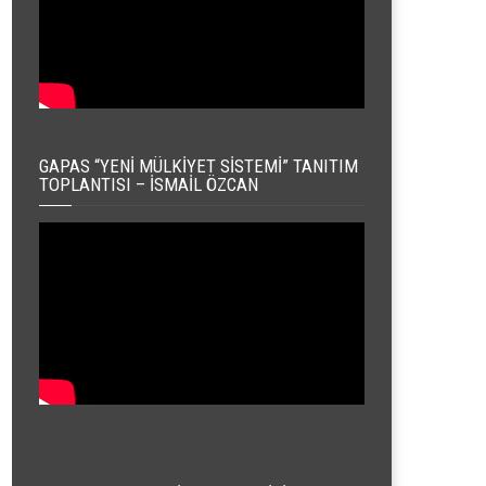
GAPAS “YENI MÜLKIYET SISTEMI” TANITIM
TOPLANTISI – İSMAIL ÖZCAN