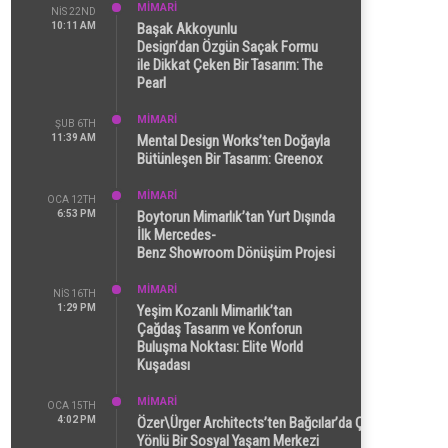
MİMARİ
NIS 22ND
10:11 AM
Başak Akkoyunlu
Design’dan Özgün Saçak Formu
ile Dikkat Çeken Bir Tasarım: The
Pearl
MİMARİ
ŞUB 6TH
11:39 AM
Mental Design Works’ten Doğayla
Bütünleşen Bir Tasarım: Greenox
MİMARİ
OCA 12TH
6:53 PM
Boytorun Mimarlık’tan Yurt Dışında
İlk Mercedes-
Benz Showroom Dönüşüm Projesi
MİMARİ
NIS 16TH
1:29 PM
Yeşim Kozanlı Mimarlık’tan
Çağdaş Tasarım ve Konforun
Buluşma Noktası: Elite World
Kuşadası
MİMARİ
OCA 15TH
4:02 PM
Özer\Ürger Architects’ten Bağcılar’da Çok
Yönlü Bir Sosyal Yaşam Merkezi