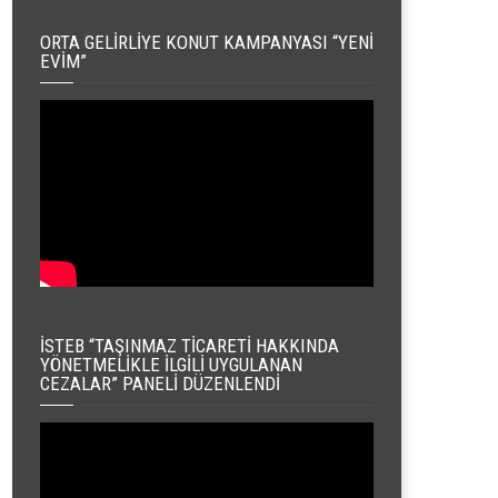
ORTA GELIRLIYE KONUT KAMPANYASI “YENI
EVIM”
İSTEB “TAŞINMAZ TICARETI HAKKINDA
YÖNETMELIKLE İLGILI UYGULANAN
CEZALAR” PANELI DÜZENLENDI