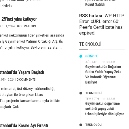
ya hak kazandı. Şirketlerin
Konut Satıldı
ebilirlik...
RSS hatası:
WP HTTP
25’inci yılını kutluyor
Error: cURL error 60:
Peer's Certificate has
 6TH, 2024 |
0 COMMENTS
expired.
nkul sektörünün lider şirketleri arasında
n İş Gayrimenkul Yatırım Ortaklığı A.Ş. (İş
TEKNOLOJI
’inci yılını kutluyor. Sektöre imza atan...
GÜNCEL
AĞU 4TH
11:02 AM
Gayrimenkulün Değerine
İstanbul’da Yaşam Başladı
Giden Yolda Yapay Zeka
Ve Robotik Öğrenme
9TH, 2024 |
0 COMMENTS
Başlıyor
mimarisi, üst düzey mühendisliği,
TEKNOLOJİ
 detayları ile öne çıkan Litus
TEM 30TH
11:42 AM
l’da projenin tamamlanmasıyla birlikte
Gayrimenkul değerleme
aşladı. Çok...
sektörü yapay zekâ
teknolojileriyle dönüşüyor
İstanbul’da Kasım Ayı Fırsatı
TEKNOLOJİ