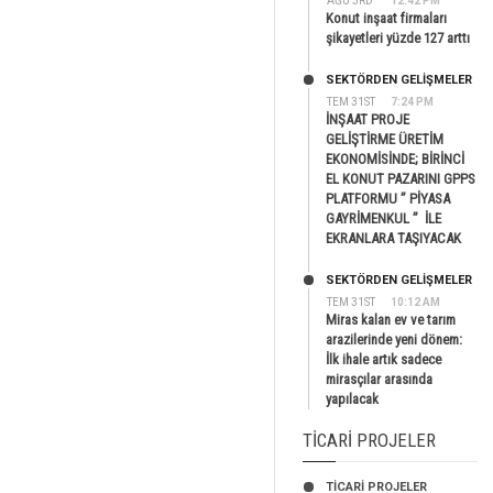
AĞU 3RD
12:42 PM
Konut inşaat firmaları
şikayetleri yüzde 127 arttı
SEKTÖRDEN GELIŞMELER
TEM 31ST
7:24 PM
İNŞAAT PROJE
GELİŞTİRME ÜRETİM
EKONOMİSİNDE; BİRİNCİ
EL KONUT PAZARINI GPPS
PLATFORMU ” PİYASA
GAYRİMENKUL ” İLE
EKRANLARA TAŞIYACAK
SEKTÖRDEN GELIŞMELER
TEM 31ST
10:12 AM
Miras kalan ev ve tarım
arazilerinde yeni dönem:
İlk ihale artık sadece
mirasçılar arasında
yapılacak
TICARI PROJELER
TİCARİ PROJELER