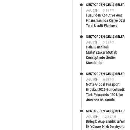
SEKTÖRDEN GELIŞMELER
AĞU 7TH
3:38 PM
Fuzul’den Konut ve Araç
Finansmanında Kişiye Özel
Terzi Usulü Planlama
SEKTÖRDEN GELIŞMELER
AĞU 7TH
3:32 PM
Helal Sertifikalı
Muhafazakar Mutfak
Konseptinde Üretim
Standartları
SEKTÖRDEN GELIŞMELER
AĞU 6TH
6:15 PM
Notte Global Pasaport
Endeksi 2026 Güncellendi:
Türk Pasaportu 199 Ülke
Arasında 86. Sırada
SEKTÖRDEN GELIŞMELER
AĞU 6TH
12:34 PM
Birleşik Arap Emirlikleri’nin
İlk Yüksek Hızlı Demiryolu