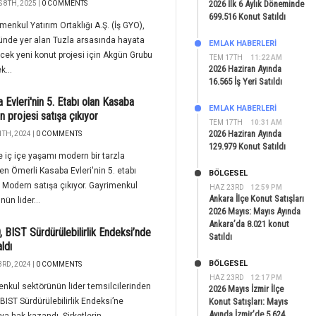
2026 İlk 6 Aylık Döneminde
 8TH, 2025 |
0 COMMENTS
699.516 Konut Satıldı
imenkul Yatırım Ortaklığı A.Ş. (İş GYO),
ünde yer alan Tuzla arsasında hayata
EMLAK HABERLERI
ecek yeni konut projesi için Akgün Grubu
TEM 17TH
11:22 AM
2026 Haziran Ayında
k...
16.565 İş Yeri Satıldı
 Evleri'nin 5. Etabı olan Kasaba
EMLAK HABERLERI
 projesi satışa çıkıyor
TEM 17TH
10:31 AM
2026 Haziran Ayında
TH, 2024 |
0 COMMENTS
129.979 Konut Satıldı
e iç içe yaşamı modern bir tarzla
iren Ömerli Kasaba Evleri'nin 5. etabı
BÖLGESEL
Modern satışa çıkıyor. Gayrimenkul
HAZ 23RD
12:59 PM
Ankara İlçe Konut Satışları
nün lider...
2026 Mayıs: Mayıs Ayında
Ankara’da 8.021 konut
, BIST Sürdürülebilirlik Endeksi’nde
Satıldı
aldı
BÖLGESEL
RD, 2024 |
0 COMMENTS
HAZ 23RD
12:17 PM
nkul sektörünün lider temsilcilerinden
2026 Mayıs İzmir İlçe
 BIST Sürdürülebilirlik Endeksi’ne
Konut Satışları: Mayıs
Ayında İzmir’de 5.624