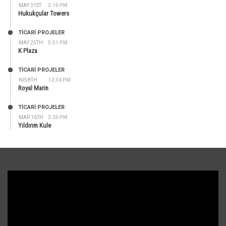
MAY 31ST
3:10 PM
Hukukçular Towers
TİCARİ PROJELER
MAY 25TH
5:51 PM
K Plaza
TİCARİ PROJELER
NIS 8TH
12:34 PM
Royal Marin
TİCARİ PROJELER
MAR 16TH
3:30 PM
Yıldırım Kule