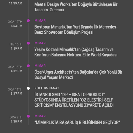
11:39 AM
Mental Design Works’ten Doğayla Bütünleşen Bir
Tasarım: Greenox
MİMARİ
OCA 12TH
6:53 PM
Boytorun Mimarlık’tan Yurt Dışında İlk Mercedes-
Benz Showroom Dönüşüm Projesi
MİMARİ
NIS 16TH
1:29 PM
Yeşim Kozanlı Mimarlık’tan Çağdaş Tasarım ve
Konforun Buluşma Noktası: Elite World Kuşadası
MİMARİ
OCA 15TH
4:02 PM
Özer\Ürger Architects’ten Bağcılar’da Çok Yönlü Bir
Sosyal Yaşam Merkezi
KÜLTÜR-SANAT
OCA 14TH
3:37 PM
İSTANBULSMD “I2P – IDEA TO PRODUCT”
STÜDYOSUNDA ÜRETİLEN “ÖZ ELEŞTİRİ-SELF
CRITICISM” ENSTELASYONU ZİYARETE AÇILDI
MİMARİ
OCA 9TH
1:38 PM
“MİMARLIKTA BAŞARI, İŞ BİRLİĞİNDEN GEÇİYOR”