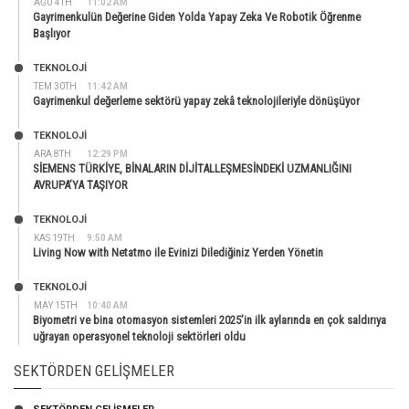
AĞU 4TH
11:02 AM
Gayrimenkulün Değerine Giden Yolda Yapay Zeka Ve Robotik Öğrenme
Başlıyor
TEKNOLOJİ
TEM 30TH
11:42 AM
Gayrimenkul değerleme sektörü yapay zekâ teknolojileriyle dönüşüyor
TEKNOLOJİ
ARA 8TH
12:29 PM
SİEMENS TÜRKİYE, BİNALARIN DİJİTALLEŞMESİNDEKİ UZMANLIĞINI
AVRUPA’YA TAŞIYOR
TEKNOLOJİ
KAS 19TH
9:50 AM
Living Now with Netatmo ile Evinizi Dilediğiniz Yerden Yönetin
TEKNOLOJİ
MAY 15TH
10:40 AM
Biyometri ve bina otomasyon sistemleri 2025’in ilk aylarında en çok saldırıya
uğrayan operasyonel teknoloji sektörleri oldu
SEKTÖRDEN GELIŞMELER