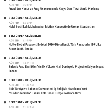
SEKTÖRDEN GELIŞMELER
AĞU 7TH
3:38 PM
Fuzul’den Konut ve Araç Finansmanında Kişiye Özel Terzi Usulü Planlama
SEKTÖRDEN GELIŞMELER
AĞU 7TH
3:32 PM
Helal Sertifikalı Muhafazakar Mutfak Konseptinde Üretim Standartları
SEKTÖRDEN GELIŞMELER
AĞU 6TH
6:15 PM
Notte Global Pasaport Endeksi 2026 Güncellendi: Türk Pasaportu 199 Ülke
Arasında 86. Sırada
SEKTÖRDEN GELIŞMELER
AĞU 6TH
12:34 PM
Birleşik Arap Emirlikleri’nin İlk Yüksek Hızlı Demiryolu Projesine Kalyon İnşaat
İmzası
SEKTÖRDEN GELIŞMELER
AĞU 6TH
11:30 AM
SKD Türkiye ve Sabancı Üniversitesi İş Birliğiyle Hazırlanan Yeni
“Sürdürülebilirlik” Tanımı TDK Genel Türkçe Sözlük’e Girdi
SEKTÖRDEN GELIŞMELER
AĞU 6TH
11:27 AM