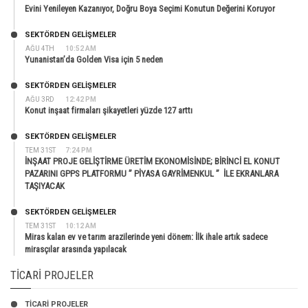
Evini Yenileyen Kazanıyor, Doğru Boya Seçimi Konutun Değerini Koruyor
SEKTÖRDEN GELIŞMELER
AĞU 4TH
10:52 AM
Yunanistan’da Golden Visa için 5 neden
SEKTÖRDEN GELIŞMELER
AĞU 3RD
12:42 PM
Konut inşaat firmaları şikayetleri yüzde 127 arttı
SEKTÖRDEN GELIŞMELER
TEM 31ST
7:24 PM
İNŞAAT PROJE GELİŞTİRME ÜRETİM EKONOMİSİNDE; BİRİNCİ EL KONUT
PAZARINI GPPS PLATFORMU ” PİYASA GAYRİMENKUL ” İLE EKRANLARA
TAŞIYACAK
SEKTÖRDEN GELIŞMELER
TEM 31ST
10:12 AM
Miras kalan ev ve tarım arazilerinde yeni dönem: İlk ihale artık sadece
mirasçılar arasında yapılacak
TICARI PROJELER
TİCARİ PROJELER