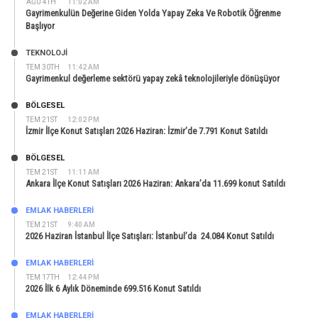
AĞU 4TH
11:02 AM
Gayrimenkulün Değerine Giden Yolda Yapay Zeka Ve Robotik Öğrenme
Başlıyor
TEKNOLOJİ
TEM 30TH
11:42 AM
Gayrimenkul değerleme sektörü yapay zekâ teknolojileriyle dönüşüyor
BÖLGESEL
TEM 21ST
12:02 PM
İzmir İlçe Konut Satışları 2026 Haziran: İzmir’de 7.791 Konut Satıldı
BÖLGESEL
TEM 21ST
11:11 AM
Ankara İlçe Konut Satışları 2026 Haziran: Ankara’da 11.699 konut Satıldı
EMLAK HABERLERI
TEM 21ST
9:40 AM
2026 Haziran İstanbul İlçe Satışları: İstanbul’da 24.084 Konut Satıldı
EMLAK HABERLERI
TEM 17TH
12:44 PM
2026 İlk 6 Aylık Döneminde 699.516 Konut Satıldı
EMLAK HABERLERI