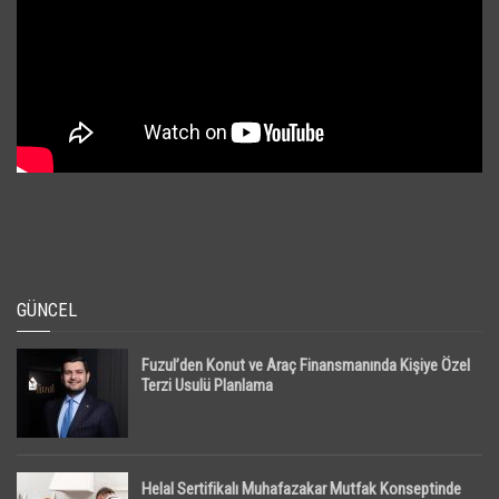
GÜNCEL
Fuzul’den Konut ve Araç Finansmanında Kişiye Özel
Terzi Usulü Planlama
Helal Sertifikalı Muhafazakar Mutfak Konseptinde