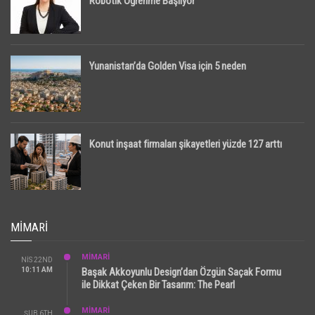
Robotik Öğrenme Başlıyor
Yunanistan’da Golden Visa için 5 neden
Konut inşaat firmaları şikayetleri yüzde 127 arttı
MIMARI
MİMARİ
NIS 22ND
10:11 AM
Başak Akkoyunlu Design’dan Özgün Saçak Formu
ile Dikkat Çeken Bir Tasarım: The Pearl
MİMARİ
ŞUB 6TH