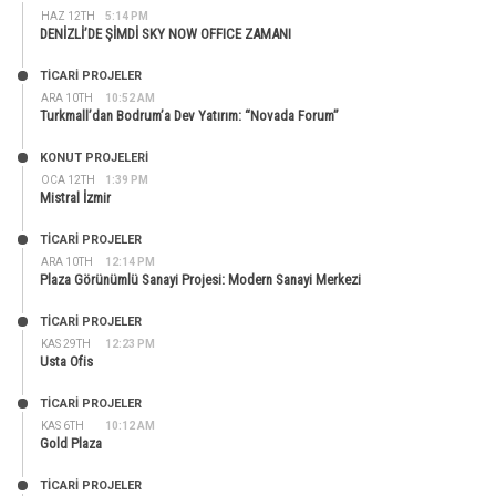
HAZ 12TH
5:14 PM
DENİZLİ’DE ŞİMDİ SKY NOW OFFICE ZAMANI
TİCARİ PROJELER
ARA 10TH
10:52 AM
Turkmall’dan Bodrum’a Dev Yatırım: “Novada Forum”
KONUT PROJELERI
OCA 12TH
1:39 PM
Mistral İzmir
TİCARİ PROJELER
ARA 10TH
12:14 PM
Plaza Görünümlü Sanayi Projesi: Modern Sanayi Merkezi
TİCARİ PROJELER
KAS 29TH
12:23 PM
Usta Ofis
TİCARİ PROJELER
KAS 6TH
10:12 AM
Gold Plaza
TİCARİ PROJELER