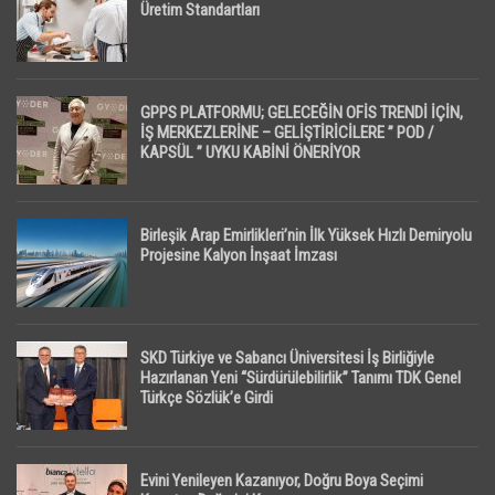
Üretim Standartları
GPPS PLATFORMU; GELECEĞİN OFİS TRENDİ İÇİN,
İŞ MERKEZLERİNE – GELİŞTİRİCİLERE ” POD /
KAPSÜL ” UYKU KABİNİ ÖNERİYOR
Birleşik Arap Emirlikleri’nin İlk Yüksek Hızlı Demiryolu
Projesine Kalyon İnşaat İmzası
SKD Türkiye ve Sabancı Üniversitesi İş Birliğiyle
Hazırlanan Yeni “Sürdürülebilirlik” Tanımı TDK Genel
Türkçe Sözlük’e Girdi
Evini Yenileyen Kazanıyor, Doğru Boya Seçimi