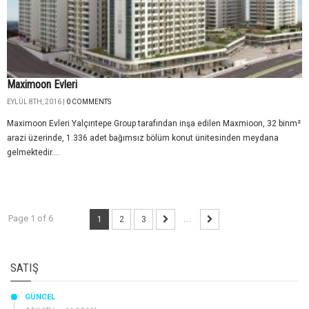
Maximoon Evleri
EYLÜL 8TH, 2016 |
0 COMMENTS
Maximoon Evleri Yalçıntepe Group tarafından inşa edilen Maxmioon, 32 binm²
arazi üzerinde, 1.336 adet bağımsız bölüm konut ünitesinden meydana
gelmektedir....
Page 1 of 6
1
2
3
...
SATIŞ
GÜNCEL