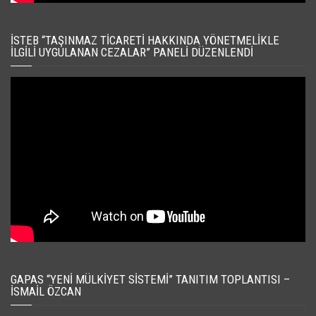
İSTEB “TAŞINMAZ TICARETI HAKKINDA YÖNETMELIKLE
İLGILI UYGULANAN CEZALAR” PANELI DÜZENLENDI
GAPAS “YENI MÜLKIYET SISTEMI” TANITIM TOPLANTISI –
İSMAIL ÖZCAN