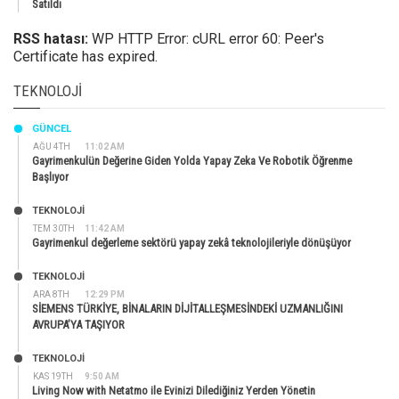
Satıldı
RSS hatası:
WP HTTP Error: cURL error 60: Peer's
Certificate has expired.
TEKNOLOJI
GÜNCEL
AĞU 4TH
11:02 AM
Gayrimenkulün Değerine Giden Yolda Yapay Zeka Ve Robotik Öğrenme
Başlıyor
TEKNOLOJİ
TEM 30TH
11:42 AM
Gayrimenkul değerleme sektörü yapay zekâ teknolojileriyle dönüşüyor
TEKNOLOJİ
ARA 8TH
12:29 PM
SİEMENS TÜRKİYE, BİNALARIN DİJİTALLEŞMESİNDEKİ UZMANLIĞINI
AVRUPA’YA TAŞIYOR
TEKNOLOJİ
KAS 19TH
9:50 AM
Living Now with Netatmo ile Evinizi Dilediğiniz Yerden Yönetin