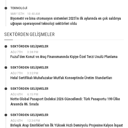
TEKNOLOJİ
MAY 15TH
10:40 AM
Biyometri ve bina otomasyon sistemleri 2025’in ilk aylarında en çok saldırıya
uğrayan operasyonel teknoloji sektörleri oldu
SEKTÖRDEN GELIŞMELER
SEKTÖRDEN GELIŞMELER
AĞU 7TH
3:38 PM
Fuzul’den Konut ve Araç Finansmanında Kişiye Özel Terzi Usulü Planlama
SEKTÖRDEN GELIŞMELER
AĞU 7TH
3:32 PM
Helal Sertifikalı Muhafazakar Mutfak Konseptinde Üretim Standartları
SEKTÖRDEN GELIŞMELER
AĞU 6TH
6:15 PM
Notte Global Pasaport Endeksi 2026 Güncellendi: Türk Pasaportu 199 Ülke
Arasında 86. Sırada
SEKTÖRDEN GELIŞMELER
AĞU 6TH
12:34 PM
Birleşik Arap Emirlikleri’nin İlk Yüksek Hızlı Demiryolu Projesine Kalyon İnşaat