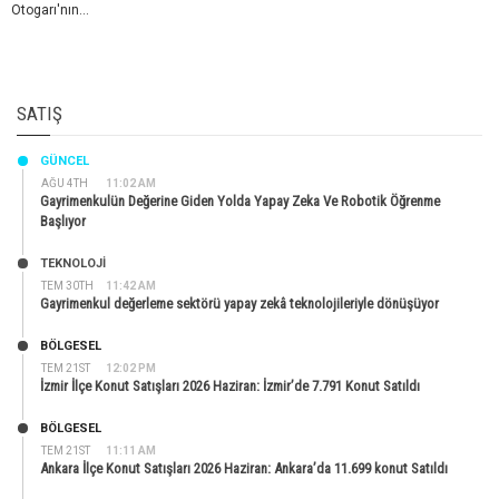
Otogarı'nın...
SATIŞ
GÜNCEL
AĞU 4TH
11:02 AM
Gayrimenkulün Değerine Giden Yolda Yapay Zeka Ve Robotik Öğrenme
Başlıyor
TEKNOLOJİ
TEM 30TH
11:42 AM
Gayrimenkul değerleme sektörü yapay zekâ teknolojileriyle dönüşüyor
BÖLGESEL
TEM 21ST
12:02 PM
İzmir İlçe Konut Satışları 2026 Haziran: İzmir’de 7.791 Konut Satıldı
BÖLGESEL
TEM 21ST
11:11 AM
Ankara İlçe Konut Satışları 2026 Haziran: Ankara’da 11.699 konut Satıldı