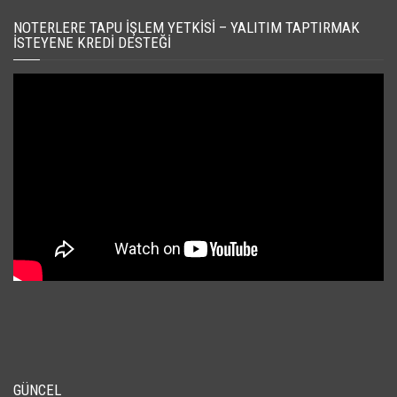
NOTERLERE TAPU İŞLEM YETKISI – YALITIM TAPTIRMAK
İSTEYENE KREDI DESTEĞI
GÜNCEL