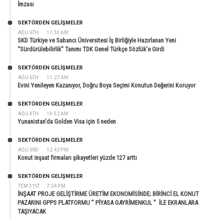
İmzası
SEKTÖRDEN GELIŞMELER
AĞU 6TH
11:30 AM
SKD Türkiye ve Sabancı Üniversitesi İş Birliğiyle Hazırlanan Yeni
“Sürdürülebilirlik” Tanımı TDK Genel Türkçe Sözlük’e Girdi
SEKTÖRDEN GELIŞMELER
AĞU 6TH
11:27 AM
Evini Yenileyen Kazanıyor, Doğru Boya Seçimi Konutun Değerini Koruyor
SEKTÖRDEN GELIŞMELER
AĞU 4TH
10:52 AM
Yunanistan’da Golden Visa için 5 neden
SEKTÖRDEN GELIŞMELER
AĞU 3RD
12:42 PM
Konut inşaat firmaları şikayetleri yüzde 127 arttı
SEKTÖRDEN GELIŞMELER
TEM 31ST
7:24 PM
İNŞAAT PROJE GELİŞTİRME ÜRETİM EKONOMİSİNDE; BİRİNCİ EL KONUT
PAZARINI GPPS PLATFORMU ” PİYASA GAYRİMENKUL ” İLE EKRANLARA
TAŞIYACAK