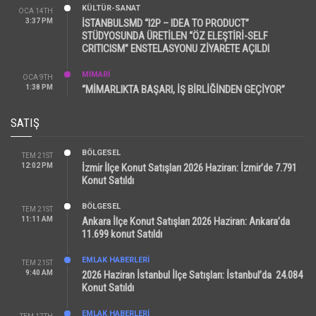
KÜLTÜR-SANAT
OCA 14TH
3:37 PM
İSTANBULSMD “I2P – IDEA TO PRODUCT”
STÜDYOSUNDA ÜRETİLEN “ÖZ ELEŞTİRİ-SELF
CRITICISM” ENSTELASYONU ZİYARETE AÇILDI
MİMARİ
OCA 9TH
1:38 PM
“MİMARLIKTA BAŞARI, İŞ BİRLİĞİNDEN GEÇİYOR”
SATIŞ
BÖLGESEL
TEM 21ST
12:02 PM
İzmir İlçe Konut Satışları 2026 Haziran: İzmir’de 7.791
Konut Satıldı
BÖLGESEL
TEM 21ST
11:11 AM
Ankara İlçe Konut Satışları 2026 Haziran: Ankara’da
11.699 konut Satıldı
EMLAK HABERLERI
TEM 21ST
9:40 AM
2026 Haziran İstanbul İlçe Satışları: İstanbul’da 24.084
Konut Satıldı
EMLAK HABERLERI