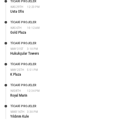
TİCARİ PROJELER
KAS 29TH
12:23 PM
Usta Ofis
TİCARİ PROJELER
KAS 6TH
10:12 AM
Gold Plaza
TİCARİ PROJELER
MAY 31ST
3:10 PM
Hukukçular Towers
TİCARİ PROJELER
MAY 25TH
5:51 PM
K Plaza
TİCARİ PROJELER
NIS 8TH
12:34 PM
Royal Marin
TİCARİ PROJELER
MAR 16TH
3:30 PM
Yıldırım Kule