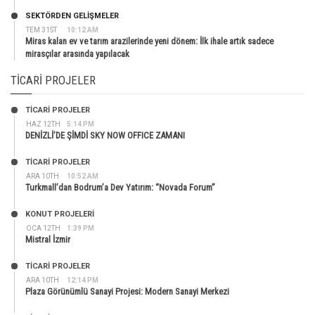
SEKTÖRDEN GELIŞMELER
TEM 31ST
10:12 AM
Miras kalan ev ve tarım arazilerinde yeni dönem: İlk ihale artık sadece
mirasçılar arasında yapılacak
TICARI PROJELER
TİCARİ PROJELER
HAZ 12TH
5:14 PM
DENİZLİ’DE ŞİMDİ SKY NOW OFFICE ZAMANI
TİCARİ PROJELER
ARA 10TH
10:52 AM
Turkmall’dan Bodrum’a Dev Yatırım: “Novada Forum”
KONUT PROJELERI
OCA 12TH
1:39 PM
Mistral İzmir
TİCARİ PROJELER
ARA 10TH
12:14 PM
Plaza Görünümlü Sanayi Projesi: Modern Sanayi Merkezi