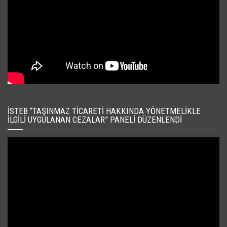
İSTEB “TAŞINMAZ TICARETI HAKKINDA YÖNETMELIKLE
İLGILI UYGULANAN CEZALAR” PANELI DÜZENLENDI