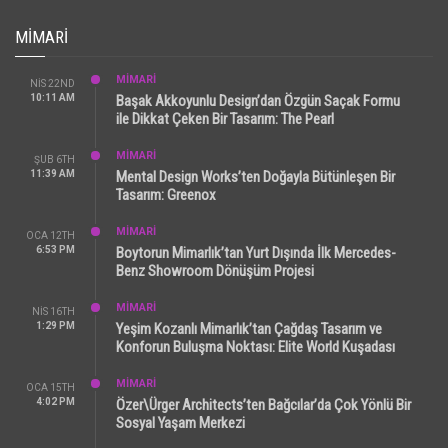
MIMARI
MİMARİ
NIS 22ND
10:11 AM
Başak Akkoyunlu Design’dan Özgün Saçak Formu
ile Dikkat Çeken Bir Tasarım: The Pearl
MİMARİ
ŞUB 6TH
11:39 AM
Mental Design Works’ten Doğayla Bütünleşen Bir
Tasarım: Greenox
MİMARİ
OCA 12TH
6:53 PM
Boytorun Mimarlık’tan Yurt Dışında İlk Mercedes-
Benz Showroom Dönüşüm Projesi
MİMARİ
NIS 16TH
1:29 PM
Yeşim Kozanlı Mimarlık’tan Çağdaş Tasarım ve
Konforun Buluşma Noktası: Elite World Kuşadası
MİMARİ
OCA 15TH
4:02 PM
Özer\Ürger Architects’ten Bağcılar’da Çok Yönlü Bir
Sosyal Yaşam Merkezi