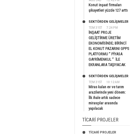
AĞU 3RD
12:42 PM
Konut inşaat firmaları
şikayetleri yüzde 127 arttı
SEKTÖRDEN GELIŞMELER
TEM 31ST
7:24 PM
İNŞAAT PROJE
GELİŞTİRME ÜRETİM
EKONOMİSİNDE; BİRİNCİ
EL KONUT PAZARINI GPPS
PLATFORMU ” PİYASA
GAYRİMENKUL ” İLE
EKRANLARA TAŞIYACAK
SEKTÖRDEN GELIŞMELER
TEM 31ST
10:12 AM
Miras kalan ev ve tarım
arazilerinde yeni dönem:
İlk ihale artık sadece
mirasçılar arasında
yapılacak
TICARI PROJELER
TİCARİ PROJELER