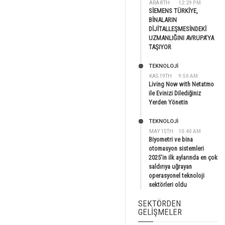
ARA 8TH
12:29 PM
SİEMENS TÜRKİYE,
BİNALARIN
DİJİTALLEŞMESİNDEKİ
UZMANLIĞINI AVRUPA’YA
TAŞIYOR
TEKNOLOJİ
KAS 19TH
9:50 AM
Living Now with Netatmo
ile Evinizi Dilediğiniz
Yerden Yönetin
TEKNOLOJİ
MAY 15TH
10:40 AM
Biyometri ve bina
otomasyon sistemleri
2025’in ilk aylarında en çok
saldırıya uğrayan
operasyonel teknoloji
sektörleri oldu
SEKTÖRDEN
GELIŞMELER