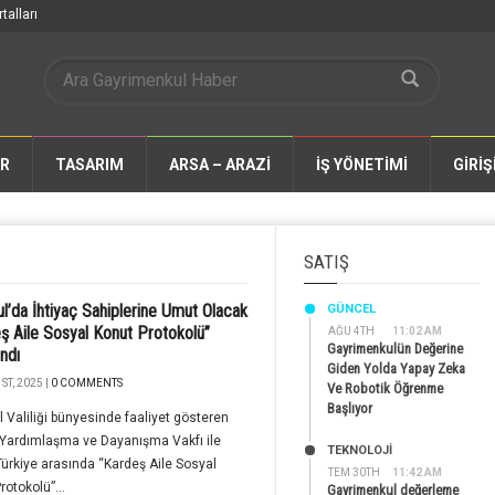
talları
AR
TASARIM
ARSA – ARAZİ
İŞ YÖNETİMİ
GİRİŞ
SATIŞ
ul’da İhtiyaç Sahiplerine Umut Olacak
GÜNCEL
ş Aile Sosyal Konut Protokolü”
AĞU 4TH
11:02 AM
Gayrimenkulün Değerine
ndı
Giden Yolda Yapay Zeka
ST, 2025 |
0 COMMENTS
Ve Robotik Öğrenme
Başlıyor
l Valiliği bünyesinde faaliyet gösteren
 Yardımlaşma ve Dayanışma Vakfı ile
TEKNOLOJİ
rkiye arasında “Kardeş Aile Sosyal
TEM 30TH
11:42 AM
rotokolü”...
Gayrimenkul değerleme