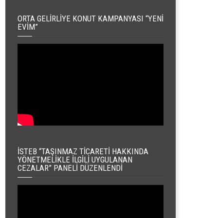
ORTA GELIRLIYE KONUT KAMPANYASI “YENI
EVIM”
İSTEB “TAŞINMAZ TICARETI HAKKINDA
YÖNETMELIKLE İLGILI UYGULANAN
CEZALAR” PANELI DÜZENLENDI