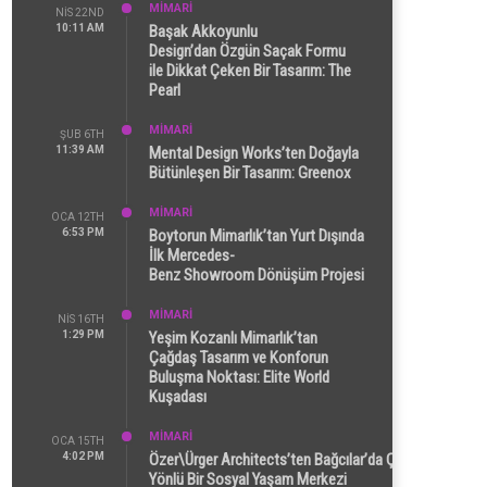
MİMARİ
NIS 22ND
10:11 AM
Başak Akkoyunlu
Design’dan Özgün Saçak Formu
ile Dikkat Çeken Bir Tasarım: The
Pearl
MİMARİ
ŞUB 6TH
11:39 AM
Mental Design Works’ten Doğayla
Bütünleşen Bir Tasarım: Greenox
MİMARİ
OCA 12TH
6:53 PM
Boytorun Mimarlık’tan Yurt Dışında
İlk Mercedes-
Benz Showroom Dönüşüm Projesi
MİMARİ
NIS 16TH
1:29 PM
Yeşim Kozanlı Mimarlık’tan
Çağdaş Tasarım ve Konforun
Buluşma Noktası: Elite World
Kuşadası
MİMARİ
OCA 15TH
4:02 PM
Özer\Ürger Architects’ten Bağcılar’da Çok
Yönlü Bir Sosyal Yaşam Merkezi