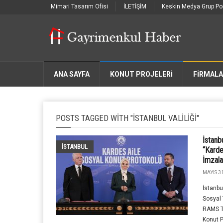
Mimari Tasarım Ofisi
İLETİŞİM
Keskin Medya Grup Por
ANA SAYFA
KONUT PROJELERİ
FIRMAL
POSTS TAGGED WITH "İSTANBUL VALILIĞI"
İstanb
İSTANBUL
“Karde
İmzala
MAYIS 31
İstanbu
Sosyal
RAMS Tü
Konut P