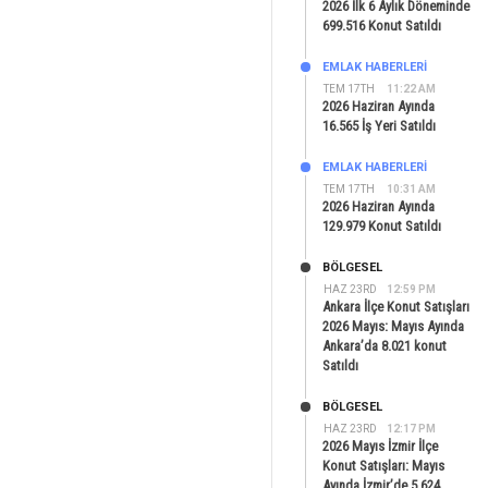
2026 İlk 6 Aylık Döneminde
699.516 Konut Satıldı
EMLAK HABERLERI
TEM 17TH
11:22 AM
2026 Haziran Ayında
16.565 İş Yeri Satıldı
EMLAK HABERLERI
TEM 17TH
10:31 AM
2026 Haziran Ayında
129.979 Konut Satıldı
BÖLGESEL
HAZ 23RD
12:59 PM
Ankara İlçe Konut Satışları
2026 Mayıs: Mayıs Ayında
Ankara’da 8.021 konut
Satıldı
BÖLGESEL
HAZ 23RD
12:17 PM
2026 Mayıs İzmir İlçe
Konut Satışları: Mayıs
Ayında İzmir’de 5.624