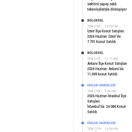
sektörü yapay zekâ
teknolojileriyle dönüşüyor
BÖLGESEL
TEM 21ST
12:02 PM
İzmir İlçe Konut Satışları
2026 Haziran: İzmir’de
7.791 Konut Satıldı
BÖLGESEL
TEM 21ST
11:11 AM
Ankara İlçe Konut Satışları
2026 Haziran: Ankara’da
11.699 konut Satıldı
EMLAK HABERLERI
TEM 21ST
9:40 AM
2026 Haziran İstanbul İlçe
Satışları:
İstanbul’da 24.084 Konut
Satıldı
EMLAK HABERLERI
TEM 17TH
12:44 PM