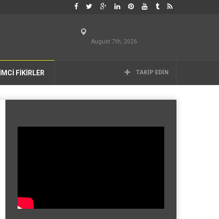
August 7th, 2026
İMCİ FİKİRLER
TAKIP EDIN