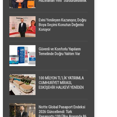
Hazırlanan Yeni “Sürdürülebilirlik”
Tanımı TDK Genel Türkçe
Sözlük’e Girdi
Evini Yenileyen Kazanıyor, Doğru
Boya Seçimi Konutun Değerini
Koruyor
Güvenli ve Konforlu Yapıların
Temelinde Doğru Yalıtım Var
100 MİLYON TL’LİK YATIRIMLA
CUMHURİYET MİRASI,
ESKİŞEHİR HALKEVİ YENİDEN
HAYAT BULUYOR
Notte Global Pasaport Endeksi
2026 Güncellendi: Türk
Pasaportu 199 Ülke Arasında 86.