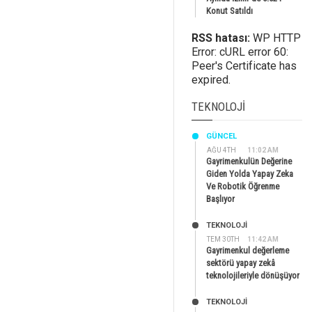
Konut Satıldı
RSS hatası:
WP HTTP
Error: cURL error 60:
Peer's Certificate has
expired.
TEKNOLOJI
GÜNCEL
AĞU 4TH
11:02 AM
Gayrimenkulün Değerine
Giden Yolda Yapay Zeka
Ve Robotik Öğrenme
Başlıyor
TEKNOLOJİ
TEM 30TH
11:42 AM
Gayrimenkul değerleme
sektörü yapay zekâ
teknolojileriyle dönüşüyor
TEKNOLOJİ