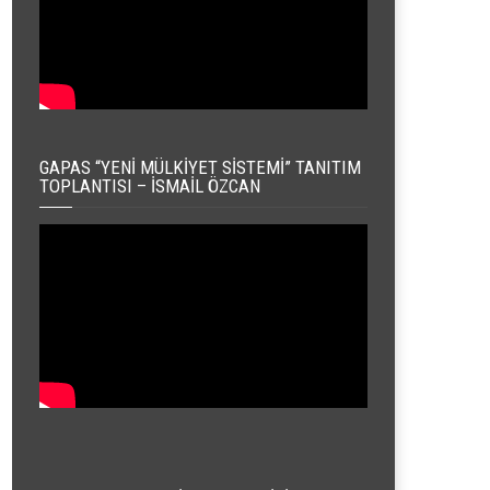
GAPAS “YENI MÜLKIYET SISTEMI” TANITIM
TOPLANTISI – İSMAIL ÖZCAN