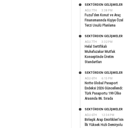
SEKTÖRDEN GELIŞMELER
AĞU 7TH
3:38 PM
Fuzul’den Konut ve Araç
Finansmanında Kişiye Özel
Terzi Usulü Planlama
SEKTÖRDEN GELIŞMELER
AĞU 7TH
3:32 PM
Helal Sertifikalı
Muhafazakar Mutfak
Konseptinde Üretim
Standartları
SEKTÖRDEN GELIŞMELER
AĞU 6TH
6:15 PM
Notte Global Pasaport
Endeksi 2026 Güncellendi:
Türk Pasaportu 199 Ülke
Arasında 86. Sırada
SEKTÖRDEN GELIŞMELER
AĞU 6TH
12:34 PM
Birleşik Arap Emirlikleri’nin
İlk Yüksek Hızlı Demiryolu