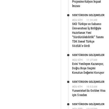
Projesine Kalyon İnşaat
İmzası
SEKTÖRDEN GELIŞMELER
AĞU 6TH
11:30 AM
SKD Türkiye ve Sabancı
Üniversitesi İş Birliğiyle
Hazırlanan Yeni
“Sürdürülebilirlik” Tanımı
TDK Genel Türkçe
Sözlük’e Girdi
SEKTÖRDEN GELIŞMELER
AĞU 6TH
11:27 AM
Evini Yenileyen Kazanıyor,
Doğru Boya Seçimi
Konutun Değerini Koruyor
SEKTÖRDEN GELIŞMELER
AĞU 4TH
10:52 AM
Yunanistan’da Golden Visa
için 5 neden
SEKTÖRDEN GELIŞMELER