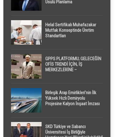
Usulü Planlama
Helal Sertifikalı Muhafazakar
Mutfak Konseptinde Üretim
Standartları
GPPS PLATFORMU; GELECEĞİN
OFİS TRENDİ İÇİN, İŞ
MERKEZLERİNE –
GELİŞTİRİCİLERE ” POD /
KAPSÜL ” UYKU KABİNİ
ÖNERİYOR
Birleşik Arap Emirlikleri’nin İlk
Yüksek Hızlı Demiryolu
Projesine Kalyon İnşaat İmzası
SKD Türkiye ve Sabancı
Üniversitesi İş Birliğiyle