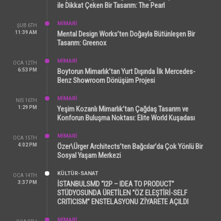
ile Dikkat Çeken Bir Tasarım: The Pearl
MİMARİ
ŞUB 6TH
11:39 AM
Mental Design Works’ten Doğayla Bütünleşen Bir
Tasarım: Greenox
MİMARİ
OCA 12TH
6:53 PM
Boytorun Mimarlık’tan Yurt Dışında İlk Mercedes-
Benz Showroom Dönüşüm Projesi
MİMARİ
NIS 16TH
1:29 PM
Yeşim Kozanlı Mimarlık’tan Çağdaş Tasarım ve
Konforun Buluşma Noktası: Elite World Kuşadası
MİMARİ
OCA 15TH
4:02 PM
Özer\Ürger Architects’ten Bağcılar’da Çok Yönlü Bir
Sosyal Yaşam Merkezi
KÜLTÜR-SANAT
OCA 14TH
3:37 PM
İSTANBULSMD “I2P – IDEA TO PRODUCT”
STÜDYOSUNDA ÜRETİLEN “ÖZ ELEŞTİRİ-SELF
CRITICISM” ENSTELASYONU ZİYARETE AÇILDI
MİMARİ