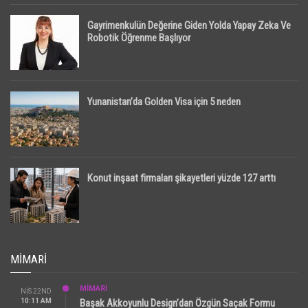
Gayrimenkulün Değerine Giden Yolda Yapay Zeka Ve
Robotik Öğrenme Başlıyor
Yunanistan’da Golden Visa için 5 neden
Konut inşaat firmaları şikayetleri yüzde 127 arttı
MIMARI
MİMARİ
NIS 22ND
10:11 AM
Başak Akkoyunlu Design’dan Özgün Saçak Formu