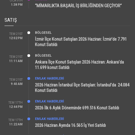
OCA 9TH
1:38 PM
“MİMARLIKTA BAŞARI, İŞ BİRLİĞİNDEN GEÇİYOR”
SATIŞ
BÖLGESEL
TEM 21ST
12:02 PM
İzmir İlçe Konut Satışları 2026 Haziran: İzmir’de 7.791
Konut Satıldı
BÖLGESEL
TEM 21ST
11:11 AM
Ankara İlçe Konut Satışları 2026 Haziran: Ankara’da
11.699 konut Satıldı
EMLAK HABERLERI
TEM 21ST
9:40 AM
2026 Haziran İstanbul İlçe Satışları: İstanbul’da 24.084
Konut Satıldı
EMLAK HABERLERI
TEM 17TH
12:44 PM
2026 İlk 6 Aylık Döneminde 699.516 Konut Satıldı
EMLAK HABERLERI
TEM 17TH
11:22 AM
2026 Haziran Ayında 16.565 İş Yeri Satıldı