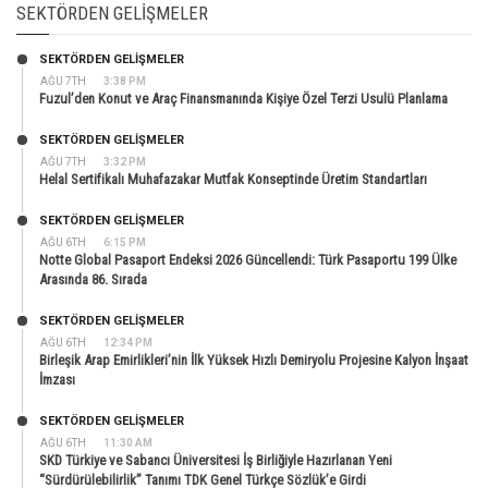
SEKTÖRDEN GELIŞMELER
SEKTÖRDEN GELIŞMELER
AĞU 7TH
3:38 PM
Fuzul’den Konut ve Araç Finansmanında Kişiye Özel Terzi Usulü Planlama
SEKTÖRDEN GELIŞMELER
AĞU 7TH
3:32 PM
Helal Sertifikalı Muhafazakar Mutfak Konseptinde Üretim Standartları
SEKTÖRDEN GELIŞMELER
AĞU 6TH
6:15 PM
Notte Global Pasaport Endeksi 2026 Güncellendi: Türk Pasaportu 199 Ülke
Arasında 86. Sırada
SEKTÖRDEN GELIŞMELER
AĞU 6TH
12:34 PM
Birleşik Arap Emirlikleri’nin İlk Yüksek Hızlı Demiryolu Projesine Kalyon İnşaat
İmzası
SEKTÖRDEN GELIŞMELER
AĞU 6TH
11:30 AM
SKD Türkiye ve Sabancı Üniversitesi İş Birliğiyle Hazırlanan Yeni
“Sürdürülebilirlik” Tanımı TDK Genel Türkçe Sözlük’e Girdi