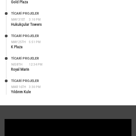
Gold Plaza
TİCARİ PROJELER
MAY 31ST
3:10 PM
Hukukçular Towers
TİCARİ PROJELER
MAY 25TH
5:51 PM
K Plaza
TİCARİ PROJELER
NIS 8TH
12:34 PM
Royal Marin
TİCARİ PROJELER
MAR 16TH
3:30 PM
Yıldırım Kule