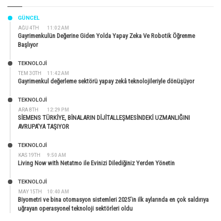
GÜNCEL
AĞU 4TH
11:02 AM
Gayrimenkulün Değerine Giden Yolda Yapay Zeka Ve Robotik Öğrenme
Başlıyor
TEKNOLOJİ
TEM 30TH
11:42 AM
Gayrimenkul değerleme sektörü yapay zekâ teknolojileriyle dönüşüyor
TEKNOLOJİ
ARA 8TH
12:29 PM
SİEMENS TÜRKİYE, BİNALARIN DİJİTALLEŞMESİNDEKİ UZMANLIĞINI
AVRUPA’YA TAŞIYOR
TEKNOLOJİ
KAS 19TH
9:50 AM
Living Now with Netatmo ile Evinizi Dilediğiniz Yerden Yönetin
TEKNOLOJİ
MAY 15TH
10:40 AM
Biyometri ve bina otomasyon sistemleri 2025’in ilk aylarında en çok saldırıya
uğrayan operasyonel teknoloji sektörleri oldu