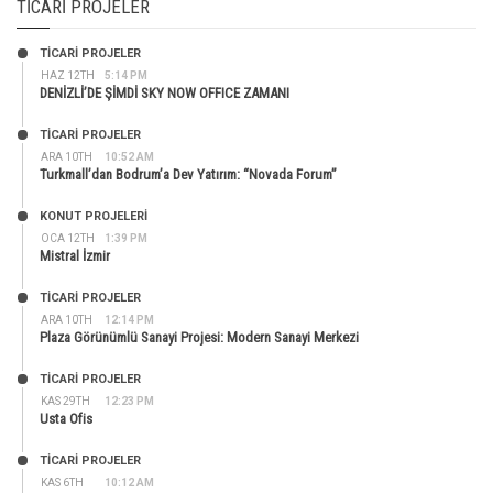
TICARI PROJELER
TİCARİ PROJELER
HAZ 12TH
5:14 PM
DENİZLİ’DE ŞİMDİ SKY NOW OFFICE ZAMANI
TİCARİ PROJELER
ARA 10TH
10:52 AM
Turkmall’dan Bodrum’a Dev Yatırım: “Novada Forum”
KONUT PROJELERI
OCA 12TH
1:39 PM
Mistral İzmir
TİCARİ PROJELER
ARA 10TH
12:14 PM
Plaza Görünümlü Sanayi Projesi: Modern Sanayi Merkezi
TİCARİ PROJELER
KAS 29TH
12:23 PM
Usta Ofis
TİCARİ PROJELER
KAS 6TH
10:12 AM