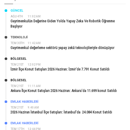
GÜNCEL
AĞU 4TH
11:02 AM
Gayrimenkulün Değerine Giden Yolda Yapay Zeka Ve Robotik Öğrenme
Başlıyor
TEKNOLOJİ
TEM 30TH
11:42 AM
Gayrimenkul değerleme sektörü yapay zekâ teknolojileriyle dönüşüyor
BÖLGESEL
TEM 21ST
12:02 PM
İzmir İlçe Konut Satışları 2026 Haziran: İzmir’de 7.791 Konut Satıldı
BÖLGESEL
TEM 21ST
11:11 AM
Ankara İlçe Konut Satışları 2026 Haziran: Ankara’da 11.699 konut Satıldı
EMLAK HABERLERI
TEM 21ST
9:40 AM
2026 Haziran İstanbul İlçe Satışları: İstanbul’da 24.084 Konut Satıldı
EMLAK HABERLERI
TEM 17TH
12:44 PM