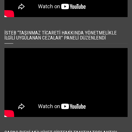
İSTEB “TAŞINMAZ TICARETI HAKKINDA YÖNETMELIKLE
İLGILI UYGULANAN CEZALAR” PANELI DÜZENLENDI