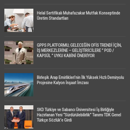
Helal Sertifikalı Muhafazakar Mutfak Konseptinde
Üretim Standartları
GPPS PLATFORMU; GELECEĞİN OFİS TRENDİ İÇİN,
İŞ MERKEZLERİNE – GELİŞTİRİCİLERE ” POD /
KAPSÜL ” UYKU KABİNİ ÖNERİYOR
Birleşik Arap Emirlikleri’nin İlk Yüksek Hızlı Demiryolu
Projesine Kalyon İnşaat İmzası
SKD Türkiye ve Sabancı Üniversitesi İş Birliğiyle
Hazırlanan Yeni “Sürdürülebilirlik” Tanımı TDK Genel
Türkçe Sözlük’e Girdi