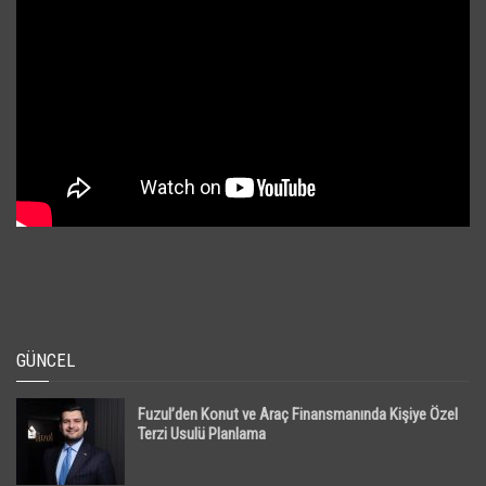
GÜNCEL
Fuzul’den Konut ve Araç Finansmanında Kişiye Özel
Terzi Usulü Planlama