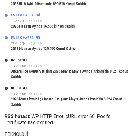
2026 İlk 6 Aylık Döneminde 699.516 Konut Satıldı
EMLAK HABERLERI
TEM 17TH
11:22 AM
2026 Haziran Ayında 16.565 İş Yeri Satıldı
EMLAK HABERLERI
TEM 17TH
10:31 AM
2026 Haziran Ayında 129.979 Konut Satıldı
BÖLGESEL
HAZ 23RD
12:59 PM
Ankara İlçe Konut Satışları 2026 Mayıs: Mayıs Ayında Ankara’da 8.021 konut
Satıldı
BÖLGESEL
HAZ 23RD
12:17 PM
2026 Mayıs İzmir İlçe Konut Satışları: Mayıs Ayında İzmir’de 5.624 Konut
Satıldı
RSS hatası:
WP HTTP Error: cURL error 60: Peer's
Certificate has expired.
TEKNOLOJI