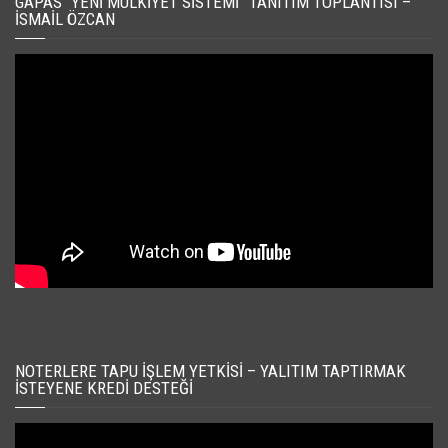
GAPAS “YENI MÜLKIYET SISTEMI” TANITIM TOPLANTISI –
İSMAIL ÖZCAN
NOTERLERE TAPU İŞLEM YETKISI – YALITIM TAPTIRMAK
İSTEYENE KREDI DESTEĞI