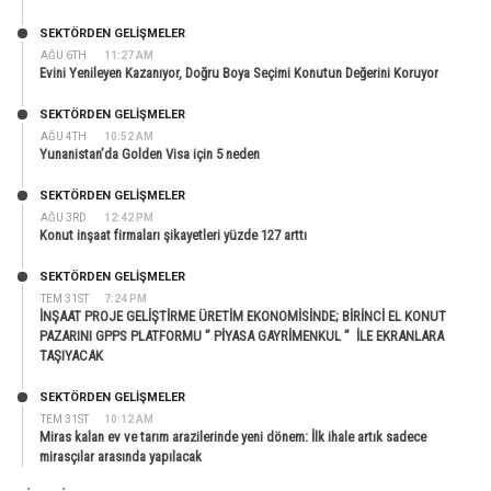
SEKTÖRDEN GELIŞMELER
AĞU 6TH
11:27 AM
Evini Yenileyen Kazanıyor, Doğru Boya Seçimi Konutun Değerini Koruyor
SEKTÖRDEN GELIŞMELER
AĞU 4TH
10:52 AM
Yunanistan’da Golden Visa için 5 neden
SEKTÖRDEN GELIŞMELER
AĞU 3RD
12:42 PM
Konut inşaat firmaları şikayetleri yüzde 127 arttı
SEKTÖRDEN GELIŞMELER
TEM 31ST
7:24 PM
İNŞAAT PROJE GELİŞTİRME ÜRETİM EKONOMİSİNDE; BİRİNCİ EL KONUT
PAZARINI GPPS PLATFORMU ” PİYASA GAYRİMENKUL ” İLE EKRANLARA
TAŞIYACAK
SEKTÖRDEN GELIŞMELER
TEM 31ST
10:12 AM
Miras kalan ev ve tarım arazilerinde yeni dönem: İlk ihale artık sadece
mirasçılar arasında yapılacak