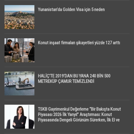
Yunanistan’da Golden Visa için 5 neden
Konut inşaat firmaları şikayetleri yüzde 127 arttı
HALİÇ’TE 2019’DAN BU YANA 240 BİN 500
METREKÜP ÇAMUR TEMİZLENDİ
TSKB Gayrimenkul Değerleme “Bir Bakışta Konut
Piyasası 2026 İlk Yarıyıl” Araştırması: Konut
Piyasasında Dengeli Görünüm Sürerken, İlk El ve
İpotekli Satışlarda Sınırlı Toparlanma Dikkat Çekti