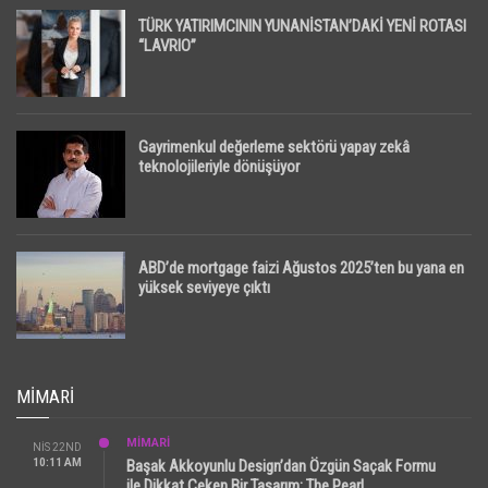
TÜRK YATIRIMCININ YUNANİSTAN’DAKİ YENİ ROTASI
“LAVRIO”
Gayrimenkul değerleme sektörü yapay zekâ
teknolojileriyle dönüşüyor
ABD’de mortgage faizi Ağustos 2025’ten bu yana en
yüksek seviyeye çıktı
MIMARI
MİMARİ
NIS 22ND
10:11 AM
Başak Akkoyunlu Design’dan Özgün Saçak Formu
ile Dikkat Çeken Bir Tasarım: The Pearl