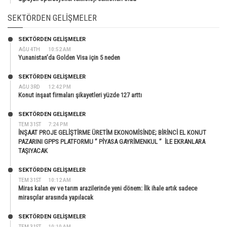
SEKTÖRDEN GELIŞMELER
SEKTÖRDEN GELIŞMELER
AĞU 4TH
10:52 AM
Yunanistan’da Golden Visa için 5 neden
SEKTÖRDEN GELIŞMELER
AĞU 3RD
12:42 PM
Konut inşaat firmaları şikayetleri yüzde 127 arttı
SEKTÖRDEN GELIŞMELER
TEM 31ST
7:24 PM
İNŞAAT PROJE GELİŞTİRME ÜRETİM EKONOMİSİNDE; BİRİNCİ EL KONUT
PAZARINI GPPS PLATFORMU ” PİYASA GAYRİMENKUL ” İLE EKRANLARA
TAŞIYACAK
SEKTÖRDEN GELIŞMELER
TEM 31ST
10:12 AM
Miras kalan ev ve tarım arazilerinde yeni dönem: İlk ihale artık sadece
mirasçılar arasında yapılacak
SEKTÖRDEN GELIŞMELER
TEM 31ST
10:10 AM