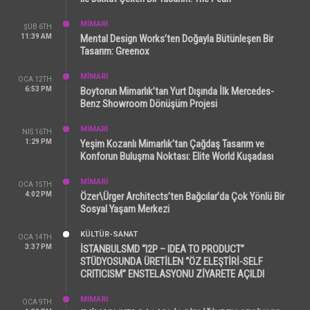
MİMARİ
ŞUB 6TH
11:39 AM
Mental Design Works’ten Doğayla Bütünleşen Bir
Tasarım: Greenox
MİMARİ
OCA 12TH
6:53 PM
Boytorun Mimarlık’tan Yurt Dışında İlk Mercedes-
Benz Showroom Dönüşüm Projesi
MİMARİ
NIS 16TH
1:29 PM
Yeşim Kozanlı Mimarlık’tan Çağdaş Tasarım ve
Konforun Buluşma Noktası: Elite World Kuşadası
MİMARİ
OCA 15TH
4:02 PM
Özer\Ürger Architects’ten Bağcılar’da Çok Yönlü Bir
Sosyal Yaşam Merkezi
KÜLTÜR-SANAT
OCA 14TH
3:37 PM
İSTANBULSMD “I2P – IDEA TO PRODUCT”
STÜDYOSUNDA ÜRETİLEN “ÖZ ELEŞTİRİ-SELF
CRITICISM” ENSTELASYONU ZİYARETE AÇILDI
MİMARİ
OCA 9TH