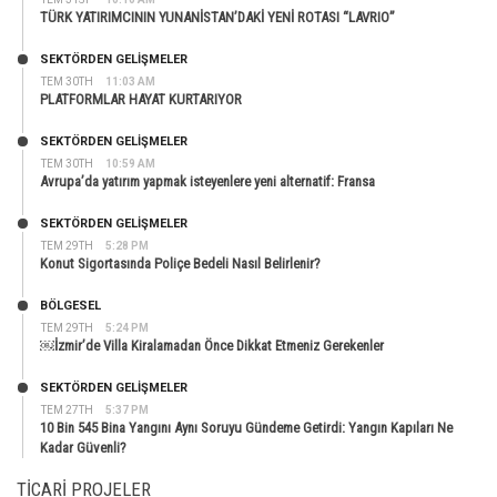
TÜRK YATIRIMCININ YUNANİSTAN’DAKİ YENİ ROTASI “LAVRIO”
SEKTÖRDEN GELIŞMELER
TEM 30TH
11:03 AM
PLATFORMLAR HAYAT KURTARIYOR
SEKTÖRDEN GELIŞMELER
TEM 30TH
10:59 AM
Avrupa’da yatırım yapmak isteyenlere yeni alternatif: Fransa
SEKTÖRDEN GELIŞMELER
TEM 29TH
5:28 PM
Konut Sigortasında Poliçe Bedeli Nasıl Belirlenir?
BÖLGESEL
TEM 29TH
5:24 PM
￼İzmir’de Villa Kiralamadan Önce Dikkat Etmeniz Gerekenler
SEKTÖRDEN GELIŞMELER
TEM 27TH
5:37 PM
10 Bin 545 Bina Yangını Aynı Soruyu Gündeme Getirdi: Yangın Kapıları Ne
Kadar Güvenli?
TICARI PROJELER