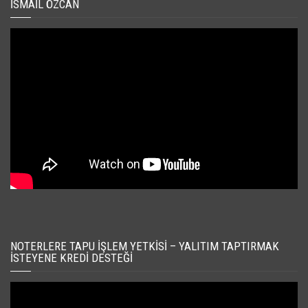
İSMAIL ÖZCAN
NOTERLERE TAPU İŞLEM YETKISI – YALITIM TAPTIRMAK
İSTEYENE KREDI DESTEĞI