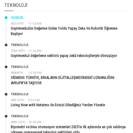
TEKNOLOJI
GÜNCEL
AĞU 4TH
11:02 AM
Gayrimenkulün Değerine Giden Yolda Yapay Zeka Ve Robotik Öğrenme
Başlıyor
TEKNOLOJİ
TEM 30TH
11:42 AM
Gayrimenkul değerleme sektörü yapay zekâ teknolojileriyle dönüşüyor
TEKNOLOJİ
ARA 8TH
12:29 PM
SİEMENS TÜRKİYE, BİNALARIN DİJİTALLEŞMESİNDEKİ UZMANLIĞINI
AVRUPA’YA TAŞIYOR
TEKNOLOJİ
KAS 19TH
9:50 AM
Living Now with Netatmo ile Evinizi Dilediğiniz Yerden Yönetin
TEKNOLOJİ
MAY 15TH
10:40 AM
Biyometri ve bina otomasyon sistemleri 2025’in ilk aylarında en çok saldırıya
uğrayan operasyonel teknoloji sektörleri oldu