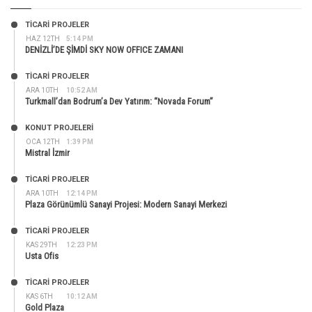
TİCARİ PROJELER
HAZ 12TH
5:14 PM
DENİZLİ’DE ŞİMDİ SKY NOW OFFICE ZAMANI
TİCARİ PROJELER
ARA 10TH
10:52 AM
Turkmall’dan Bodrum’a Dev Yatırım: “Novada Forum”
KONUT PROJELERI
OCA 12TH
1:39 PM
Mistral İzmir
TİCARİ PROJELER
ARA 10TH
12:14 PM
Plaza Görünümlü Sanayi Projesi: Modern Sanayi Merkezi
TİCARİ PROJELER
KAS 29TH
12:23 PM
Usta Ofis
TİCARİ PROJELER
KAS 6TH
10:12 AM
Gold Plaza