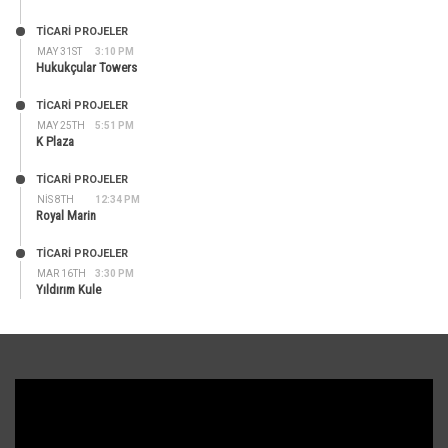
TİCARİ PROJELER
MAY 31ST
3:10 PM
Hukukçular Towers
TİCARİ PROJELER
MAY 25TH
5:51 PM
K Plaza
TİCARİ PROJELER
NIS 8TH
12:34 PM
Royal Marin
TİCARİ PROJELER
MAR 16TH
3:30 PM
Yıldırım Kule