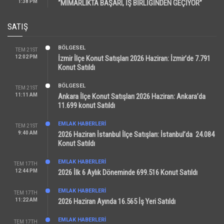
1:38 PM
“MİMARLIKTA BAŞARI, İŞ BİRLİĞİNDEN GEÇİYOR”
SATIŞ
BÖLGESEL
TEM 21ST
12:02 PM
İzmir İlçe Konut Satışları 2026 Haziran: İzmir’de 7.791
Konut Satıldı
BÖLGESEL
TEM 21ST
11:11 AM
Ankara İlçe Konut Satışları 2026 Haziran: Ankara’da
11.699 konut Satıldı
EMLAK HABERLERI
TEM 21ST
9:40 AM
2026 Haziran İstanbul İlçe Satışları: İstanbul’da 24.084
Konut Satıldı
EMLAK HABERLERI
TEM 17TH
12:44 PM
2026 İlk 6 Aylık Döneminde 699.516 Konut Satıldı
EMLAK HABERLERI
TEM 17TH
11:22 AM
2026 Haziran Ayında 16.565 İş Yeri Satıldı
EMLAK HABERLERI
TEM 17TH