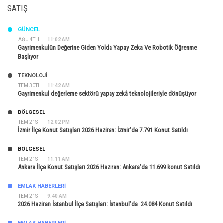
SATIŞ
GÜNCEL
AĞU 4TH
11:02 AM
Gayrimenkulün Değerine Giden Yolda Yapay Zeka Ve Robotik Öğrenme
Başlıyor
TEKNOLOJİ
TEM 30TH
11:42 AM
Gayrimenkul değerleme sektörü yapay zekâ teknolojileriyle dönüşüyor
BÖLGESEL
TEM 21ST
12:02 PM
İzmir İlçe Konut Satışları 2026 Haziran: İzmir’de 7.791 Konut Satıldı
BÖLGESEL
TEM 21ST
11:11 AM
Ankara İlçe Konut Satışları 2026 Haziran: Ankara’da 11.699 konut Satıldı
EMLAK HABERLERI
TEM 21ST
9:40 AM
2026 Haziran İstanbul İlçe Satışları: İstanbul’da 24.084 Konut Satıldı
EMLAK HABERLERI