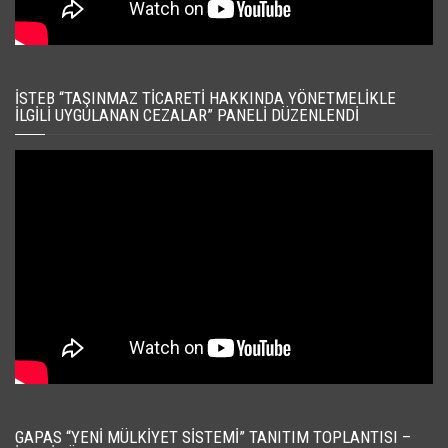
İSTEB “TAŞINMAZ TICARETI HAKKINDA YÖNETMELIKLE
İLGILI UYGULANAN CEZALAR” PANELI DÜZENLENDI
GAPAS “YENI MÜLKIYET SISTEMI” TANITIM TOPLANTISI –