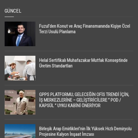
GÜNCEL
Fuzul’den Konut ve Araç Finansmanında Kişiye Özel
Terzi Usulü Planlama
Helal Sertifikalı Muhafazakar Mutfak Konseptinde
Üretim Standartları
GPPS PLATFORMU; GELECEĞİN OFİS TRENDİ İÇİN,
İŞ MERKEZLERİNE – GELİŞTİRİCİLERE ” POD /
KAPSÜL ” UYKU KABİNİ ÖNERİYOR
Birleşik Arap Emirlikleri’nin İlk Yüksek Hızlı Demiryolu
Projesine Kalyon İnşaat İmzası