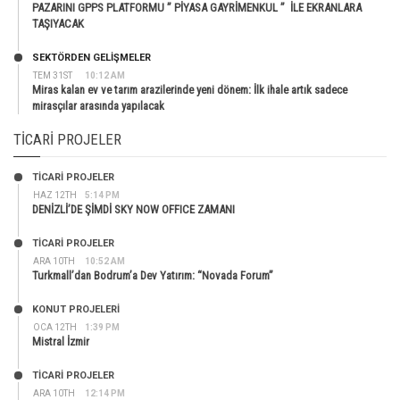
PAZARINI GPPS PLATFORMU ” PİYASA GAYRİMENKUL ” İLE EKRANLARA
TAŞIYACAK
SEKTÖRDEN GELIŞMELER
TEM 31ST
10:12 AM
Miras kalan ev ve tarım arazilerinde yeni dönem: İlk ihale artık sadece
mirasçılar arasında yapılacak
TICARI PROJELER
TİCARİ PROJELER
HAZ 12TH
5:14 PM
DENİZLİ’DE ŞİMDİ SKY NOW OFFICE ZAMANI
TİCARİ PROJELER
ARA 10TH
10:52 AM
Turkmall’dan Bodrum’a Dev Yatırım: “Novada Forum”
KONUT PROJELERI
OCA 12TH
1:39 PM
Mistral İzmir
TİCARİ PROJELER
ARA 10TH
12:14 PM