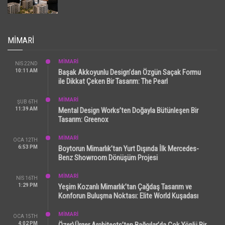
MIMARI
MİMARİ
NIS 22ND
10:11 AM
Başak Akkoyunlu Design’dan Özgün Saçak Formu
ile Dikkat Çeken Bir Tasarım: The Pearl
MİMARİ
ŞUB 6TH
11:39 AM
Mental Design Works’ten Doğayla Bütünleşen Bir
Tasarım: Greenox
MİMARİ
OCA 12TH
6:53 PM
Boytorun Mimarlık’tan Yurt Dışında İlk Mercedes-
Benz Showroom Dönüşüm Projesi
MİMARİ
NIS 16TH
1:29 PM
Yeşim Kozanlı Mimarlık’tan Çağdaş Tasarım ve
Konforun Buluşma Noktası: Elite World Kuşadası
MİMARİ
OCA 15TH
4:02 PM
Özer\Ürger Architects’ten Bağcılar’da Çok Yönlü Bir