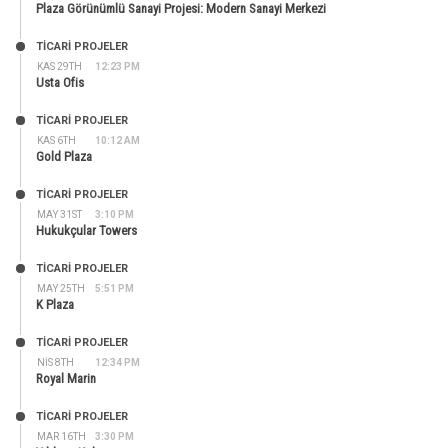
Plaza Görünümlü Sanayi Projesi: Modern Sanayi Merkezi
TİCARİ PROJELER
KAS 29TH
12:23 PM
Usta Ofis
TİCARİ PROJELER
KAS 6TH
10:12 AM
Gold Plaza
TİCARİ PROJELER
MAY 31ST
3:10 PM
Hukukçular Towers
TİCARİ PROJELER
MAY 25TH
5:51 PM
K Plaza
TİCARİ PROJELER
NIS 8TH
12:34 PM
Royal Marin
TİCARİ PROJELER
MAR 16TH
3:30 PM