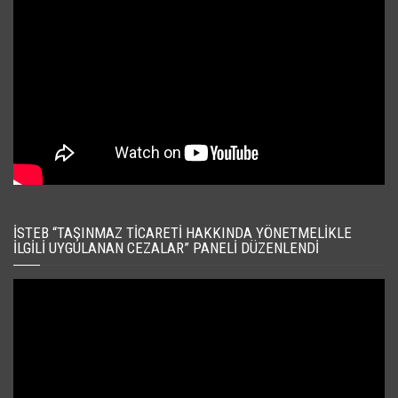
İSTEB “TAŞINMAZ TICARETI HAKKINDA YÖNETMELIKLE
İLGILI UYGULANAN CEZALAR” PANELI DÜZENLENDI