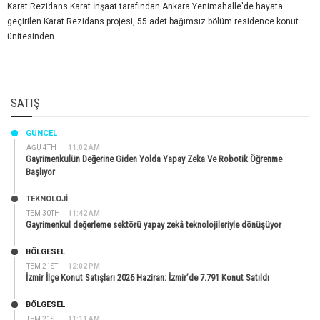
Karat Rezidans Karat İnşaat tarafından Ankara Yenimahalle'de hayata
geçirilen Karat Rezidans projesi, 55 adet bağımsız bölüm residence konut
ünitesinden...
SATIŞ
GÜNCEL
AĞU 4TH
11:02 AM
Gayrimenkulün Değerine Giden Yolda Yapay Zeka Ve Robotik Öğrenme
Başlıyor
TEKNOLOJİ
TEM 30TH
11:42 AM
Gayrimenkul değerleme sektörü yapay zekâ teknolojileriyle dönüşüyor
BÖLGESEL
TEM 21ST
12:02 PM
İzmir İlçe Konut Satışları 2026 Haziran: İzmir’de 7.791 Konut Satıldı
BÖLGESEL
TEM 21ST
11:11 AM