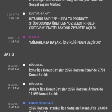
Sosyal Yaşam Merkezi
KÜLTÜR-SANAT
OCA 14TH
3:37 PM
İSTANBULSMD “I2P – IDEA TO PRODUCT”
STÜDYOSUNDA ÜRETİLEN “ÖZ ELEŞTİRİ-SELF
CRITICISM” ENSTELASYONU ZİYARETE AÇILDI
MİMARİ
OCA 9TH
1:38 PM
“MİMARLIKTA BAŞARI, İŞ BİRLİĞİNDEN GEÇİYOR”
SATIŞ
BÖLGESEL
TEM 21ST
12:02 PM
İzmir İlçe Konut Satışları 2026 Haziran: İzmir’de 7.791
Konut Satıldı
BÖLGESEL
TEM 21ST
11:11 AM
Ankara İlçe Konut Satışları 2026 Haziran: Ankara’da
11.699 konut Satıldı
EMLAK HABERLERI
TEM 21ST
9:40 AM
2026 Haziran İstanbul İlçe Satışları: İstanbul’da 24.084