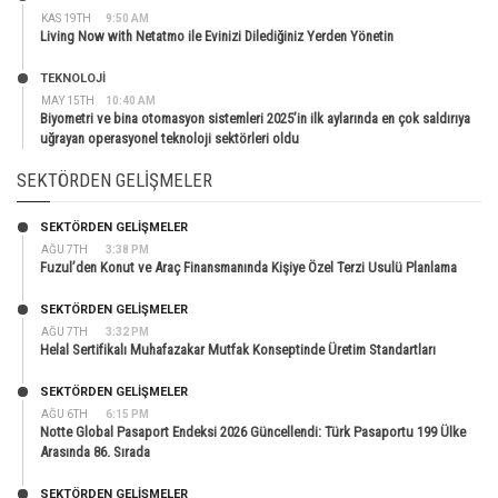
KAS 19TH
9:50 AM
Living Now with Netatmo ile Evinizi Dilediğiniz Yerden Yönetin
TEKNOLOJİ
MAY 15TH
10:40 AM
Biyometri ve bina otomasyon sistemleri 2025’in ilk aylarında en çok saldırıya
uğrayan operasyonel teknoloji sektörleri oldu
SEKTÖRDEN GELIŞMELER
SEKTÖRDEN GELIŞMELER
AĞU 7TH
3:38 PM
Fuzul’den Konut ve Araç Finansmanında Kişiye Özel Terzi Usulü Planlama
SEKTÖRDEN GELIŞMELER
AĞU 7TH
3:32 PM
Helal Sertifikalı Muhafazakar Mutfak Konseptinde Üretim Standartları
SEKTÖRDEN GELIŞMELER
AĞU 6TH
6:15 PM
Notte Global Pasaport Endeksi 2026 Güncellendi: Türk Pasaportu 199 Ülke
Arasında 86. Sırada
SEKTÖRDEN GELIŞMELER