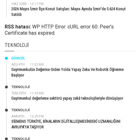
HAZ 23RD
12:17 PM
2026 Mayıs İzmir İlçe Konut Satışları: Mayıs Ayında İzmir’de 5.624 Konut
Satıldı
RSS hatası:
WP HTTP Error: cURL error 60: Peer's
Certificate has expired.
TEKNOLOJI
GÜNCEL
AĞU 4TH
11:02 AM
Gayrimenkulün Değerine Giden Yolda Yapay Zeka Ve Robotik Öğrenme
Başlıyor
TEKNOLOJİ
TEM 30TH
11:42 AM
Gayrimenkul değerleme sektörü yapay zekâ teknolojileriyle dönüşüyor
TEKNOLOJİ
ARA 8TH
12:29 PM
SİEMENS TÜRKİYE, BİNALARIN DİJİTALLEŞMESİNDEKİ UZMANLIĞINI
AVRUPA’YA TAŞIYOR
TEKNOLOJİ