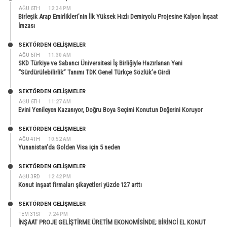
AĞU 6TH
12:34 PM
Birleşik Arap Emirlikleri’nin İlk Yüksek Hızlı Demiryolu Projesine Kalyon İnşaat
İmzası
SEKTÖRDEN GELIŞMELER
AĞU 6TH
11:30 AM
SKD Türkiye ve Sabancı Üniversitesi İş Birliğiyle Hazırlanan Yeni
“Sürdürülebilirlik” Tanımı TDK Genel Türkçe Sözlük’e Girdi
SEKTÖRDEN GELIŞMELER
AĞU 6TH
11:27 AM
Evini Yenileyen Kazanıyor, Doğru Boya Seçimi Konutun Değerini Koruyor
SEKTÖRDEN GELIŞMELER
AĞU 4TH
10:52 AM
Yunanistan’da Golden Visa için 5 neden
SEKTÖRDEN GELIŞMELER
AĞU 3RD
12:42 PM
Konut inşaat firmaları şikayetleri yüzde 127 arttı
SEKTÖRDEN GELIŞMELER
TEM 31ST
7:24 PM
İNŞAAT PROJE GELİŞTİRME ÜRETİM EKONOMİSİNDE; BİRİNCİ EL KONUT