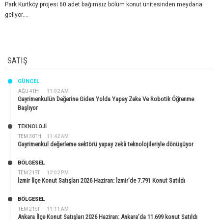
Park Kurtköy projesi 60 adet bağımsız bölüm konut ünitesinden meydana
geliyor....
SATIŞ
GÜNCEL
AĞU 4TH
11:02 AM
Gayrimenkulün Değerine Giden Yolda Yapay Zeka Ve Robotik Öğrenme
Başlıyor
TEKNOLOJİ
TEM 30TH
11:42 AM
Gayrimenkul değerleme sektörü yapay zekâ teknolojileriyle dönüşüyor
BÖLGESEL
TEM 21ST
12:02 PM
İzmir İlçe Konut Satışları 2026 Haziran: İzmir’de 7.791 Konut Satıldı
BÖLGESEL
TEM 21ST
11:11 AM
Ankara İlçe Konut Satışları 2026 Haziran: Ankara’da 11.699 konut Satıldı