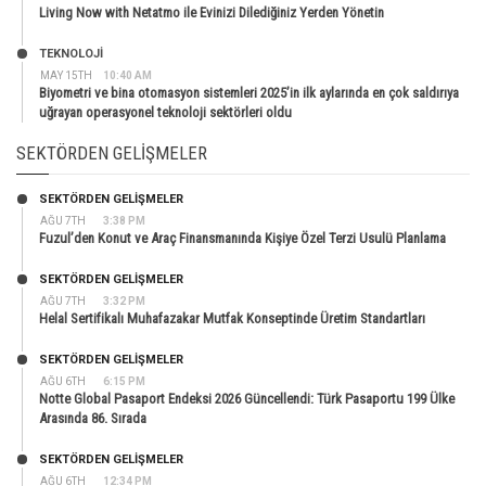
Living Now with Netatmo ile Evinizi Dilediğiniz Yerden Yönetin
TEKNOLOJİ
MAY 15TH
10:40 AM
Biyometri ve bina otomasyon sistemleri 2025’in ilk aylarında en çok saldırıya
uğrayan operasyonel teknoloji sektörleri oldu
SEKTÖRDEN GELIŞMELER
SEKTÖRDEN GELIŞMELER
AĞU 7TH
3:38 PM
Fuzul’den Konut ve Araç Finansmanında Kişiye Özel Terzi Usulü Planlama
SEKTÖRDEN GELIŞMELER
AĞU 7TH
3:32 PM
Helal Sertifikalı Muhafazakar Mutfak Konseptinde Üretim Standartları
SEKTÖRDEN GELIŞMELER
AĞU 6TH
6:15 PM
Notte Global Pasaport Endeksi 2026 Güncellendi: Türk Pasaportu 199 Ülke
Arasında 86. Sırada
SEKTÖRDEN GELIŞMELER
AĞU 6TH
12:34 PM