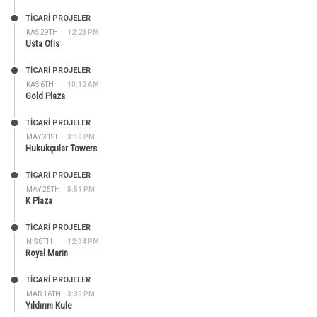
TİCARİ PROJELER
KAS 29TH
12:23 PM
Usta Ofis
TİCARİ PROJELER
KAS 6TH
10:12 AM
Gold Plaza
TİCARİ PROJELER
MAY 31ST
3:10 PM
Hukukçular Towers
TİCARİ PROJELER
MAY 25TH
5:51 PM
K Plaza
TİCARİ PROJELER
NIS 8TH
12:34 PM
Royal Marin
TİCARİ PROJELER
MAR 16TH
3:30 PM
Yıldırım Kule