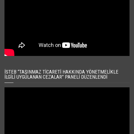
İSTEB “TAŞINMAZ TICARETI HAKKINDA YÖNETMELIKLE
İLGILI UYGULANAN CEZALAR” PANELI DÜZENLENDI