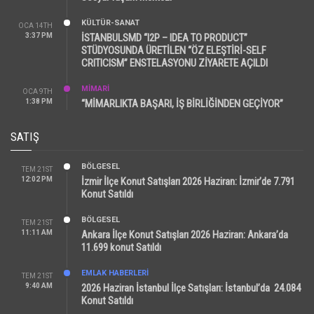
KÜLTÜR-SANAT
OCA 14TH
3:37 PM
İSTANBULSMD “I2P – IDEA TO PRODUCT”
STÜDYOSUNDA ÜRETİLEN “ÖZ ELEŞTİRİ-SELF
CRITICISM” ENSTELASYONU ZİYARETE AÇILDI
MİMARİ
OCA 9TH
1:38 PM
“MİMARLIKTA BAŞARI, İŞ BİRLİĞİNDEN GEÇİYOR”
SATIŞ
BÖLGESEL
TEM 21ST
12:02 PM
İzmir İlçe Konut Satışları 2026 Haziran: İzmir’de 7.791
Konut Satıldı
BÖLGESEL
TEM 21ST
11:11 AM
Ankara İlçe Konut Satışları 2026 Haziran: Ankara’da
11.699 konut Satıldı
EMLAK HABERLERI
TEM 21ST
9:40 AM
2026 Haziran İstanbul İlçe Satışları: İstanbul’da 24.084
Konut Satıldı