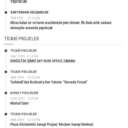
TAŞIYACAK
SEKTÖRDEN GELIŞMELER
TEM 31ST
10:12 AM
Miras kalan ev ve tarım arazilerinde yeni dönem: İlk ihale artık sadece
mirasçılar arasında yapılacak
TICARI PROJELER
TİCARİ PROJELER
HAZ 12TH
5:14 PM
DENİZLİ’DE ŞİMDİ SKY NOW OFFICE ZAMANI
TİCARİ PROJELER
ARA 10TH
10:52 AM
Turkmall’dan Bodrum’a Dev Yatırım: “Novada Forum”
KONUT PROJELERI
OCA 12TH
1:39 PM
Mistral İzmir
TİCARİ PROJELER
ARA 10TH
12:14 PM
Plaza Görünümlü Sanayi Projesi: Modern Sanayi Merkezi