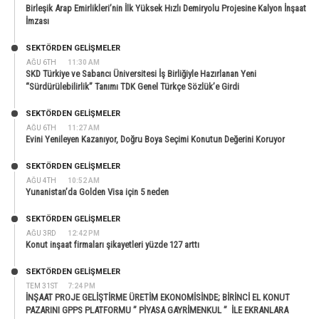
Birleşik Arap Emirlikleri’nin İlk Yüksek Hızlı Demiryolu Projesine Kalyon İnşaat
İmzası
SEKTÖRDEN GELIŞMELER
AĞU 6TH
11:30 AM
SKD Türkiye ve Sabancı Üniversitesi İş Birliğiyle Hazırlanan Yeni
“Sürdürülebilirlik” Tanımı TDK Genel Türkçe Sözlük’e Girdi
SEKTÖRDEN GELIŞMELER
AĞU 6TH
11:27 AM
Evini Yenileyen Kazanıyor, Doğru Boya Seçimi Konutun Değerini Koruyor
SEKTÖRDEN GELIŞMELER
AĞU 4TH
10:52 AM
Yunanistan’da Golden Visa için 5 neden
SEKTÖRDEN GELIŞMELER
AĞU 3RD
12:42 PM
Konut inşaat firmaları şikayetleri yüzde 127 arttı
SEKTÖRDEN GELIŞMELER
TEM 31ST
7:24 PM
İNŞAAT PROJE GELİŞTİRME ÜRETİM EKONOMİSİNDE; BİRİNCİ EL KONUT
PAZARINI GPPS PLATFORMU ” PİYASA GAYRİMENKUL ” İLE EKRANLARA