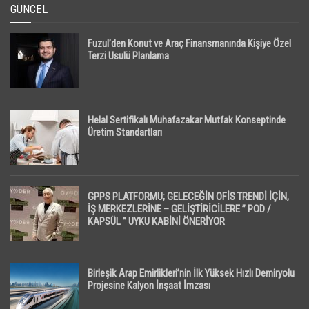
GÜNCEL
Fuzul’den Konut ve Araç Finansmanında Kişiye Özel
Terzi Usulü Planlama
Helal Sertifikalı Muhafazakar Mutfak Konseptinde
Üretim Standartları
GPPS PLATFORMU; GELECEĞİN OFİS TRENDİ İÇİN,
İŞ MERKEZLERİNE – GELİŞTİRİCİLERE ” POD /
KAPSÜL ” UYKU KABİNİ ÖNERİYOR
Birleşik Arap Emirlikleri’nin İlk Yüksek Hızlı Demiryolu
Projesine Kalyon İnşaat İmzası