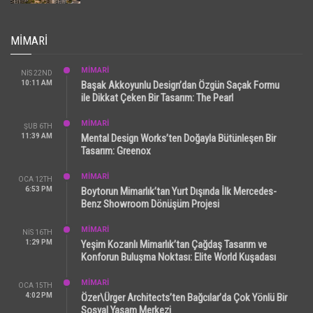
MIMARI
MİMARİ
NIS 22ND
10:11 AM
Başak Akkoyunlu Design’dan Özgün Saçak Formu
ile Dikkat Çeken Bir Tasarım: The Pearl
MİMARİ
ŞUB 6TH
11:39 AM
Mental Design Works’ten Doğayla Bütünleşen Bir
Tasarım: Greenox
MİMARİ
OCA 12TH
6:53 PM
Boytorun Mimarlık’tan Yurt Dışında İlk Mercedes-
Benz Showroom Dönüşüm Projesi
MİMARİ
NIS 16TH
1:29 PM
Yeşim Kozanlı Mimarlık’tan Çağdaş Tasarım ve
Konforun Buluşma Noktası: Elite World Kuşadası
MİMARİ
OCA 15TH
4:02 PM
Özer\Ürger Architects’ten Bağcılar’da Çok Yönlü Bir
Sosyal Yaşam Merkezi