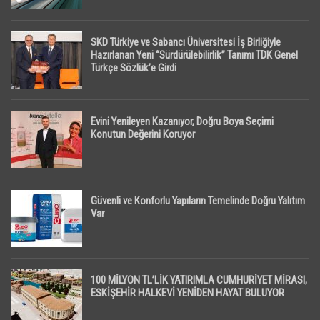
SKD Türkiye ve Sabancı Üniversitesi İş Birliğiyle
Hazırlanan Yeni “Sürdürülebilirlik” Tanımı TDK Genel
Türkçe Sözlük’e Girdi
Evini Yenileyen Kazanıyor, Doğru Boya Seçimi
Konutun Değerini Koruyor
Güvenli ve Konforlu Yapıların Temelinde Doğru Yalıtım
Var
100 MİLYON TL’LİK YATIRIMLA CUMHURİYET MİRASI,
ESKİŞEHİR HALKEVİ YENİDEN HAYAT BULUYOR