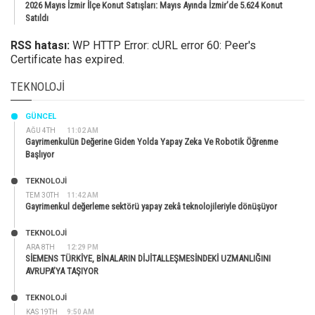
2026 Mayıs İzmir İlçe Konut Satışları: Mayıs Ayında İzmir’de 5.624 Konut
Satıldı
RSS hatası:
WP HTTP Error: cURL error 60: Peer's
Certificate has expired.
TEKNOLOJI
GÜNCEL
AĞU 4TH
11:02 AM
Gayrimenkulün Değerine Giden Yolda Yapay Zeka Ve Robotik Öğrenme
Başlıyor
TEKNOLOJİ
TEM 30TH
11:42 AM
Gayrimenkul değerleme sektörü yapay zekâ teknolojileriyle dönüşüyor
TEKNOLOJİ
ARA 8TH
12:29 PM
SİEMENS TÜRKİYE, BİNALARIN DİJİTALLEŞMESİNDEKİ UZMANLIĞINI
AVRUPA’YA TAŞIYOR
TEKNOLOJİ
KAS 19TH
9:50 AM