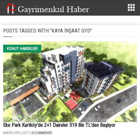
POSTS TAGGED WITH "KAYA INŞAAT GYD"
KONUT HABERLERI
Eke Park Kurtköy'de 2+1 Daireler 319 Bin TL'den Başlıyor
MAYIS 10TH, 2017 |
0 COMMENTS