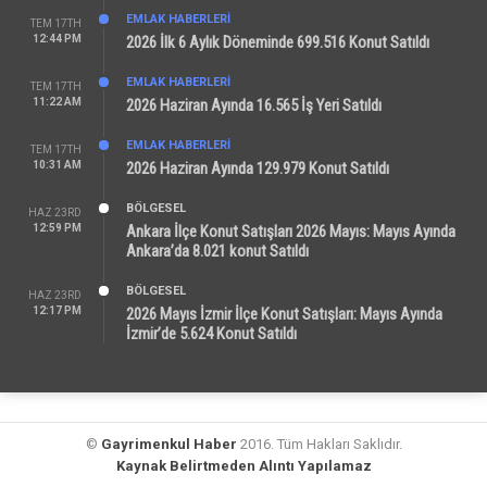
EMLAK HABERLERI
TEM 17TH
12:44 PM
2026 İlk 6 Aylık Döneminde 699.516 Konut Satıldı
EMLAK HABERLERI
TEM 17TH
11:22 AM
2026 Haziran Ayında 16.565 İş Yeri Satıldı
EMLAK HABERLERI
TEM 17TH
10:31 AM
2026 Haziran Ayında 129.979 Konut Satıldı
BÖLGESEL
HAZ 23RD
12:59 PM
Ankara İlçe Konut Satışları 2026 Mayıs: Mayıs Ayında
Ankara’da 8.021 konut Satıldı
BÖLGESEL
HAZ 23RD
12:17 PM
2026 Mayıs İzmir İlçe Konut Satışları: Mayıs Ayında
İzmir’de 5.624 Konut Satıldı
©
Gayrimenkul Haber
2016. Tüm Hakları Saklıdır.
Kaynak Belirtmeden Alıntı Yapılamaz