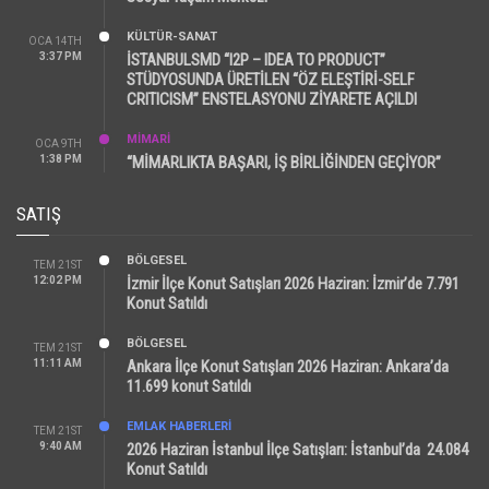
KÜLTÜR-SANAT
OCA 14TH
3:37 PM
İSTANBULSMD “I2P – IDEA TO PRODUCT”
STÜDYOSUNDA ÜRETİLEN “ÖZ ELEŞTİRİ-SELF
CRITICISM” ENSTELASYONU ZİYARETE AÇILDI
MİMARİ
OCA 9TH
1:38 PM
“MİMARLIKTA BAŞARI, İŞ BİRLİĞİNDEN GEÇİYOR”
SATIŞ
BÖLGESEL
TEM 21ST
12:02 PM
İzmir İlçe Konut Satışları 2026 Haziran: İzmir’de 7.791
Konut Satıldı
BÖLGESEL
TEM 21ST
11:11 AM
Ankara İlçe Konut Satışları 2026 Haziran: Ankara’da
11.699 konut Satıldı
EMLAK HABERLERI
TEM 21ST
9:40 AM
2026 Haziran İstanbul İlçe Satışları: İstanbul’da 24.084
Konut Satıldı