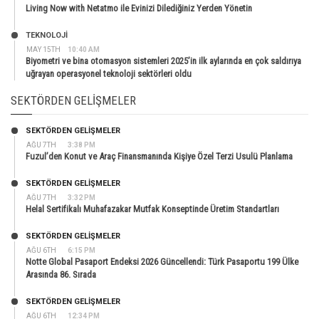
Living Now with Netatmo ile Evinizi Dilediğiniz Yerden Yönetin
TEKNOLOJİ
MAY 15TH
10:40 AM
Biyometri ve bina otomasyon sistemleri 2025’in ilk aylarında en çok saldırıya
uğrayan operasyonel teknoloji sektörleri oldu
SEKTÖRDEN GELIŞMELER
SEKTÖRDEN GELIŞMELER
AĞU 7TH
3:38 PM
Fuzul’den Konut ve Araç Finansmanında Kişiye Özel Terzi Usulü Planlama
SEKTÖRDEN GELIŞMELER
AĞU 7TH
3:32 PM
Helal Sertifikalı Muhafazakar Mutfak Konseptinde Üretim Standartları
SEKTÖRDEN GELIŞMELER
AĞU 6TH
6:15 PM
Notte Global Pasaport Endeksi 2026 Güncellendi: Türk Pasaportu 199 Ülke
Arasında 86. Sırada
SEKTÖRDEN GELIŞMELER
AĞU 6TH
12:34 PM