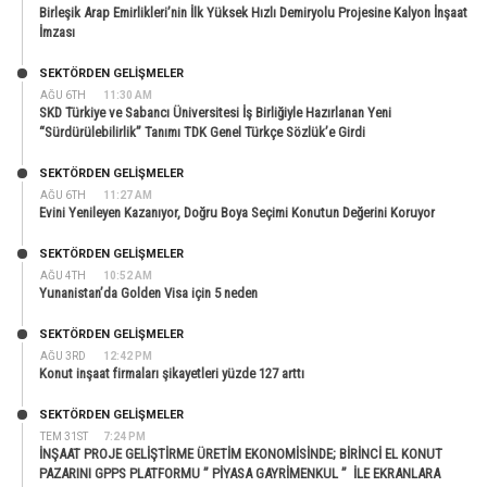
Birleşik Arap Emirlikleri’nin İlk Yüksek Hızlı Demiryolu Projesine Kalyon İnşaat
İmzası
SEKTÖRDEN GELIŞMELER
AĞU 6TH
11:30 AM
SKD Türkiye ve Sabancı Üniversitesi İş Birliğiyle Hazırlanan Yeni
“Sürdürülebilirlik” Tanımı TDK Genel Türkçe Sözlük’e Girdi
SEKTÖRDEN GELIŞMELER
AĞU 6TH
11:27 AM
Evini Yenileyen Kazanıyor, Doğru Boya Seçimi Konutun Değerini Koruyor
SEKTÖRDEN GELIŞMELER
AĞU 4TH
10:52 AM
Yunanistan’da Golden Visa için 5 neden
SEKTÖRDEN GELIŞMELER
AĞU 3RD
12:42 PM
Konut inşaat firmaları şikayetleri yüzde 127 arttı
SEKTÖRDEN GELIŞMELER
TEM 31ST
7:24 PM
İNŞAAT PROJE GELİŞTİRME ÜRETİM EKONOMİSİNDE; BİRİNCİ EL KONUT
PAZARINI GPPS PLATFORMU ” PİYASA GAYRİMENKUL ” İLE EKRANLARA