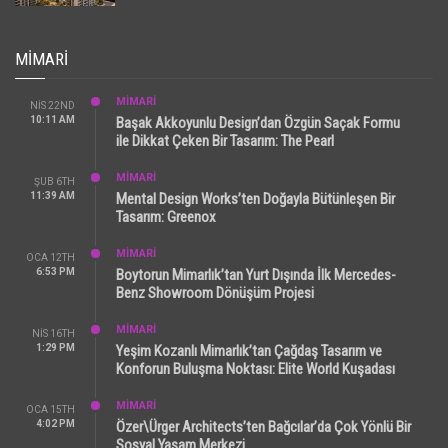
MIMARI
MİMARİ
NIS 22ND
10:11 AM
Başak Akkoyunlu Design’dan Özgün Saçak Formu
ile Dikkat Çeken Bir Tasarım: The Pearl
MİMARİ
ŞUB 6TH
11:39 AM
Mental Design Works’ten Doğayla Bütünleşen Bir
Tasarım: Greenox
MİMARİ
OCA 12TH
6:53 PM
Boytorun Mimarlık’tan Yurt Dışında İlk Mercedes-
Benz Showroom Dönüşüm Projesi
MİMARİ
NIS 16TH
1:29 PM
Yeşim Kozanlı Mimarlık’tan Çağdaş Tasarım ve
Konforun Buluşma Noktası: Elite World Kuşadası
MİMARİ
OCA 15TH
4:02 PM
Özer\Ürger Architects’ten Bağcılar’da Çok Yönlü Bir
Sosyal Yaşam Merkezi