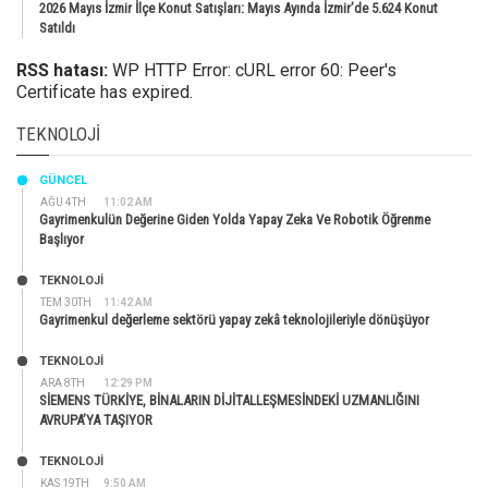
2026 Mayıs İzmir İlçe Konut Satışları: Mayıs Ayında İzmir’de 5.624 Konut
Satıldı
RSS hatası:
WP HTTP Error: cURL error 60: Peer's
Certificate has expired.
TEKNOLOJI
GÜNCEL
AĞU 4TH
11:02 AM
Gayrimenkulün Değerine Giden Yolda Yapay Zeka Ve Robotik Öğrenme
Başlıyor
TEKNOLOJİ
TEM 30TH
11:42 AM
Gayrimenkul değerleme sektörü yapay zekâ teknolojileriyle dönüşüyor
TEKNOLOJİ
ARA 8TH
12:29 PM
SİEMENS TÜRKİYE, BİNALARIN DİJİTALLEŞMESİNDEKİ UZMANLIĞINI
AVRUPA’YA TAŞIYOR
TEKNOLOJİ
KAS 19TH
9:50 AM