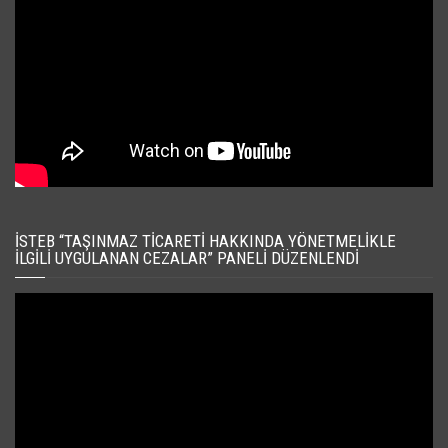
İSTEB “TAŞINMAZ TICARETI HAKKINDA YÖNETMELIKLE
İLGILI UYGULANAN CEZALAR” PANELI DÜZENLENDI