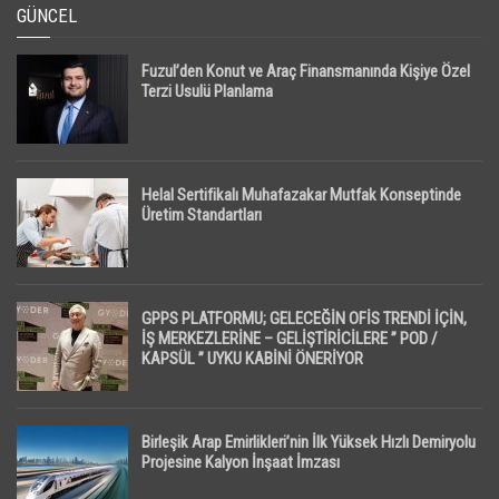
GÜNCEL
Fuzul’den Konut ve Araç Finansmanında Kişiye Özel
Terzi Usulü Planlama
Helal Sertifikalı Muhafazakar Mutfak Konseptinde
Üretim Standartları
GPPS PLATFORMU; GELECEĞİN OFİS TRENDİ İÇİN,
İŞ MERKEZLERİNE – GELİŞTİRİCİLERE ” POD /
KAPSÜL ” UYKU KABİNİ ÖNERİYOR
Birleşik Arap Emirlikleri’nin İlk Yüksek Hızlı Demiryolu
Projesine Kalyon İnşaat İmzası