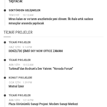
TAŞIYACAK
SEKTÖRDEN GELIŞMELER
TEM 31ST
10:12 AM
Miras kalan ev ve tarım arazilerinde yeni dönem: İlk ihale artık sadece
mirasçılar arasında yapılacak
TICARI PROJELER
TİCARİ PROJELER
HAZ 12TH
5:14 PM
DENİZLİ’DE ŞİMDİ SKY NOW OFFICE ZAMANI
TİCARİ PROJELER
ARA 10TH
10:52 AM
Turkmall’dan Bodrum’a Dev Yatırım: “Novada Forum”
KONUT PROJELERI
OCA 12TH
1:39 PM
Mistral İzmir
TİCARİ PROJELER
ARA 10TH
12:14 PM
Plaza Görünümlü Sanayi Projesi: Modern Sanayi Merkezi