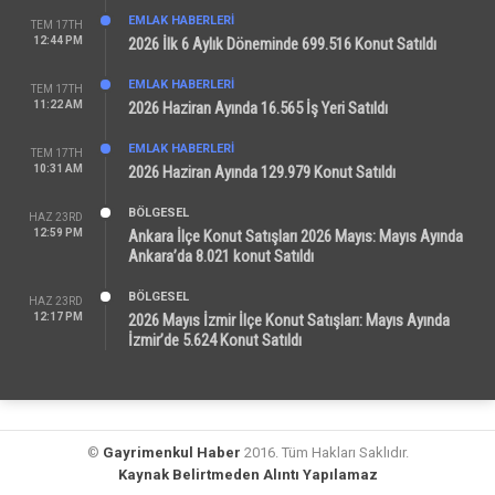
EMLAK HABERLERI
TEM 17TH
12:44 PM
2026 İlk 6 Aylık Döneminde 699.516 Konut Satıldı
EMLAK HABERLERI
TEM 17TH
11:22 AM
2026 Haziran Ayında 16.565 İş Yeri Satıldı
EMLAK HABERLERI
TEM 17TH
10:31 AM
2026 Haziran Ayında 129.979 Konut Satıldı
BÖLGESEL
HAZ 23RD
12:59 PM
Ankara İlçe Konut Satışları 2026 Mayıs: Mayıs Ayında
Ankara’da 8.021 konut Satıldı
BÖLGESEL
HAZ 23RD
12:17 PM
2026 Mayıs İzmir İlçe Konut Satışları: Mayıs Ayında
İzmir’de 5.624 Konut Satıldı
©
Gayrimenkul Haber
2016. Tüm Hakları Saklıdır.
Kaynak Belirtmeden Alıntı Yapılamaz