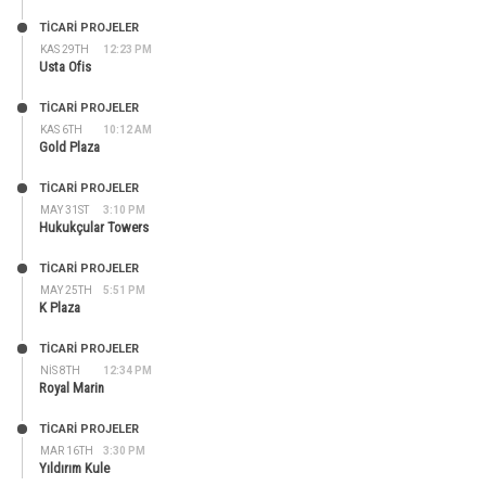
TİCARİ PROJELER
KAS 29TH
12:23 PM
Usta Ofis
TİCARİ PROJELER
KAS 6TH
10:12 AM
Gold Plaza
TİCARİ PROJELER
MAY 31ST
3:10 PM
Hukukçular Towers
TİCARİ PROJELER
MAY 25TH
5:51 PM
K Plaza
TİCARİ PROJELER
NIS 8TH
12:34 PM
Royal Marin
TİCARİ PROJELER
MAR 16TH
3:30 PM
Yıldırım Kule