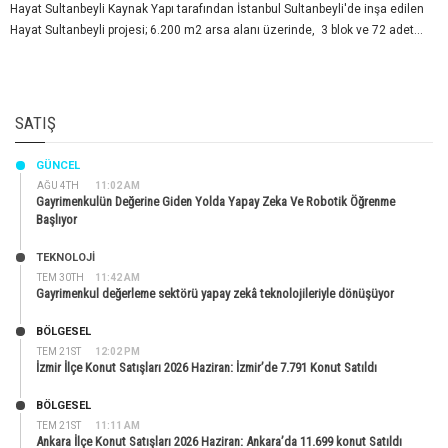
Hayat Sultanbeyli Kaynak Yapı tarafından İstanbul Sultanbeyli'de inşa edilen
Hayat Sultanbeyli projesi; 6.200 m2 arsa alanı üzerinde, 3 blok ve 72 adet...
SATIŞ
GÜNCEL
AĞU 4TH
11:02 AM
Gayrimenkulün Değerine Giden Yolda Yapay Zeka Ve Robotik Öğrenme
Başlıyor
TEKNOLOJİ
TEM 30TH
11:42 AM
Gayrimenkul değerleme sektörü yapay zekâ teknolojileriyle dönüşüyor
BÖLGESEL
TEM 21ST
12:02 PM
İzmir İlçe Konut Satışları 2026 Haziran: İzmir’de 7.791 Konut Satıldı
BÖLGESEL
TEM 21ST
11:11 AM
Ankara İlçe Konut Satışları 2026 Haziran: Ankara’da 11.699 konut Satıldı