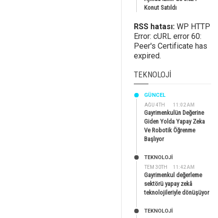
Konut Satıldı
RSS hatası:
WP HTTP
Error: cURL error 60:
Peer's Certificate has
expired.
TEKNOLOJI
GÜNCEL
AĞU 4TH
11:02 AM
Gayrimenkulün Değerine
Giden Yolda Yapay Zeka
Ve Robotik Öğrenme
Başlıyor
TEKNOLOJİ
TEM 30TH
11:42 AM
Gayrimenkul değerleme
sektörü yapay zekâ
teknolojileriyle dönüşüyor
TEKNOLOJİ