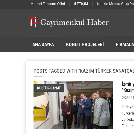
Mimari Tasarım Ofisi
İLETİŞİM
Keskin Medya Grup Por
ANA SAYFA
KONUT PROJELERİ
FIRMAL
POSTS TAGGED WITH "KAZIM TÜRKER SANATGAL
İzmir 
KÜLTÜR-SANAT
"Kazım
OCAK 13
Türkiye
Türkerl
ve Doku
Fakültes