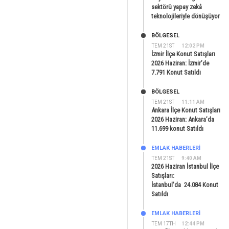
sektörü yapay zekâ
teknolojileriyle dönüşüyor
BÖLGESEL
TEM 21ST
12:02 PM
İzmir İlçe Konut Satışları
2026 Haziran: İzmir’de
7.791 Konut Satıldı
BÖLGESEL
TEM 21ST
11:11 AM
Ankara İlçe Konut Satışları
2026 Haziran: Ankara’da
11.699 konut Satıldı
EMLAK HABERLERI
TEM 21ST
9:40 AM
2026 Haziran İstanbul İlçe
Satışları:
İstanbul’da 24.084 Konut
Satıldı
EMLAK HABERLERI
TEM 17TH
12:44 PM