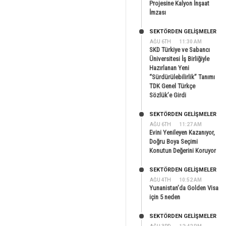
Projesine Kalyon İnşaat
İmzası
SEKTÖRDEN GELIŞMELER
AĞU 6TH
11:30 AM
SKD Türkiye ve Sabancı
Üniversitesi İş Birliğiyle
Hazırlanan Yeni
“Sürdürülebilirlik” Tanımı
TDK Genel Türkçe
Sözlük’e Girdi
SEKTÖRDEN GELIŞMELER
AĞU 6TH
11:27 AM
Evini Yenileyen Kazanıyor,
Doğru Boya Seçimi
Konutun Değerini Koruyor
SEKTÖRDEN GELIŞMELER
AĞU 4TH
10:52 AM
Yunanistan’da Golden Visa
için 5 neden
SEKTÖRDEN GELIŞMELER