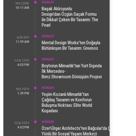
MİMARİ
NIS 22ND
10:11 AM
Başak Akkoyunlu
Design’dan Özgün Saçak Formu
ile Dikkat Çeken Bir Tasarım: The
Pearl
MİMARİ
ŞUB 6TH
11:39 AM
Mental Design Works’ten Doğayla
Bütünleşen Bir Tasarım: Greenox
MİMARİ
OCA 12TH
6:53 PM
Boytorun Mimarlık’tan Yurt Dışında
İlk Mercedes-
Benz Showroom Dönüşüm Projesi
MİMARİ
NIS 16TH
1:29 PM
Yeşim Kozanlı Mimarlık’tan
Çağdaş Tasarım ve Konforun
Buluşma Noktası: Elite World
Kuşadası
MİMARİ
OCA 15TH
4:02 PM
Özer\Ürger Architects’ten Bağcılar’da Çok
Yönlü Bir Sosyal Yaşam Merkezi