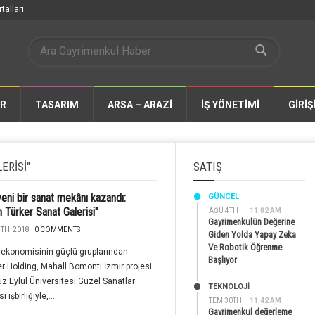
talları
AR
TASARIM
ARSA – ARAZİ
İŞ YÖNETİMİ
GİRİŞ
ERISI"
SATIŞ
yeni bir sanat mekânı kazandı:
GÜNCEL
 Türker Sanat Galerisi"
AĞU 4TH
11:02 AM
Gayrimenkulün Değerine
TH, 2018 |
0 COMMENTS
Giden Yolda Yapay Zeka
Ve Robotik Öğrenme
 ekonomisinin güçlü gruplarından
Başlıyor
er Holding, Mahall Bomonti İzmir projesi
z Eylül Üniversitesi Güzel Sanatlar
TEKNOLOJİ
i işbirliğiyle,...
TEM 30TH
11:42 AM
Gayrimenkul değerleme