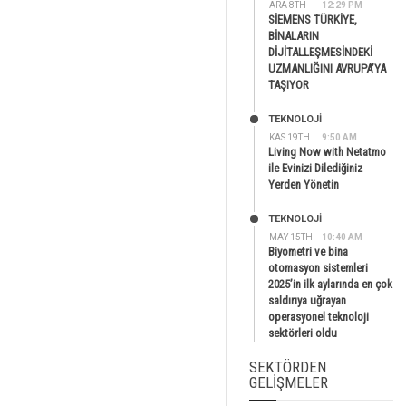
ARA 8TH
12:29 PM
SİEMENS TÜRKİYE,
BİNALARIN
DİJİTALLEŞMESİNDEKİ
UZMANLIĞINI AVRUPA’YA
TAŞIYOR
TEKNOLOJİ
KAS 19TH
9:50 AM
Living Now with Netatmo
ile Evinizi Dilediğiniz
Yerden Yönetin
TEKNOLOJİ
MAY 15TH
10:40 AM
Biyometri ve bina
otomasyon sistemleri
2025’in ilk aylarında en çok
saldırıya uğrayan
operasyonel teknoloji
sektörleri oldu
SEKTÖRDEN
GELIŞMELER