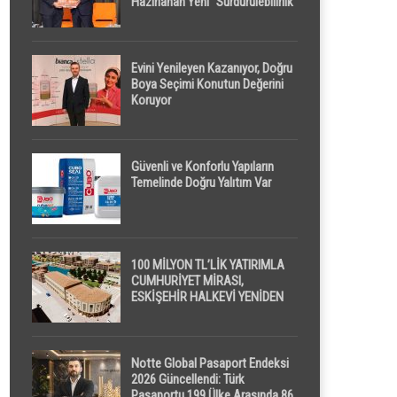
Hazırlanan Yeni “Sürdürülebilirlik”
Tanımı TDK Genel Türkçe
Sözlük’e Girdi
Evini Yenileyen Kazanıyor, Doğru
Boya Seçimi Konutun Değerini
Koruyor
Güvenli ve Konforlu Yapıların
Temelinde Doğru Yalıtım Var
100 MİLYON TL’LİK YATIRIMLA
CUMHURİYET MİRASI,
ESKİŞEHİR HALKEVİ YENİDEN
HAYAT BULUYOR
Notte Global Pasaport Endeksi
2026 Güncellendi: Türk
Pasaportu 199 Ülke Arasında 86.