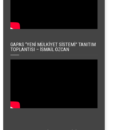
GAPAS “YENI MÜLKIYET SISTEMI” TANITIM
TOPLANTISI – İSMAIL ÖZCAN