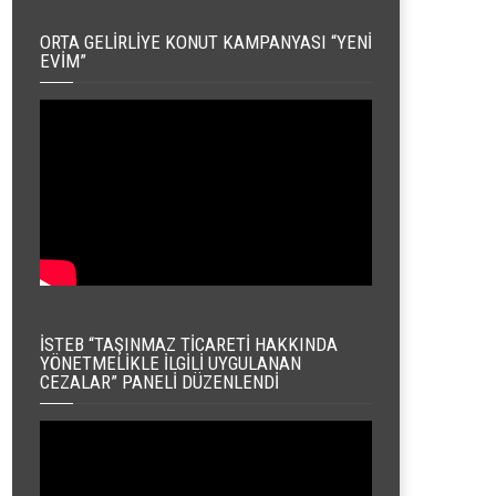
ORTA GELIRLIYE KONUT KAMPANYASI “YENI
EVIM”
İSTEB “TAŞINMAZ TICARETI HAKKINDA
YÖNETMELIKLE İLGILI UYGULANAN
CEZALAR” PANELI DÜZENLENDI