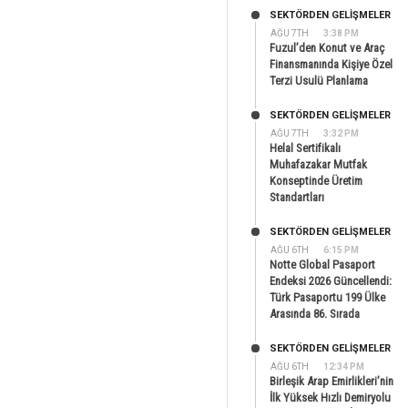
SEKTÖRDEN GELIŞMELER
AĞU 7TH
3:38 PM
Fuzul’den Konut ve Araç
Finansmanında Kişiye Özel
Terzi Usulü Planlama
SEKTÖRDEN GELIŞMELER
AĞU 7TH
3:32 PM
Helal Sertifikalı
Muhafazakar Mutfak
Konseptinde Üretim
Standartları
SEKTÖRDEN GELIŞMELER
AĞU 6TH
6:15 PM
Notte Global Pasaport
Endeksi 2026 Güncellendi:
Türk Pasaportu 199 Ülke
Arasında 86. Sırada
SEKTÖRDEN GELIŞMELER
AĞU 6TH
12:34 PM
Birleşik Arap Emirlikleri’nin
İlk Yüksek Hızlı Demiryolu