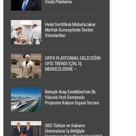
Usulü Planlama
Helal Sertifikalı Muhafazakar
Mutfak Konseptinde Üretim
Standartları
GPPS PLATFORMU; GELECEĞİN
OFİS TRENDİ İÇİN, İŞ
MERKEZLERİNE –
GELİŞTİRİCİLERE ” POD /
KAPSÜL ” UYKU KABİNİ
ÖNERİYOR
Birleşik Arap Emirlikleri’nin İlk
Yüksek Hızlı Demiryolu
Projesine Kalyon İnşaat İmzası
SKD Türkiye ve Sabancı
Üniversitesi İş Birliğiyle