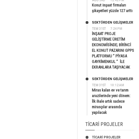
AĞU 3RD
12:42 PM
Konut inşaat firmaları
şikayetleri yüzde 127 arttı
SEKTÖRDEN GELIŞMELER
TEM 31ST
7:24 PM
İNŞAAT PROJE
GELİŞTİRME ÜRETİM
EKONOMİSİNDE; BİRİNCİ
EL KONUT PAZARINI GPPS
PLATFORMU ” PİYASA
GAYRİMENKUL ” İLE
EKRANLARA TAŞIYACAK
SEKTÖRDEN GELIŞMELER
TEM 31ST
10:12 AM
Miras kalan ev ve tarım
arazilerinde yeni dönem:
İlk ihale artık sadece
mirasçılar arasında
yapılacak
TICARI PROJELER
TİCARİ PROJELER