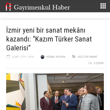
İzmir yeni bir sanat mekânı
kazandı: “Kazım Türker Sanat
Galerisi”
OCAK 13TH, 2018
KEMAL KESKIN
KÜLTÜR-SANAT
0 İÇERIK