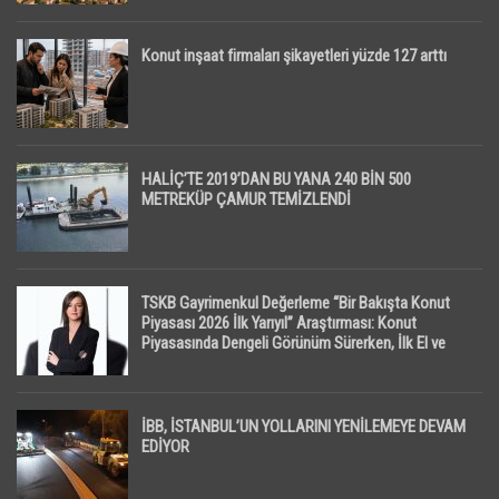
Konut inşaat firmaları şikayetleri yüzde 127 arttı
HALİÇ’TE 2019’DAN BU YANA 240 BİN 500
METREKÜP ÇAMUR TEMİZLENDİ
TSKB Gayrimenkul Değerleme “Bir Bakışta Konut
Piyasası 2026 İlk Yarıyıl” Araştırması: Konut
Piyasasında Dengeli Görünüm Sürerken, İlk El ve
İpotekli Satışlarda Sınırlı Toparlanma Dikkat Çekti
İBB, İSTANBUL’UN YOLLARINI YENİLEMEYE DEVAM
EDİYOR