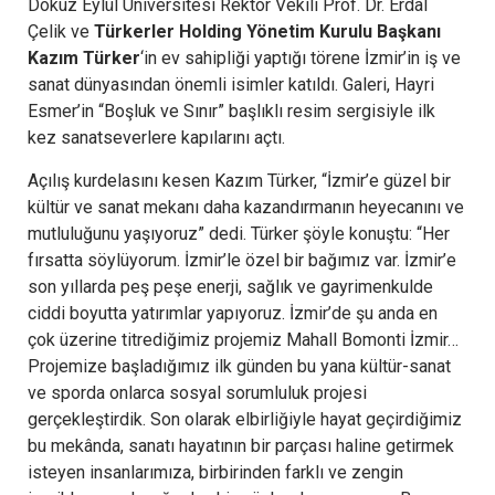
Dokuz Eylül Üniversitesi Rektör Vekili Prof. Dr. Erdal
Çelik ve
Türkerler Holding Yönetim Kurulu Başkanı
Kazım Türker
‘in ev sahipliği yaptığı törene İzmir’in iş ve
sanat dünyasından önemli isimler katıldı. Galeri, Hayri
Esmer’in “Boşluk ve Sınır” başlıklı resim sergisiyle ilk
kez sanatseverlere kapılarını açtı.
Açılış kurdelasını kesen Kazım Türker, “İzmir’e güzel bir
kültür ve sanat mekanı daha kazandırmanın heyecanını ve
mutluluğunu yaşıyoruz” dedi. Türker şöyle konuştu: “Her
fırsatta söylüyorum. İzmir’le özel bir bağımız var. İzmir’e
son yıllarda peş peşe enerji, sağlık ve gayrimenkulde
ciddi boyutta yatırımlar yapıyoruz. İzmir’de şu anda en
çok üzerine titrediğimiz projemiz Mahall Bomonti İzmir…
Projemize başladığımız ilk günden bu yana kültür-sanat
ve sporda onlarca sosyal sorumluluk projesi
gerçekleştirdik. Son olarak elbirliğiyle hayat geçirdiğimiz
bu mekânda, sanatı hayatının bir parçası haline getirmek
isteyen insanlarımıza, birbirinden farklı ve zengin