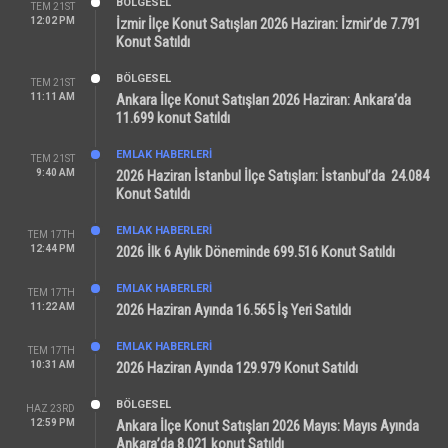
BÖLGESEL
TEM 21ST
12:02 PM
İzmir İlçe Konut Satışları 2026 Haziran: İzmir’de 7.791
Konut Satıldı
BÖLGESEL
TEM 21ST
11:11 AM
Ankara İlçe Konut Satışları 2026 Haziran: Ankara’da
11.699 konut Satıldı
EMLAK HABERLERI
TEM 21ST
9:40 AM
2026 Haziran İstanbul İlçe Satışları: İstanbul’da 24.084
Konut Satıldı
EMLAK HABERLERI
TEM 17TH
12:44 PM
2026 İlk 6 Aylık Döneminde 699.516 Konut Satıldı
EMLAK HABERLERI
TEM 17TH
11:22 AM
2026 Haziran Ayında 16.565 İş Yeri Satıldı
EMLAK HABERLERI
TEM 17TH
10:31 AM
2026 Haziran Ayında 129.979 Konut Satıldı
BÖLGESEL
HAZ 23RD
12:59 PM
Ankara İlçe Konut Satışları 2026 Mayıs: Mayıs Ayında
Ankara’da 8.021 konut Satıldı