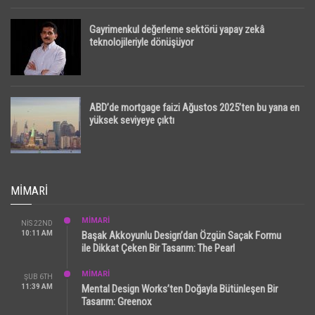
Gayrimenkul değerleme sektörü yapay zekâ
teknolojileriyle dönüşüyor
ABD’de mortgage faizi Ağustos 2025’ten bu yana en
yüksek seviyeye çıktı
MIMARI
MİMARİ
NIS 22ND
10:11 AM
Başak Akkoyunlu Design’dan Özgün Saçak Formu
ile Dikkat Çeken Bir Tasarım: The Pearl
MİMARİ
ŞUB 6TH
11:39 AM
Mental Design Works’ten Doğayla Bütünleşen Bir
Tasarım: Greenox