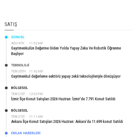
SATIŞ
GÜNCEL
AĞU 4TH
11:02 AM
Gayrimenkulün Değerine Giden Yolda Yapay Zeka Ve Robotik Öğrenme
Başlıyor
TEKNOLOJİ
TEM 30TH
11:42 AM
Gayrimenkul değerleme sektörü yapay zekâ teknolojileriyle dönüşüyor
BÖLGESEL
TEM 21ST
12:02 PM
İzmir İlçe Konut Satışları 2026 Haziran: İzmir’de 7.791 Konut Satıldı
BÖLGESEL
TEM 21ST
11:11 AM
Ankara İlçe Konut Satışları 2026 Haziran: Ankara’da 11.699 konut Satıldı
EMLAK HABERLERI