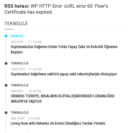
RSS hatası:
WP HTTP Error: cURL error 60: Peer's
Certificate has expired.
TEKNOLOJI
GÜNCEL
AĞU 4TH
11:02 AM
Gayrimenkulün Değerine Giden Yolda Yapay Zeka Ve Robotik Öğrenme
Başlıyor
TEKNOLOJİ
TEM 30TH
11:42 AM
Gayrimenkul değerleme sektörü yapay zekâ teknolojileriyle dönüşüyor
TEKNOLOJİ
ARA 8TH
12:29 PM
SİEMENS TÜRKİYE, BİNALARIN DİJİTALLEŞMESİNDEKİ UZMANLIĞINI
AVRUPA’YA TAŞIYOR
TEKNOLOJİ
KAS 19TH
9:50 AM
Living Now with Netatmo ile Evinizi Dilediğiniz Yerden Yönetin