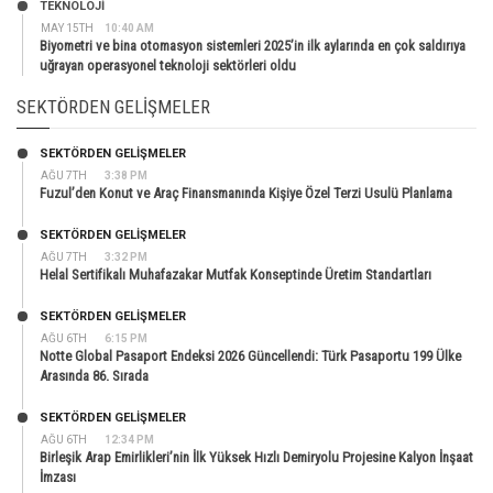
TEKNOLOJİ
MAY 15TH
10:40 AM
Biyometri ve bina otomasyon sistemleri 2025’in ilk aylarında en çok saldırıya
uğrayan operasyonel teknoloji sektörleri oldu
SEKTÖRDEN GELIŞMELER
SEKTÖRDEN GELIŞMELER
AĞU 7TH
3:38 PM
Fuzul’den Konut ve Araç Finansmanında Kişiye Özel Terzi Usulü Planlama
SEKTÖRDEN GELIŞMELER
AĞU 7TH
3:32 PM
Helal Sertifikalı Muhafazakar Mutfak Konseptinde Üretim Standartları
SEKTÖRDEN GELIŞMELER
AĞU 6TH
6:15 PM
Notte Global Pasaport Endeksi 2026 Güncellendi: Türk Pasaportu 199 Ülke
Arasında 86. Sırada
SEKTÖRDEN GELIŞMELER
AĞU 6TH
12:34 PM
Birleşik Arap Emirlikleri’nin İlk Yüksek Hızlı Demiryolu Projesine Kalyon İnşaat
İmzası