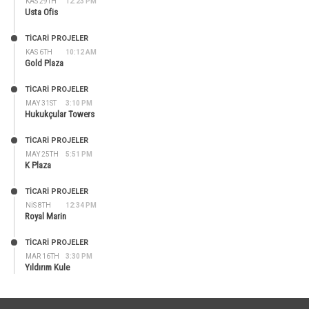
KAS 29TH
12:23 PM
Usta Ofis
TİCARİ PROJELER
KAS 6TH
10:12 AM
Gold Plaza
TİCARİ PROJELER
MAY 31ST
3:10 PM
Hukukçular Towers
TİCARİ PROJELER
MAY 25TH
5:51 PM
K Plaza
TİCARİ PROJELER
NIS 8TH
12:34 PM
Royal Marin
TİCARİ PROJELER
MAR 16TH
3:30 PM
Yıldırım Kule