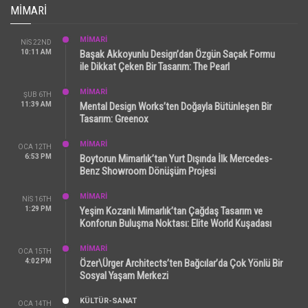
MIMARI
MİMARİ
NIS 22ND
10:11 AM
Başak Akkoyunlu Design’dan Özgün Saçak Formu
ile Dikkat Çeken Bir Tasarım: The Pearl
MİMARİ
ŞUB 6TH
11:39 AM
Mental Design Works’ten Doğayla Bütünleşen Bir
Tasarım: Greenox
MİMARİ
OCA 12TH
6:53 PM
Boytorun Mimarlık’tan Yurt Dışında İlk Mercedes-
Benz Showroom Dönüşüm Projesi
MİMARİ
NIS 16TH
1:29 PM
Yeşim Kozanlı Mimarlık’tan Çağdaş Tasarım ve
Konforun Buluşma Noktası: Elite World Kuşadası
MİMARİ
OCA 15TH
4:02 PM
Özer\Ürger Architects’ten Bağcılar’da Çok Yönlü Bir
Sosyal Yaşam Merkezi
KÜLTÜR-SANAT
OCA 14TH