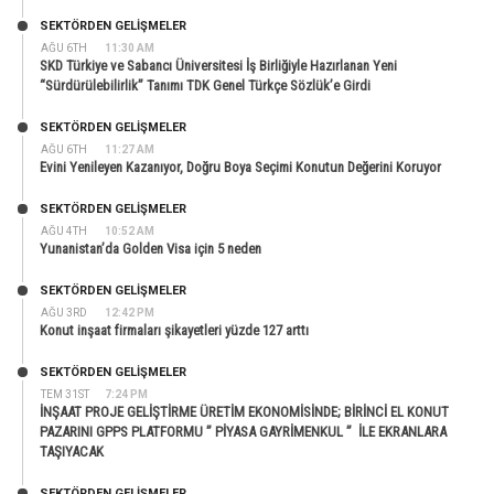
SEKTÖRDEN GELIŞMELER
AĞU 6TH
11:30 AM
SKD Türkiye ve Sabancı Üniversitesi İş Birliğiyle Hazırlanan Yeni
“Sürdürülebilirlik” Tanımı TDK Genel Türkçe Sözlük’e Girdi
SEKTÖRDEN GELIŞMELER
AĞU 6TH
11:27 AM
Evini Yenileyen Kazanıyor, Doğru Boya Seçimi Konutun Değerini Koruyor
SEKTÖRDEN GELIŞMELER
AĞU 4TH
10:52 AM
Yunanistan’da Golden Visa için 5 neden
SEKTÖRDEN GELIŞMELER
AĞU 3RD
12:42 PM
Konut inşaat firmaları şikayetleri yüzde 127 arttı
SEKTÖRDEN GELIŞMELER
TEM 31ST
7:24 PM
İNŞAAT PROJE GELİŞTİRME ÜRETİM EKONOMİSİNDE; BİRİNCİ EL KONUT
PAZARINI GPPS PLATFORMU ” PİYASA GAYRİMENKUL ” İLE EKRANLARA
TAŞIYACAK
SEKTÖRDEN GELIŞMELER