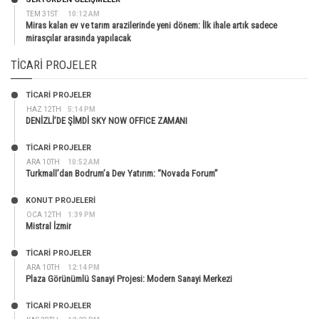
TEM 31ST
10:12 AM
Miras kalan ev ve tarım arazilerinde yeni dönem: İlk ihale artık sadece
mirasçılar arasında yapılacak
TICARI PROJELER
TİCARİ PROJELER
HAZ 12TH
5:14 PM
DENİZLİ’DE ŞİMDİ SKY NOW OFFICE ZAMANI
TİCARİ PROJELER
ARA 10TH
10:52 AM
Turkmall’dan Bodrum’a Dev Yatırım: “Novada Forum”
KONUT PROJELERI
OCA 12TH
1:39 PM
Mistral İzmir
TİCARİ PROJELER
ARA 10TH
12:14 PM
Plaza Görünümlü Sanayi Projesi: Modern Sanayi Merkezi
TİCARİ PROJELER