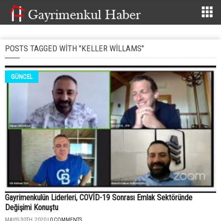
POSTS TAGGED WITH "KELLER WILLAMS"
GÜNCEL
Gayrimenkulün Liderleri, COVİD-19 Sonrası Emlak Sektöründe
Değişimi Konuştu
MAYIS 30TH, 2020 |
0 COMMENTS