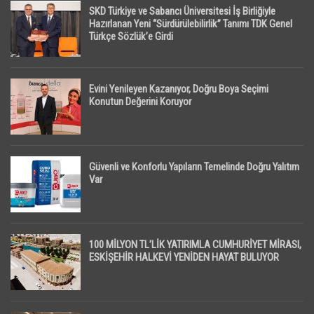
SKD Türkiye ve Sabancı Üniversitesi İş Birliğiyle
Hazırlanan Yeni “Sürdürülebilirlik” Tanımı TDK Genel
Türkçe Sözlük’e Girdi
Evini Yenileyen Kazanıyor, Doğru Boya Seçimi
Konutun Değerini Koruyor
Güvenli ve Konforlu Yapıların Temelinde Doğru Yalıtım
Var
100 MİLYON TL’LİK YATIRIMLA CUMHURİYET MİRASI,
ESKİŞEHİR HALKEVİ YENİDEN HAYAT BULUYOR