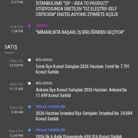
3:37 PM
İSTANBULSMD “I2P – IDEA TO PRODUCT”
STÜDYOSUNDA ÜRETİLEN “ÖZ ELEŞTİRİ-SELF
CRITICISM” ENSTELASYONU ZİYARETE AÇILDI
MİMARİ
OCA 9TH
1:38 PM
“MİMARLIKTA BAŞARI, İŞ BİRLİĞİNDEN GEÇİYOR”
SATIŞ
BÖLGESEL
TEM 21ST
12:02 PM
İzmir İlçe Konut Satışları 2026 Haziran: İzmir’de 7.791
Konut Satıldı
BÖLGESEL
TEM 21ST
11:11 AM
Ankara İlçe Konut Satışları 2026 Haziran: Ankara’da
11.699 konut Satıldı
EMLAK HABERLERI
TEM 21ST
9:40 AM
2026 Haziran İstanbul İlçe Satışları: İstanbul’da 24.084
Konut Satıldı
EMLAK HABERLERI
TEM 17TH
12:44 PM
2026 İlk 6 Aylık Döneminde 699.516 Konut Satıldı