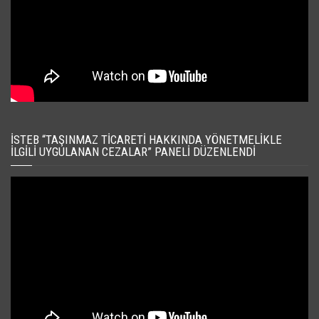
İSTEB “TAŞINMAZ TICARETI HAKKINDA YÖNETMELIKLE
İLGILI UYGULANAN CEZALAR” PANELI DÜZENLENDI