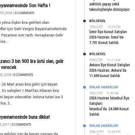
sektörü yapay zekâ
eyannamesinde Son Hafta !
teknolojileriyle dönüşüyor
TH, 2018 |
0 COMMENTS
BÖLGESEL
yılına ilişkin kira gelirleri olan
TEM 21ST
12:02 PM
fler için Gelir Vergisi Beyannamelerinde
İzmir İlçe Konut Satışları
 Pazartesi son tarih. Hesaplanan Gelir
2026 Haziran: İzmir’de
ise...
7.791 Konut Satıldı
BÖLGESEL
zancı 3 bin 900 lira üstü olan, gelir
TEM 21ST
11:11 AM
Ankara İlçe Konut Satışları
 verecek
2026 Haziran: Ankara’da
D, 2018 |
0 COMMENTS
11.699 konut Satıldı
1-26 Mart arası kira geliri için beyan
EMLAK HABERLERI
 Ev sahipleri 1 Mart’tan itibaren kira
TEM 21ST
9:40 AM
ini beyan edecekler. İstisna tutarı ise 3
2026 Haziran İstanbul İlçe
ira. 3...
Satışları:
İstanbul’da 24.084 Konut
Satıldı
eyannamesinde buna dikkat
, 2017 |
0 COMMENTS
EMLAK HABERLERI
TEM 17TH
12:44 PM
ra gelirleri için de beyan zamanı da