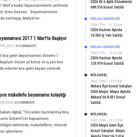
2026 İlk 6 Aylık Döneminde
27 Mart’a kadar beyannamelerin verilmesi
699.516 Konut Satıldı
or. Konu hassas... Beyannamesini
de vermeyip, Maliye’nin...
EMLAK HABERLERI
TEM 17TH
11:22 AM
2026 Haziran Ayında
16.565 İş Yeri Satıldı
eyannamesi 2017 1 Mart’ta Başlıyor
7TH, 2017 |
0 COMMENTS
EMLAK HABERLERI
TEM 17TH
10:31 AM
lı kira geliri beyannamesi dönemi 1
2026 Haziran Ayında
başlıyor. Geçen yıl konut ve iş yeri kira
129.979 Konut Satıldı
elde edenler kire geliri beyanı verecek…
BÖLGESEL
HAZ 23RD
12:59 PM
Ankara İlçe Konut Satışları
2026 Mayıs: Mayıs Ayında
lyon mükellefe beyanname kolaylığı
Ankara’da 8.021 konut
Satıldı
ST, 2016 |
0 COMMENTS
Bakanı Ağbal, "Önceden Hazırlanmış Kira
BÖLGESEL
ame Sistemi"nin kapsamının
HAZ 23RD
12:17 PM
ildiğini belirterek, mükelleflerin, internet
2026 Mayıs İzmir İlçe
Konut Satışları: Mayıs
en işlemlerini...
Ayında İzmir’de 5.624