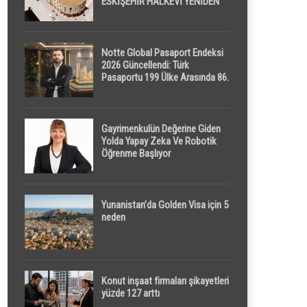
ESKİŞEHİR HALKEVİ YENİDEN
HAYAT BULUYOR
Notte Global Pasaport Endeksi
2026 Güncellendi: Türk
Pasaportu 199 Ülke Arasında 86.
Sırada
Gayrimenkulün Değerine Giden
Yolda Yapay Zeka Ve Robotik
Öğrenme Başlıyor
Yunanistan’da Golden Visa için 5
neden
Konut inşaat firmaları şikayetleri
yüzde 127 arttı