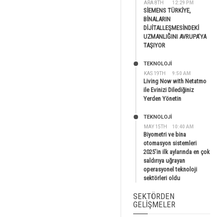
ARA 8TH
12:29 PM
SİEMENS TÜRKİYE,
BİNALARIN
DİJİTALLEŞMESİNDEKİ
UZMANLIĞINI AVRUPA’YA
TAŞIYOR
TEKNOLOJİ
KAS 19TH
9:50 AM
Living Now with Netatmo
ile Evinizi Dilediğiniz
Yerden Yönetin
TEKNOLOJİ
MAY 15TH
10:40 AM
Biyometri ve bina
otomasyon sistemleri
2025’in ilk aylarında en çok
saldırıya uğrayan
operasyonel teknoloji
sektörleri oldu
SEKTÖRDEN
GELIŞMELER