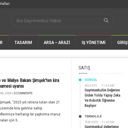
talları
AR
TASARIM
ARSA – ARAZİ
İŞ YÖNETİMİ
GİRİŞ
SATIŞ
 ve Maliye Bakanı Şimşek'ten kira
GÜNCEL
amesi uyarısı
AĞU 4TH
11:02 AM
Gayrimenkulün Değerine
ND, 2024 |
0 COMMENTS
Giden Yolda Yapay Zeka
Ve Robotik Öğrenme
imşek, "2023 yılı istisna tutarı olan 21
Başlıyor
 üzerinde kira gelirine sahip
flerimize herhangi bir yaptırıma maruz
TEKNOLOJİ
ları için 5...
TEM 30TH
11:42 AM
Gayrimenkul değerleme