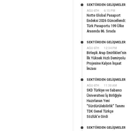
SEKTÖRDEN GELIŞMELER
AĞU 6TH
6:15 PM
Notte Global Pasaport
Endeksi 2026 Güncellendi:
Türk Pasaportu 199 Ülke
Arasında 86. Sırada
SEKTÖRDEN GELIŞMELER
AĞU 6TH
12:34 PM
Birleşik Arap Emirlikleri’nin
İlk Yüksek Hızlı Demiryolu
Projesine Kalyon İnşaat
İmzası
SEKTÖRDEN GELIŞMELER
AĞU 6TH
11:30 AM
SKD Türkiye ve Sabancı
Üniversitesi İş Birliğiyle
Hazırlanan Yeni
“Sürdürülebilirlik” Tanımı
TDK Genel Türkçe
Sözlük’e Girdi
SEKTÖRDEN GELIŞMELER