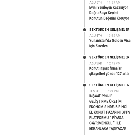
AĞU 6TH
11:27 AM
Evini Yenileyen Kazanıyor,
Doğru Boya Seçimi
Konutun Değerini Koruyor
SEKTÖRDEN GELIŞMELER
AĞU 4TH
10:52 AM
Yunanistan’da Golden Visa
için 5 neden
SEKTÖRDEN GELIŞMELER
AĞU 3RD
12:42 PM
Konut inşaat firmaları
şikayetleri yüzde 127 arttı
SEKTÖRDEN GELIŞMELER
TEM 31ST
7:24 PM
İNŞAAT PROJE
GELİŞTİRME ÜRETİM
EKONOMİSİNDE; BİRİNCİ
EL KONUT PAZARINI GPPS
PLATFORMU ” PİYASA
GAYRİMENKUL ” İLE
EKRANLARA TAŞIYACAK