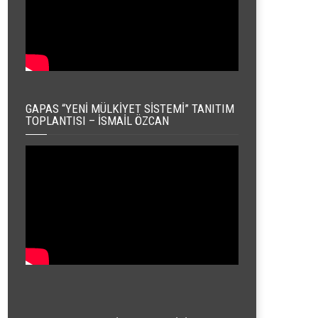
GAPAS “YENI MÜLKIYET SISTEMI” TANITIM
TOPLANTISI – İSMAIL ÖZCAN