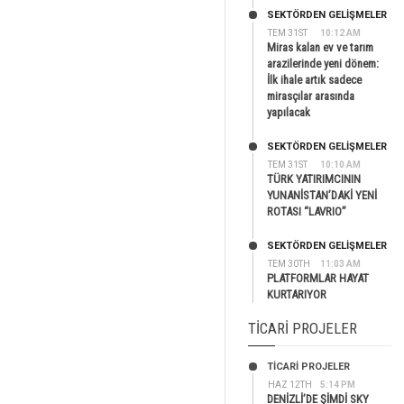
SEKTÖRDEN GELIŞMELER
TEM 31ST
10:12 AM
Miras kalan ev ve tarım
arazilerinde yeni dönem:
İlk ihale artık sadece
mirasçılar arasında
yapılacak
SEKTÖRDEN GELIŞMELER
TEM 31ST
10:10 AM
TÜRK YATIRIMCININ
YUNANİSTAN’DAKİ YENİ
ROTASI “LAVRIO”
SEKTÖRDEN GELIŞMELER
TEM 30TH
11:03 AM
PLATFORMLAR HAYAT
KURTARIYOR
TICARI PROJELER
TİCARİ PROJELER
HAZ 12TH
5:14 PM
DENİZLİ’DE ŞİMDİ SKY