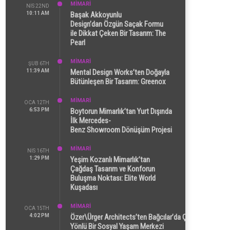
MİMARİ
NIS 22ND
10:11 AM
Başak Akkoyunlu
Design’dan Özgün Saçak Formu
ile Dikkat Çeken Bir Tasarım: The
Pearl
MİMARİ
ŞUB 6TH
11:39 AM
Mental Design Works’ten Doğayla
Bütünleşen Bir Tasarım: Greenox
MİMARİ
OCA 12TH
6:53 PM
Boytorun Mimarlık’tan Yurt Dışında
İlk Mercedes-
Benz Showroom Dönüşüm Projesi
MİMARİ
NIS 16TH
1:29 PM
Yeşim Kozanlı Mimarlık’tan
Çağdaş Tasarım ve Konforun
Buluşma Noktası: Elite World
Kuşadası
MİMARİ
OCA 15TH
4:02 PM
Özer\Ürger Architects’ten Bağcılar’da Çok
Yönlü Bir Sosyal Yaşam Merkezi