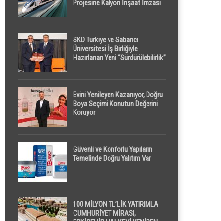
Projesine Kalyon İnşaat İmzası
SKD Türkiye ve Sabancı
Üniversitesi İş Birliğiyle
Hazırlanan Yeni “Sürdürülebilirlik”
Tanımı TDK Genel Türkçe
Sözlük’e Girdi
Evini Yenileyen Kazanıyor, Doğru
Boya Seçimi Konutun Değerini
Koruyor
Güvenli ve Konforlu Yapıların
Temelinde Doğru Yalıtım Var
100 MİLYON TL’LİK YATIRIMLA
CUMHURİYET MİRASI,