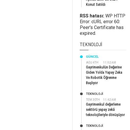
Konut Satıldı
RSS hatası:
WP HTTP
Error: cURL error 60:
Peer's Certificate has
expired.
TEKNOLOJI
GÜNCEL
AĞU 4TH
11:02 AM
Gayrimenkulün Değerine
Giden Yolda Yapay Zeka
Ve Robotik Öğrenme
Başlıyor
TEKNOLOJİ
TEM 30TH
11:42 AM
Gayrimenkul değerleme
sektörü yapay zekâ
teknolojileriyle dönüşüyor
TEKNOLOJİ