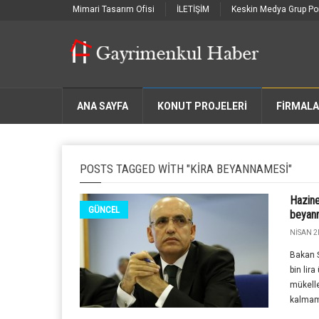
Mimari Tasarım Ofisi
İLETİŞİM
Keskin Medya Grup Por
ANA SAYFA
KONUT PROJELERİ
FIRMAL
POSTS TAGGED WITH "KIRA BEYANNAMESI"
Hazine
GÜNCEL
beyann
NISAN 2
Bakan Ş
bin lira
mükelle
kalmama