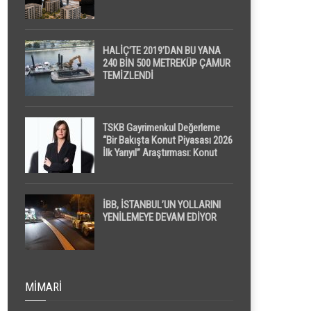
HALİÇ’TE 2019’DAN BU YANA
240 BİN 500 METREKÜP ÇAMUR
TEMİZLENDİ
TSKB Gayrimenkul Değerleme
“Bir Bakışta Konut Piyasası 2026
İlk Yarıyıl” Araştırması: Konut
Piyasasında Dengeli Görünüm
Sürerken, İlk El ve İpotekli
Satışlarda Sınırlı Toparlanma
Dikkat Çekti
İBB, İSTANBUL’UN YOLLARINI
YENİLEMEYE DEVAM EDİYOR
MIMARI