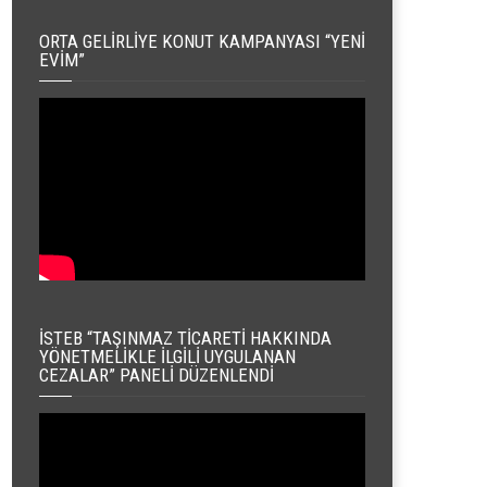
ORTA GELIRLIYE KONUT KAMPANYASI “YENI
EVIM”
İSTEB “TAŞINMAZ TICARETI HAKKINDA
YÖNETMELIKLE İLGILI UYGULANAN
CEZALAR” PANELI DÜZENLENDI