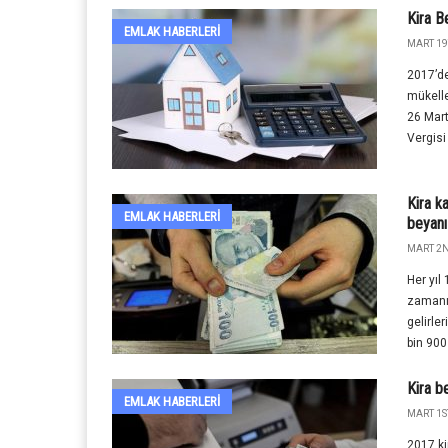
Kira B
EMLAK HABERLERI
MART 19
2017’de 
mükelle
26 Mart
Vergisi 
Kira ka
EMLAK HABERLERI
beyanı
MART 2N
Her yıl 
zamanı.
gelirler
bin 900 l
Kira b
EMLAK HABERLERI
MART 1ST
2017 ki