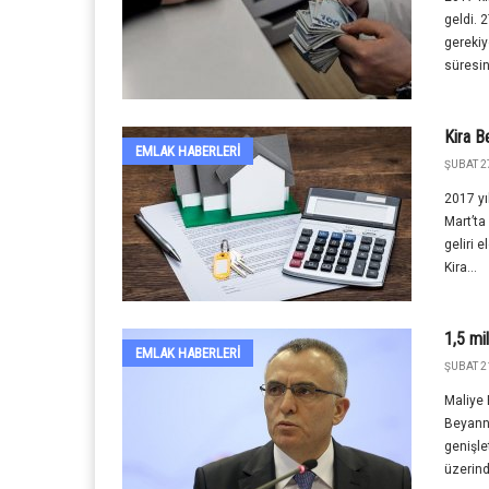
geldi. 
gerekiy
süresin
Kira B
EMLAK HABERLERI
ŞUBAT 2
2017 yı
Mart’ta 
geliri 
Kira...
1,5 mi
EMLAK HABERLERI
ŞUBAT 21
Maliye 
Beyann
genişlet
üzerind