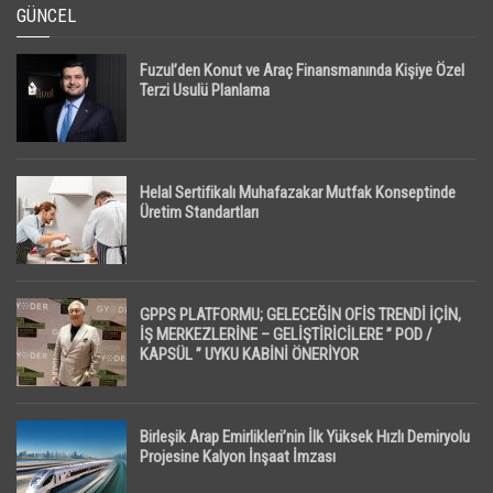
GÜNCEL
Fuzul’den Konut ve Araç Finansmanında Kişiye Özel
Terzi Usulü Planlama
Helal Sertifikalı Muhafazakar Mutfak Konseptinde
Üretim Standartları
GPPS PLATFORMU; GELECEĞİN OFİS TRENDİ İÇİN,
İŞ MERKEZLERİNE – GELİŞTİRİCİLERE ” POD /
KAPSÜL ” UYKU KABİNİ ÖNERİYOR
Birleşik Arap Emirlikleri’nin İlk Yüksek Hızlı Demiryolu
Projesine Kalyon İnşaat İmzası