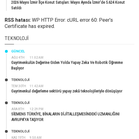
2026 Mayıs İzmir İlçe Konut Satışları: Mayıs Ayında İzmir’de 5.624 Konut
Satıldı
RSS hatası:
WP HTTP Error: cURL error 60: Peer's
Certificate has expired.
TEKNOLOJI
GÜNCEL
AĞU 4TH
11:02 AM
Gayrimenkulün Değerine Giden Yolda Yapay Zeka Ve Robotik Öğrenme
Başlıyor
TEKNOLOJİ
TEM 30TH
11:42 AM
Gayrimenkul değerleme sektörü yapay zekâ teknolojileriyle dönüşüyor
TEKNOLOJİ
ARA 8TH
12:29 PM
SİEMENS TÜRKİYE, BİNALARIN DİJİTALLEŞMESİNDEKİ UZMANLIĞINI
AVRUPA’YA TAŞIYOR
TEKNOLOJİ
KAS 19TH
9:50 AM