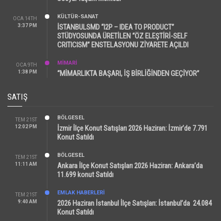
KÜLTÜR-SANAT
OCA 14TH
3:37 PM
İSTANBULSMD “I2P – IDEA TO PRODUCT”
STÜDYOSUNDA ÜRETİLEN “ÖZ ELEŞTİRİ-SELF
CRITICISM” ENSTELASYONU ZİYARETE AÇILDI
MİMARİ
OCA 9TH
1:38 PM
“MİMARLIKTA BAŞARI, İŞ BİRLİĞİNDEN GEÇİYOR”
SATIŞ
BÖLGESEL
TEM 21ST
12:02 PM
İzmir İlçe Konut Satışları 2026 Haziran: İzmir’de 7.791
Konut Satıldı
BÖLGESEL
TEM 21ST
11:11 AM
Ankara İlçe Konut Satışları 2026 Haziran: Ankara’da
11.699 konut Satıldı
EMLAK HABERLERI
TEM 21ST
9:40 AM
2026 Haziran İstanbul İlçe Satışları: İstanbul’da 24.084
Konut Satıldı