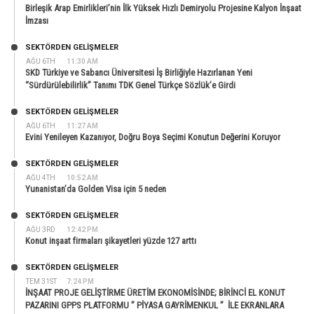
Birleşik Arap Emirlikleri’nin İlk Yüksek Hızlı Demiryolu Projesine Kalyon İnşaat
İmzası
SEKTÖRDEN GELIŞMELER
AĞU 6TH
11:30 AM
SKD Türkiye ve Sabancı Üniversitesi İş Birliğiyle Hazırlanan Yeni
“Sürdürülebilirlik” Tanımı TDK Genel Türkçe Sözlük’e Girdi
SEKTÖRDEN GELIŞMELER
AĞU 6TH
11:27 AM
Evini Yenileyen Kazanıyor, Doğru Boya Seçimi Konutun Değerini Koruyor
SEKTÖRDEN GELIŞMELER
AĞU 4TH
10:52 AM
Yunanistan’da Golden Visa için 5 neden
SEKTÖRDEN GELIŞMELER
AĞU 3RD
12:42 PM
Konut inşaat firmaları şikayetleri yüzde 127 arttı
SEKTÖRDEN GELIŞMELER
TEM 31ST
7:24 PM
İNŞAAT PROJE GELİŞTİRME ÜRETİM EKONOMİSİNDE; BİRİNCİ EL KONUT
PAZARINI GPPS PLATFORMU ” PİYASA GAYRİMENKUL ” İLE EKRANLARA