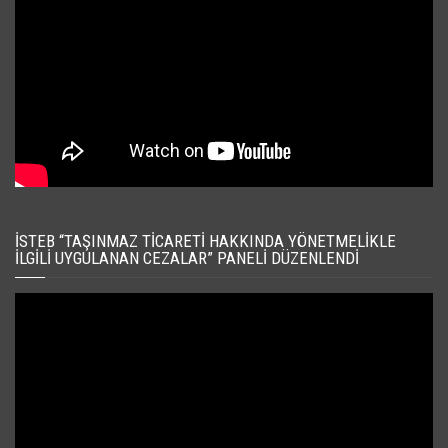
İSTEB “TAŞINMAZ TICARETI HAKKINDA YÖNETMELIKLE
İLGILI UYGULANAN CEZALAR” PANELI DÜZENLENDI