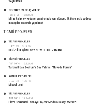
TAŞIYACAK
SEKTÖRDEN GELIŞMELER
TEM 31ST
10:12 AM
Miras kalan ev ve tarım arazilerinde yeni dönem: İlk ihale artık sadece
mirasçılar arasında yapılacak
TICARI PROJELER
TİCARİ PROJELER
HAZ 12TH
5:14 PM
DENİZLİ’DE ŞİMDİ SKY NOW OFFICE ZAMANI
TİCARİ PROJELER
ARA 10TH
10:52 AM
Turkmall’dan Bodrum’a Dev Yatırım: “Novada Forum”
KONUT PROJELERI
OCA 12TH
1:39 PM
Mistral İzmir
TİCARİ PROJELER
ARA 10TH
12:14 PM
Plaza Görünümlü Sanayi Projesi: Modern Sanayi Merkezi