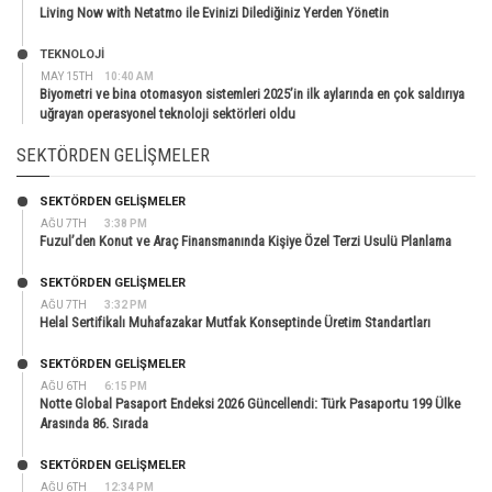
Living Now with Netatmo ile Evinizi Dilediğiniz Yerden Yönetin
TEKNOLOJİ
MAY 15TH
10:40 AM
Biyometri ve bina otomasyon sistemleri 2025’in ilk aylarında en çok saldırıya
uğrayan operasyonel teknoloji sektörleri oldu
SEKTÖRDEN GELIŞMELER
SEKTÖRDEN GELIŞMELER
AĞU 7TH
3:38 PM
Fuzul’den Konut ve Araç Finansmanında Kişiye Özel Terzi Usulü Planlama
SEKTÖRDEN GELIŞMELER
AĞU 7TH
3:32 PM
Helal Sertifikalı Muhafazakar Mutfak Konseptinde Üretim Standartları
SEKTÖRDEN GELIŞMELER
AĞU 6TH
6:15 PM
Notte Global Pasaport Endeksi 2026 Güncellendi: Türk Pasaportu 199 Ülke
Arasında 86. Sırada
SEKTÖRDEN GELIŞMELER
AĞU 6TH
12:34 PM