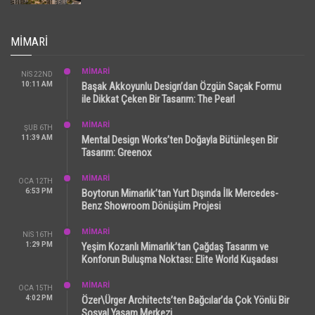
MIMARI
MİMARİ
NIS 22ND
10:11 AM
Başak Akkoyunlu Design’dan Özgün Saçak Formu
ile Dikkat Çeken Bir Tasarım: The Pearl
MİMARİ
ŞUB 6TH
11:39 AM
Mental Design Works’ten Doğayla Bütünleşen Bir
Tasarım: Greenox
MİMARİ
OCA 12TH
6:53 PM
Boytorun Mimarlık’tan Yurt Dışında İlk Mercedes-
Benz Showroom Dönüşüm Projesi
MİMARİ
NIS 16TH
1:29 PM
Yeşim Kozanlı Mimarlık’tan Çağdaş Tasarım ve
Konforun Buluşma Noktası: Elite World Kuşadası
MİMARİ
OCA 15TH
4:02 PM
Özer\Ürger Architects’ten Bağcılar’da Çok Yönlü Bir
Sosyal Yaşam Merkezi