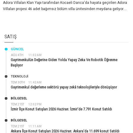
Adora Villaları Klan Yapı tarafından Kocaeli Darıca'da hayata geçirilen Adora
Villaları projesi 46 adet bağımsız bölüm villa ünitesinden meydana geliyor....
SATIŞ
GÜNCEL
AĞU 4TH
11:02 AM
Gayrimenkulün Değerine Giden Yolda Yapay Zeka Ve Robotik Öğrenme
Başlıyor
TEKNOLOJİ
TEM 30TH
11:42 AM
Gayrimenkul değerleme sektörü yapay zekâ teknolojileriyle dönüşüyor
BÖLGESEL
TEM 21ST
12:02 PM
İzmir İlçe Konut Satışları 2026 Haziran: İzmir’de 7.791 Konut Satıldı
BÖLGESEL
TEM 21ST
11:11 AM
Ankara İlçe Konut Satışları 2026 Haziran: Ankara’da 11.699 konut Satıldı