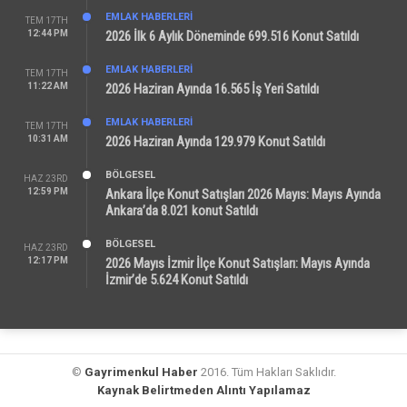
EMLAK HABERLERI
TEM 17TH
12:44 PM
2026 İlk 6 Aylık Döneminde 699.516 Konut Satıldı
EMLAK HABERLERI
TEM 17TH
11:22 AM
2026 Haziran Ayında 16.565 İş Yeri Satıldı
EMLAK HABERLERI
TEM 17TH
10:31 AM
2026 Haziran Ayında 129.979 Konut Satıldı
BÖLGESEL
HAZ 23RD
12:59 PM
Ankara İlçe Konut Satışları 2026 Mayıs: Mayıs Ayında
Ankara’da 8.021 konut Satıldı
BÖLGESEL
HAZ 23RD
12:17 PM
2026 Mayıs İzmir İlçe Konut Satışları: Mayıs Ayında
İzmir’de 5.624 Konut Satıldı
©
Gayrimenkul Haber
2016. Tüm Hakları Saklıdır.
Kaynak Belirtmeden Alıntı Yapılamaz