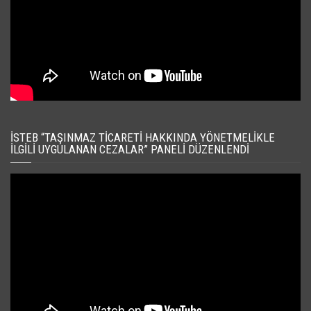
İSTEB “TAŞINMAZ TICARETI HAKKINDA YÖNETMELIKLE
İLGILI UYGULANAN CEZALAR” PANELI DÜZENLENDI