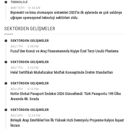
TEKNOLOJİ
MAY 15TH
10:40 AM
Biyometri ve bina otomasyon sistemleri 2025’in ilk aylarında en çok saldırıya
uğrayan operasyonel teknoloji sektörleri oldu
SEKTÖRDEN GELIŞMELER
SEKTÖRDEN GELIŞMELER
AĞU 7TH
3:38 PM
Fuzul’den Konut ve Araç Finansmanında Kişiye Özel Terzi Usulü Planlama
SEKTÖRDEN GELIŞMELER
AĞU 7TH
3:32 PM
Helal Sertifikalı Muhafazakar Mutfak Konseptinde Üretim Standartları
SEKTÖRDEN GELIŞMELER
AĞU 6TH
6:15 PM
Notte Global Pasaport Endeksi 2026 Güncellendi: Türk Pasaportu 199 Ülke
Arasında 86. Sırada
SEKTÖRDEN GELIŞMELER
AĞU 6TH
12:34 PM
Birleşik Arap Emirlikleri’nin İlk Yüksek Hızlı Demiryolu Projesine Kalyon İnşaat
İmzası