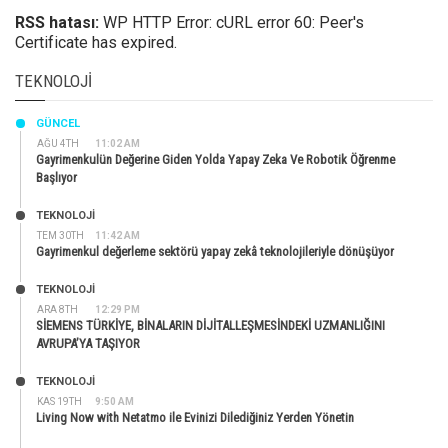
RSS hatası:
WP HTTP Error: cURL error 60: Peer's
Certificate has expired.
TEKNOLOJI
GÜNCEL
AĞU 4TH
11:02 AM
Gayrimenkulün Değerine Giden Yolda Yapay Zeka Ve Robotik Öğrenme
Başlıyor
TEKNOLOJİ
TEM 30TH
11:42 AM
Gayrimenkul değerleme sektörü yapay zekâ teknolojileriyle dönüşüyor
TEKNOLOJİ
ARA 8TH
12:29 PM
SİEMENS TÜRKİYE, BİNALARIN DİJİTALLEŞMESİNDEKİ UZMANLIĞINI
AVRUPA’YA TAŞIYOR
TEKNOLOJİ
KAS 19TH
9:50 AM
Living Now with Netatmo ile Evinizi Dilediğiniz Yerden Yönetin