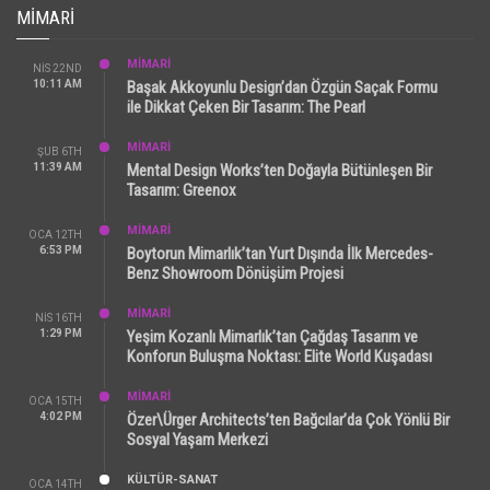
MIMARI
MİMARİ
NIS 22ND
10:11 AM
Başak Akkoyunlu Design’dan Özgün Saçak Formu
ile Dikkat Çeken Bir Tasarım: The Pearl
MİMARİ
ŞUB 6TH
11:39 AM
Mental Design Works’ten Doğayla Bütünleşen Bir
Tasarım: Greenox
MİMARİ
OCA 12TH
6:53 PM
Boytorun Mimarlık’tan Yurt Dışında İlk Mercedes-
Benz Showroom Dönüşüm Projesi
MİMARİ
NIS 16TH
1:29 PM
Yeşim Kozanlı Mimarlık’tan Çağdaş Tasarım ve
Konforun Buluşma Noktası: Elite World Kuşadası
MİMARİ
OCA 15TH
4:02 PM
Özer\Ürger Architects’ten Bağcılar’da Çok Yönlü Bir
Sosyal Yaşam Merkezi
KÜLTÜR-SANAT
OCA 14TH