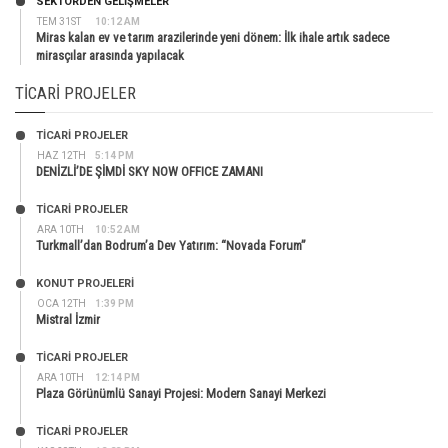
SEKTÖRDEN GELIŞMELER
TEM 31ST
10:12 AM
Miras kalan ev ve tarım arazilerinde yeni dönem: İlk ihale artık sadece
mirasçılar arasında yapılacak
TICARI PROJELER
TİCARİ PROJELER
HAZ 12TH
5:14 PM
DENİZLİ’DE ŞİMDİ SKY NOW OFFICE ZAMANI
TİCARİ PROJELER
ARA 10TH
10:52 AM
Turkmall’dan Bodrum’a Dev Yatırım: “Novada Forum”
KONUT PROJELERI
OCA 12TH
1:39 PM
Mistral İzmir
TİCARİ PROJELER
ARA 10TH
12:14 PM
Plaza Görünümlü Sanayi Projesi: Modern Sanayi Merkezi
TİCARİ PROJELER