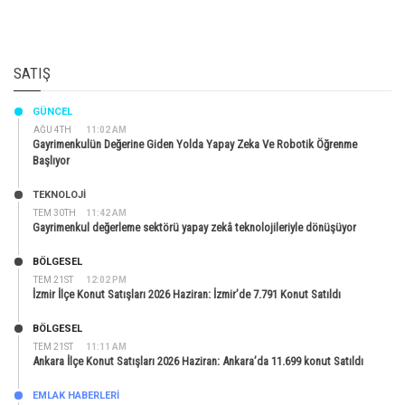
SATIŞ
GÜNCEL
AĞU 4TH
11:02 AM
Gayrimenkulün Değerine Giden Yolda Yapay Zeka Ve Robotik Öğrenme
Başlıyor
TEKNOLOJİ
TEM 30TH
11:42 AM
Gayrimenkul değerleme sektörü yapay zekâ teknolojileriyle dönüşüyor
BÖLGESEL
TEM 21ST
12:02 PM
İzmir İlçe Konut Satışları 2026 Haziran: İzmir’de 7.791 Konut Satıldı
BÖLGESEL
TEM 21ST
11:11 AM
Ankara İlçe Konut Satışları 2026 Haziran: Ankara’da 11.699 konut Satıldı
EMLAK HABERLERI