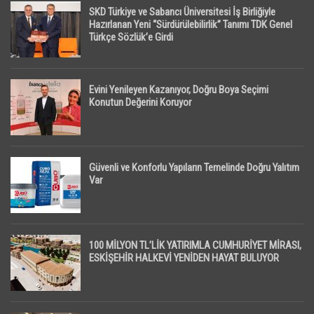
SKD Türkiye ve Sabancı Üniversitesi İş Birliğiyle
Hazırlanan Yeni “Sürdürülebilirlik” Tanımı TDK Genel
Türkçe Sözlük’e Girdi
Evini Yenileyen Kazanıyor, Doğru Boya Seçimi
Konutun Değerini Koruyor
Güvenli ve Konforlu Yapıların Temelinde Doğru Yalıtım
Var
100 MİLYON TL’LİK YATIRIMLA CUMHURİYET MİRASI,
ESKİŞEHİR HALKEVİ YENİDEN HAYAT BULUYOR