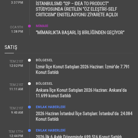
3:37 PM
İSTANBULSMD “I2P – IDEA TO PRODUCT”
STÜDYOSUNDA ÜRETİLEN “ÖZ ELEŞTİRİ-SELF
CRITICISM” ENSTELASYONU ZİYARETE AÇILDI
MİMARİ
OCA 9TH
1:38 PM
“MİMARLIKTA BAŞARI, İŞ BİRLİĞİNDEN GEÇİYOR”
SATIŞ
BÖLGESEL
TEM 21ST
12:02 PM
İzmir İlçe Konut Satışları 2026 Haziran: İzmir’de 7.791
Konut Satıldı
BÖLGESEL
TEM 21ST
11:11 AM
Ankara İlçe Konut Satışları 2026 Haziran: Ankara’da
11.699 konut Satıldı
EMLAK HABERLERI
TEM 21ST
9:40 AM
2026 Haziran İstanbul İlçe Satışları: İstanbul’da 24.084
Konut Satıldı
EMLAK HABERLERI
TEM 17TH
12:44 PM
2026 İlk 6 Aylık Döneminde 699.516 Konut Satıldı