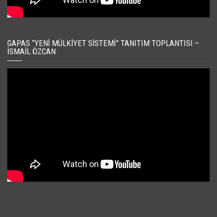
GAPAS “YENI MÜLKIYET SISTEMI” TANITIM TOPLANTISI –
İSMAIL ÖZCAN