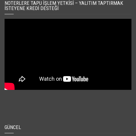
NOTERLERE TAPU İŞLEM YETKISI – YALITIM TAPTIRMAK
İSTEYENE KREDI DESTEĞI
GÜNCEL