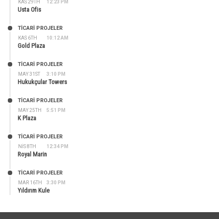
KAS 29TH
12:23 PM
Usta Ofis
TİCARİ PROJELER
KAS 6TH
10:12 AM
Gold Plaza
TİCARİ PROJELER
MAY 31ST
3:10 PM
Hukukçular Towers
TİCARİ PROJELER
MAY 25TH
5:51 PM
K Plaza
TİCARİ PROJELER
NIS 8TH
12:34 PM
Royal Marin
TİCARİ PROJELER
MAR 16TH
3:30 PM
Yıldırım Kule