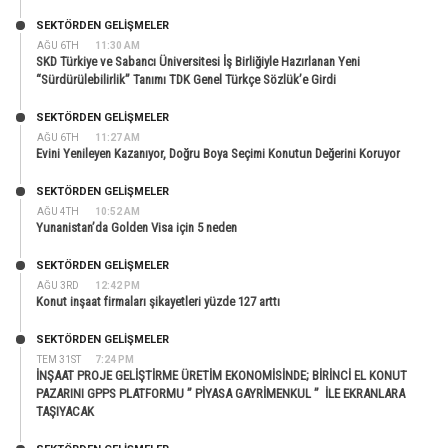
SEKTÖRDEN GELIŞMELER
AĞU 6TH
11:30 AM
SKD Türkiye ve Sabancı Üniversitesi İş Birliğiyle Hazırlanan Yeni
“Sürdürülebilirlik” Tanımı TDK Genel Türkçe Sözlük’e Girdi
SEKTÖRDEN GELIŞMELER
AĞU 6TH
11:27 AM
Evini Yenileyen Kazanıyor, Doğru Boya Seçimi Konutun Değerini Koruyor
SEKTÖRDEN GELIŞMELER
AĞU 4TH
10:52 AM
Yunanistan’da Golden Visa için 5 neden
SEKTÖRDEN GELIŞMELER
AĞU 3RD
12:42 PM
Konut inşaat firmaları şikayetleri yüzde 127 arttı
SEKTÖRDEN GELIŞMELER
TEM 31ST
7:24 PM
İNŞAAT PROJE GELİŞTİRME ÜRETİM EKONOMİSİNDE; BİRİNCİ EL KONUT
PAZARINI GPPS PLATFORMU ” PİYASA GAYRİMENKUL ” İLE EKRANLARA
TAŞIYACAK