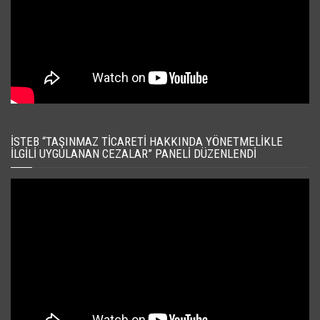
İSTEB “TAŞINMAZ TICARETI HAKKINDA YÖNETMELIKLE
İLGILI UYGULANAN CEZALAR” PANELI DÜZENLENDI