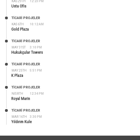
KAS 29TH
12:23 PM
Usta Ofis
TİCARİ PROJELER
KAS 6TH
10:12 AM
Gold Plaza
TİCARİ PROJELER
MAY 31ST
3:10 PM
Hukukçular Towers
TİCARİ PROJELER
MAY 25TH
5:51 PM
K Plaza
TİCARİ PROJELER
NIS 8TH
12:34 PM
Royal Marin
TİCARİ PROJELER
MAR 16TH
3:30 PM
Yıldırım Kule