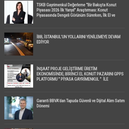
TSKB Gayrimenkul Değerleme “Bir Bakışta Konut
Piyasası 2026 İlk Yarıyıl” Araştırması: Konut
Piyasasında Dengeli Görünüm Sürerken, İlk El ve
İpotekli Satışlarda Sınırlı Toparlanma Dikkat Çekti
İBB, İSTANBUL’UN YOLLARINI YENİLEMEYE DEVAM
EDİYOR
İNŞAAT PROJE GELİŞTİRME ÜRETİM
EKONOMİSİNDE; BİRİNCİ EL KONUT PAZARINI GPPS
PLATFORMU ” PİYASA GAYRİMENKUL ” İLE
EKRANLARA TAŞIYACAK
Garanti BBVA’dan Tapuda Güvenli ve Dijital Alım Satım
Dönemi