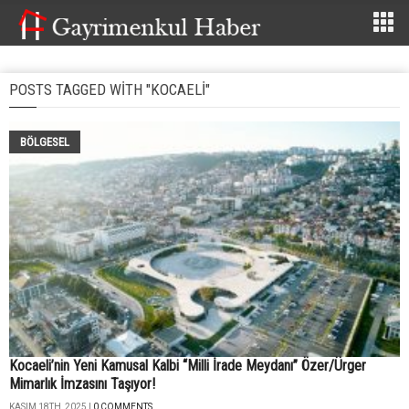
POSTS TAGGED WITH "KOCAELI"
BÖLGESEL
Kocaeli’nin Yeni Kamusal Kalbi “Milli İrade Meydanı” Özer/Ürger
Mimarlık İmzasını Taşıyor!
KASIM 18TH, 2025 |
0 COMMENTS