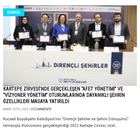
GÜNCEL
KARTEPE ZİRVESİ’NDE GERÇEKLEŞEN “AFET YÖNETİMİ” VE
“VİZYONER YÖNETİM” OTURUMLARINDA DAYANIKLI ŞEHRİN
ÖZELLİKLERİ MASAYA YATIRILDI
MART 25TH, 2022 |
0 COMMENTS
Kocaeli Büyükşehir Belediyesi’nin “Dirençli Şehirler ve Şehrin Dönüşümü”
temasıyla 4’üncüsünü gerçekleştirdiği 2022 Kartepe Zirvesi, özel...