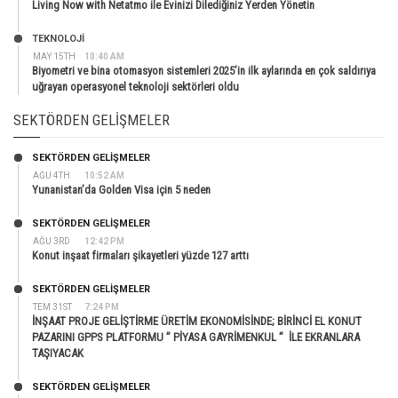
Living Now with Netatmo ile Evinizi Dilediğiniz Yerden Yönetin
TEKNOLOJİ
MAY 15TH
10:40 AM
Biyometri ve bina otomasyon sistemleri 2025’in ilk aylarında en çok saldırıya
uğrayan operasyonel teknoloji sektörleri oldu
SEKTÖRDEN GELIŞMELER
SEKTÖRDEN GELIŞMELER
AĞU 4TH
10:52 AM
Yunanistan’da Golden Visa için 5 neden
SEKTÖRDEN GELIŞMELER
AĞU 3RD
12:42 PM
Konut inşaat firmaları şikayetleri yüzde 127 arttı
SEKTÖRDEN GELIŞMELER
TEM 31ST
7:24 PM
İNŞAAT PROJE GELİŞTİRME ÜRETİM EKONOMİSİNDE; BİRİNCİ EL KONUT
PAZARINI GPPS PLATFORMU ” PİYASA GAYRİMENKUL ” İLE EKRANLARA
TAŞIYACAK
SEKTÖRDEN GELIŞMELER