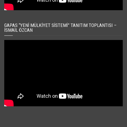
GAPAS “YENI MÜLKIYET SISTEMI” TANITIM TOPLANTISI –
İSMAIL ÖZCAN