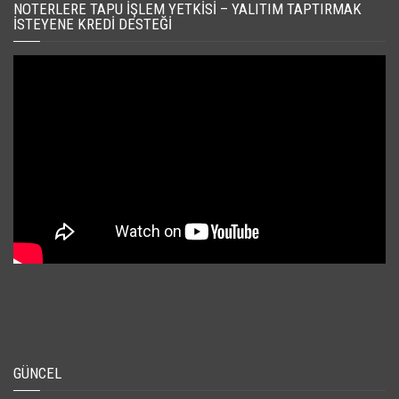
NOTERLERE TAPU İŞLEM YETKISI – YALITIM TAPTIRMAK
İSTEYENE KREDI DESTEĞI
GÜNCEL