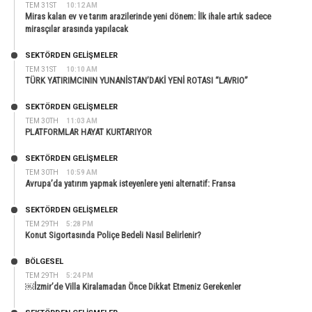
TEM 31ST
10:12 AM
Miras kalan ev ve tarım arazilerinde yeni dönem: İlk ihale artık sadece
mirasçılar arasında yapılacak
SEKTÖRDEN GELIŞMELER
TEM 31ST
10:10 AM
TÜRK YATIRIMCININ YUNANİSTAN’DAKİ YENİ ROTASI “LAVRIO”
SEKTÖRDEN GELIŞMELER
TEM 30TH
11:03 AM
PLATFORMLAR HAYAT KURTARIYOR
SEKTÖRDEN GELIŞMELER
TEM 30TH
10:59 AM
Avrupa’da yatırım yapmak isteyenlere yeni alternatif: Fransa
SEKTÖRDEN GELIŞMELER
TEM 29TH
5:28 PM
Konut Sigortasında Poliçe Bedeli Nasıl Belirlenir?
BÖLGESEL
TEM 29TH
5:24 PM
￼İzmir’de Villa Kiralamadan Önce Dikkat Etmeniz Gerekenler