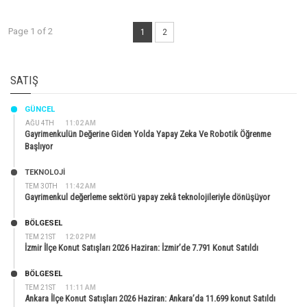
Page 1 of 2
1
2
SATIŞ
GÜNCEL
AĞU 4TH
11:02 AM
Gayrimenkulün Değerine Giden Yolda Yapay Zeka Ve Robotik Öğrenme
Başlıyor
TEKNOLOJİ
TEM 30TH
11:42 AM
Gayrimenkul değerleme sektörü yapay zekâ teknolojileriyle dönüşüyor
BÖLGESEL
TEM 21ST
12:02 PM
İzmir İlçe Konut Satışları 2026 Haziran: İzmir’de 7.791 Konut Satıldı
BÖLGESEL
TEM 21ST
11:11 AM
Ankara İlçe Konut Satışları 2026 Haziran: Ankara’da 11.699 konut Satıldı