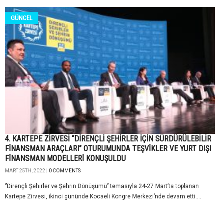
GÜNCEL
4. KARTEPE ZİRVESİ “DİRENÇLİ ŞEHİRLER İÇİN SÜRDÜRÜLEBİLİR
FİNANSMAN ARAÇLARI” OTURUMUNDA TEŞVİKLER VE YURT DIŞI
FİNANSMAN MODELLERİ KONUŞULDU
MART 25TH, 2022 |
0 COMMENTS
‘’Dirençli Şehirler ve Şehrin Dönüşümü’’ temasıyla 24-27 Mart’ta toplanan
Kartepe Zirvesi, ikinci gününde Kocaeli Kongre Merkezi’nde devam etti....