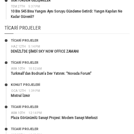
SEKTÖRDEN GELIŞMELER
TEM 27TH
5:37 PM
10 Bin 545 Bina Yangını Aynı Soruyu Gündeme Getirdi: Yangın Kapıları Ne
Kadar Güvenli?
TICARI PROJELER
TİCARİ PROJELER
HAZ 12TH
5:14 PM
DENİZLİ’DE ŞİMDİ SKY NOW OFFICE ZAMANI
TİCARİ PROJELER
ARA 10TH
10:52 AM
Turkmall’dan Bodrum’a Dev Yatırım: “Novada Forum”
KONUT PROJELERI
OCA 12TH
1:39 PM
Mistral İzmir
TİCARİ PROJELER
ARA 10TH
12:14 PM
Plaza Görünümlü Sanayi Projesi: Modern Sanayi Merkezi
TİCARİ PROJELER