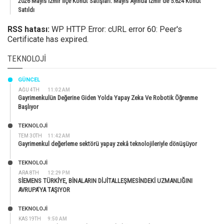
2026 Mayıs İzmir İlçe Konut Satışları: Mayıs Ayında İzmir’de 5.624 Konut
Satıldı
RSS hatası:
WP HTTP Error: cURL error 60: Peer's
Certificate has expired.
TEKNOLOJI
GÜNCEL
AĞU 4TH
11:02 AM
Gayrimenkulün Değerine Giden Yolda Yapay Zeka Ve Robotik Öğrenme
Başlıyor
TEKNOLOJİ
TEM 30TH
11:42 AM
Gayrimenkul değerleme sektörü yapay zekâ teknolojileriyle dönüşüyor
TEKNOLOJİ
ARA 8TH
12:29 PM
SİEMENS TÜRKİYE, BİNALARIN DİJİTALLEŞMESİNDEKİ UZMANLIĞINI
AVRUPA’YA TAŞIYOR
TEKNOLOJİ
KAS 19TH
9:50 AM