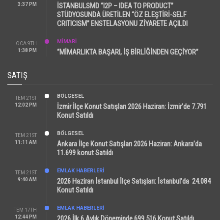
3:37 PM
İSTANBULSMD “I2P – IDEA TO PRODUCT”
STÜDYOSUNDA ÜRETİLEN “ÖZ ELEŞTİRİ-SELF
CRITICISM” ENSTELASYONU ZİYARETE AÇILDI
MİMARİ
OCA 9TH
1:38 PM
“MİMARLIKTA BAŞARI, İŞ BİRLİĞİNDEN GEÇİYOR”
SATIŞ
BÖLGESEL
TEM 21ST
12:02 PM
İzmir İlçe Konut Satışları 2026 Haziran: İzmir’de 7.791
Konut Satıldı
BÖLGESEL
TEM 21ST
11:11 AM
Ankara İlçe Konut Satışları 2026 Haziran: Ankara’da
11.699 konut Satıldı
EMLAK HABERLERI
TEM 21ST
9:40 AM
2026 Haziran İstanbul İlçe Satışları: İstanbul’da 24.084
Konut Satıldı
EMLAK HABERLERI
TEM 17TH
12:44 PM
2026 İlk 6 Aylık Döneminde 699.516 Konut Satıldı