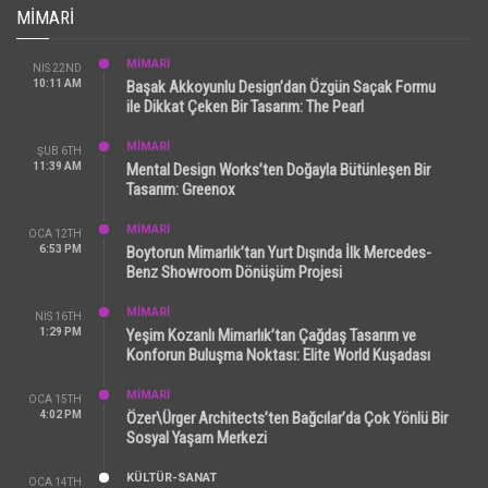
MIMARI
MİMARİ
NIS 22ND
10:11 AM
Başak Akkoyunlu Design’dan Özgün Saçak Formu
ile Dikkat Çeken Bir Tasarım: The Pearl
MİMARİ
ŞUB 6TH
11:39 AM
Mental Design Works’ten Doğayla Bütünleşen Bir
Tasarım: Greenox
MİMARİ
OCA 12TH
6:53 PM
Boytorun Mimarlık’tan Yurt Dışında İlk Mercedes-
Benz Showroom Dönüşüm Projesi
MİMARİ
NIS 16TH
1:29 PM
Yeşim Kozanlı Mimarlık’tan Çağdaş Tasarım ve
Konforun Buluşma Noktası: Elite World Kuşadası
MİMARİ
OCA 15TH
4:02 PM
Özer\Ürger Architects’ten Bağcılar’da Çok Yönlü Bir
Sosyal Yaşam Merkezi
KÜLTÜR-SANAT
OCA 14TH