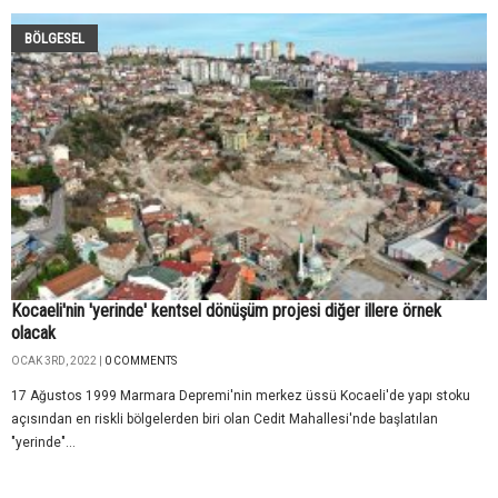
BÖLGESEL
Kocaeli'nin 'yerinde' kentsel dönüşüm projesi diğer illere örnek
olacak
OCAK 3RD, 2022 |
0 COMMENTS
17 Ağustos 1999 Marmara Depremi'nin merkez üssü Kocaeli'de yapı stoku
açısından en riskli bölgelerden biri olan Cedit Mahallesi'nde başlatılan
"yerinde"...