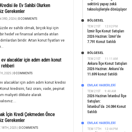
sektörü yapay zekâ
Kredisi ile Ev Sahibi Olurken
teknolojileriyle dönüşüyor
iz Gerekenler
 3RD, 2026 |
0 COMMENTS
BÖLGESEL
TEM 21ST
12:02 PM
de ev sahibi olmak, birçok kişi için
İzmir İlçe Konut Satışları
bir hedef ve finansal anlamda atılan
2026 Haziran: İzmir’de
dımlardan biridir. Artan konut fiyatları ve
7.791 Konut Satıldı
...
BÖLGESEL
z ev alacaklar için adım adım konut
TEM 21ST
11:11 AM
Ankara İlçe Konut Satışları
i rehberi
2026 Haziran: Ankara’da
H, 2025 |
0 COMMENTS
11.699 konut Satıldı
 ev alacaklar için adım adım konut kredisi
EMLAK HABERLERI
 Konut kredisini, faiz oranı, vade, peşinat
TEM 21ST
9:40 AM
am maliyeti dikkate alarak
2026 Haziran İstanbul İlçe
lısınız....
Satışları:
İstanbul’da 24.084 Konut
Satıldı
mak İçin Kredi Çekmeden Önce
iz Gerekenler
EMLAK HABERLERI
18TH, 2025 |
0 COMMENTS
TEM 17TH
12:44 PM