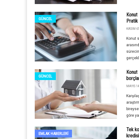
Konut 
GÜNCEL
Pratik 
KASIM 6T
Konut s
arasınd
sürecin
gerçekl
Konut s
GÜNCEL
borçla
MAYIS 14
Karşıla
araştır
bireyse
göre yak
Tek ko
EMLAK HABERLERI
kredisi