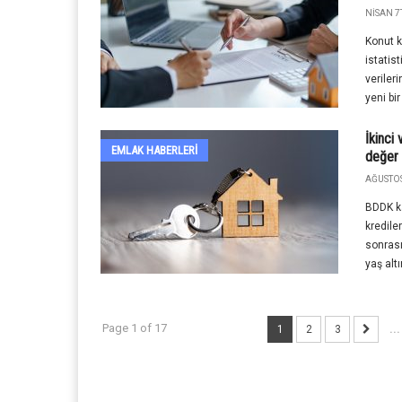
NISAN 7T
Konut k
istatis
veriler
yeni bir
İkinci
EMLAK HABERLERI
değer 
AĞUSTOS
BDDK ka
kredile
sonrası
yaş altı
Page 1 of 17
1
2
3
...