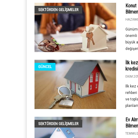
Konut 
SEKTÖRDEN GELIŞMELER
Bilmen
HAZIRAN
Günümüz
önemli 
büyük a
değişen
İlk ke
GÜNCEL
kredis
EKIM 20T
İlk kez
rehberi
ve topl
planlama
Ev Al
SEKTÖRDEN GELIŞMELER
Bilmen
TEMMUZ 