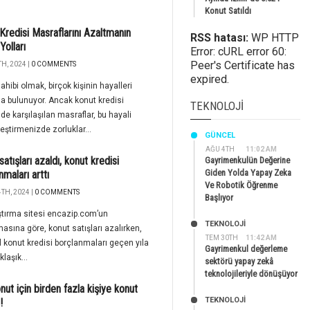
Konut Satıldı
Kredisi Masraflarını Azaltmanın
RSS hatası:
WP HTTP
Yolları
Error: cURL error 60:
Peer's Certificate has
H, 2024 |
0 COMMENTS
expired.
ahibi olmak, birçok kişinin hayalleri
a bulunuyor. Ancak konut kredisi
TEKNOLOJI
de karşılaşılan masraflar, bu hayali
eştirmenizde zorluklar...
GÜNCEL
AĞU 4TH
11:02 AM
atışları azaldı, konut kredisi
Gayrimenkulün Değerine
Giden Yolda Yapay Zeka
nmaları arttı
Ve Robotik Öğrenme
TH, 2024 |
0 COMMENTS
Başlıyor
ştırma sitesi encazip.com’un
TEKNOLOJİ
masına göre, konut satışları azalırken,
TEM 30TH
11:42 AM
l konut kredisi borçlanmaları geçen yıla
Gayrimenkul değerleme
laşık...
sektörü yapay zekâ
teknolojileriyle dönüşüyor
nut için birden fazla kişiye konut
TEKNOLOJİ
!