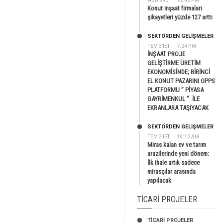
AĞU 3RD
12:42 PM
Konut inşaat firmaları
şikayetleri yüzde 127 arttı
SEKTÖRDEN GELIŞMELER
TEM 31ST
7:24 PM
İNŞAAT PROJE
GELİŞTİRME ÜRETİM
EKONOMİSİNDE; BİRİNCİ
EL KONUT PAZARINI GPPS
PLATFORMU ” PİYASA
GAYRİMENKUL ” İLE
EKRANLARA TAŞIYACAK
SEKTÖRDEN GELIŞMELER
TEM 31ST
10:12 AM
Miras kalan ev ve tarım
arazilerinde yeni dönem:
İlk ihale artık sadece
mirasçılar arasında
yapılacak
TICARI PROJELER
TİCARİ PROJELER