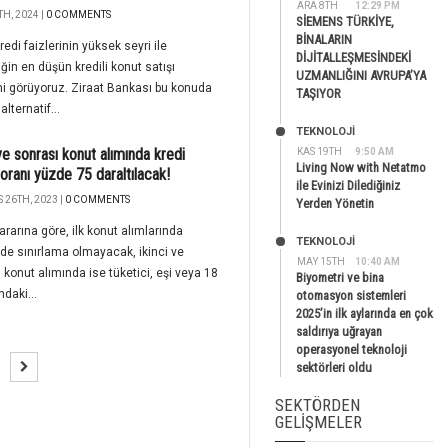
ARA 8TH
12:29 PM
H, 2024 |
0 COMMENTS
SİEMENS TÜRKİYE,
BİNALARIN
redi faizlerinin yüksek seyri ile
DİJİTALLEŞMESİNDEKİ
tiğin en düşün kredili konut satışı
UZMANLIĞINI AVRUPA’YA
ini görüyoruz. Ziraat Bankası bu konuda
TAŞIYOR
 alternatif...
TEKNOLOJİ
 ve sonrası konut alımında kredi
KAS 19TH
9:50 AM
Living Now with Netatmo
oranı yüzde 75 daraltılacak!
ile Evinizi Dilediğiniz
 26TH, 2023 |
0 COMMENTS
Yerden Yönetin
rarına göre, ilk konut alımlarında
TEKNOLOJİ
rde sınırlama olmayacak, ikinci ve
MAY 15TH
10:40 AM
 konut alımında ise tüketici, eşi veya 18
Biyometri ve bina
ndaki...
otomasyon sistemleri
2025’in ilk aylarında en çok
saldırıya uğrayan
operasyonel teknoloji
sektörleri oldu
SEKTÖRDEN
GELIŞMELER