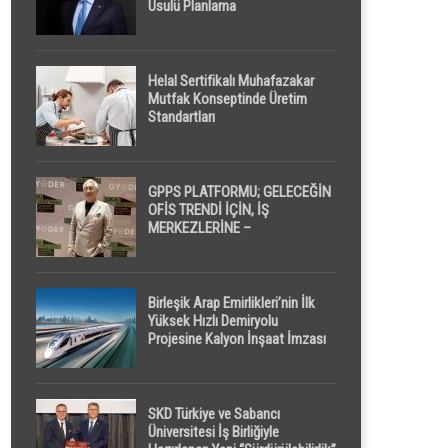
Usulü Planlama
Helal Sertifikalı Muhafazakar
Mutfak Konseptinde Üretim
Standartları
GPPS PLATFORMU; GELECEĞİN
OFİS TRENDİ İÇİN, İŞ
MERKEZLERİNE –
GELİŞTİRİCİLERE ” POD /
KAPSÜL ” UYKU KABİNİ
ÖNERİYOR
Birleşik Arap Emirlikleri’nin İlk
Yüksek Hızlı Demiryolu
Projesine Kalyon İnşaat İmzası
SKD Türkiye ve Sabancı
Üniversitesi İş Birliğiyle