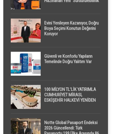
Hazırlanan Yeni “Sürdürülebilirlik”
Tanımı TDK Genel Türkçe
Sözlük’e Girdi
Evini Yenileyen Kazanıyor, Doğru
Boya Seçimi Konutun Değerini
Koruyor
Güvenli ve Konforlu Yapıların
Temelinde Doğru Yalıtım Var
100 MİLYON TL’LİK YATIRIMLA
CUMHURİYET MİRASI,
ESKİŞEHİR HALKEVİ YENİDEN
HAYAT BULUYOR
Notte Global Pasaport Endeksi
2026 Güncellendi: Türk
Pasaportu 199 Ülke Arasında 86.