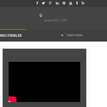
August 8th, 2026
İMCİ FİKİRLER
TAKIP EDIN