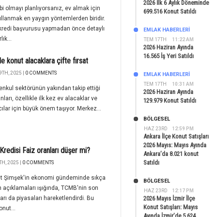
2026 İlk 6 Aylık Döneminde
bi olmayı planlıyorsanız, ev almak için
699.516 Konut Satıldı
ullanmak en yaygın yöntemlerden biridir.
kredi başvurusu yapmadan önce detaylı
EMLAK HABERLERI
lık...
TEM 17TH
11:22 AM
2026 Haziran Ayında
16.565 İş Yeri Satıldı
le konut alacaklara çifte fırsat
9TH, 2025 |
0 COMMENTS
EMLAK HABERLERI
TEM 17TH
10:31 AM
nkul sektörünün yakından takip ettiği
2026 Haziran Ayında
nları, özellikle ilk kez ev alacaklar ve
129.979 Konut Satıldı
cılar için büyük önem taşıyor. Merkez...
BÖLGESEL
HAZ 23RD
12:59 PM
Ankara İlçe Konut Satışları
2026 Mayıs: Mayıs Ayında
Kredisi Faiz oranları düşer mi?
Ankara’da 8.021 konut
Satıldı
H, 2025 |
0 COMMENTS
 Şimşek'in ekonomi gündeminde sıkça
BÖLGESEL
n açıklamaları ışığında, TCMB'nin son
HAZ 23RD
12:17 PM
rarı da piyasaları hareketlendirdi. Bu
2026 Mayıs İzmir İlçe
Konut Satışları: Mayıs
onut...
Ayında İzmir’de 5.624