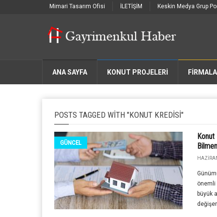
Mimari Tasarım Ofisi
İLETİŞİM
Keskin Medya Grup Por
ANA SAYFA
KONUT PROJELERİ
FIRMAL
POSTS TAGGED WITH "KONUT KREDISI"
Konut 
GÜNCEL
Bilmen
HAZIRAN
Günümüz
önemli 
büyük a
değişen