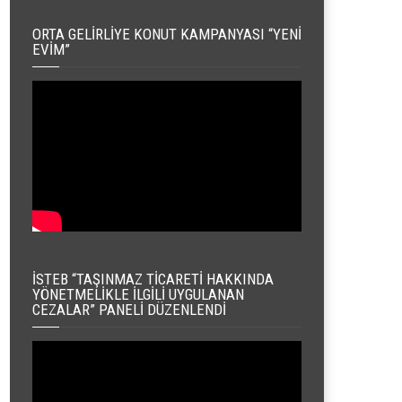
ORTA GELIRLIYE KONUT KAMPANYASI “YENI
EVIM”
İSTEB “TAŞINMAZ TICARETI HAKKINDA
YÖNETMELIKLE İLGILI UYGULANAN
CEZALAR” PANELI DÜZENLENDI