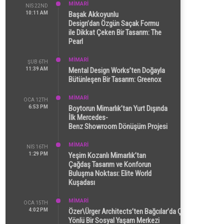
MİMARİ
NIS 22ND
10:11 AM
Başak Akkoyunlu
Design’dan Özgün Saçak Formu
ile Dikkat Çeken Bir Tasarım: The
Pearl
MİMARİ
ŞUB 6TH
11:39 AM
Mental Design Works’ten Doğayla
Bütünleşen Bir Tasarım: Greenox
MİMARİ
OCA 12TH
6:53 PM
Boytorun Mimarlık’tan Yurt Dışında
İlk Mercedes-
Benz Showroom Dönüşüm Projesi
MİMARİ
NIS 16TH
1:29 PM
Yeşim Kozanlı Mimarlık’tan
Çağdaş Tasarım ve Konforun
Buluşma Noktası: Elite World
Kuşadası
MİMARİ
OCA 15TH
4:02 PM
Özer\Ürger Architects’ten Bağcılar’da Çok
Yönlü Bir Sosyal Yaşam Merkezi