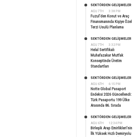
SEKTÖRDEN GELIŞMELER
AĞU 7TH
3:38 PM
Fuzul’den Konut ve Araç
Finansmanında Kişiye Özel
Terzi Usulü Planlama
SEKTÖRDEN GELIŞMELER
AĞU 7TH
3:32 PM
Helal Sertifikalı
Muhafazakar Mutfak
Konseptinde Üretim
Standartları
SEKTÖRDEN GELIŞMELER
AĞU 6TH
6:15 PM
Notte Global Pasaport
Endeksi 2026 Güncellendi:
Türk Pasaportu 199 Ülke
Arasında 86. Sırada
SEKTÖRDEN GELIŞMELER
AĞU 6TH
12:34 PM
Birleşik Arap Emirlikleri’nin
İlk Yüksek Hızlı Demiryolu