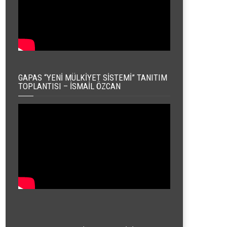
GAPAS “YENI MÜLKIYET SISTEMI” TANITIM
TOPLANTISI – İSMAIL ÖZCAN