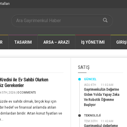
talları
AR
TASARIM
ARSA – ARAZİ
İŞ YÖNETİMİ
GİRİŞ
SATIŞ
Kredisi ile Ev Sahibi Olurken
GÜNCEL
iz Gerekenler
AĞU 4TH
11:02 AM
Gayrimenkulün Değerine
 5TH, 2026 |
0 COMMENTS
Giden Yolda Yapay Zeka
Ve Robotik Öğrenme
de ev sahibi olmak, birçok kişi için
Başlıyor
bir hedef ve finansal anlamda atılan
dımlardan biridir. Artan konut fiyatları ve
TEKNOLOJİ
...
TEM 30TH
11:42 AM
Gayrimenkul değerleme