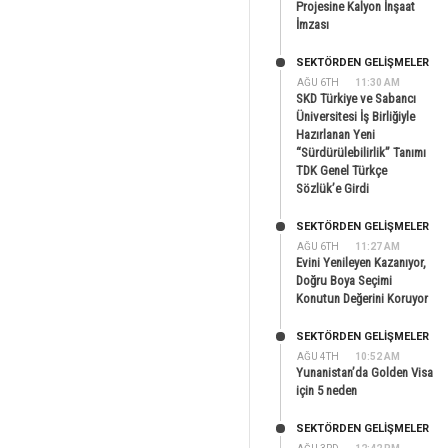
Projesine Kalyon İnşaat
İmzası
SEKTÖRDEN GELIŞMELER
AĞU 6TH
11:30 AM
SKD Türkiye ve Sabancı
Üniversitesi İş Birliğiyle
Hazırlanan Yeni
“Sürdürülebilirlik” Tanımı
TDK Genel Türkçe
Sözlük’e Girdi
SEKTÖRDEN GELIŞMELER
AĞU 6TH
11:27 AM
Evini Yenileyen Kazanıyor,
Doğru Boya Seçimi
Konutun Değerini Koruyor
SEKTÖRDEN GELIŞMELER
AĞU 4TH
10:52 AM
Yunanistan’da Golden Visa
için 5 neden
SEKTÖRDEN GELIŞMELER