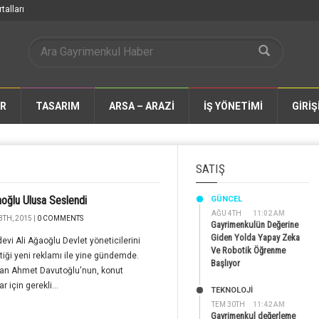
talları
AR
TASARIM
ARSA – ARAZİ
İŞ YÖNETİMİ
GİRİŞ
SATIŞ
aoğlu Ulusa Seslendi
GÜNCEL
AĞU 4TH
11:02 AM
3TH, 2015 |
0 COMMENTS
Gayrimenkulün Değerine
Giden Yolda Yapay Zeka
devi Ali Ağaoğlu Devlet yöneticilerini
Ve Robotik Öğrenme
ettiği yeni reklamı ile yine gündemde.
Başlıyor
an Ahmet Davutoğlu'nun, konut
r için gerekli...
TEKNOLOJİ
TEM 30TH
11:42 AM
Gayrimenkul değerleme