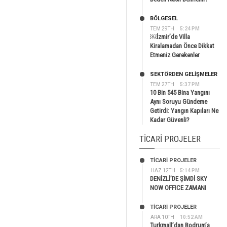
BÖLGESEL
TEM 29TH
5:24 PM
￼İzmir’de Villa
Kiralamadan Önce Dikkat
Etmeniz Gerekenler
SEKTÖRDEN GELIŞMELER
TEM 27TH
5:37 PM
10 Bin 545 Bina Yangını
Aynı Soruyu Gündeme
Getirdi: Yangın Kapıları Ne
Kadar Güvenli?
TICARI PROJELER
TİCARİ PROJELER
HAZ 12TH
5:14 PM
DENİZLİ’DE ŞİMDİ SKY
NOW OFFICE ZAMANI
TİCARİ PROJELER
ARA 10TH
10:52 AM
Turkmall’dan Bodrum’a