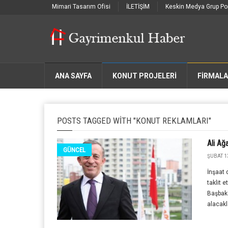
Mimari Tasarım Ofisi
İLETİŞİM
Keskin Medya Grup Por
ANA SAYFA
KONUT PROJELERİ
FIRMAL
POSTS TAGGED WITH "KONUT REKLAMLARI"
Ali Ağ
GÜNCEL
ŞUBAT 1
İnşaat 
taklit 
Başbak
alacakla