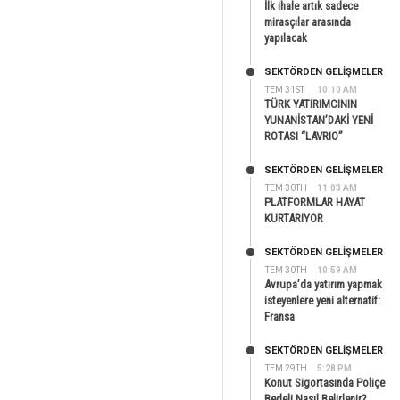
İlk ihale artık sadece
mirasçılar arasında
yapılacak
SEKTÖRDEN GELIŞMELER
TEM 31ST
10:10 AM
TÜRK YATIRIMCININ
YUNANİSTAN’DAKİ YENİ
ROTASI “LAVRIO”
SEKTÖRDEN GELIŞMELER
TEM 30TH
11:03 AM
PLATFORMLAR HAYAT
KURTARIYOR
SEKTÖRDEN GELIŞMELER
TEM 30TH
10:59 AM
Avrupa’da yatırım yapmak
isteyenlere yeni alternatif:
Fransa
SEKTÖRDEN GELIŞMELER
TEM 29TH
5:28 PM
Konut Sigortasında Poliçe
Bedeli Nasıl Belirlenir?