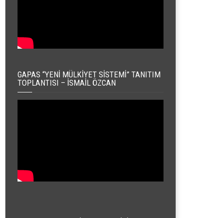
GAPAS “YENI MÜLKIYET SISTEMI” TANITIM
TOPLANTISI – İSMAIL ÖZCAN