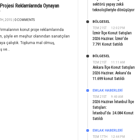
sektörü yapay zekâ
Projesi Reklamlarında Oynayan
teknolojileriyle dönüşüyor
r
H, 2015 |
0 COMMENTS
BÖLGESEL
TEM 21ST
12:02 PM
Firmalarının konut proje reklamlarında
İzmir İlçe Konut Satışları
, şöyle en meşhur olanından sanatçıları
2026 Haziran: İzmir’de
ya çalıştık. Topluma mal olmuş,
7.791 Konut Satıldı
ş ve...
BÖLGESEL
TEM 21ST
11:11 AM
Ankara İlçe Konut Satışları
2026 Haziran: Ankara’da
11.699 konut Satıldı
EMLAK HABERLERI
TEM 21ST
9:40 AM
2026 Haziran İstanbul İlçe
Satışları:
İstanbul’da 24.084 Konut
Satıldı
EMLAK HABERLERI
TEM 17TH
12:44 PM