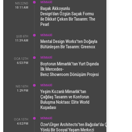
MİMARİ
NIS 22ND
10:11 AM
Başak Akkoyunlu
Design’dan Özgün Saçak Formu
ile Dikkat Çeken Bir Tasarım: The
Pearl
MİMARİ
ŞUB 6TH
11:39 AM
Mental Design Works’ten Doğayla
Bütünleşen Bir Tasarım: Greenox
MİMARİ
OCA 12TH
6:53 PM
Boytorun Mimarlık’tan Yurt Dışında
İlk Mercedes-
Benz Showroom Dönüşüm Projesi
MİMARİ
NIS 16TH
1:29 PM
Yeşim Kozanlı Mimarlık’tan
Çağdaş Tasarım ve Konforun
Buluşma Noktası: Elite World
Kuşadası
MİMARİ
OCA 15TH
4:02 PM
Özer\Ürger Architects’ten Bağcılar’da Çok
Yönlü Bir Sosyal Yaşam Merkezi