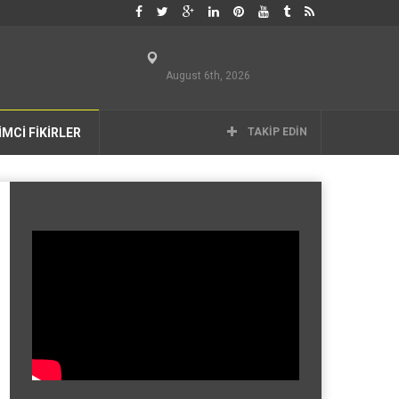
August 6th, 2026
İMCİ FİKİRLER
TAKIP EDIN