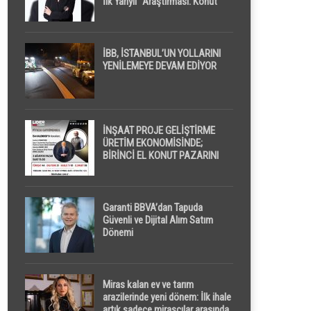
İlk Yarıyıl” Araştırması: Konut
Piyasasında Dengeli Görünüm
Sürerken, İlk El ve İpotekli
Satışlarda Sınırlı Toparlanma
Dikkat Çekti
İBB, İSTANBUL’UN YOLLARINI
YENİLEMEYE DEVAM EDİYOR
İNŞAAT PROJE GELİŞTİRME
ÜRETİM EKONOMİSİNDE;
BİRİNCİ EL KONUT PAZARINI
GPPS PLATFORMU ” PİYASA
GAYRİMENKUL ” İLE
EKRANLARA TAŞIYACAK
Garanti BBVA’dan Tapuda
Güvenli ve Dijital Alım Satım
Dönemi
Miras kalan ev ve tarım
arazilerinde yeni dönem: İlk ihale
artık sadece mirasçılar arasında