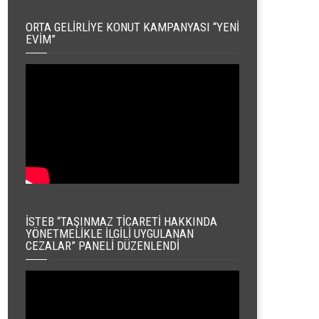
ORTA GELIRLIYE KONUT KAMPANYASI “YENI
EVIM”
İSTEB “TAŞINMAZ TICARETI HAKKINDA
YÖNETMELIKLE İLGILI UYGULANAN
CEZALAR” PANELI DÜZENLENDI