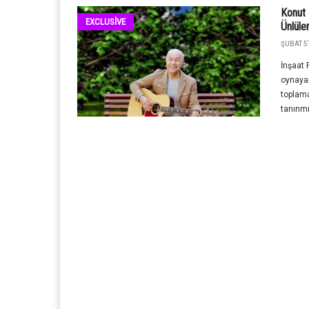
Konut 
EXCLUSİVE
Ünlüle
ŞUBAT 5T
İnşaat 
oynayan
toplama
tanınmı