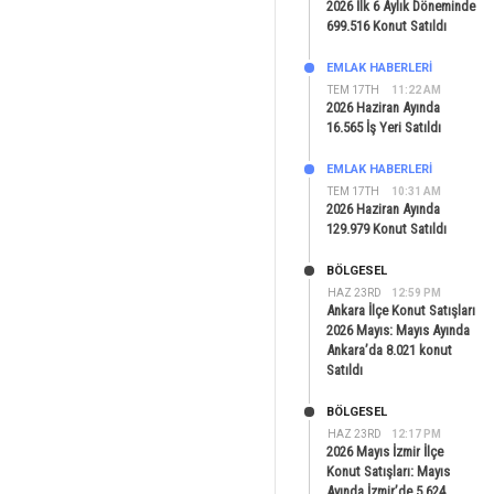
2026 İlk 6 Aylık Döneminde
699.516 Konut Satıldı
EMLAK HABERLERI
TEM 17TH
11:22 AM
2026 Haziran Ayında
16.565 İş Yeri Satıldı
EMLAK HABERLERI
TEM 17TH
10:31 AM
2026 Haziran Ayında
129.979 Konut Satıldı
BÖLGESEL
HAZ 23RD
12:59 PM
Ankara İlçe Konut Satışları
2026 Mayıs: Mayıs Ayında
Ankara’da 8.021 konut
Satıldı
BÖLGESEL
HAZ 23RD
12:17 PM
2026 Mayıs İzmir İlçe
Konut Satışları: Mayıs
Ayında İzmir’de 5.624