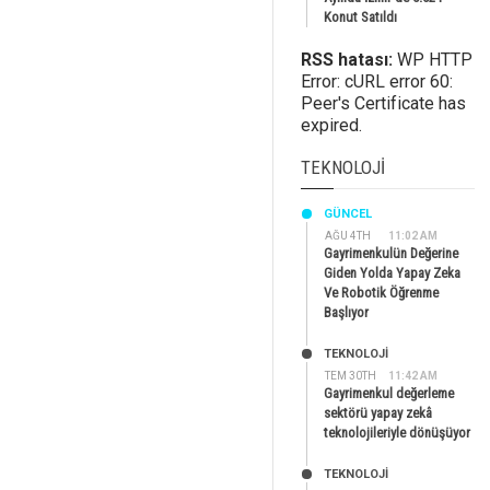
Konut Satıldı
RSS hatası:
WP HTTP
Error: cURL error 60:
Peer's Certificate has
expired.
TEKNOLOJI
GÜNCEL
AĞU 4TH
11:02 AM
Gayrimenkulün Değerine
Giden Yolda Yapay Zeka
Ve Robotik Öğrenme
Başlıyor
TEKNOLOJİ
TEM 30TH
11:42 AM
Gayrimenkul değerleme
sektörü yapay zekâ
teknolojileriyle dönüşüyor
TEKNOLOJİ