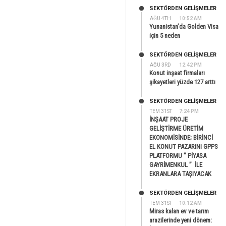
SEKTÖRDEN GELIŞMELER
AĞU 4TH
10:52 AM
Yunanistan’da Golden Visa
için 5 neden
SEKTÖRDEN GELIŞMELER
AĞU 3RD
12:42 PM
Konut inşaat firmaları
şikayetleri yüzde 127 arttı
SEKTÖRDEN GELIŞMELER
TEM 31ST
7:24 PM
İNŞAAT PROJE
GELİŞTİRME ÜRETİM
EKONOMİSİNDE; BİRİNCİ
EL KONUT PAZARINI GPPS
PLATFORMU ” PİYASA
GAYRİMENKUL ” İLE
EKRANLARA TAŞIYACAK
SEKTÖRDEN GELIŞMELER
TEM 31ST
10:12 AM
Miras kalan ev ve tarım
arazilerinde yeni dönem: