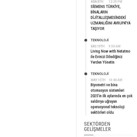
ARA 8TH
12:29 PM
SİEMENS TÜRKİYE,
BİNALARIN
DİJİTALLEŞMESİNDEKİ
UZMANLIĞINI AVRUPA’YA
TAŞIYOR
TEKNOLOJİ
KAS 19TH
9:50 AM
Living Now with Netatmo
ile Evinizi Dilediğiniz
Yerden Yönetin
TEKNOLOJİ
MAY 15TH
10:40 AM
Biyometri ve bina
otomasyon sistemleri
2025’in ilk aylarında en çok
saldırıya uğrayan
operasyonel teknoloji
sektörleri oldu
SEKTÖRDEN
GELIŞMELER