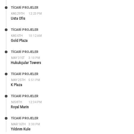
TİCARİ PROJELER
KAS 29TH
12:23 PM
Usta Ofis
TİCARİ PROJELER
KAS 6TH
10:12 AM
Gold Plaza
TİCARİ PROJELER
MAY 31ST
3:10 PM
Hukukçular Towers
TİCARİ PROJELER
MAY 25TH
5:51 PM
K Plaza
TİCARİ PROJELER
NIS 8TH
12:34 PM
Royal Marin
TİCARİ PROJELER
MAR 16TH
3:30 PM
Yıldırım Kule