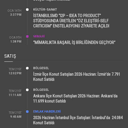
KÜLTÜR-SANAT
OCA 14TH
3:37 PM
İSTANBULSMD “I2P – IDEA TO PRODUCT”
STÜDYOSUNDA ÜRETİLEN “ÖZ ELEŞTİRİ-SELF
CRITICISM” ENSTELASYONU ZİYARETE AÇILDI
MİMARİ
OCA 9TH
1:38 PM
“MİMARLIKTA BAŞARI, İŞ BİRLİĞİNDEN GEÇİYOR”
SATIŞ
BÖLGESEL
TEM 21ST
12:02 PM
İzmir İlçe Konut Satışları 2026 Haziran: İzmir’de 7.791
Konut Satıldı
BÖLGESEL
TEM 21ST
11:11 AM
Ankara İlçe Konut Satışları 2026 Haziran: Ankara’da
11.699 konut Satıldı
EMLAK HABERLERI
TEM 21ST
9:40 AM
2026 Haziran İstanbul İlçe Satışları: İstanbul’da 24.084
Konut Satıldı