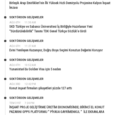
Birleşik Arap Emirlikleri’nin İlk Yüksek Hızlı Demiryolu Projesine Kalyon İnşaat
İmzası
SEKTÖRDEN GELIŞMELER
AĞU 6TH
11:30 AM
SKD Türkiye ve Sabancı Üniversitesi İş Birliğiyle Hazırlanan Yeni
“Sürdürülebilirlik” Tanımı TDK Genel Türkçe Sözlük’e Girdi
SEKTÖRDEN GELIŞMELER
AĞU 6TH
11:27 AM
Evini Yenileyen Kazanıyor, Doğru Boya Seçimi Konutun Değerini Koruyor
SEKTÖRDEN GELIŞMELER
AĞU 4TH
10:52 AM
Yunanistan’da Golden Visa için 5 neden
SEKTÖRDEN GELIŞMELER
AĞU 3RD
12:42 PM
Konut inşaat firmaları şikayetleri yüzde 127 arttı
SEKTÖRDEN GELIŞMELER
TEM 31ST
7:24 PM
İNŞAAT PROJE GELİŞTİRME ÜRETİM EKONOMİSİNDE; BİRİNCİ EL KONUT
PAZARINI GPPS PLATFORMU ” PİYASA GAYRİMENKUL ” İLE EKRANLARA