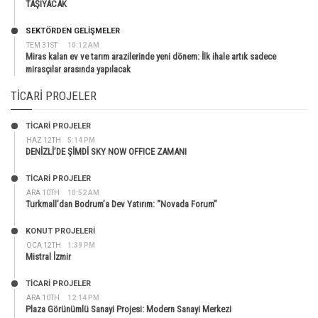
TAŞIYACAK
SEKTÖRDEN GELIŞMELER
TEM 31ST
10:12 AM
Miras kalan ev ve tarım arazilerinde yeni dönem: İlk ihale artık sadece
mirasçılar arasında yapılacak
TICARI PROJELER
TİCARİ PROJELER
HAZ 12TH
5:14 PM
DENİZLİ’DE ŞİMDİ SKY NOW OFFICE ZAMANI
TİCARİ PROJELER
ARA 10TH
10:52 AM
Turkmall’dan Bodrum’a Dev Yatırım: “Novada Forum”
KONUT PROJELERI
OCA 12TH
1:39 PM
Mistral İzmir
TİCARİ PROJELER
ARA 10TH
12:14 PM
Plaza Görünümlü Sanayi Projesi: Modern Sanayi Merkezi