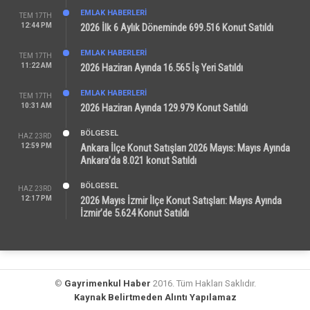
EMLAK HABERLERI
TEM 17TH
12:44 PM
2026 İlk 6 Aylık Döneminde 699.516 Konut Satıldı
EMLAK HABERLERI
TEM 17TH
11:22 AM
2026 Haziran Ayında 16.565 İş Yeri Satıldı
EMLAK HABERLERI
TEM 17TH
10:31 AM
2026 Haziran Ayında 129.979 Konut Satıldı
BÖLGESEL
HAZ 23RD
12:59 PM
Ankara İlçe Konut Satışları 2026 Mayıs: Mayıs Ayında
Ankara’da 8.021 konut Satıldı
BÖLGESEL
HAZ 23RD
12:17 PM
2026 Mayıs İzmir İlçe Konut Satışları: Mayıs Ayında
İzmir’de 5.624 Konut Satıldı
©
Gayrimenkul Haber
2016. Tüm Hakları Saklıdır.
Kaynak Belirtmeden Alıntı Yapılamaz