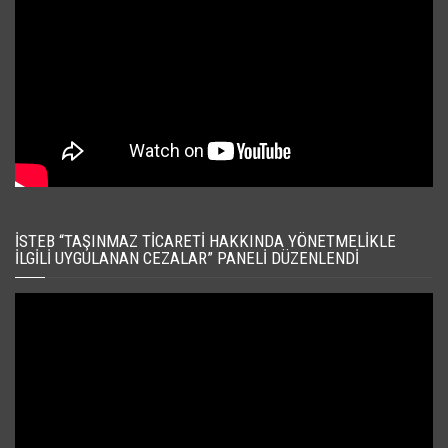
İSTEB “TAŞINMAZ TICARETI HAKKINDA YÖNETMELIKLE
İLGILI UYGULANAN CEZALAR” PANELI DÜZENLENDI