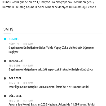
3’üncü köprü günde en az 1,1 milyon lira ciro yapacak. Köprüden geçiş
ücretinin ise araç başına 3 dolar olması bekleniyor. Bu rakam ağır vasıta...
SATIŞ
GÜNCEL
AĞU 4TH
11:02 AM
Gayrimenkulün Değerine Giden Yolda Yapay Zeka Ve Robotik Öğrenme
Başlıyor
TEKNOLOJİ
TEM 30TH
11:42 AM
Gayrimenkul değerleme sektörü yapay zekâ teknolojileriyle dönüşüyor
BÖLGESEL
TEM 21ST
12:02 PM
İzmir İlçe Konut Satışları 2026 Haziran: İzmir’de 7.791 Konut Satıldı
BÖLGESEL
TEM 21ST
11:11 AM
Ankara İlçe Konut Satışları 2026 Haziran: Ankara’da 11.699 konut Satıldı