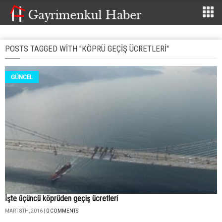
POSTS TAGGED WITH "KÖPRÜ GEÇIŞ ÜCRETLERI"
GÜNCEL
İşte üçüncü köprüden geçiş ücretleri
MART 8TH, 2016 |
0 COMMENTS