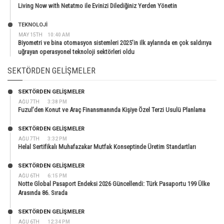
Living Now with Netatmo ile Evinizi Dilediğiniz Yerden Yönetin
TEKNOLOJİ
MAY 15TH
10:40 AM
Biyometri ve bina otomasyon sistemleri 2025’in ilk aylarında en çok saldırıya
uğrayan operasyonel teknoloji sektörleri oldu
SEKTÖRDEN GELIŞMELER
SEKTÖRDEN GELIŞMELER
AĞU 7TH
3:38 PM
Fuzul’den Konut ve Araç Finansmanında Kişiye Özel Terzi Usulü Planlama
SEKTÖRDEN GELIŞMELER
AĞU 7TH
3:32 PM
Helal Sertifikalı Muhafazakar Mutfak Konseptinde Üretim Standartları
SEKTÖRDEN GELIŞMELER
AĞU 6TH
6:15 PM
Notte Global Pasaport Endeksi 2026 Güncellendi: Türk Pasaportu 199 Ülke
Arasında 86. Sırada
SEKTÖRDEN GELIŞMELER
AĞU 6TH
12:34 PM