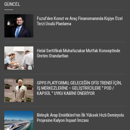
GÜNCEL
Fuzul’den Konut ve Araç Finansmanında Kişiye Özel
Terzi Usulü Planlama
Helal Sertifikalı Muhafazakar Mutfak Konseptinde
Üretim Standartları
GPPS PLATFORMU; GELECEĞİN OFİS TRENDİ İÇİN,
İŞ MERKEZLERİNE – GELİŞTİRİCİLERE ” POD /
KAPSÜL ” UYKU KABİNİ ÖNERİYOR
Birleşik Arap Emirlikleri’nin İlk Yüksek Hızlı Demiryolu
Projesine Kalyon İnşaat İmzası