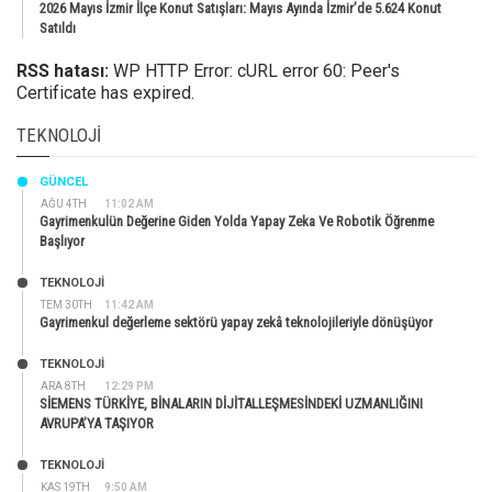
2026 Mayıs İzmir İlçe Konut Satışları: Mayıs Ayında İzmir’de 5.624 Konut
Satıldı
RSS hatası:
WP HTTP Error: cURL error 60: Peer's
Certificate has expired.
TEKNOLOJI
GÜNCEL
AĞU 4TH
11:02 AM
Gayrimenkulün Değerine Giden Yolda Yapay Zeka Ve Robotik Öğrenme
Başlıyor
TEKNOLOJİ
TEM 30TH
11:42 AM
Gayrimenkul değerleme sektörü yapay zekâ teknolojileriyle dönüşüyor
TEKNOLOJİ
ARA 8TH
12:29 PM
SİEMENS TÜRKİYE, BİNALARIN DİJİTALLEŞMESİNDEKİ UZMANLIĞINI
AVRUPA’YA TAŞIYOR
TEKNOLOJİ
KAS 19TH
9:50 AM