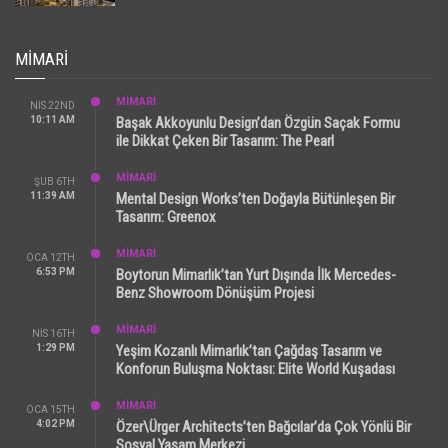
MIMARI
MİMARİ
NIS 22ND
10:11 AM
Başak Akkoyunlu Design’dan Özgün Saçak Formu
ile Dikkat Çeken Bir Tasarım: The Pearl
MİMARİ
ŞUB 6TH
11:39 AM
Mental Design Works’ten Doğayla Bütünleşen Bir
Tasarım: Greenox
MİMARİ
OCA 12TH
6:53 PM
Boytorun Mimarlık’tan Yurt Dışında İlk Mercedes-
Benz Showroom Dönüşüm Projesi
MİMARİ
NIS 16TH
1:29 PM
Yeşim Kozanlı Mimarlık’tan Çağdaş Tasarım ve
Konforun Buluşma Noktası: Elite World Kuşadası
MİMARİ
OCA 15TH
4:02 PM
Özer\Ürger Architects’ten Bağcılar’da Çok Yönlü Bir
Sosyal Yaşam Merkezi