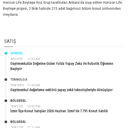
Horizon Life Beytepe Koz Grup tarafından Ankara'da inşa edilen Horizon Life
Beytepe projesi, 2 blok halinde 215 adet bağımsız bölüm konut ünitesinden
meydana...
SATIŞ
GÜNCEL
AĞU 4TH
11:02 AM
Gayrimenkulün Değerine Giden Yolda Yapay Zeka Ve Robotik Öğrenme
Başlıyor
TEKNOLOJİ
TEM 30TH
11:42 AM
Gayrimenkul değerleme sektörü yapay zekâ teknolojileriyle dönüşüyor
BÖLGESEL
TEM 21ST
12:02 PM
İzmir İlçe Konut Satışları 2026 Haziran: İzmir’de 7.791 Konut Satıldı
BÖLGESEL
TEM 21ST
11:11 AM