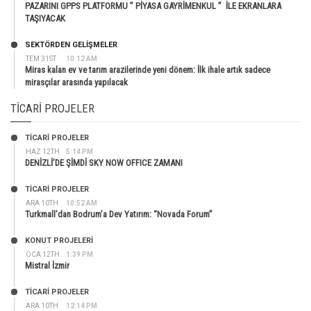
PAZARINI GPPS PLATFORMU ” PİYASA GAYRİMENKUL ” İLE EKRANLARA
TAŞIYACAK
SEKTÖRDEN GELIŞMELER
TEM 31ST
10:12 AM
Miras kalan ev ve tarım arazilerinde yeni dönem: İlk ihale artık sadece
mirasçılar arasında yapılacak
TICARI PROJELER
TİCARİ PROJELER
HAZ 12TH
5:14 PM
DENİZLİ’DE ŞİMDİ SKY NOW OFFICE ZAMANI
TİCARİ PROJELER
ARA 10TH
10:52 AM
Turkmall’dan Bodrum’a Dev Yatırım: “Novada Forum”
KONUT PROJELERI
OCA 12TH
1:39 PM
Mistral İzmir
TİCARİ PROJELER
ARA 10TH
12:14 PM