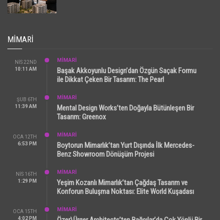
MIMARI
MİMARİ
NIS 22ND
10:11 AM
Başak Akkoyunlu Design’dan Özgün Saçak Formu
ile Dikkat Çeken Bir Tasarım: The Pearl
MİMARİ
ŞUB 6TH
11:39 AM
Mental Design Works’ten Doğayla Bütünleşen Bir
Tasarım: Greenox
MİMARİ
OCA 12TH
6:53 PM
Boytorun Mimarlık’tan Yurt Dışında İlk Mercedes-
Benz Showroom Dönüşüm Projesi
MİMARİ
NIS 16TH
1:29 PM
Yeşim Kozanlı Mimarlık’tan Çağdaş Tasarım ve
Konforun Buluşma Noktası: Elite World Kuşadası
MİMARİ
OCA 15TH
4:02 PM
Özer\Ürger Architects’ten Bağcılar’da Çok Yönlü Bir