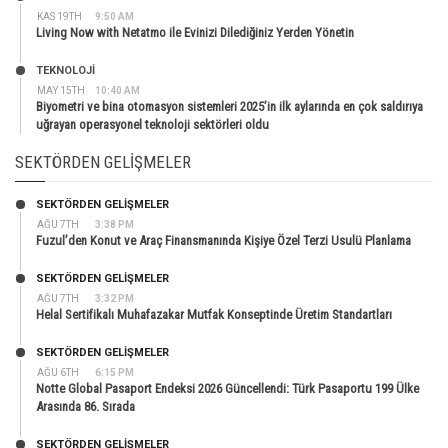
KAS 19TH
9:50 AM
Living Now with Netatmo ile Evinizi Dilediğiniz Yerden Yönetin
TEKNOLOJİ
MAY 15TH
10:40 AM
Biyometri ve bina otomasyon sistemleri 2025’in ilk aylarında en çok saldırıya
uğrayan operasyonel teknoloji sektörleri oldu
SEKTÖRDEN GELIŞMELER
SEKTÖRDEN GELIŞMELER
AĞU 7TH
3:38 PM
Fuzul’den Konut ve Araç Finansmanında Kişiye Özel Terzi Usulü Planlama
SEKTÖRDEN GELIŞMELER
AĞU 7TH
3:32 PM
Helal Sertifikalı Muhafazakar Mutfak Konseptinde Üretim Standartları
SEKTÖRDEN GELIŞMELER
AĞU 6TH
6:15 PM
Notte Global Pasaport Endeksi 2026 Güncellendi: Türk Pasaportu 199 Ülke
Arasında 86. Sırada
SEKTÖRDEN GELIŞMELER