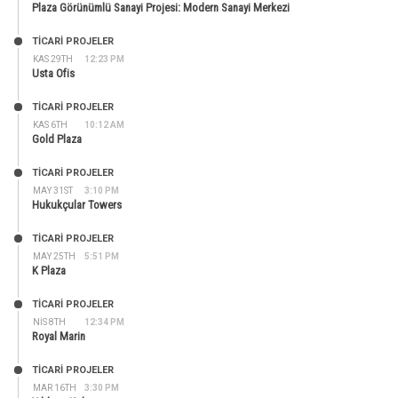
Plaza Görünümlü Sanayi Projesi: Modern Sanayi Merkezi
TİCARİ PROJELER
KAS 29TH
12:23 PM
Usta Ofis
TİCARİ PROJELER
KAS 6TH
10:12 AM
Gold Plaza
TİCARİ PROJELER
MAY 31ST
3:10 PM
Hukukçular Towers
TİCARİ PROJELER
MAY 25TH
5:51 PM
K Plaza
TİCARİ PROJELER
NIS 8TH
12:34 PM
Royal Marin
TİCARİ PROJELER
MAR 16TH
3:30 PM