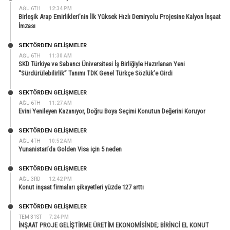
AĞU 6TH
12:34 PM
Birleşik Arap Emirlikleri’nin İlk Yüksek Hızlı Demiryolu Projesine Kalyon İnşaat
İmzası
SEKTÖRDEN GELIŞMELER
AĞU 6TH
11:30 AM
SKD Türkiye ve Sabancı Üniversitesi İş Birliğiyle Hazırlanan Yeni
“Sürdürülebilirlik” Tanımı TDK Genel Türkçe Sözlük’e Girdi
SEKTÖRDEN GELIŞMELER
AĞU 6TH
11:27 AM
Evini Yenileyen Kazanıyor, Doğru Boya Seçimi Konutun Değerini Koruyor
SEKTÖRDEN GELIŞMELER
AĞU 4TH
10:52 AM
Yunanistan’da Golden Visa için 5 neden
SEKTÖRDEN GELIŞMELER
AĞU 3RD
12:42 PM
Konut inşaat firmaları şikayetleri yüzde 127 arttı
SEKTÖRDEN GELIŞMELER
TEM 31ST
7:24 PM
İNŞAAT PROJE GELİŞTİRME ÜRETİM EKONOMİSİNDE; BİRİNCİ EL KONUT