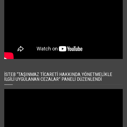
İSTEB “TAŞINMAZ TICARETI HAKKINDA YÖNETMELIKLE
İLGILI UYGULANAN CEZALAR” PANELI DÜZENLENDI