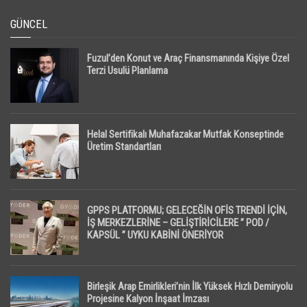
GÜNCEL
Fuzul’den Konut ve Araç Finansmanında Kişiye Özel
Terzi Usulü Planlama
Helal Sertifikalı Muhafazakar Mutfak Konseptinde
Üretim Standartları
GPPS PLATFORMU; GELECEĞİN OFİS TRENDİ İÇİN,
İŞ MERKEZLERİNE – GELİŞTİRİCİLERE ” POD /
KAPSÜL ” UYKU KABİNİ ÖNERİYOR
Birleşik Arap Emirlikleri’nin İlk Yüksek Hızlı Demiryolu
Projesine Kalyon İnşaat İmzası