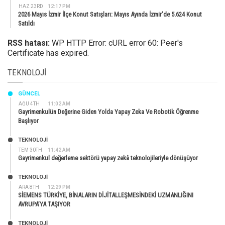
HAZ 23RD
12:17 PM
2026 Mayıs İzmir İlçe Konut Satışları: Mayıs Ayında İzmir’de 5.624 Konut
Satıldı
RSS hatası:
WP HTTP Error: cURL error 60: Peer's
Certificate has expired.
TEKNOLOJI
GÜNCEL
AĞU 4TH
11:02 AM
Gayrimenkulün Değerine Giden Yolda Yapay Zeka Ve Robotik Öğrenme
Başlıyor
TEKNOLOJİ
TEM 30TH
11:42 AM
Gayrimenkul değerleme sektörü yapay zekâ teknolojileriyle dönüşüyor
TEKNOLOJİ
ARA 8TH
12:29 PM
SİEMENS TÜRKİYE, BİNALARIN DİJİTALLEŞMESİNDEKİ UZMANLIĞINI
AVRUPA’YA TAŞIYOR
TEKNOLOJİ