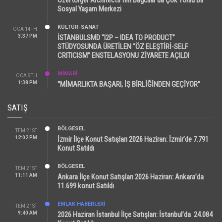
Sosyal Yaşam Merkezi
KÜLTÜR-SANAT
OCA 14TH
3:37 PM
İSTANBULSMD “I2P – IDEA TO PRODUCT”
STÜDYOSUNDA ÜRETİLEN “ÖZ ELEŞTİRİ-SELF
CRITICISM” ENSTELASYONU ZİYARETE AÇILDI
MİMARİ
OCA 9TH
1:38 PM
“MİMARLIKTA BAŞARI, İŞ BİRLİĞİNDEN GEÇİYOR”
SATIŞ
BÖLGESEL
TEM 21ST
12:02 PM
İzmir İlçe Konut Satışları 2026 Haziran: İzmir’de 7.791
Konut Satıldı
BÖLGESEL
TEM 21ST
11:11 AM
Ankara İlçe Konut Satışları 2026 Haziran: Ankara’da
11.699 konut Satıldı
EMLAK HABERLERI
TEM 21ST
9:40 AM
2026 Haziran İstanbul İlçe Satışları: İstanbul’da 24.084