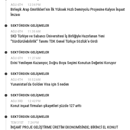
AĞU 6TH
12:34 PM
Birleşik Arap Emirlikleri’nin İlk Yüksek Hızlı Demiryolu Projesine Kalyon İnşaat
İmzası
SEKTÖRDEN GELIŞMELER
AĞU 6TH
11:30 AM
SKD Türkiye ve Sabancı Üniversitesi İş Birliğiyle Hazırlanan Yeni
“Sürdürülebilirlik” Tanımı TDK Genel Türkçe Sözlük’e Girdi
SEKTÖRDEN GELIŞMELER
AĞU 6TH
11:27 AM
Evini Yenileyen Kazanıyor, Doğru Boya Seçimi Konutun Değerini Koruyor
SEKTÖRDEN GELIŞMELER
AĞU 4TH
10:52 AM
Yunanistan’da Golden Visa için 5 neden
SEKTÖRDEN GELIŞMELER
AĞU 3RD
12:42 PM
Konut inşaat firmaları şikayetleri yüzde 127 arttı
SEKTÖRDEN GELIŞMELER
TEM 31ST
7:24 PM
İNŞAAT PROJE GELİŞTİRME ÜRETİM EKONOMİSİNDE; BİRİNCİ EL KONUT