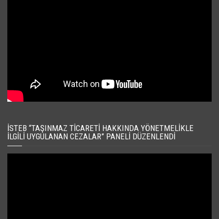
İSTEB “TAŞINMAZ TICARETI HAKKINDA YÖNETMELIKLE
İLGILI UYGULANAN CEZALAR” PANELI DÜZENLENDI