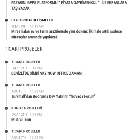
PAZARINI GPPS PLATFORMU ” PİYASA GAYRİMENKUL ” İLE EKRANLARA
TAŞIYACAK
SEKTÖRDEN GELIŞMELER
TEM 31ST
10:12 AM
Miras kalan ev ve tarım arazilerinde yeni dönem: İlk ihale artık sadece
mirasçılar arasında yapılacak
TICARI PROJELER
TİCARİ PROJELER
HAZ 12TH
5:14 PM
DENİZLİ’DE ŞİMDİ SKY NOW OFFICE ZAMANI
TİCARİ PROJELER
ARA 10TH
10:52 AM
Turkmall’dan Bodrum’a Dev Yatırım: “Novada Forum”
KONUT PROJELERI
OCA 12TH
1:39 PM
Mistral İzmir
TİCARİ PROJELER
ARA 10TH
12:14 PM