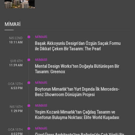
MIMARI
MİMARİ
NIS 22ND
10:11 AM
Başak Akkoyunlu Design’dan Özgün Saçak Formu
ile Dikkat Çeken Bir Tasarım: The Pearl
MİMARİ
ŞUB 6TH
11:39 AM
Mental Design Works’ten Doğayla Bütünleşen Bir
Tasarım: Greenox
MİMARİ
OCA 12TH
6:53 PM
Boytorun Mimarlık’tan Yurt Dışında İlk Mercedes-
Benz Showroom Dönüşüm Projesi
MİMARİ
NIS 16TH
1:29 PM
Yeşim Kozanlı Mimarlık’tan Çağdaş Tasarım ve
Konforun Buluşma Noktası: Elite World Kuşadası
MİMARİ
OCA 15TH
4:02 PM
Özer\Ürger Architects’ten Bağcılar’da Çok Yönlü Bir