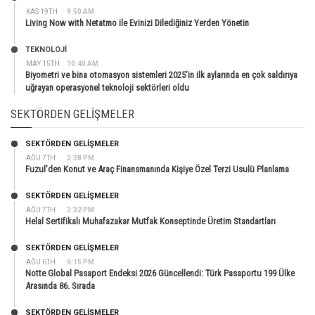
KAS 19TH
9:50 AM
Living Now with Netatmo ile Evinizi Dilediğiniz Yerden Yönetin
TEKNOLOJİ
MAY 15TH
10:40 AM
Biyometri ve bina otomasyon sistemleri 2025’in ilk aylarında en çok saldırıya
uğrayan operasyonel teknoloji sektörleri oldu
SEKTÖRDEN GELIŞMELER
SEKTÖRDEN GELIŞMELER
AĞU 7TH
3:38 PM
Fuzul’den Konut ve Araç Finansmanında Kişiye Özel Terzi Usulü Planlama
SEKTÖRDEN GELIŞMELER
AĞU 7TH
3:32 PM
Helal Sertifikalı Muhafazakar Mutfak Konseptinde Üretim Standartları
SEKTÖRDEN GELIŞMELER
AĞU 6TH
6:15 PM
Notte Global Pasaport Endeksi 2026 Güncellendi: Türk Pasaportu 199 Ülke
Arasında 86. Sırada
SEKTÖRDEN GELIŞMELER