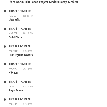
Plaza Görünümlü Sanayi Projesi: Modern Sanayi Merkezi
TİCARİ PROJELER
KAS 29TH
12:23 PM
Usta Ofis
TİCARİ PROJELER
KAS 6TH
10:12 AM
Gold Plaza
TİCARİ PROJELER
MAY 31ST
3:10 PM
Hukukçular Towers
TİCARİ PROJELER
MAY 25TH
5:51 PM
K Plaza
TİCARİ PROJELER
NIS 8TH
12:34 PM
Royal Marin
TİCARİ PROJELER
MAR 16TH
3:30 PM