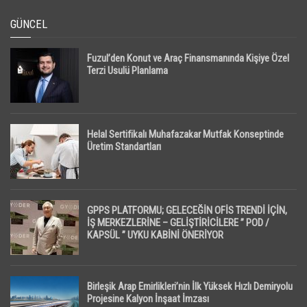
GÜNCEL
Fuzul’den Konut ve Araç Finansmanında Kişiye Özel
Terzi Usulü Planlama
Helal Sertifikalı Muhafazakar Mutfak Konseptinde
Üretim Standartları
GPPS PLATFORMU; GELECEĞİN OFİS TRENDİ İÇİN,
İŞ MERKEZLERİNE – GELİŞTİRİCİLERE ” POD /
KAPSÜL ” UYKU KABİNİ ÖNERİYOR
Birleşik Arap Emirlikleri’nin İlk Yüksek Hızlı Demiryolu
Projesine Kalyon İnşaat İmzası