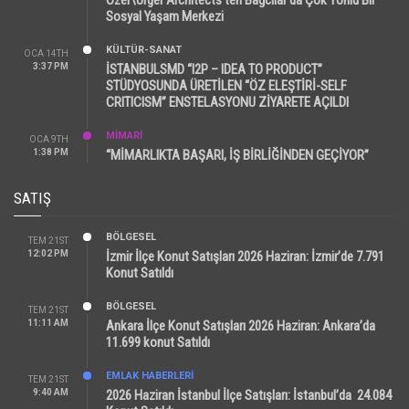
Sosyal Yaşam Merkezi
KÜLTÜR-SANAT
OCA 14TH
3:37 PM
İSTANBULSMD “I2P – IDEA TO PRODUCT”
STÜDYOSUNDA ÜRETİLEN “ÖZ ELEŞTİRİ-SELF
CRITICISM” ENSTELASYONU ZİYARETE AÇILDI
MİMARİ
OCA 9TH
1:38 PM
“MİMARLIKTA BAŞARI, İŞ BİRLİĞİNDEN GEÇİYOR”
SATIŞ
BÖLGESEL
TEM 21ST
12:02 PM
İzmir İlçe Konut Satışları 2026 Haziran: İzmir’de 7.791
Konut Satıldı
BÖLGESEL
TEM 21ST
11:11 AM
Ankara İlçe Konut Satışları 2026 Haziran: Ankara’da
11.699 konut Satıldı
EMLAK HABERLERI
TEM 21ST
9:40 AM
2026 Haziran İstanbul İlçe Satışları: İstanbul’da 24.084