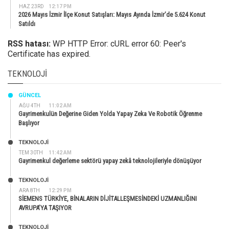
HAZ 23RD
12:17 PM
2026 Mayıs İzmir İlçe Konut Satışları: Mayıs Ayında İzmir’de 5.624 Konut
Satıldı
RSS hatası:
WP HTTP Error: cURL error 60: Peer's
Certificate has expired.
TEKNOLOJI
GÜNCEL
AĞU 4TH
11:02 AM
Gayrimenkulün Değerine Giden Yolda Yapay Zeka Ve Robotik Öğrenme
Başlıyor
TEKNOLOJİ
TEM 30TH
11:42 AM
Gayrimenkul değerleme sektörü yapay zekâ teknolojileriyle dönüşüyor
TEKNOLOJİ
ARA 8TH
12:29 PM
SİEMENS TÜRKİYE, BİNALARIN DİJİTALLEŞMESİNDEKİ UZMANLIĞINI
AVRUPA’YA TAŞIYOR
TEKNOLOJİ