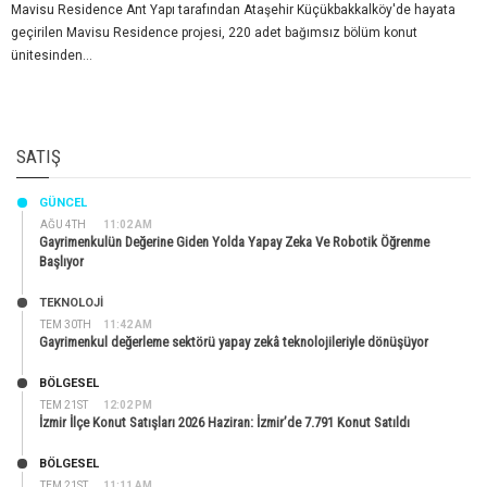
Mavisu Residence Ant Yapı tarafından Ataşehir Küçükbakkalköy'de hayata
geçirilen Mavisu Residence projesi, 220 adet bağımsız bölüm konut
ünitesinden...
SATIŞ
GÜNCEL
AĞU 4TH
11:02 AM
Gayrimenkulün Değerine Giden Yolda Yapay Zeka Ve Robotik Öğrenme
Başlıyor
TEKNOLOJİ
TEM 30TH
11:42 AM
Gayrimenkul değerleme sektörü yapay zekâ teknolojileriyle dönüşüyor
BÖLGESEL
TEM 21ST
12:02 PM
İzmir İlçe Konut Satışları 2026 Haziran: İzmir’de 7.791 Konut Satıldı
BÖLGESEL
TEM 21ST
11:11 AM