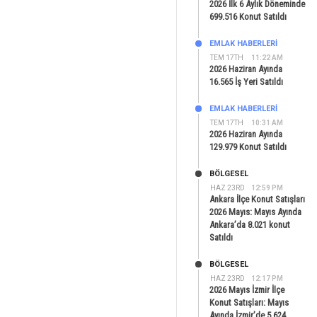
2026 İlk 6 Aylık Döneminde
699.516 Konut Satıldı
EMLAK HABERLERI
TEM 17TH
11:22 AM
2026 Haziran Ayında
16.565 İş Yeri Satıldı
EMLAK HABERLERI
TEM 17TH
10:31 AM
2026 Haziran Ayında
129.979 Konut Satıldı
BÖLGESEL
HAZ 23RD
12:59 PM
Ankara İlçe Konut Satışları
2026 Mayıs: Mayıs Ayında
Ankara’da 8.021 konut
Satıldı
BÖLGESEL
HAZ 23RD
12:17 PM
2026 Mayıs İzmir İlçe
Konut Satışları: Mayıs
Ayında İzmir’de 5.624