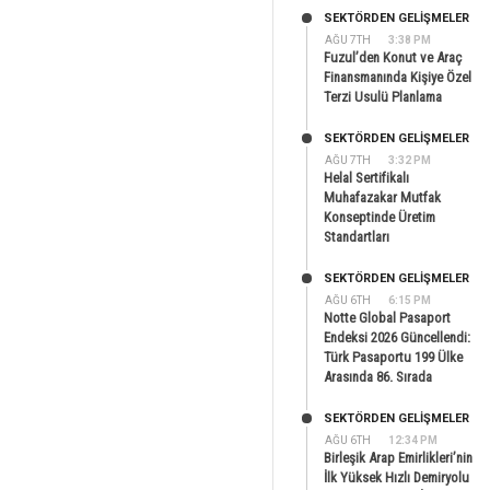
SEKTÖRDEN GELIŞMELER
AĞU 7TH
3:38 PM
Fuzul’den Konut ve Araç
Finansmanında Kişiye Özel
Terzi Usulü Planlama
SEKTÖRDEN GELIŞMELER
AĞU 7TH
3:32 PM
Helal Sertifikalı
Muhafazakar Mutfak
Konseptinde Üretim
Standartları
SEKTÖRDEN GELIŞMELER
AĞU 6TH
6:15 PM
Notte Global Pasaport
Endeksi 2026 Güncellendi:
Türk Pasaportu 199 Ülke
Arasında 86. Sırada
SEKTÖRDEN GELIŞMELER
AĞU 6TH
12:34 PM
Birleşik Arap Emirlikleri’nin
İlk Yüksek Hızlı Demiryolu