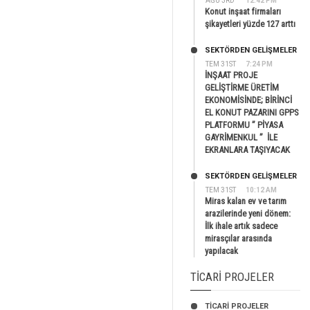
AĞU 3RD
12:42 PM
Konut inşaat firmaları
şikayetleri yüzde 127 arttı
SEKTÖRDEN GELIŞMELER
TEM 31ST
7:24 PM
İNŞAAT PROJE
GELİŞTİRME ÜRETİM
EKONOMİSİNDE; BİRİNCİ
EL KONUT PAZARINI GPPS
PLATFORMU ” PİYASA
GAYRİMENKUL ” İLE
EKRANLARA TAŞIYACAK
SEKTÖRDEN GELIŞMELER
TEM 31ST
10:12 AM
Miras kalan ev ve tarım
arazilerinde yeni dönem:
İlk ihale artık sadece
mirasçılar arasında
yapılacak
TICARI PROJELER
TİCARİ PROJELER