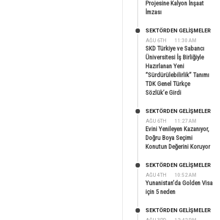
Projesine Kalyon İnşaat
İmzası
SEKTÖRDEN GELIŞMELER
AĞU 6TH
11:30 AM
SKD Türkiye ve Sabancı
Üniversitesi İş Birliğiyle
Hazırlanan Yeni
“Sürdürülebilirlik” Tanımı
TDK Genel Türkçe
Sözlük’e Girdi
SEKTÖRDEN GELIŞMELER
AĞU 6TH
11:27 AM
Evini Yenileyen Kazanıyor,
Doğru Boya Seçimi
Konutun Değerini Koruyor
SEKTÖRDEN GELIŞMELER
AĞU 4TH
10:52 AM
Yunanistan’da Golden Visa
için 5 neden
SEKTÖRDEN GELIŞMELER