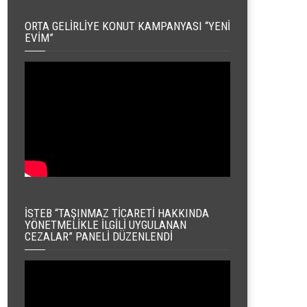
ORTA GELIRLIYE KONUT KAMPANYASI “YENI
EVIM”
İSTEB “TAŞINMAZ TICARETI HAKKINDA
YÖNETMELIKLE İLGILI UYGULANAN
CEZALAR” PANELI DÜZENLENDI