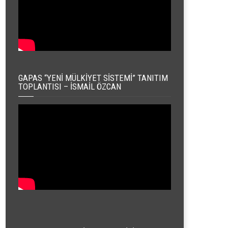
GAPAS “YENI MÜLKIYET SISTEMI” TANITIM
TOPLANTISI – İSMAIL ÖZCAN