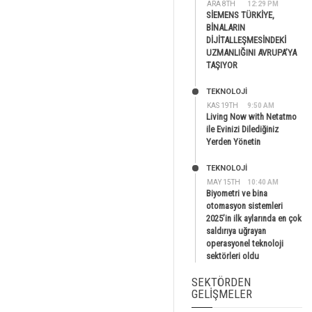
ARA 8TH
12:29 PM
SİEMENS TÜRKİYE,
BİNALARIN
DİJİTALLEŞMESİNDEKİ
UZMANLIĞINI AVRUPA’YA
TAŞIYOR
TEKNOLOJİ
KAS 19TH
9:50 AM
Living Now with Netatmo
ile Evinizi Dilediğiniz
Yerden Yönetin
TEKNOLOJİ
MAY 15TH
10:40 AM
Biyometri ve bina
otomasyon sistemleri
2025’in ilk aylarında en çok
saldırıya uğrayan
operasyonel teknoloji
sektörleri oldu
SEKTÖRDEN
GELIŞMELER