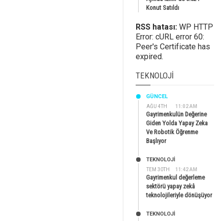
Konut Satıldı
RSS hatası:
WP HTTP
Error: cURL error 60:
Peer's Certificate has
expired.
TEKNOLOJI
GÜNCEL
AĞU 4TH
11:02 AM
Gayrimenkulün Değerine
Giden Yolda Yapay Zeka
Ve Robotik Öğrenme
Başlıyor
TEKNOLOJİ
TEM 30TH
11:42 AM
Gayrimenkul değerleme
sektörü yapay zekâ
teknolojileriyle dönüşüyor
TEKNOLOJİ