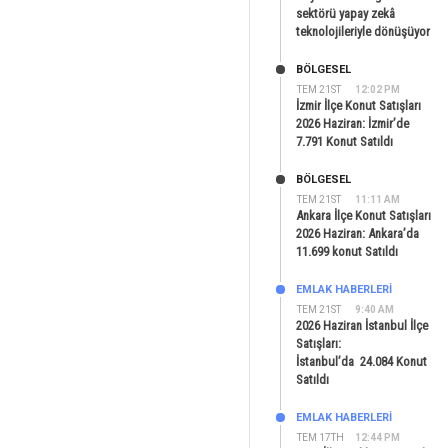
sektörü yapay zekâ
teknolojileriyle dönüşüyor
BÖLGESEL
TEM 21ST
12:02 PM
İzmir İlçe Konut Satışları
2026 Haziran: İzmir’de
7.791 Konut Satıldı
BÖLGESEL
TEM 21ST
11:11 AM
Ankara İlçe Konut Satışları
2026 Haziran: Ankara’da
11.699 konut Satıldı
EMLAK HABERLERI
TEM 21ST
9:40 AM
2026 Haziran İstanbul İlçe
Satışları:
İstanbul’da 24.084 Konut
Satıldı
EMLAK HABERLERI
TEM 17TH
12:44 PM