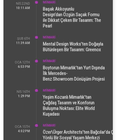
MİMARİ
NIS 22ND
10:11 AM
Başak Akkoyunlu
Design’dan Özgün Saçak Formu
ile Dikkat Çeken Bir Tasarım: The
Pearl
MİMARİ
ŞUB 6TH
11:39 AM
Mental Design Works’ten Doğayla
Bütünleşen Bir Tasarım: Greenox
MİMARİ
OCA 12TH
6:53 PM
Boytorun Mimarlık’tan Yurt Dışında
İlk Mercedes-
Benz Showroom Dönüşüm Projesi
MİMARİ
NIS 16TH
1:29 PM
Yeşim Kozanlı Mimarlık’tan
Çağdaş Tasarım ve Konforun
Buluşma Noktası: Elite World
Kuşadası
MİMARİ
OCA 15TH
4:02 PM
Özer\Ürger Architects’ten Bağcılar’da Çok
Yönlü Bir Sosyal Yaşam Merkezi