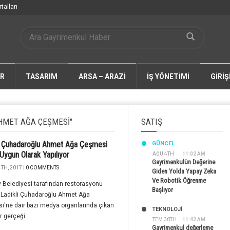
talları
AR
TASARIM
ARSA – ARAZİ
İŞ YÖNETİMİ
GİRİŞ
HMET AĞA ÇEŞMESI"
SATIŞ
i Çuhadaroğlu Ahmet Ağa Çeşmesi
GÜNCEL
 Uygun Olarak Yapılıyor
AĞU 4TH
11:02 AM
Gayrimenkulün Değerine
TH, 2017 |
0 COMMENTS
Giden Yolda Yapay Zeka
Ve Robotik Öğrenme
 Belediyesi tarafından restorasyonu
Başlıyor
 Ladikli Çuhadaroğlu Ahmet Ağa
'ne dair bazı medya organlarında çıkan
TEKNOLOJİ
r gerçeği...
TEM 30TH
11:42 AM
Gayrimenkul değerleme