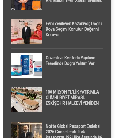
Hazırlanan Yeni “Sürdürülebilirlik”
Tanımı TDK Genel Türkçe
Sözlük’e Girdi
Evini Yenileyen Kazanıyor, Doğru
Boya Seçimi Konutun Değerini
Koruyor
Güvenli ve Konforlu Yapıların
Temelinde Doğru Yalıtım Var
100 MİLYON TL’LİK YATIRIMLA
CUMHURİYET MİRASI,
ESKİŞEHİR HALKEVİ YENİDEN
HAYAT BULUYOR
Notte Global Pasaport Endeksi
2026 Güncellendi: Türk
Pasaportu 199 Ülke Arasında 86.