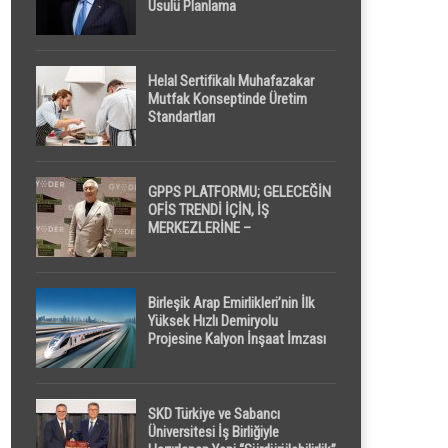
Usulü Planlama
Helal Sertifikalı Muhafazakar
Mutfak Konseptinde Üretim
Standartları
GPPS PLATFORMU; GELECEĞİN
OFİS TRENDİ İÇİN, İŞ
MERKEZLERİNE –
GELİŞTİRİCİLERE ” POD /
KAPSÜL ” UYKU KABİNİ
ÖNERİYOR
Birleşik Arap Emirlikleri’nin İlk
Yüksek Hızlı Demiryolu
Projesine Kalyon İnşaat İmzası
SKD Türkiye ve Sabancı
Üniversitesi İş Birliğiyle