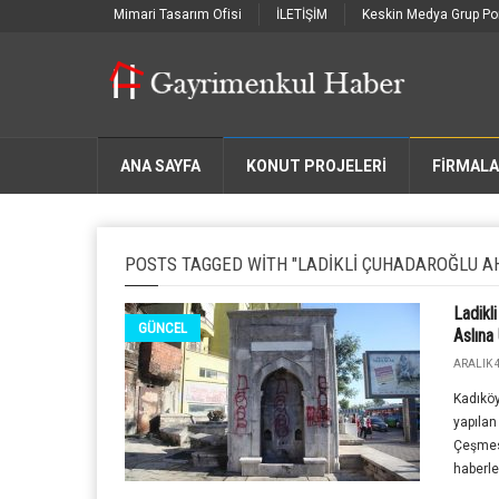
Mimari Tasarım Ofisi
İLETİŞİM
Keskin Medya Grup Por
ANA SAYFA
KONUT PROJELERİ
FIRMAL
POSTS TAGGED WITH "LADIKLI ÇUHADAROĞLU A
Ladikl
GÜNCEL
Aslına
ARALIK 4
Kadıköy
yapılan
Çeşmesi
haberle