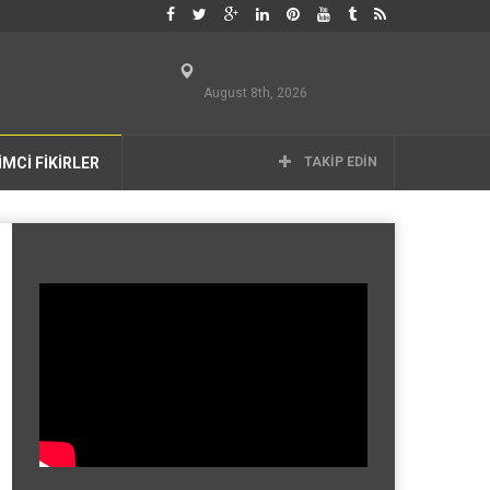
August 8th, 2026
İMCİ FİKİRLER
TAKIP EDIN