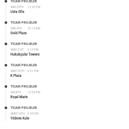
TİCARİ PROJELER
KAS 29TH
12:23 PM
Usta Ofis
TİCARİ PROJELER
KAS 6TH
10:12 AM
Gold Plaza
TİCARİ PROJELER
MAY 31ST
3:10 PM
Hukukçular Towers
TİCARİ PROJELER
MAY 25TH
5:51 PM
K Plaza
TİCARİ PROJELER
NIS 8TH
12:34 PM
Royal Marin
TİCARİ PROJELER
MAR 16TH
3:30 PM
Yıldırım Kule