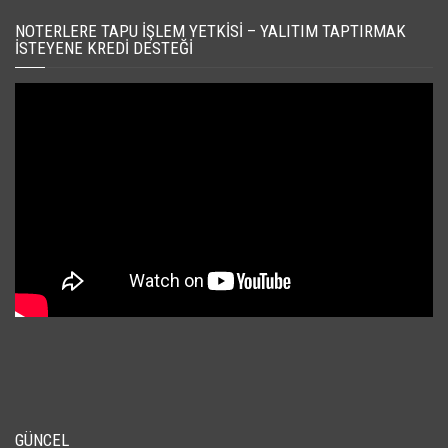
NOTERLERE TAPU İŞLEM YETKISI – YALITIM TAPTIRMAK
İSTEYENE KREDI DESTEĞI
GÜNCEL