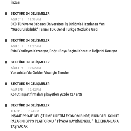
İmzası
SEKTÖRDEN GELIŞMELER
AĞU 6TH
11:30 AM
SKD Türkiye ve Sabancı Üniversitesi İş Birliğiyle Hazırlanan Yeni
“Sürdürülebilirlik” Tanımı TDK Genel Türkçe Sözlük’e Girdi
SEKTÖRDEN GELIŞMELER
AĞU 6TH
11:27 AM
Evini Yenileyen Kazanıyor, Doğru Boya Seçimi Konutun Değerini Koruyor
SEKTÖRDEN GELIŞMELER
AĞU 4TH
10:52 AM
Yunanistan’da Golden Visa için 5 neden
SEKTÖRDEN GELIŞMELER
AĞU 3RD
12:42 PM
Konut inşaat firmaları şikayetleri yüzde 127 arttı
SEKTÖRDEN GELIŞMELER
TEM 31ST
7:24 PM
İNŞAAT PROJE GELİŞTİRME ÜRETİM EKONOMİSİNDE; BİRİNCİ EL KONUT
PAZARINI GPPS PLATFORMU ” PİYASA GAYRİMENKUL ” İLE EKRANLARA
TAŞIYACAK