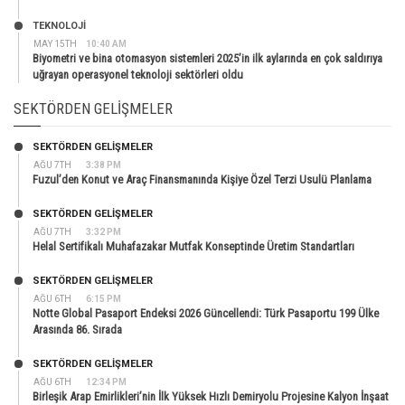
TEKNOLOJİ
MAY 15TH
10:40 AM
Biyometri ve bina otomasyon sistemleri 2025’in ilk aylarında en çok saldırıya
uğrayan operasyonel teknoloji sektörleri oldu
SEKTÖRDEN GELIŞMELER
SEKTÖRDEN GELIŞMELER
AĞU 7TH
3:38 PM
Fuzul’den Konut ve Araç Finansmanında Kişiye Özel Terzi Usulü Planlama
SEKTÖRDEN GELIŞMELER
AĞU 7TH
3:32 PM
Helal Sertifikalı Muhafazakar Mutfak Konseptinde Üretim Standartları
SEKTÖRDEN GELIŞMELER
AĞU 6TH
6:15 PM
Notte Global Pasaport Endeksi 2026 Güncellendi: Türk Pasaportu 199 Ülke
Arasında 86. Sırada
SEKTÖRDEN GELIŞMELER
AĞU 6TH
12:34 PM
Birleşik Arap Emirlikleri’nin İlk Yüksek Hızlı Demiryolu Projesine Kalyon İnşaat