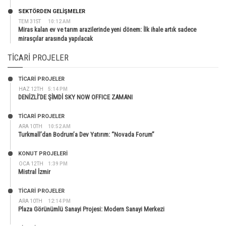
SEKTÖRDEN GELIŞMELER
TEM 31ST
10:12 AM
Miras kalan ev ve tarım arazilerinde yeni dönem: İlk ihale artık sadece
mirasçılar arasında yapılacak
TICARI PROJELER
TİCARİ PROJELER
HAZ 12TH
5:14 PM
DENİZLİ’DE ŞİMDİ SKY NOW OFFICE ZAMANI
TİCARİ PROJELER
ARA 10TH
10:52 AM
Turkmall’dan Bodrum’a Dev Yatırım: “Novada Forum”
KONUT PROJELERI
OCA 12TH
1:39 PM
Mistral İzmir
TİCARİ PROJELER
ARA 10TH
12:14 PM
Plaza Görünümlü Sanayi Projesi: Modern Sanayi Merkezi