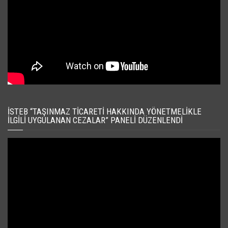
İSTEB “TAŞINMAZ TICARETI HAKKINDA YÖNETMELIKLE
İLGILI UYGULANAN CEZALAR” PANELI DÜZENLENDI