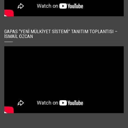
GAPAS “YENI MÜLKIYET SISTEMI” TANITIM TOPLANTISI –
İSMAIL ÖZCAN