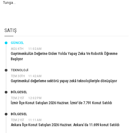
Tunga...
SATIŞ
GÜNCEL
AĞU 4TH
11:02 AM
Gayrimenkulün Değerine Giden Yolda Yapay Zeka Ve Robotik Öğrenme
Başlıyor
TEKNOLOJİ
TEM 30TH
11:42 AM
Gayrimenkul değerleme sektörü yapay zekâ teknolojileriyle dönüşüyor
BÖLGESEL
TEM 21ST
12:02 PM
İzmir İlçe Konut Satışları 2026 Haziran: İzmir’de 7.791 Konut Satıldı
BÖLGESEL
TEM 21ST
11:11 AM
Ankara İlçe Konut Satışları 2026 Haziran: Ankara’da 11.699 konut Satıldı