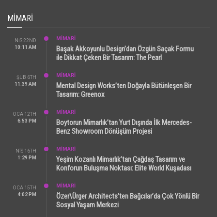
MIMARI
MİMARİ
NIS 22ND
10:11 AM
Başak Akkoyunlu Design’dan Özgün Saçak Formu
ile Dikkat Çeken Bir Tasarım: The Pearl
MİMARİ
ŞUB 6TH
11:39 AM
Mental Design Works’ten Doğayla Bütünleşen Bir
Tasarım: Greenox
MİMARİ
OCA 12TH
6:53 PM
Boytorun Mimarlık’tan Yurt Dışında İlk Mercedes-
Benz Showroom Dönüşüm Projesi
MİMARİ
NIS 16TH
1:29 PM
Yeşim Kozanlı Mimarlık’tan Çağdaş Tasarım ve
Konforun Buluşma Noktası: Elite World Kuşadası
MİMARİ
OCA 15TH
4:02 PM
Özer\Ürger Architects’ten Bağcılar’da Çok Yönlü Bir
Sosyal Yaşam Merkezi