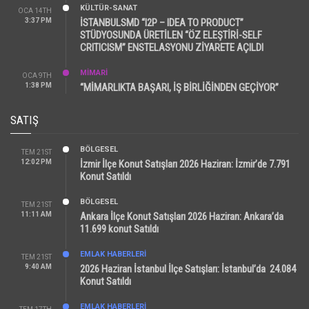
KÜLTÜR-SANAT
OCA 14TH
3:37 PM
İSTANBULSMD “I2P – IDEA TO PRODUCT”
STÜDYOSUNDA ÜRETİLEN “ÖZ ELEŞTİRİ-SELF
CRITICISM” ENSTELASYONU ZİYARETE AÇILDI
MİMARİ
OCA 9TH
1:38 PM
“MİMARLIKTA BAŞARI, İŞ BİRLİĞİNDEN GEÇİYOR”
SATIŞ
BÖLGESEL
TEM 21ST
12:02 PM
İzmir İlçe Konut Satışları 2026 Haziran: İzmir’de 7.791
Konut Satıldı
BÖLGESEL
TEM 21ST
11:11 AM
Ankara İlçe Konut Satışları 2026 Haziran: Ankara’da
11.699 konut Satıldı
EMLAK HABERLERI
TEM 21ST
9:40 AM
2026 Haziran İstanbul İlçe Satışları: İstanbul’da 24.084
Konut Satıldı
EMLAK HABERLERI