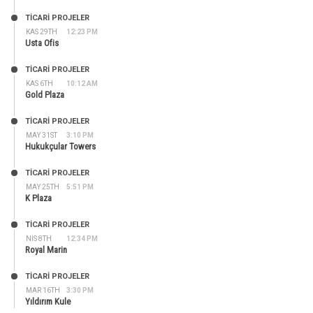
TİCARİ PROJELER
KAS 29TH
12:23 PM
Usta Ofis
TİCARİ PROJELER
KAS 6TH
10:12 AM
Gold Plaza
TİCARİ PROJELER
MAY 31ST
3:10 PM
Hukukçular Towers
TİCARİ PROJELER
MAY 25TH
5:51 PM
K Plaza
TİCARİ PROJELER
NIS 8TH
12:34 PM
Royal Marin
TİCARİ PROJELER
MAR 16TH
3:30 PM
Yıldırım Kule