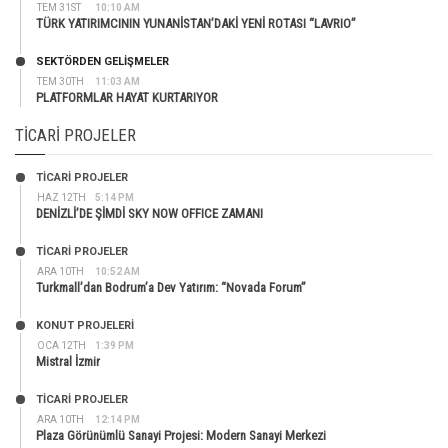
TEM 31ST
10:10 AM
TÜRK YATIRIMCININ YUNANİSTAN’DAKİ YENİ ROTASI “LAVRIO”
SEKTÖRDEN GELIŞMELER
TEM 30TH
11:03 AM
PLATFORMLAR HAYAT KURTARIYOR
TICARI PROJELER
TİCARİ PROJELER
HAZ 12TH
5:14 PM
DENİZLİ’DE ŞİMDİ SKY NOW OFFICE ZAMANI
TİCARİ PROJELER
ARA 10TH
10:52 AM
Turkmall’dan Bodrum’a Dev Yatırım: “Novada Forum”
KONUT PROJELERI
OCA 12TH
1:39 PM
Mistral İzmir
TİCARİ PROJELER
ARA 10TH
12:14 PM
Plaza Görünümlü Sanayi Projesi: Modern Sanayi Merkezi