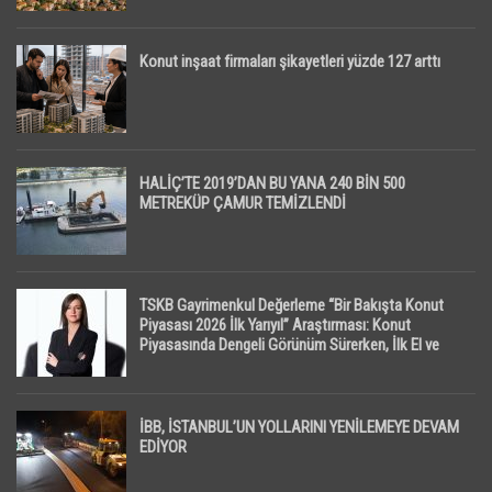
Konut inşaat firmaları şikayetleri yüzde 127 arttı
HALİÇ’TE 2019’DAN BU YANA 240 BİN 500
METREKÜP ÇAMUR TEMİZLENDİ
TSKB Gayrimenkul Değerleme “Bir Bakışta Konut
Piyasası 2026 İlk Yarıyıl” Araştırması: Konut
Piyasasında Dengeli Görünüm Sürerken, İlk El ve
İpotekli Satışlarda Sınırlı Toparlanma Dikkat Çekti
İBB, İSTANBUL’UN YOLLARINI YENİLEMEYE DEVAM
EDİYOR