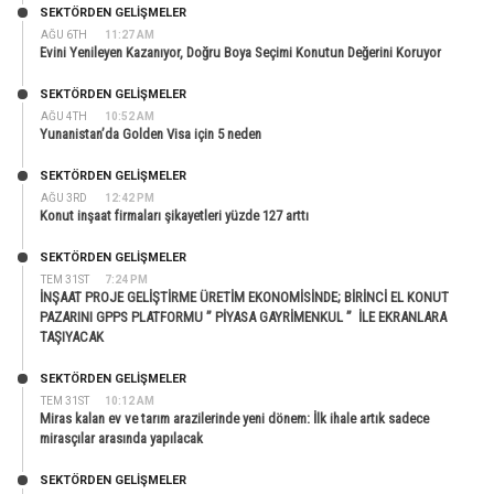
SEKTÖRDEN GELIŞMELER
AĞU 6TH
11:27 AM
Evini Yenileyen Kazanıyor, Doğru Boya Seçimi Konutun Değerini Koruyor
SEKTÖRDEN GELIŞMELER
AĞU 4TH
10:52 AM
Yunanistan’da Golden Visa için 5 neden
SEKTÖRDEN GELIŞMELER
AĞU 3RD
12:42 PM
Konut inşaat firmaları şikayetleri yüzde 127 arttı
SEKTÖRDEN GELIŞMELER
TEM 31ST
7:24 PM
İNŞAAT PROJE GELİŞTİRME ÜRETİM EKONOMİSİNDE; BİRİNCİ EL KONUT
PAZARINI GPPS PLATFORMU ” PİYASA GAYRİMENKUL ” İLE EKRANLARA
TAŞIYACAK
SEKTÖRDEN GELIŞMELER
TEM 31ST
10:12 AM
Miras kalan ev ve tarım arazilerinde yeni dönem: İlk ihale artık sadece
mirasçılar arasında yapılacak
SEKTÖRDEN GELIŞMELER