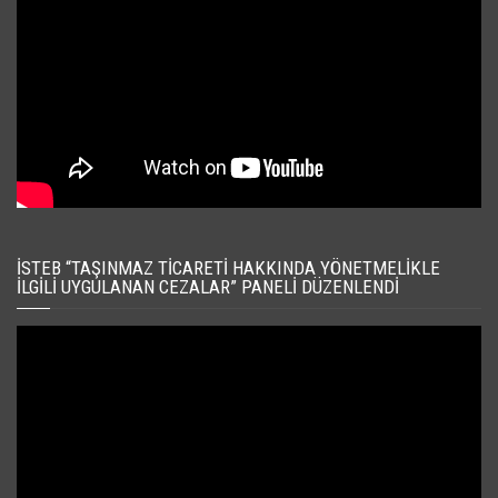
İSTEB “TAŞINMAZ TICARETI HAKKINDA YÖNETMELIKLE
İLGILI UYGULANAN CEZALAR” PANELI DÜZENLENDI