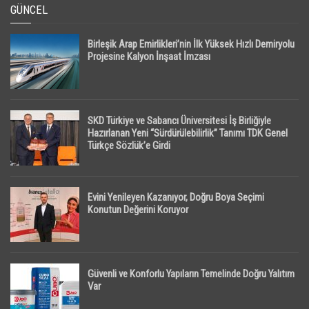
GÜNCEL
Birleşik Arap Emirlikleri’nin İlk Yüksek Hızlı Demiryolu
Projesine Kalyon İnşaat İmzası
SKD Türkiye ve Sabancı Üniversitesi İş Birliğiyle
Hazırlanan Yeni “Sürdürülebilirlik” Tanımı TDK Genel
Türkçe Sözlük’e Girdi
Evini Yenileyen Kazanıyor, Doğru Boya Seçimi
Konutun Değerini Koruyor
Güvenli ve Konforlu Yapıların Temelinde Doğru Yalıtım
Var