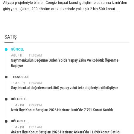
Altyapı projeleriyle bilinen Cengiz İnşaat konut geliştirme pazarına İzmir’den
giriş yaptı. Şirket, 200 dönüm arazi üzerinde yaklaşık 2 bin 500 konut...
SATIŞ
GÜNCEL
AĞU 4TH
11:02 AM
Gayrimenkulün Değerine Giden Yolda Yapay Zeka Ve Robotik Öğrenme
Başlıyor
TEKNOLOJİ
TEM 30TH
11:42 AM
Gayrimenkul değerleme sektörü yapay zekâ teknolojileriyle dönüşüyor
BÖLGESEL
TEM 21ST
12:02 PM
İzmir İlçe Konut Satışları 2026 Haziran: İzmir’de 7.791 Konut Satıldı
BÖLGESEL
TEM 21ST
11:11 AM
Ankara İlçe Konut Satışları 2026 Haziran: Ankara’da 11.699 konut Satıldı