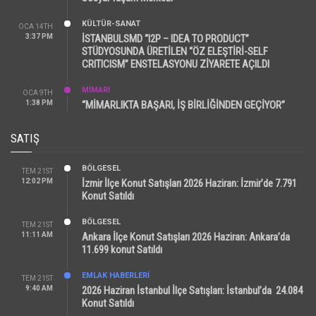
KÜLTÜR-SANAT
OCA 14TH
3:37 PM
İSTANBULSMD “I2P – IDEA TO PRODUCT”
STÜDYOSUNDA ÜRETİLEN “ÖZ ELEŞTİRİ-SELF
CRITICISM” ENSTELASYONU ZİYARETE AÇILDI
MİMARİ
OCA 9TH
1:38 PM
“MİMARLIKTA BAŞARI, İŞ BİRLİĞİNDEN GEÇİYOR”
SATIŞ
BÖLGESEL
TEM 21ST
12:02 PM
İzmir İlçe Konut Satışları 2026 Haziran: İzmir’de 7.791
Konut Satıldı
BÖLGESEL
TEM 21ST
11:11 AM
Ankara İlçe Konut Satışları 2026 Haziran: Ankara’da
11.699 konut Satıldı
EMLAK HABERLERI
TEM 21ST
9:40 AM
2026 Haziran İstanbul İlçe Satışları: İstanbul’da 24.084
Konut Satıldı