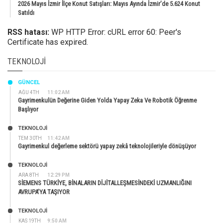
2026 Mayıs İzmir İlçe Konut Satışları: Mayıs Ayında İzmir’de 5.624 Konut
Satıldı
RSS hatası:
WP HTTP Error: cURL error 60: Peer's
Certificate has expired.
TEKNOLOJI
GÜNCEL
AĞU 4TH
11:02 AM
Gayrimenkulün Değerine Giden Yolda Yapay Zeka Ve Robotik Öğrenme
Başlıyor
TEKNOLOJİ
TEM 30TH
11:42 AM
Gayrimenkul değerleme sektörü yapay zekâ teknolojileriyle dönüşüyor
TEKNOLOJİ
ARA 8TH
12:29 PM
SİEMENS TÜRKİYE, BİNALARIN DİJİTALLEŞMESİNDEKİ UZMANLIĞINI
AVRUPA’YA TAŞIYOR
TEKNOLOJİ
KAS 19TH
9:50 AM