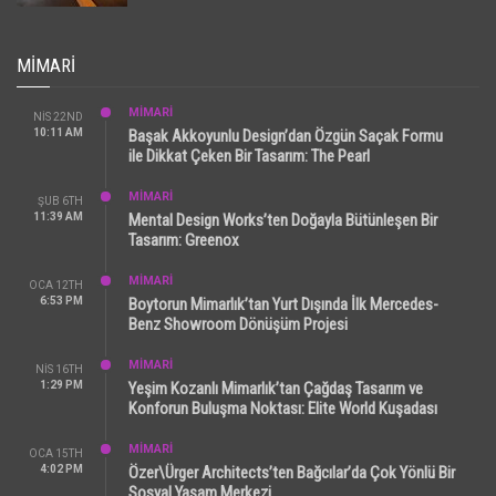
MIMARI
MİMARİ
NIS 22ND
10:11 AM
Başak Akkoyunlu Design’dan Özgün Saçak Formu
ile Dikkat Çeken Bir Tasarım: The Pearl
MİMARİ
ŞUB 6TH
11:39 AM
Mental Design Works’ten Doğayla Bütünleşen Bir
Tasarım: Greenox
MİMARİ
OCA 12TH
6:53 PM
Boytorun Mimarlık’tan Yurt Dışında İlk Mercedes-
Benz Showroom Dönüşüm Projesi
MİMARİ
NIS 16TH
1:29 PM
Yeşim Kozanlı Mimarlık’tan Çağdaş Tasarım ve
Konforun Buluşma Noktası: Elite World Kuşadası
MİMARİ
OCA 15TH
4:02 PM
Özer\Ürger Architects’ten Bağcılar’da Çok Yönlü Bir
Sosyal Yaşam Merkezi