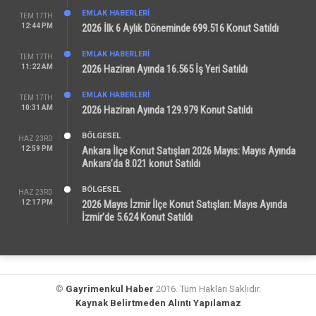
EMLAK HABERLERI
TEM 17TH
12:44 PM
2026 İlk 6 Aylık Döneminde 699.516 Konut Satıldı
EMLAK HABERLERI
TEM 17TH
11:22 AM
2026 Haziran Ayında 16.565 İş Yeri Satıldı
EMLAK HABERLERI
TEM 17TH
10:31 AM
2026 Haziran Ayında 129.979 Konut Satıldı
BÖLGESEL
HAZ 23RD
12:59 PM
Ankara İlçe Konut Satışları 2026 Mayıs: Mayıs Ayında
Ankara’da 8.021 konut Satıldı
BÖLGESEL
HAZ 23RD
12:17 PM
2026 Mayıs İzmir İlçe Konut Satışları: Mayıs Ayında
İzmir’de 5.624 Konut Satıldı
©
Gayrimenkul Haber
2016. Tüm Hakları Saklıdır.
Kaynak Belirtmeden Alıntı Yapılamaz