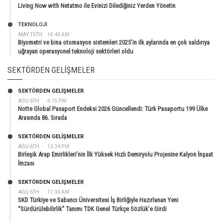
Living Now with Netatmo ile Evinizi Dilediğiniz Yerden Yönetin
TEKNOLOJİ
MAY 15TH
10:40 AM
Biyometri ve bina otomasyon sistemleri 2025’in ilk aylarında en çok saldırıya
uğrayan operasyonel teknoloji sektörleri oldu
SEKTÖRDEN GELIŞMELER
SEKTÖRDEN GELIŞMELER
AĞU 6TH
6:15 PM
Notte Global Pasaport Endeksi 2026 Güncellendi: Türk Pasaportu 199 Ülke
Arasında 86. Sırada
SEKTÖRDEN GELIŞMELER
AĞU 6TH
12:34 PM
Birleşik Arap Emirlikleri’nin İlk Yüksek Hızlı Demiryolu Projesine Kalyon İnşaat
İmzası
SEKTÖRDEN GELIŞMELER
AĞU 6TH
11:30 AM
SKD Türkiye ve Sabancı Üniversitesi İş Birliğiyle Hazırlanan Yeni
“Sürdürülebilirlik” Tanımı TDK Genel Türkçe Sözlük’e Girdi