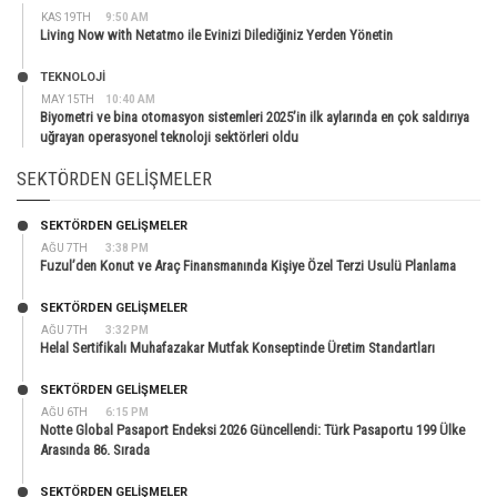
KAS 19TH
9:50 AM
Living Now with Netatmo ile Evinizi Dilediğiniz Yerden Yönetin
TEKNOLOJİ
MAY 15TH
10:40 AM
Biyometri ve bina otomasyon sistemleri 2025’in ilk aylarında en çok saldırıya
uğrayan operasyonel teknoloji sektörleri oldu
SEKTÖRDEN GELIŞMELER
SEKTÖRDEN GELIŞMELER
AĞU 7TH
3:38 PM
Fuzul’den Konut ve Araç Finansmanında Kişiye Özel Terzi Usulü Planlama
SEKTÖRDEN GELIŞMELER
AĞU 7TH
3:32 PM
Helal Sertifikalı Muhafazakar Mutfak Konseptinde Üretim Standartları
SEKTÖRDEN GELIŞMELER
AĞU 6TH
6:15 PM
Notte Global Pasaport Endeksi 2026 Güncellendi: Türk Pasaportu 199 Ülke
Arasında 86. Sırada
SEKTÖRDEN GELIŞMELER