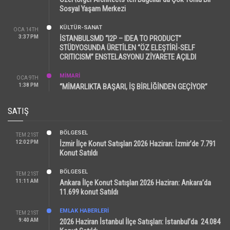
Sosyal Yaşam Merkezi
KÜLTÜR-SANAT
OCA 14TH
3:37 PM
İSTANBULSMD “I2P – IDEA TO PRODUCT”
STÜDYOSUNDA ÜRETİLEN “ÖZ ELEŞTİRİ-SELF
CRITICISM” ENSTELASYONU ZİYARETE AÇILDI
MİMARİ
OCA 9TH
1:38 PM
“MİMARLIKTA BAŞARI, İŞ BİRLİĞİNDEN GEÇİYOR”
SATIŞ
BÖLGESEL
TEM 21ST
12:02 PM
İzmir İlçe Konut Satışları 2026 Haziran: İzmir’de 7.791
Konut Satıldı
BÖLGESEL
TEM 21ST
11:11 AM
Ankara İlçe Konut Satışları 2026 Haziran: Ankara’da
11.699 konut Satıldı
EMLAK HABERLERI
TEM 21ST
9:40 AM
2026 Haziran İstanbul İlçe Satışları: İstanbul’da 24.084