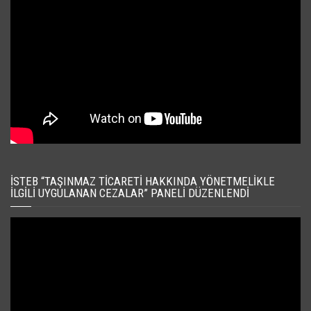
İSTEB “TAŞINMAZ TICARETI HAKKINDA YÖNETMELIKLE
İLGILI UYGULANAN CEZALAR” PANELI DÜZENLENDI