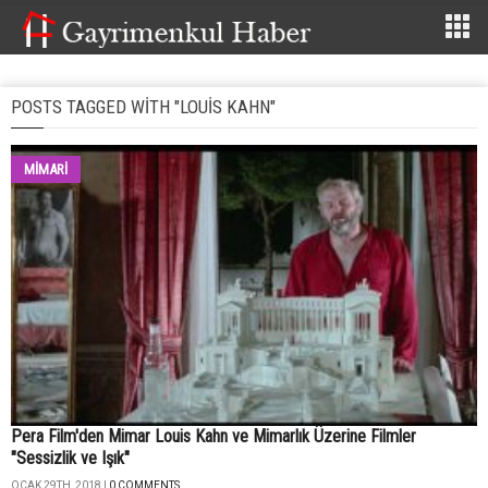
POSTS TAGGED WITH "LOUIS KAHN"
MİMARİ
Pera Film'den Mimar Louis Kahn ve Mimarlık Üzerine Filmler
"Sessizlik ve Işık"
OCAK 29TH, 2018 |
0 COMMENTS