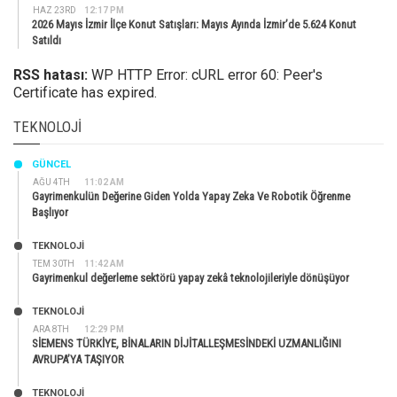
HAZ 23RD
12:17 PM
2026 Mayıs İzmir İlçe Konut Satışları: Mayıs Ayında İzmir’de 5.624 Konut
Satıldı
RSS hatası:
WP HTTP Error: cURL error 60: Peer's
Certificate has expired.
TEKNOLOJI
GÜNCEL
AĞU 4TH
11:02 AM
Gayrimenkulün Değerine Giden Yolda Yapay Zeka Ve Robotik Öğrenme
Başlıyor
TEKNOLOJİ
TEM 30TH
11:42 AM
Gayrimenkul değerleme sektörü yapay zekâ teknolojileriyle dönüşüyor
TEKNOLOJİ
ARA 8TH
12:29 PM
SİEMENS TÜRKİYE, BİNALARIN DİJİTALLEŞMESİNDEKİ UZMANLIĞINI
AVRUPA’YA TAŞIYOR
TEKNOLOJİ