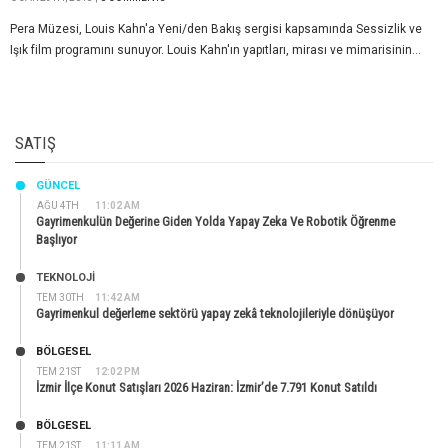
Pera Müzesi, Louis Kahn'a Yeni/den Bakış sergisi kapsamında Sessizlik ve
Işık film programını sunuyor. Louis Kahn'ın yapıtları, mirası ve mimarisinin...
SATIŞ
GÜNCEL
AĞU 4TH
11:02 AM
Gayrimenkulün Değerine Giden Yolda Yapay Zeka Ve Robotik Öğrenme
Başlıyor
TEKNOLOJİ
TEM 30TH
11:42 AM
Gayrimenkul değerleme sektörü yapay zekâ teknolojileriyle dönüşüyor
BÖLGESEL
TEM 21ST
12:02 PM
İzmir İlçe Konut Satışları 2026 Haziran: İzmir’de 7.791 Konut Satıldı
BÖLGESEL
TEM 21ST
11:11 AM