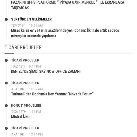
PAZARINI GPPS PLATFORMU ” PİYASA GAYRİMENKUL ” İLE EKRANLARA
TAŞIYACAK
SEKTÖRDEN GELIŞMELER
TEM 31ST
10:12 AM
Miras kalan ev ve tarım arazilerinde yeni dönem: İlk ihale artık sadece
mirasçılar arasında yapılacak
TICARI PROJELER
TİCARİ PROJELER
HAZ 12TH
5:14 PM
DENİZLİ’DE ŞİMDİ SKY NOW OFFICE ZAMANI
TİCARİ PROJELER
ARA 10TH
10:52 AM
Turkmall’dan Bodrum’a Dev Yatırım: “Novada Forum”
KONUT PROJELERI
OCA 12TH
1:39 PM
Mistral İzmir
TİCARİ PROJELER
ARA 10TH
12:14 PM