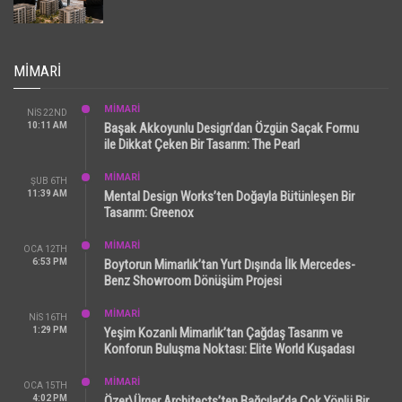
MIMARI
MİMARİ
NIS 22ND
10:11 AM
Başak Akkoyunlu Design’dan Özgün Saçak Formu
ile Dikkat Çeken Bir Tasarım: The Pearl
MİMARİ
ŞUB 6TH
11:39 AM
Mental Design Works’ten Doğayla Bütünleşen Bir
Tasarım: Greenox
MİMARİ
OCA 12TH
6:53 PM
Boytorun Mimarlık’tan Yurt Dışında İlk Mercedes-
Benz Showroom Dönüşüm Projesi
MİMARİ
NIS 16TH
1:29 PM
Yeşim Kozanlı Mimarlık’tan Çağdaş Tasarım ve
Konforun Buluşma Noktası: Elite World Kuşadası
MİMARİ
OCA 15TH
4:02 PM
Özer\Ürger Architects’ten Bağcılar’da Çok Yönlü Bir