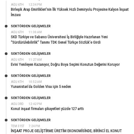
AĞU 6TH
12:34 PM
Birleşik Arap Emirlikleri’nin İlk Yüksek Hızlı Demiryolu Projesine Kalyon İnşaat
İmzası
SEKTÖRDEN GELIŞMELER
AĞU 6TH
11:30 AM
SKD Türkiye ve Sabancı Üniversitesi İş Birliğiyle Hazırlanan Yeni
“Sürdürülebilirlik” Tanımı TDK Genel Türkçe Sözlük’e Girdi
SEKTÖRDEN GELIŞMELER
AĞU 6TH
11:27 AM
Evini Yenileyen Kazanıyor, Doğru Boya Seçimi Konutun Değerini Koruyor
SEKTÖRDEN GELIŞMELER
AĞU 4TH
10:52 AM
Yunanistan’da Golden Visa için 5 neden
SEKTÖRDEN GELIŞMELER
AĞU 3RD
12:42 PM
Konut inşaat firmaları şikayetleri yüzde 127 arttı
SEKTÖRDEN GELIŞMELER
TEM 31ST
7:24 PM
İNŞAAT PROJE GELİŞTİRME ÜRETİM EKONOMİSİNDE; BİRİNCİ EL KONUT