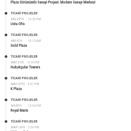
Plaza Görünümlü Sanayi Projesi: Modern Sanayi Merkezi
TİCARİ PROJELER
KAS 29TH
12:23 PM
Usta Ofis
TİCARİ PROJELER
KAS 6TH
10:12 AM
Gold Plaza
TİCARİ PROJELER
MAY 31ST
3:10 PM
Hukukçular Towers
TİCARİ PROJELER
MAY 25TH
5:51 PM
K Plaza
TİCARİ PROJELER
NIS 8TH
12:34 PM
Royal Marin
TİCARİ PROJELER
MAR 16TH
3:30 PM