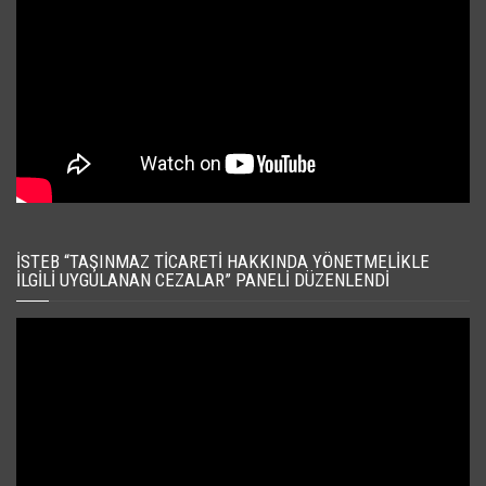
İSTEB “TAŞINMAZ TICARETI HAKKINDA YÖNETMELIKLE
İLGILI UYGULANAN CEZALAR” PANELI DÜZENLENDI