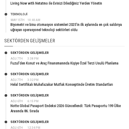
Living Now with Netatmo ile Evinizi Dilediğiniz Yerden Yönetin
TEKNOLOJİ
MAY 15TH
10:40 AM
Biyometri ve bina otomasyon sistemleri 2025’in ilk aylarında en çok saldırıya
uğrayan operasyonel teknoloji sektörleri oldu
SEKTÖRDEN GELIŞMELER
SEKTÖRDEN GELIŞMELER
AĞU 7TH
3:38 PM
Fuzul’den Konut ve Araç Finansmanında Kişiye Özel Terzi Usulü Planlama
SEKTÖRDEN GELIŞMELER
AĞU 7TH
3:32 PM
Helal Sertifikalı Muhafazakar Mutfak Konseptinde Üretim Standartları
SEKTÖRDEN GELIŞMELER
AĞU 6TH
6:15 PM
Notte Global Pasaport Endeksi 2026 Güncellendi: Türk Pasaportu 199 Ülke
Arasında 86. Sırada
SEKTÖRDEN GELIŞMELER
AĞU 6TH
12:34 PM