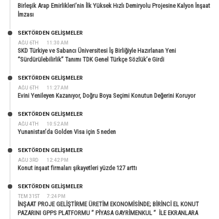
Birleşik Arap Emirlikleri’nin İlk Yüksek Hızlı Demiryolu Projesine Kalyon İnşaat
İmzası
SEKTÖRDEN GELIŞMELER
AĞU 6TH
11:30 AM
SKD Türkiye ve Sabancı Üniversitesi İş Birliğiyle Hazırlanan Yeni
“Sürdürülebilirlik” Tanımı TDK Genel Türkçe Sözlük’e Girdi
SEKTÖRDEN GELIŞMELER
AĞU 6TH
11:27 AM
Evini Yenileyen Kazanıyor, Doğru Boya Seçimi Konutun Değerini Koruyor
SEKTÖRDEN GELIŞMELER
AĞU 4TH
10:52 AM
Yunanistan’da Golden Visa için 5 neden
SEKTÖRDEN GELIŞMELER
AĞU 3RD
12:42 PM
Konut inşaat firmaları şikayetleri yüzde 127 arttı
SEKTÖRDEN GELIŞMELER
TEM 31ST
7:24 PM
İNŞAAT PROJE GELİŞTİRME ÜRETİM EKONOMİSİNDE; BİRİNCİ EL KONUT
PAZARINI GPPS PLATFORMU ” PİYASA GAYRİMENKUL ” İLE EKRANLARA