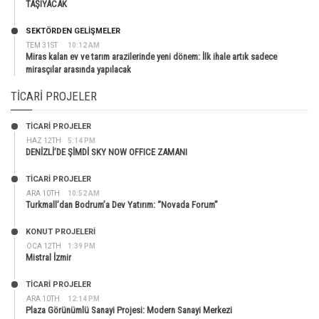
TAŞIYACAK
SEKTÖRDEN GELIŞMELER
TEM 31ST
10:12 AM
Miras kalan ev ve tarım arazilerinde yeni dönem: İlk ihale artık sadece
mirasçılar arasında yapılacak
TICARI PROJELER
TİCARİ PROJELER
HAZ 12TH
5:14 PM
DENİZLİ’DE ŞİMDİ SKY NOW OFFICE ZAMANI
TİCARİ PROJELER
ARA 10TH
10:52 AM
Turkmall’dan Bodrum’a Dev Yatırım: “Novada Forum”
KONUT PROJELERI
OCA 12TH
1:39 PM
Mistral İzmir
TİCARİ PROJELER
ARA 10TH
12:14 PM
Plaza Görünümlü Sanayi Projesi: Modern Sanayi Merkezi