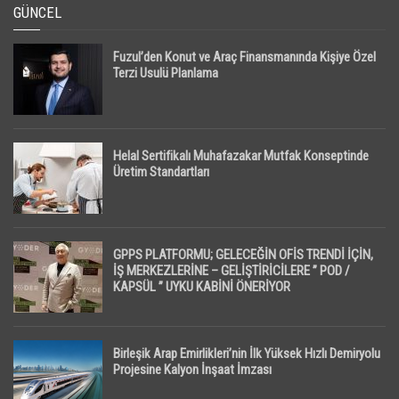
GÜNCEL
Fuzul’den Konut ve Araç Finansmanında Kişiye Özel
Terzi Usulü Planlama
Helal Sertifikalı Muhafazakar Mutfak Konseptinde
Üretim Standartları
GPPS PLATFORMU; GELECEĞİN OFİS TRENDİ İÇİN,
İŞ MERKEZLERİNE – GELİŞTİRİCİLERE ” POD /
KAPSÜL ” UYKU KABİNİ ÖNERİYOR
Birleşik Arap Emirlikleri’nin İlk Yüksek Hızlı Demiryolu
Projesine Kalyon İnşaat İmzası