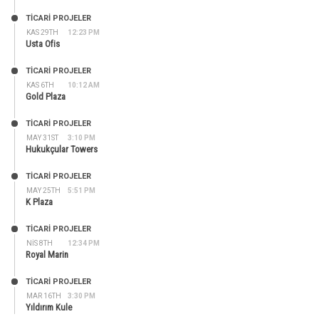
TİCARİ PROJELER
KAS 29TH
12:23 PM
Usta Ofis
TİCARİ PROJELER
KAS 6TH
10:12 AM
Gold Plaza
TİCARİ PROJELER
MAY 31ST
3:10 PM
Hukukçular Towers
TİCARİ PROJELER
MAY 25TH
5:51 PM
K Plaza
TİCARİ PROJELER
NIS 8TH
12:34 PM
Royal Marin
TİCARİ PROJELER
MAR 16TH
3:30 PM
Yıldırım Kule