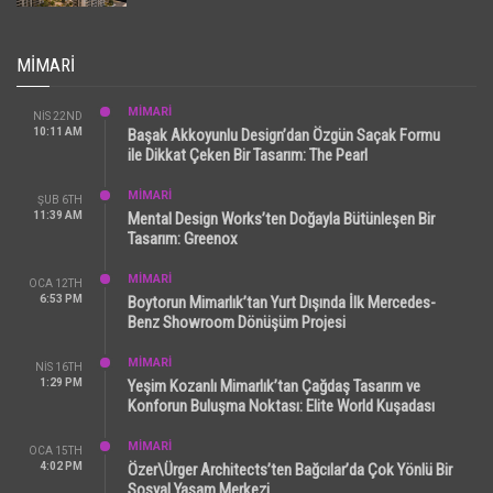
MIMARI
MİMARİ
NIS 22ND
10:11 AM
Başak Akkoyunlu Design’dan Özgün Saçak Formu
ile Dikkat Çeken Bir Tasarım: The Pearl
MİMARİ
ŞUB 6TH
11:39 AM
Mental Design Works’ten Doğayla Bütünleşen Bir
Tasarım: Greenox
MİMARİ
OCA 12TH
6:53 PM
Boytorun Mimarlık’tan Yurt Dışında İlk Mercedes-
Benz Showroom Dönüşüm Projesi
MİMARİ
NIS 16TH
1:29 PM
Yeşim Kozanlı Mimarlık’tan Çağdaş Tasarım ve
Konforun Buluşma Noktası: Elite World Kuşadası
MİMARİ
OCA 15TH
4:02 PM
Özer\Ürger Architects’ten Bağcılar’da Çok Yönlü Bir
Sosyal Yaşam Merkezi