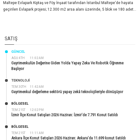
Maltepe Evlapark Kiptaş ve Föy İnşaat tarafından İstanbul Maltepe'de hayata
geçirilen Evlapark projesi; 12.300 m2 arsa alanı üzerinde, 5 blok ve 180 adet...
SATIŞ
GÜNCEL
AĞU 4TH
11:02 AM
Gayrimenkulün Değerine Giden Yolda Yapay Zeka Ve Robotik Öğrenme
Başlıyor
TEKNOLOJİ
TEM 30TH
11:42 AM
Gayrimenkul değerleme sektörü yapay zekâ teknolojileriyle dönüşüyor
BÖLGESEL
TEM 21ST
12:02 PM
İzmir İlçe Konut Satışları 2026 Haziran: İzmir’de 7.791 Konut Satıldı
BÖLGESEL
TEM 21ST
11:11 AM
Ankara İlçe Konut Satışları 2026 Haziran: Ankara’da 11.699 konut Satıldı