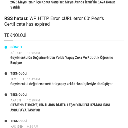
2026 Mayıs İzmir İlçe Konut Satışları: Mayıs Ayında İzmir’de 5.624 Konut
Satıldı
RSS hatası:
WP HTTP Error: cURL error 60: Peer's
Certificate has expired.
TEKNOLOJI
GÜNCEL
AĞU 4TH
11:02 AM
Gayrimenkulün Değerine Giden Yolda Yapay Zeka Ve Robotik Öğrenme
Başlıyor
TEKNOLOJİ
TEM 30TH
11:42 AM
Gayrimenkul değerleme sektörü yapay zekâ teknolojileriyle dönüşüyor
TEKNOLOJİ
ARA 8TH
12:29 PM
SİEMENS TÜRKİYE, BİNALARIN DİJİTALLEŞMESİNDEKİ UZMANLIĞINI
AVRUPA’YA TAŞIYOR
TEKNOLOJİ
KAS 19TH
9:50 AM