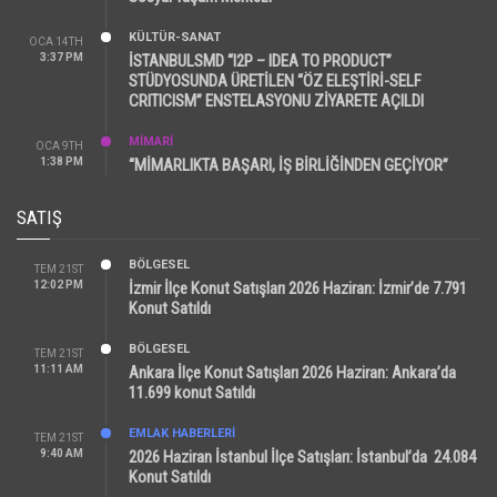
KÜLTÜR-SANAT
OCA 14TH
3:37 PM
İSTANBULSMD “I2P – IDEA TO PRODUCT”
STÜDYOSUNDA ÜRETİLEN “ÖZ ELEŞTİRİ-SELF
CRITICISM” ENSTELASYONU ZİYARETE AÇILDI
MİMARİ
OCA 9TH
1:38 PM
“MİMARLIKTA BAŞARI, İŞ BİRLİĞİNDEN GEÇİYOR”
SATIŞ
BÖLGESEL
TEM 21ST
12:02 PM
İzmir İlçe Konut Satışları 2026 Haziran: İzmir’de 7.791
Konut Satıldı
BÖLGESEL
TEM 21ST
11:11 AM
Ankara İlçe Konut Satışları 2026 Haziran: Ankara’da
11.699 konut Satıldı
EMLAK HABERLERI
TEM 21ST
9:40 AM
2026 Haziran İstanbul İlçe Satışları: İstanbul’da 24.084
Konut Satıldı