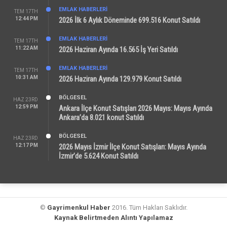
EMLAK HABERLERI
TEM 17TH
12:44 PM
2026 İlk 6 Aylık Döneminde 699.516 Konut Satıldı
EMLAK HABERLERI
TEM 17TH
11:22 AM
2026 Haziran Ayında 16.565 İş Yeri Satıldı
EMLAK HABERLERI
TEM 17TH
10:31 AM
2026 Haziran Ayında 129.979 Konut Satıldı
BÖLGESEL
HAZ 23RD
12:59 PM
Ankara İlçe Konut Satışları 2026 Mayıs: Mayıs Ayında
Ankara’da 8.021 konut Satıldı
BÖLGESEL
HAZ 23RD
12:17 PM
2026 Mayıs İzmir İlçe Konut Satışları: Mayıs Ayında
İzmir’de 5.624 Konut Satıldı
©
Gayrimenkul Haber
2016. Tüm Hakları Saklıdır.
Kaynak Belirtmeden Alıntı Yapılamaz