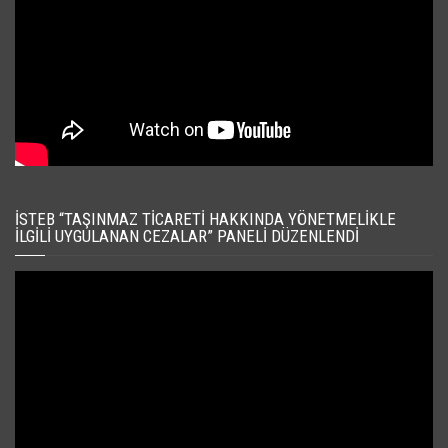
İSTEB “TAŞINMAZ TICARETI HAKKINDA YÖNETMELIKLE
İLGILI UYGULANAN CEZALAR” PANELI DÜZENLENDI