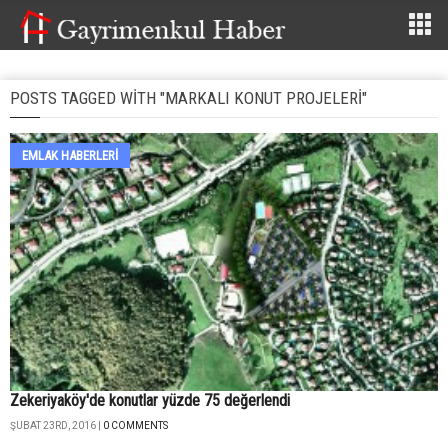
POSTS TAGGED WITH "MARKALI KONUT PROJELERI"
EMLAK HABERLERI
Zekeriyaköy'de konutlar yüzde 75 değerlendi
ŞUBAT 23RD, 2016 |
0 COMMENTS