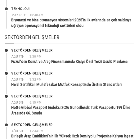
TEKNOLOJİ
MAY 15TH
10:40 AM
Biyometri ve bina otomasyon sistemleri 2025’in ilk aylarında en çok saldırıya
uğrayan operasyonel teknoloji sektörleri oldu
SEKTÖRDEN GELIŞMELER
SEKTÖRDEN GELIŞMELER
AĞU 7TH
3:38 PM
Fuzul’den Konut ve Araç Finansmanında Kişiye Özel Terzi Usulü Planlama
SEKTÖRDEN GELIŞMELER
AĞU 7TH
3:32 PM
Helal Sertifikalı Muhafazakar Mutfak Konseptinde Üretim Standartları
SEKTÖRDEN GELIŞMELER
AĞU 6TH
6:15 PM
Notte Global Pasaport Endeksi 2026 Güncellendi: Türk Pasaportu 199 Ülke
Arasında 86. Sırada
SEKTÖRDEN GELIŞMELER
AĞU 6TH
12:34 PM
Birleşik Arap Emirlikleri’nin İlk Yüksek Hızlı Demiryolu Projesine Kalyon İnşaat