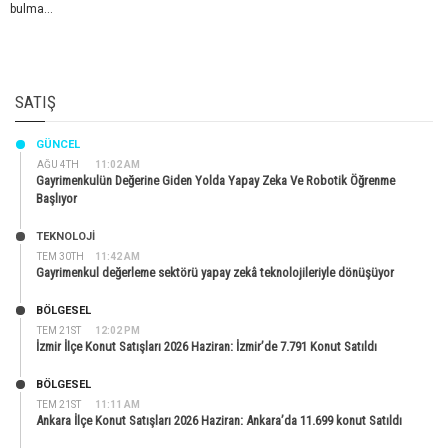
bulma...
SATIŞ
GÜNCEL
AĞU 4TH
11:02 AM
Gayrimenkulün Değerine Giden Yolda Yapay Zeka Ve Robotik Öğrenme
Başlıyor
TEKNOLOJİ
TEM 30TH
11:42 AM
Gayrimenkul değerleme sektörü yapay zekâ teknolojileriyle dönüşüyor
BÖLGESEL
TEM 21ST
12:02 PM
İzmir İlçe Konut Satışları 2026 Haziran: İzmir’de 7.791 Konut Satıldı
BÖLGESEL
TEM 21ST
11:11 AM
Ankara İlçe Konut Satışları 2026 Haziran: Ankara’da 11.699 konut Satıldı