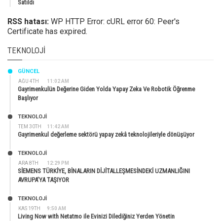
Satıldı
RSS hatası:
WP HTTP Error: cURL error 60: Peer's
Certificate has expired.
TEKNOLOJI
GÜNCEL
AĞU 4TH
11:02 AM
Gayrimenkulün Değerine Giden Yolda Yapay Zeka Ve Robotik Öğrenme
Başlıyor
TEKNOLOJİ
TEM 30TH
11:42 AM
Gayrimenkul değerleme sektörü yapay zekâ teknolojileriyle dönüşüyor
TEKNOLOJİ
ARA 8TH
12:29 PM
SİEMENS TÜRKİYE, BİNALARIN DİJİTALLEŞMESİNDEKİ UZMANLIĞINI
AVRUPA’YA TAŞIYOR
TEKNOLOJİ
KAS 19TH
9:50 AM
Living Now with Netatmo ile Evinizi Dilediğiniz Yerden Yönetin