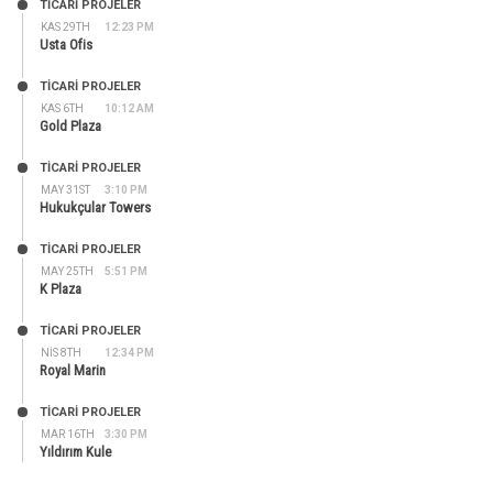
TİCARİ PROJELER
KAS 29TH
12:23 PM
Usta Ofis
TİCARİ PROJELER
KAS 6TH
10:12 AM
Gold Plaza
TİCARİ PROJELER
MAY 31ST
3:10 PM
Hukukçular Towers
TİCARİ PROJELER
MAY 25TH
5:51 PM
K Plaza
TİCARİ PROJELER
NIS 8TH
12:34 PM
Royal Marin
TİCARİ PROJELER
MAR 16TH
3:30 PM
Yıldırım Kule