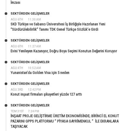
İmzası
SEKTÖRDEN GELIŞMELER
AĞU 6TH
11:30 AM
SKD Türkiye ve Sabancı Üniversitesi İş Birliğiyle Hazırlanan Yeni
“Sürdürülebilirlik” Tanımı TDK Genel Türkçe Sözlük’e Girdi
SEKTÖRDEN GELIŞMELER
AĞU 6TH
11:27 AM
Evini Yenileyen Kazanıyor, Doğru Boya Seçimi Konutun Değerini Koruyor
SEKTÖRDEN GELIŞMELER
AĞU 4TH
10:52 AM
Yunanistan’da Golden Visa için 5 neden
SEKTÖRDEN GELIŞMELER
AĞU 3RD
12:42 PM
Konut inşaat firmaları şikayetleri yüzde 127 arttı
SEKTÖRDEN GELIŞMELER
TEM 31ST
7:24 PM
İNŞAAT PROJE GELİŞTİRME ÜRETİM EKONOMİSİNDE; BİRİNCİ EL KONUT
PAZARINI GPPS PLATFORMU ” PİYASA GAYRİMENKUL ” İLE EKRANLARA
TAŞIYACAK