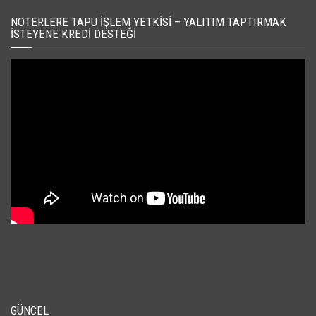
NOTERLERE TAPU İŞLEM YETKISI – YALITIM TAPTIRMAK
İSTEYENE KREDI DESTEĞI
GÜNCEL