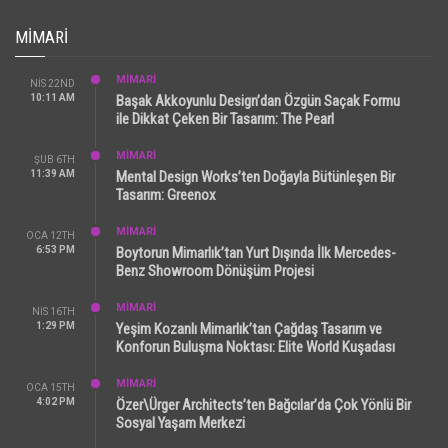
MIMARI
MİMARİ
NIS 22ND
10:11 AM
Başak Akkoyunlu Design’dan Özgün Saçak Formu
ile Dikkat Çeken Bir Tasarım: The Pearl
MİMARİ
ŞUB 6TH
11:39 AM
Mental Design Works’ten Doğayla Bütünleşen Bir
Tasarım: Greenox
MİMARİ
OCA 12TH
6:53 PM
Boytorun Mimarlık’tan Yurt Dışında İlk Mercedes-
Benz Showroom Dönüşüm Projesi
MİMARİ
NIS 16TH
1:29 PM
Yeşim Kozanlı Mimarlık’tan Çağdaş Tasarım ve
Konforun Buluşma Noktası: Elite World Kuşadası
MİMARİ
OCA 15TH
4:02 PM
Özer\Ürger Architects’ten Bağcılar’da Çok Yönlü Bir
Sosyal Yaşam Merkezi