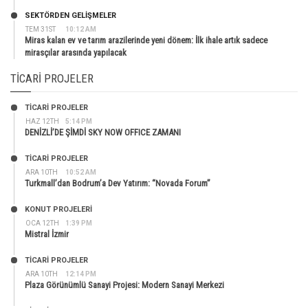
SEKTÖRDEN GELIŞMELER
TEM 31ST
10:12 AM
Miras kalan ev ve tarım arazilerinde yeni dönem: İlk ihale artık sadece
mirasçılar arasında yapılacak
TICARI PROJELER
TİCARİ PROJELER
HAZ 12TH
5:14 PM
DENİZLİ’DE ŞİMDİ SKY NOW OFFICE ZAMANI
TİCARİ PROJELER
ARA 10TH
10:52 AM
Turkmall’dan Bodrum’a Dev Yatırım: “Novada Forum”
KONUT PROJELERI
OCA 12TH
1:39 PM
Mistral İzmir
TİCARİ PROJELER
ARA 10TH
12:14 PM
Plaza Görünümlü Sanayi Projesi: Modern Sanayi Merkezi