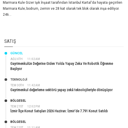
Marmara Kule Gizer Işık İnşaat tarafından İstanbul Kartal'da hayata geçirilen
Marmara Kule; bodrum, zemin ve 28 kat olarak tek blok olarak inşa ediliyor.
246...
SATIŞ
GÜNCEL
AĞU 4TH
11:02 AM
Gayrimenkulün Değerine Giden Yolda Yapay Zeka Ve Robotik Öğrenme
Başlıyor
TEKNOLOJİ
TEM 30TH
11:42 AM
Gayrimenkul değerleme sektörü yapay zekâ teknolojileriyle dönüşüyor
BÖLGESEL
TEM 21ST
12:02 PM
İzmir İlçe Konut Satışları 2026 Haziran: İzmir’de 7.791 Konut Satıldı
BÖLGESEL
TEM 21ST
11:11 AM