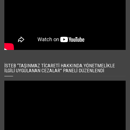
İSTEB “TAŞINMAZ TICARETI HAKKINDA YÖNETMELIKLE
İLGILI UYGULANAN CEZALAR” PANELI DÜZENLENDI