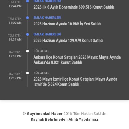
EMLAK HABERLERI
TEM 17TH
12:44 PM
2026 İlk 6 Aylık Döneminde 699.516 Konut Satıldı
EMLAK HABERLERI
TEM 17TH
11:22 AM
2026 Haziran Ayında 16.565 İş Yeri Satıldı
EMLAK HABERLERI
TEM 17TH
10:31 AM
2026 Haziran Ayında 129.979 Konut Satıldı
BÖLGESEL
HAZ 23RD
12:59 PM
Ankara İlçe Konut Satışları 2026 Mayıs: Mayıs Ayında
Ankara’da 8.021 konut Satıldı
BÖLGESEL
HAZ 23RD
12:17 PM
2026 Mayıs İzmir İlçe Konut Satışları: Mayıs Ayında
İzmir’de 5.624 Konut Satıldı
©
Gayrimenkul Haber
2016. Tüm Hakları Saklıdır.
Kaynak Belirtmeden Alıntı Yapılamaz