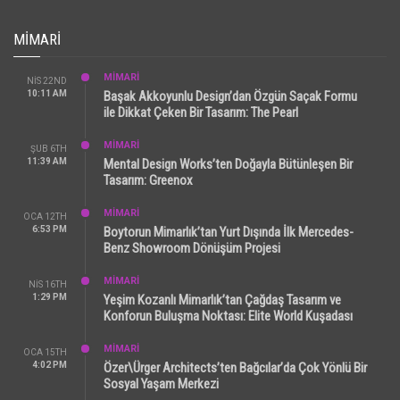
MIMARI
MİMARİ
NIS 22ND
10:11 AM
Başak Akkoyunlu Design’dan Özgün Saçak Formu
ile Dikkat Çeken Bir Tasarım: The Pearl
MİMARİ
ŞUB 6TH
11:39 AM
Mental Design Works’ten Doğayla Bütünleşen Bir
Tasarım: Greenox
MİMARİ
OCA 12TH
6:53 PM
Boytorun Mimarlık’tan Yurt Dışında İlk Mercedes-
Benz Showroom Dönüşüm Projesi
MİMARİ
NIS 16TH
1:29 PM
Yeşim Kozanlı Mimarlık’tan Çağdaş Tasarım ve
Konforun Buluşma Noktası: Elite World Kuşadası
MİMARİ
OCA 15TH
4:02 PM
Özer\Ürger Architects’ten Bağcılar’da Çok Yönlü Bir
Sosyal Yaşam Merkezi