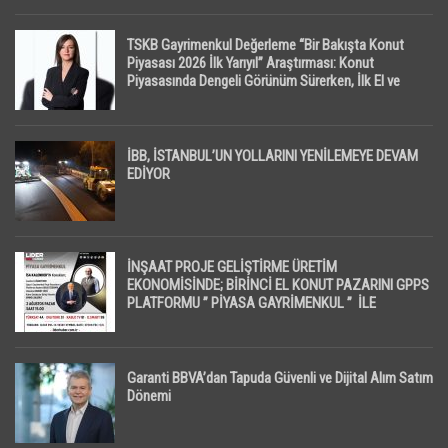
TSKB Gayrimenkul Değerleme “Bir Bakışta Konut
Piyasası 2026 İlk Yarıyıl” Araştırması: Konut
Piyasasında Dengeli Görünüm Sürerken, İlk El ve
İpotekli Satışlarda Sınırlı Toparlanma Dikkat Çekti
İBB, İSTANBUL’UN YOLLARINI YENİLEMEYE DEVAM
EDİYOR
İNŞAAT PROJE GELİŞTİRME ÜRETİM
EKONOMİSİNDE; BİRİNCİ EL KONUT PAZARINI GPPS
PLATFORMU ” PİYASA GAYRİMENKUL ” İLE
EKRANLARA TAŞIYACAK
Garanti BBVA’dan Tapuda Güvenli ve Dijital Alım Satım
Dönemi