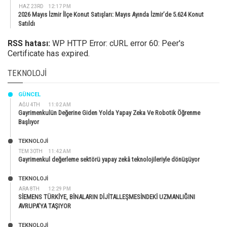
HAZ 23RD
12:17 PM
2026 Mayıs İzmir İlçe Konut Satışları: Mayıs Ayında İzmir’de 5.624 Konut
Satıldı
RSS hatası:
WP HTTP Error: cURL error 60: Peer's
Certificate has expired.
TEKNOLOJI
GÜNCEL
AĞU 4TH
11:02 AM
Gayrimenkulün Değerine Giden Yolda Yapay Zeka Ve Robotik Öğrenme
Başlıyor
TEKNOLOJİ
TEM 30TH
11:42 AM
Gayrimenkul değerleme sektörü yapay zekâ teknolojileriyle dönüşüyor
TEKNOLOJİ
ARA 8TH
12:29 PM
SİEMENS TÜRKİYE, BİNALARIN DİJİTALLEŞMESİNDEKİ UZMANLIĞINI
AVRUPA’YA TAŞIYOR
TEKNOLOJİ