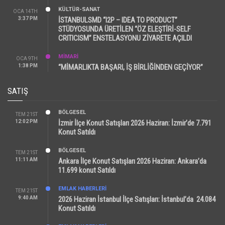
KÜLTÜR-SANAT
OCA 14TH
3:37 PM
İSTANBULSMD “I2P – IDEA TO PRODUCT”
STÜDYOSUNDA ÜRETİLEN “ÖZ ELEŞTİRİ-SELF
CRITICISM” ENSTELASYONU ZİYARETE AÇILDI
MİMARİ
OCA 9TH
1:38 PM
“MİMARLIKTA BAŞARI, İŞ BİRLİĞİNDEN GEÇİYOR”
SATIŞ
BÖLGESEL
TEM 21ST
12:02 PM
İzmir İlçe Konut Satışları 2026 Haziran: İzmir’de 7.791
Konut Satıldı
BÖLGESEL
TEM 21ST
11:11 AM
Ankara İlçe Konut Satışları 2026 Haziran: Ankara’da
11.699 konut Satıldı
EMLAK HABERLERI
TEM 21ST
9:40 AM
2026 Haziran İstanbul İlçe Satışları: İstanbul’da 24.084
Konut Satıldı