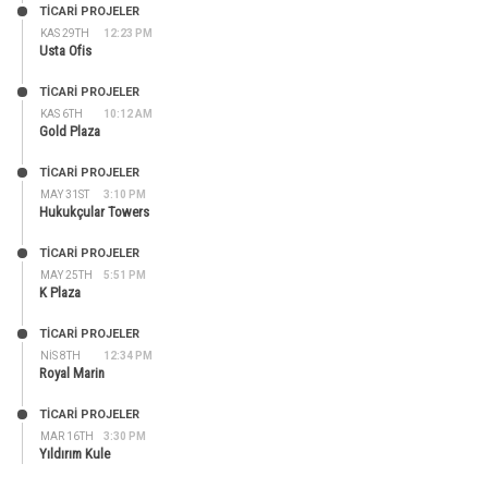
TİCARİ PROJELER
KAS 29TH
12:23 PM
Usta Ofis
TİCARİ PROJELER
KAS 6TH
10:12 AM
Gold Plaza
TİCARİ PROJELER
MAY 31ST
3:10 PM
Hukukçular Towers
TİCARİ PROJELER
MAY 25TH
5:51 PM
K Plaza
TİCARİ PROJELER
NIS 8TH
12:34 PM
Royal Marin
TİCARİ PROJELER
MAR 16TH
3:30 PM
Yıldırım Kule