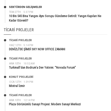
SEKTÖRDEN GELIŞMELER
TEM 27TH
5:37 PM
10 Bin 545 Bina Yangını Aynı Soruyu Gündeme Getirdi: Yangın Kapıları Ne
Kadar Güvenli?
TICARI PROJELER
TİCARİ PROJELER
HAZ 12TH
5:14 PM
DENİZLİ’DE ŞİMDİ SKY NOW OFFICE ZAMANI
TİCARİ PROJELER
ARA 10TH
10:52 AM
Turkmall’dan Bodrum’a Dev Yatırım: “Novada Forum”
KONUT PROJELERI
OCA 12TH
1:39 PM
Mistral İzmir
TİCARİ PROJELER
ARA 10TH
12:14 PM
Plaza Görünümlü Sanayi Projesi: Modern Sanayi Merkezi