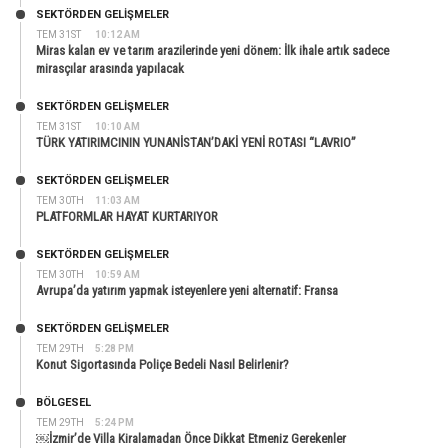
SEKTÖRDEN GELIŞMELER
TEM 31ST
10:12 AM
Miras kalan ev ve tarım arazilerinde yeni dönem: İlk ihale artık sadece
mirasçılar arasında yapılacak
SEKTÖRDEN GELIŞMELER
TEM 31ST
10:10 AM
TÜRK YATIRIMCININ YUNANİSTAN’DAKİ YENİ ROTASI “LAVRIO”
SEKTÖRDEN GELIŞMELER
TEM 30TH
11:03 AM
PLATFORMLAR HAYAT KURTARIYOR
SEKTÖRDEN GELIŞMELER
TEM 30TH
10:59 AM
Avrupa’da yatırım yapmak isteyenlere yeni alternatif: Fransa
SEKTÖRDEN GELIŞMELER
TEM 29TH
5:28 PM
Konut Sigortasında Poliçe Bedeli Nasıl Belirlenir?
BÖLGESEL
TEM 29TH
5:24 PM
￼İzmir’de Villa Kiralamadan Önce Dikkat Etmeniz Gerekenler