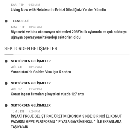
KAS 19TH
9:50 AM
Living Now with Netatmo ile Evinizi Dilediğiniz Yerden Yönetin
TEKNOLOJİ
MAY 15TH
10:40 AM
Biyometri ve bina otomasyon sistemleri 2025’in ilk aylarında en çok saldırıya
uğrayan operasyonel teknoloji sektörleri oldu
SEKTÖRDEN GELIŞMELER
SEKTÖRDEN GELIŞMELER
AĞU 4TH
10:52 AM
Yunanistan’da Golden Visa için 5 neden
SEKTÖRDEN GELIŞMELER
AĞU 3RD
12:42 PM
Konut inşaat firmaları şikayetleri yüzde 127 arttı
SEKTÖRDEN GELIŞMELER
TEM 31ST
7:24 PM
İNŞAAT PROJE GELİŞTİRME ÜRETİM EKONOMİSİNDE; BİRİNCİ EL KONUT
PAZARINI GPPS PLATFORMU ” PİYASA GAYRİMENKUL ” İLE EKRANLARA
TAŞIYACAK