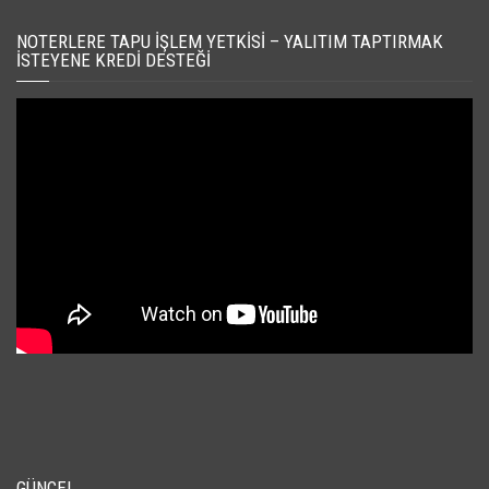
NOTERLERE TAPU İŞLEM YETKISI – YALITIM TAPTIRMAK
İSTEYENE KREDI DESTEĞI
GÜNCEL