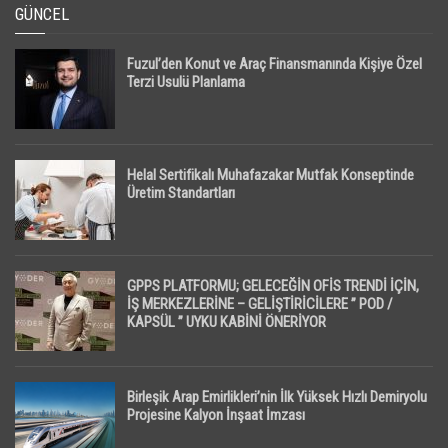
GÜNCEL
Fuzul’den Konut ve Araç Finansmanında Kişiye Özel
Terzi Usulü Planlama
Helal Sertifikalı Muhafazakar Mutfak Konseptinde
Üretim Standartları
GPPS PLATFORMU; GELECEĞİN OFİS TRENDİ İÇİN,
İŞ MERKEZLERİNE – GELİŞTİRİCİLERE ” POD /
KAPSÜL ” UYKU KABİNİ ÖNERİYOR
Birleşik Arap Emirlikleri’nin İlk Yüksek Hızlı Demiryolu
Projesine Kalyon İnşaat İmzası