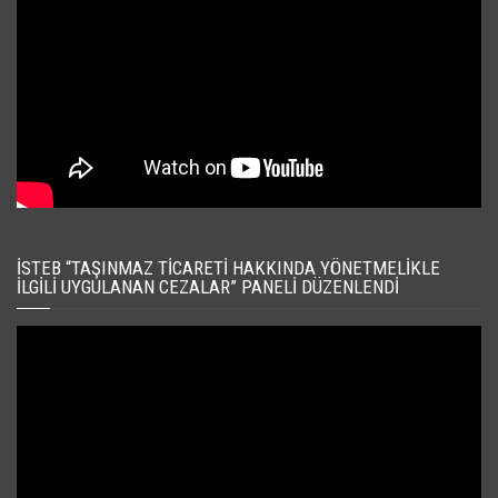
İSTEB “TAŞINMAZ TICARETI HAKKINDA YÖNETMELIKLE
İLGILI UYGULANAN CEZALAR” PANELI DÜZENLENDI