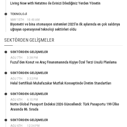
Living Now with Netatmo ile Evinizi Dilediğiniz Yerden Yönetin
TEKNOLOJİ
MAY 15TH
10:40 AM
Biyometri ve bina otomasyon sistemleri 2025’in ilk aylarında en çok saldırıya
uğrayan operasyonel teknoloji sektörleri oldu
SEKTÖRDEN GELIŞMELER
SEKTÖRDEN GELIŞMELER
AĞU 7TH
3:38 PM
Fuzul’den Konut ve Araç Finansmanında Kişiye Özel Terzi Usulü Planlama
SEKTÖRDEN GELIŞMELER
AĞU 7TH
3:32 PM
Helal Sertifikalı Muhafazakar Mutfak Konseptinde Üretim Standartları
SEKTÖRDEN GELIŞMELER
AĞU 6TH
6:15 PM
Notte Global Pasaport Endeksi 2026 Güncellendi: Türk Pasaportu 199 Ülke
Arasında 86. Sırada
SEKTÖRDEN GELIŞMELER
AĞU 6TH
12:34 PM