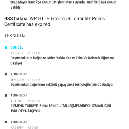
2026 Mayıs İzmir İlçe Konut Satışları: Mayıs Ayında İzmir’de 5.624 Konut
Satıldı
RSS hatası:
WP HTTP Error: cURL error 60: Peer's
Certificate has expired.
TEKNOLOJI
GÜNCEL
AĞU 4TH
11:02 AM
Gayrimenkulün Değerine Giden Yolda Yapay Zeka Ve Robotik Öğrenme
Başlıyor
TEKNOLOJİ
TEM 30TH
11:42 AM
Gayrimenkul değerleme sektörü yapay zekâ teknolojileriyle dönüşüyor
TEKNOLOJİ
ARA 8TH
12:29 PM
SİEMENS TÜRKİYE, BİNALARIN DİJİTALLEŞMESİNDEKİ UZMANLIĞINI
AVRUPA’YA TAŞIYOR
TEKNOLOJİ
KAS 19TH
9:50 AM