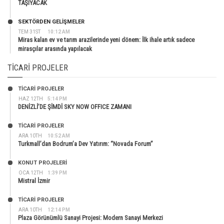
TAŞIYACAK
SEKTÖRDEN GELIŞMELER
TEM 31ST
10:12 AM
Miras kalan ev ve tarım arazilerinde yeni dönem: İlk ihale artık sadece
mirasçılar arasında yapılacak
TICARI PROJELER
TİCARİ PROJELER
HAZ 12TH
5:14 PM
DENİZLİ’DE ŞİMDİ SKY NOW OFFICE ZAMANI
TİCARİ PROJELER
ARA 10TH
10:52 AM
Turkmall’dan Bodrum’a Dev Yatırım: “Novada Forum”
KONUT PROJELERI
OCA 12TH
1:39 PM
Mistral İzmir
TİCARİ PROJELER
ARA 10TH
12:14 PM
Plaza Görünümlü Sanayi Projesi: Modern Sanayi Merkezi