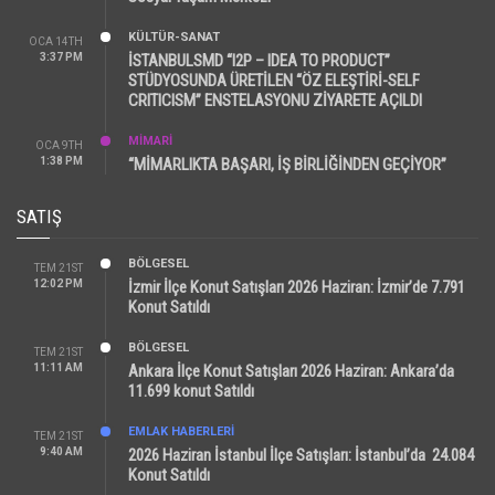
KÜLTÜR-SANAT
OCA 14TH
3:37 PM
İSTANBULSMD “I2P – IDEA TO PRODUCT”
STÜDYOSUNDA ÜRETİLEN “ÖZ ELEŞTİRİ-SELF
CRITICISM” ENSTELASYONU ZİYARETE AÇILDI
MİMARİ
OCA 9TH
1:38 PM
“MİMARLIKTA BAŞARI, İŞ BİRLİĞİNDEN GEÇİYOR”
SATIŞ
BÖLGESEL
TEM 21ST
12:02 PM
İzmir İlçe Konut Satışları 2026 Haziran: İzmir’de 7.791
Konut Satıldı
BÖLGESEL
TEM 21ST
11:11 AM
Ankara İlçe Konut Satışları 2026 Haziran: Ankara’da
11.699 konut Satıldı
EMLAK HABERLERI
TEM 21ST
9:40 AM
2026 Haziran İstanbul İlçe Satışları: İstanbul’da 24.084
Konut Satıldı