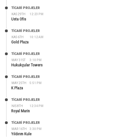
TİCARİ PROJELER
KAS 29TH
12:23 PM
Usta Ofis
TİCARİ PROJELER
KAS 6TH
10:12 AM
Gold Plaza
TİCARİ PROJELER
MAY 31ST
3:10 PM
Hukukçular Towers
TİCARİ PROJELER
MAY 25TH
5:51 PM
K Plaza
TİCARİ PROJELER
NIS 8TH
12:34 PM
Royal Marin
TİCARİ PROJELER
MAR 16TH
3:30 PM
Yıldırım Kule