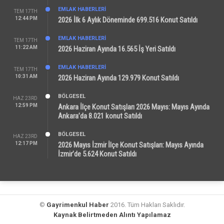
EMLAK HABERLERI
TEM 17TH
12:44 PM
2026 İlk 6 Aylık Döneminde 699.516 Konut Satıldı
EMLAK HABERLERI
TEM 17TH
11:22 AM
2026 Haziran Ayında 16.565 İş Yeri Satıldı
EMLAK HABERLERI
TEM 17TH
10:31 AM
2026 Haziran Ayında 129.979 Konut Satıldı
BÖLGESEL
HAZ 23RD
12:59 PM
Ankara İlçe Konut Satışları 2026 Mayıs: Mayıs Ayında
Ankara’da 8.021 konut Satıldı
BÖLGESEL
HAZ 23RD
12:17 PM
2026 Mayıs İzmir İlçe Konut Satışları: Mayıs Ayında
İzmir’de 5.624 Konut Satıldı
©
Gayrimenkul Haber
2016. Tüm Hakları Saklıdır.
Kaynak Belirtmeden Alıntı Yapılamaz