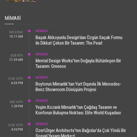
MIMARI
MİMARİ
NIS 22ND
10:11 AM
Başak Akkoyunlu Design’dan Özgün Saçak Formu
ile Dikkat Çeken Bir Tasarım: The Pearl
MİMARİ
ŞUB 6TH
11:39 AM
Mental Design Works’ten Doğayla Bütünleşen Bir
Tasarım: Greenox
MİMARİ
OCA 12TH
6:53 PM
Boytorun Mimarlık’tan Yurt Dışında İlk Mercedes-
Benz Showroom Dönüşüm Projesi
MİMARİ
NIS 16TH
1:29 PM
Yeşim Kozanlı Mimarlık’tan Çağdaş Tasarım ve
Konforun Buluşma Noktası: Elite World Kuşadası
MİMARİ
OCA 15TH
4:02 PM
Özer\Ürger Architects’ten Bağcılar’da Çok Yönlü Bir
Sosyal Yaşam Merkezi