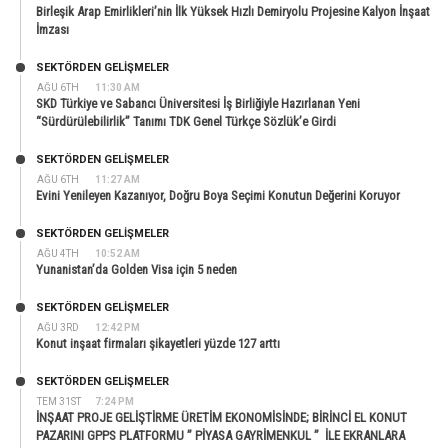
Birleşik Arap Emirlikleri’nin İlk Yüksek Hızlı Demiryolu Projesine Kalyon İnşaat
İmzası
SEKTÖRDEN GELIŞMELER
AĞU 6TH
11:30 AM
SKD Türkiye ve Sabancı Üniversitesi İş Birliğiyle Hazırlanan Yeni
“Sürdürülebilirlik” Tanımı TDK Genel Türkçe Sözlük’e Girdi
SEKTÖRDEN GELIŞMELER
AĞU 6TH
11:27 AM
Evini Yenileyen Kazanıyor, Doğru Boya Seçimi Konutun Değerini Koruyor
SEKTÖRDEN GELIŞMELER
AĞU 4TH
10:52 AM
Yunanistan’da Golden Visa için 5 neden
SEKTÖRDEN GELIŞMELER
AĞU 3RD
12:42 PM
Konut inşaat firmaları şikayetleri yüzde 127 arttı
SEKTÖRDEN GELIŞMELER
TEM 31ST
7:24 PM
İNŞAAT PROJE GELİŞTİRME ÜRETİM EKONOMİSİNDE; BİRİNCİ EL KONUT
PAZARINI GPPS PLATFORMU ” PİYASA GAYRİMENKUL ” İLE EKRANLARA