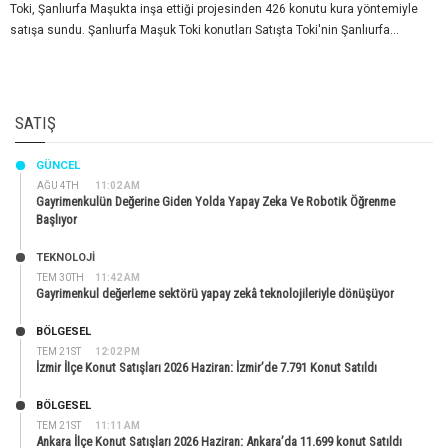
Toki, Şanlıurfa Maşukta inşa ettiği projesinden 426 konutu kura yöntemiyle
satışa sundu. Şanlıurfa Maşuk Toki konutları Satışta Toki'nin Şanlıurfa...
SATIŞ
GÜNCEL
AĞU 4TH
11:02 AM
Gayrimenkulün Değerine Giden Yolda Yapay Zeka Ve Robotik Öğrenme
Başlıyor
TEKNOLOJİ
TEM 30TH
11:42 AM
Gayrimenkul değerleme sektörü yapay zekâ teknolojileriyle dönüşüyor
BÖLGESEL
TEM 21ST
12:02 PM
İzmir İlçe Konut Satışları 2026 Haziran: İzmir’de 7.791 Konut Satıldı
BÖLGESEL
TEM 21ST
11:11 AM
Ankara İlçe Konut Satışları 2026 Haziran: Ankara’da 11.699 konut Satıldı