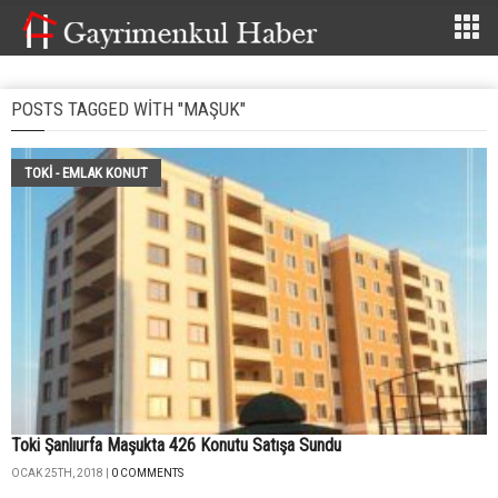
POSTS TAGGED WITH "MAŞUK"
TOKİ - EMLAK KONUT
Toki Şanlıurfa Maşukta 426 Konutu Satışa Sundu
OCAK 25TH, 2018 |
0 COMMENTS