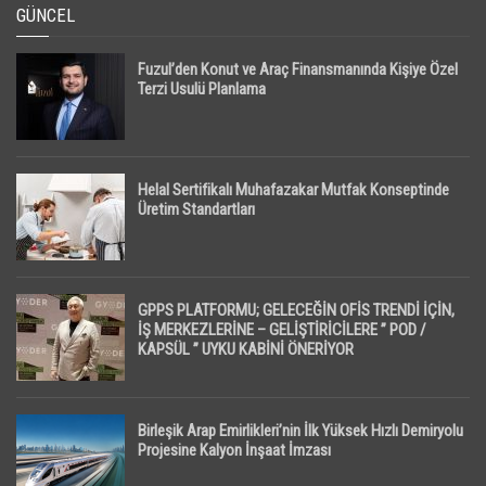
GÜNCEL
Fuzul’den Konut ve Araç Finansmanında Kişiye Özel
Terzi Usulü Planlama
Helal Sertifikalı Muhafazakar Mutfak Konseptinde
Üretim Standartları
GPPS PLATFORMU; GELECEĞİN OFİS TRENDİ İÇİN,
İŞ MERKEZLERİNE – GELİŞTİRİCİLERE ” POD /
KAPSÜL ” UYKU KABİNİ ÖNERİYOR
Birleşik Arap Emirlikleri’nin İlk Yüksek Hızlı Demiryolu
Projesine Kalyon İnşaat İmzası