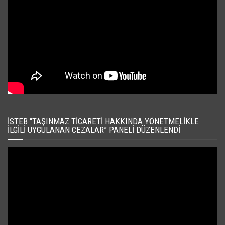
İSTEB “TAŞINMAZ TICARETI HAKKINDA YÖNETMELIKLE
İLGILI UYGULANAN CEZALAR” PANELI DÜZENLENDI