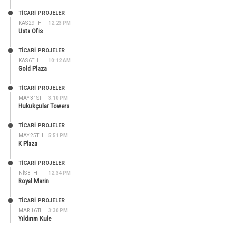
TİCARİ PROJELER
KAS 29TH
12:23 PM
Usta Ofis
TİCARİ PROJELER
KAS 6TH
10:12 AM
Gold Plaza
TİCARİ PROJELER
MAY 31ST
3:10 PM
Hukukçular Towers
TİCARİ PROJELER
MAY 25TH
5:51 PM
K Plaza
TİCARİ PROJELER
NIS 8TH
12:34 PM
Royal Marin
TİCARİ PROJELER
MAR 16TH
3:30 PM
Yıldırım Kule