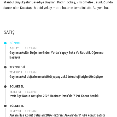
İstanbul Büyükşehir Belediye Başkanı Kadir Topbaş, 7 kilometre uzunluğunda
olacak olan Kabataş - Mecidiyeköy metro hattının temelini attı. Bu yeni hat...
SATIŞ
GÜNCEL
AĞU 4TH
11:02 AM
Gayrimenkulün Değerine Giden Yolda Yapay Zeka Ve Robotik Öğrenme
Başlıyor
TEKNOLOJİ
TEM 30TH
11:42 AM
Gayrimenkul değerleme sektörü yapay zekâ teknolojileriyle dönüşüyor
BÖLGESEL
TEM 21ST
12:02 PM
İzmir İlçe Konut Satışları 2026 Haziran: İzmir’de 7.791 Konut Satıldı
BÖLGESEL
TEM 21ST
11:11 AM
Ankara İlçe Konut Satışları 2026 Haziran: Ankara’da 11.699 konut Satıldı