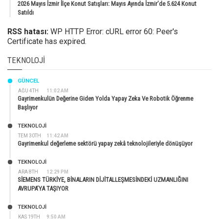
2026 Mayıs İzmir İlçe Konut Satışları: Mayıs Ayında İzmir’de 5.624 Konut
Satıldı
RSS hatası:
WP HTTP Error: cURL error 60: Peer's
Certificate has expired.
TEKNOLOJI
GÜNCEL
AĞU 4TH
11:02 AM
Gayrimenkulün Değerine Giden Yolda Yapay Zeka Ve Robotik Öğrenme
Başlıyor
TEKNOLOJİ
TEM 30TH
11:42 AM
Gayrimenkul değerleme sektörü yapay zekâ teknolojileriyle dönüşüyor
TEKNOLOJİ
ARA 8TH
12:29 PM
SİEMENS TÜRKİYE, BİNALARIN DİJİTALLEŞMESİNDEKİ UZMANLIĞINI
AVRUPA’YA TAŞIYOR
TEKNOLOJİ
KAS 19TH
9:50 AM