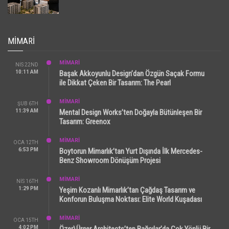
MIMARI
MİMARİ
NIS 22ND
10:11 AM
Başak Akkoyunlu Design’dan Özgün Saçak Formu
ile Dikkat Çeken Bir Tasarım: The Pearl
MİMARİ
ŞUB 6TH
11:39 AM
Mental Design Works’ten Doğayla Bütünleşen Bir
Tasarım: Greenox
MİMARİ
OCA 12TH
6:53 PM
Boytorun Mimarlık’tan Yurt Dışında İlk Mercedes-
Benz Showroom Dönüşüm Projesi
MİMARİ
NIS 16TH
1:29 PM
Yeşim Kozanlı Mimarlık’tan Çağdaş Tasarım ve
Konforun Buluşma Noktası: Elite World Kuşadası
MİMARİ
OCA 15TH
4:02 PM
Özer\Ürger Architects’ten Bağcılar’da Çok Yönlü Bir