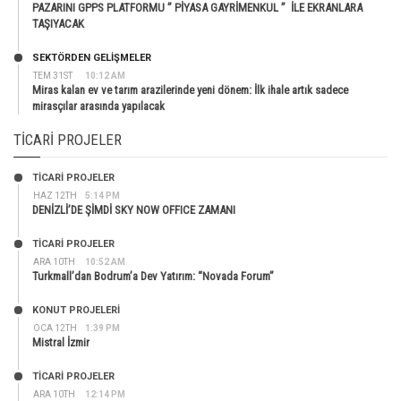
PAZARINI GPPS PLATFORMU ” PİYASA GAYRİMENKUL ” İLE EKRANLARA
TAŞIYACAK
SEKTÖRDEN GELIŞMELER
TEM 31ST
10:12 AM
Miras kalan ev ve tarım arazilerinde yeni dönem: İlk ihale artık sadece
mirasçılar arasında yapılacak
TICARI PROJELER
TİCARİ PROJELER
HAZ 12TH
5:14 PM
DENİZLİ’DE ŞİMDİ SKY NOW OFFICE ZAMANI
TİCARİ PROJELER
ARA 10TH
10:52 AM
Turkmall’dan Bodrum’a Dev Yatırım: “Novada Forum”
KONUT PROJELERI
OCA 12TH
1:39 PM
Mistral İzmir
TİCARİ PROJELER
ARA 10TH
12:14 PM