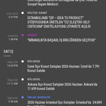
Sosyal Yaşam Merkezi
KÜLTÜR-SANAT
OCA 14TH
3:37 PM
İSTANBULSMD “I2P – IDEA TO PRODUCT”
STÜDYOSUNDA ÜRETİLEN “ÖZ ELEŞTİRİ-SELF
CRITICISM” ENSTELASYONU ZİYARETE AÇILDI
MİMARİ
OCA 9TH
1:38 PM
“MİMARLIKTA BAŞARI, İŞ BİRLİĞİNDEN GEÇİYOR”
SATIŞ
BÖLGESEL
TEM 21ST
12:02 PM
İzmir İlçe Konut Satışları 2026 Haziran: İzmir’de 7.791
Konut Satıldı
BÖLGESEL
TEM 21ST
11:11 AM
Ankara İlçe Konut Satışları 2026 Haziran: Ankara’da
11.699 konut Satıldı
EMLAK HABERLERI
TEM 21ST
9:40 AM
2026 Haziran İstanbul İlçe Satışları: İstanbul’da 24.084