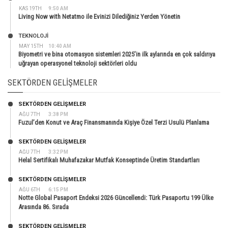
KAS 19TH
9:50 AM
Living Now with Netatmo ile Evinizi Dilediğiniz Yerden Yönetin
TEKNOLOJİ
MAY 15TH
10:40 AM
Biyometri ve bina otomasyon sistemleri 2025’in ilk aylarında en çok saldırıya
uğrayan operasyonel teknoloji sektörleri oldu
SEKTÖRDEN GELIŞMELER
SEKTÖRDEN GELIŞMELER
AĞU 7TH
3:38 PM
Fuzul’den Konut ve Araç Finansmanında Kişiye Özel Terzi Usulü Planlama
SEKTÖRDEN GELIŞMELER
AĞU 7TH
3:32 PM
Helal Sertifikalı Muhafazakar Mutfak Konseptinde Üretim Standartları
SEKTÖRDEN GELIŞMELER
AĞU 6TH
6:15 PM
Notte Global Pasaport Endeksi 2026 Güncellendi: Türk Pasaportu 199 Ülke
Arasında 86. Sırada
SEKTÖRDEN GELIŞMELER