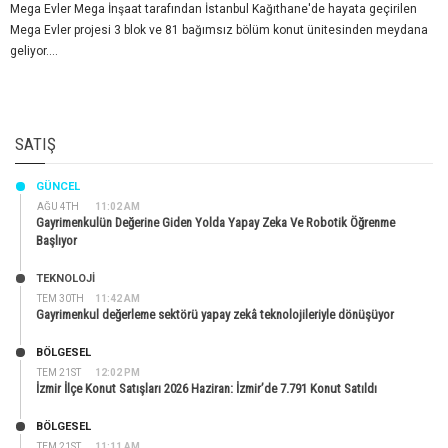
Mega Evler Mega İnşaat tarafından İstanbul Kağıthane'de hayata geçirilen
Mega Evler projesi 3 blok ve 81 bağımsız bölüm konut ünitesinden meydana
geliyor....
SATIŞ
GÜNCEL
AĞU 4TH
11:02 AM
Gayrimenkulün Değerine Giden Yolda Yapay Zeka Ve Robotik Öğrenme
Başlıyor
TEKNOLOJİ
TEM 30TH
11:42 AM
Gayrimenkul değerleme sektörü yapay zekâ teknolojileriyle dönüşüyor
BÖLGESEL
TEM 21ST
12:02 PM
İzmir İlçe Konut Satışları 2026 Haziran: İzmir’de 7.791 Konut Satıldı
BÖLGESEL
TEM 21ST
11:11 AM