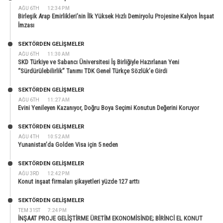
AĞU 6TH
12:34 PM
Birleşik Arap Emirlikleri’nin İlk Yüksek Hızlı Demiryolu Projesine Kalyon İnşaat
İmzası
SEKTÖRDEN GELIŞMELER
AĞU 6TH
11:30 AM
SKD Türkiye ve Sabancı Üniversitesi İş Birliğiyle Hazırlanan Yeni
“Sürdürülebilirlik” Tanımı TDK Genel Türkçe Sözlük’e Girdi
SEKTÖRDEN GELIŞMELER
AĞU 6TH
11:27 AM
Evini Yenileyen Kazanıyor, Doğru Boya Seçimi Konutun Değerini Koruyor
SEKTÖRDEN GELIŞMELER
AĞU 4TH
10:52 AM
Yunanistan’da Golden Visa için 5 neden
SEKTÖRDEN GELIŞMELER
AĞU 3RD
12:42 PM
Konut inşaat firmaları şikayetleri yüzde 127 arttı
SEKTÖRDEN GELIŞMELER
TEM 31ST
7:24 PM
İNŞAAT PROJE GELİŞTİRME ÜRETİM EKONOMİSİNDE; BİRİNCİ EL KONUT