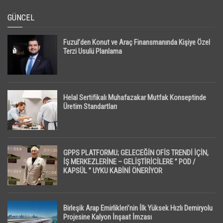
GÜNCEL
Fuzul’den Konut ve Araç Finansmanında Kişiye Özel
Terzi Usulü Planlama
Helal Sertifikalı Muhafazakar Mutfak Konseptinde
Üretim Standartları
GPPS PLATFORMU; GELECEĞİN OFİS TRENDİ İÇİN,
İŞ MERKEZLERİNE – GELİŞTİRİCİLERE ” POD /
KAPSÜL ” UYKU KABİNİ ÖNERİYOR
Birleşik Arap Emirlikleri’nin İlk Yüksek Hızlı Demiryolu
Projesine Kalyon İnşaat İmzası