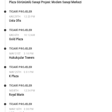
Plaza Görünümlü Sanayi Projesi: Modern Sanayi Merkezi
TİCARİ PROJELER
KAS 29TH
12:23 PM
Usta Ofis
TİCARİ PROJELER
KAS 6TH
10:12 AM
Gold Plaza
TİCARİ PROJELER
MAY 31ST
3:10 PM
Hukukçular Towers
TİCARİ PROJELER
MAY 25TH
5:51 PM
K Plaza
TİCARİ PROJELER
NIS 8TH
12:34 PM
Royal Marin
TİCARİ PROJELER
MAR 16TH
3:30 PM