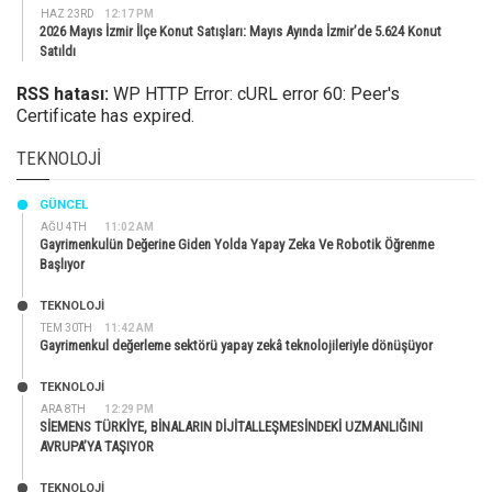
HAZ 23RD
12:17 PM
2026 Mayıs İzmir İlçe Konut Satışları: Mayıs Ayında İzmir’de 5.624 Konut
Satıldı
RSS hatası:
WP HTTP Error: cURL error 60: Peer's
Certificate has expired.
TEKNOLOJI
GÜNCEL
AĞU 4TH
11:02 AM
Gayrimenkulün Değerine Giden Yolda Yapay Zeka Ve Robotik Öğrenme
Başlıyor
TEKNOLOJİ
TEM 30TH
11:42 AM
Gayrimenkul değerleme sektörü yapay zekâ teknolojileriyle dönüşüyor
TEKNOLOJİ
ARA 8TH
12:29 PM
SİEMENS TÜRKİYE, BİNALARIN DİJİTALLEŞMESİNDEKİ UZMANLIĞINI
AVRUPA’YA TAŞIYOR
TEKNOLOJİ