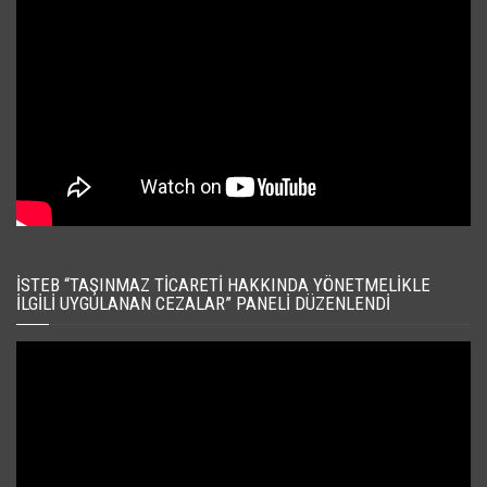
İSTEB “TAŞINMAZ TICARETI HAKKINDA YÖNETMELIKLE
İLGILI UYGULANAN CEZALAR” PANELI DÜZENLENDI