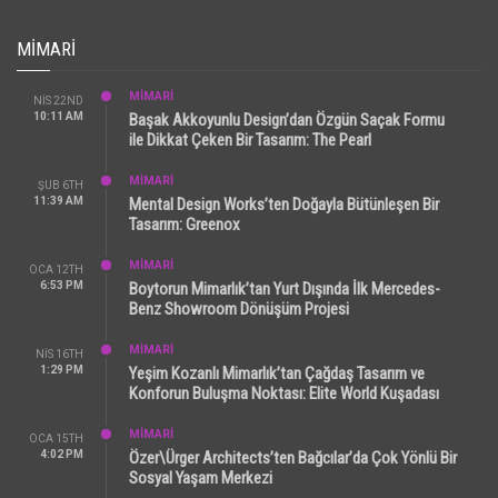
MIMARI
MİMARİ
NIS 22ND
10:11 AM
Başak Akkoyunlu Design’dan Özgün Saçak Formu
ile Dikkat Çeken Bir Tasarım: The Pearl
MİMARİ
ŞUB 6TH
11:39 AM
Mental Design Works’ten Doğayla Bütünleşen Bir
Tasarım: Greenox
MİMARİ
OCA 12TH
6:53 PM
Boytorun Mimarlık’tan Yurt Dışında İlk Mercedes-
Benz Showroom Dönüşüm Projesi
MİMARİ
NIS 16TH
1:29 PM
Yeşim Kozanlı Mimarlık’tan Çağdaş Tasarım ve
Konforun Buluşma Noktası: Elite World Kuşadası
MİMARİ
OCA 15TH
4:02 PM
Özer\Ürger Architects’ten Bağcılar’da Çok Yönlü Bir
Sosyal Yaşam Merkezi