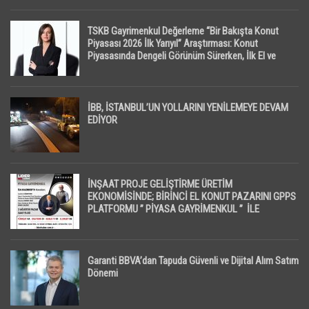
TSKB Gayrimenkul Değerleme “Bir Bakışta Konut
Piyasası 2026 İlk Yarıyıl” Araştırması: Konut
Piyasasında Dengeli Görünüm Sürerken, İlk El ve
İpotekli Satışlarda Sınırlı Toparlanma Dikkat Çekti
İBB, İSTANBUL’UN YOLLARINI YENİLEMEYE DEVAM
EDİYOR
İNŞAAT PROJE GELİŞTİRME ÜRETİM
EKONOMİSİNDE; BİRİNCİ EL KONUT PAZARINI GPPS
PLATFORMU ” PİYASA GAYRİMENKUL ” İLE
EKRANLARA TAŞIYACAK
Garanti BBVA’dan Tapuda Güvenli ve Dijital Alım Satım
Dönemi