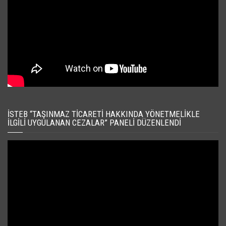
İSTEB “TAŞINMAZ TICARETI HAKKINDA YÖNETMELIKLE
İLGILI UYGULANAN CEZALAR” PANELI DÜZENLENDI