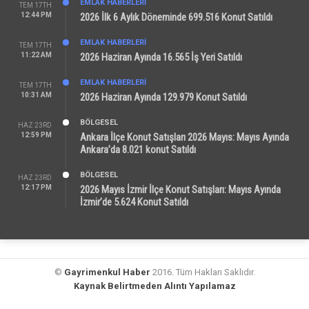
EMLAK HABERLERI
TEM 17TH
12:44 PM
2026 İlk 6 Aylık Döneminde 699.516 Konut Satıldı
EMLAK HABERLERI
TEM 17TH
11:22 AM
2026 Haziran Ayında 16.565 İş Yeri Satıldı
EMLAK HABERLERI
TEM 17TH
10:31 AM
2026 Haziran Ayında 129.979 Konut Satıldı
BÖLGESEL
HAZ 23RD
12:59 PM
Ankara İlçe Konut Satışları 2026 Mayıs: Mayıs Ayında
Ankara’da 8.021 konut Satıldı
BÖLGESEL
HAZ 23RD
12:17 PM
2026 Mayıs İzmir İlçe Konut Satışları: Mayıs Ayında
İzmir’de 5.624 Konut Satıldı
©
Gayrimenkul Haber
2016. Tüm Hakları Saklıdır.
Kaynak Belirtmeden Alıntı Yapılamaz