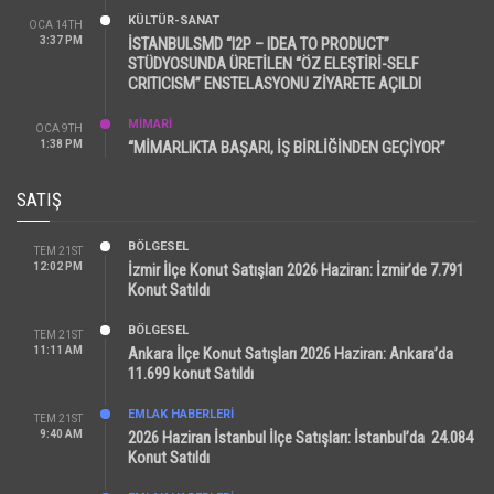
KÜLTÜR-SANAT
OCA 14TH
3:37 PM
İSTANBULSMD “I2P – IDEA TO PRODUCT”
STÜDYOSUNDA ÜRETİLEN “ÖZ ELEŞTİRİ-SELF
CRITICISM” ENSTELASYONU ZİYARETE AÇILDI
MİMARİ
OCA 9TH
1:38 PM
“MİMARLIKTA BAŞARI, İŞ BİRLİĞİNDEN GEÇİYOR”
SATIŞ
BÖLGESEL
TEM 21ST
12:02 PM
İzmir İlçe Konut Satışları 2026 Haziran: İzmir’de 7.791
Konut Satıldı
BÖLGESEL
TEM 21ST
11:11 AM
Ankara İlçe Konut Satışları 2026 Haziran: Ankara’da
11.699 konut Satıldı
EMLAK HABERLERI
TEM 21ST
9:40 AM
2026 Haziran İstanbul İlçe Satışları: İstanbul’da 24.084
Konut Satıldı