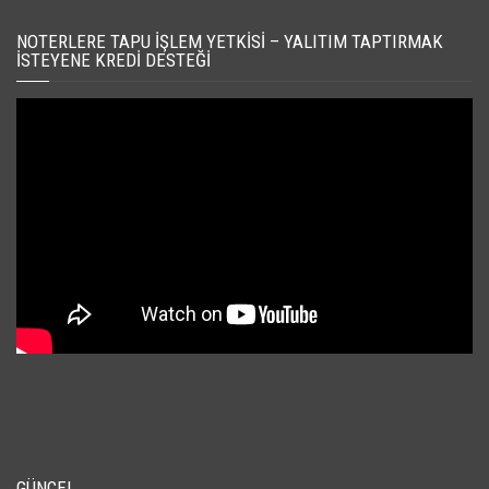
NOTERLERE TAPU İŞLEM YETKISI – YALITIM TAPTIRMAK
İSTEYENE KREDI DESTEĞI
GÜNCEL