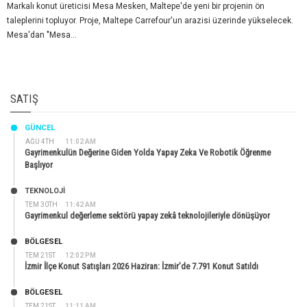
Markalı konut üreticisi Mesa Mesken, Maltepe'de yeni bir projenin ön
taleplerini topluyor. Proje, Maltepe Carrefour'un arazisi üzerinde yükselecek.
Mesa'dan "Mesa...
SATIŞ
GÜNCEL
AĞU 4TH
11:02 AM
Gayrimenkulün Değerine Giden Yolda Yapay Zeka Ve Robotik Öğrenme
Başlıyor
TEKNOLOJİ
TEM 30TH
11:42 AM
Gayrimenkul değerleme sektörü yapay zekâ teknolojileriyle dönüşüyor
BÖLGESEL
TEM 21ST
12:02 PM
İzmir İlçe Konut Satışları 2026 Haziran: İzmir’de 7.791 Konut Satıldı
BÖLGESEL
TEM 21ST
11:11 AM