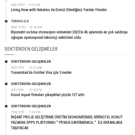
KAS 19TH
9:50 AM
Living Now with Netatmo ile Evinizi Dilediğiniz Yerden Yönetin
TEKNOLOJİ
MAY 15TH
10:40 AM
Biyometri ve bina otomasyon sistemleri 2025’in ilk aylarında en çok saldırıya
uğrayan operasyonel teknoloji sektörleri oldu
SEKTÖRDEN GELIŞMELER
SEKTÖRDEN GELIŞMELER
AĞU 4TH
10:52 AM
Yunanistan’da Golden Visa için 5 neden
SEKTÖRDEN GELIŞMELER
AĞU 3RD
12:42 PM
Konut inşaat firmaları şikayetleri yüzde 127 arttı
SEKTÖRDEN GELIŞMELER
TEM 31ST
7:24 PM
İNŞAAT PROJE GELİŞTİRME ÜRETİM EKONOMİSİNDE; BİRİNCİ EL KONUT
PAZARINI GPPS PLATFORMU ” PİYASA GAYRİMENKUL ” İLE EKRANLARA
TAŞIYACAK