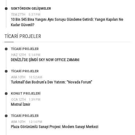
SEKTÖRDEN GELIŞMELER
TEM 27TH
5:37 PM
10 Bin 545 Bina Yangını Aynı Soruyu Gündeme Getirdi: Yangın Kapıları Ne
Kadar Güvenli?
TICARI PROJELER
TİCARİ PROJELER
HAZ 12TH
5:14 PM
DENİZLİ’DE ŞİMDİ SKY NOW OFFICE ZAMANI
TİCARİ PROJELER
ARA 10TH
10:52 AM
Turkmall’dan Bodrum’a Dev Yatırım: “Novada Forum”
KONUT PROJELERI
OCA 12TH
1:39 PM
Mistral İzmir
TİCARİ PROJELER
ARA 10TH
12:14 PM
Plaza Görünümlü Sanayi Projesi: Modern Sanayi Merkezi