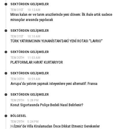
SEKTÖRDEN GELIŞMELER
TEM 31ST
10:12 AM
Miras kalan ev ve tarım arazilerinde yeni dönem: İlk ihale artık sadece
mirasçılar arasında yapılacak
SEKTÖRDEN GELIŞMELER
TEM 31ST
10:10 AM
TÜRK YATIRIMCININ YUNANİSTAN’DAKİ YENİ ROTASI “LAVRIO”
SEKTÖRDEN GELIŞMELER
TEM 30TH
11:03 AM
PLATFORMLAR HAYAT KURTARIYOR
SEKTÖRDEN GELIŞMELER
TEM 30TH
10:59 AM
Avrupa’da yatırım yapmak isteyenlere yeni alternatif: Fransa
SEKTÖRDEN GELIŞMELER
TEM 29TH
5:28 PM
Konut Sigortasında Poliçe Bedeli Nasıl Belirlenir?
BÖLGESEL
TEM 29TH
5:24 PM
￼İzmir’de Villa Kiralamadan Önce Dikkat Etmeniz Gerekenler