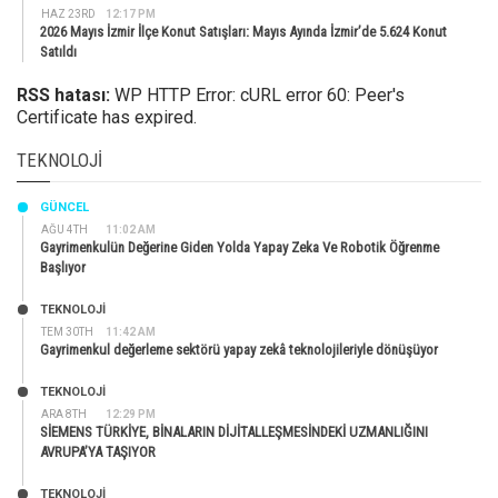
HAZ 23RD
12:17 PM
2026 Mayıs İzmir İlçe Konut Satışları: Mayıs Ayında İzmir’de 5.624 Konut
Satıldı
RSS hatası:
WP HTTP Error: cURL error 60: Peer's
Certificate has expired.
TEKNOLOJI
GÜNCEL
AĞU 4TH
11:02 AM
Gayrimenkulün Değerine Giden Yolda Yapay Zeka Ve Robotik Öğrenme
Başlıyor
TEKNOLOJİ
TEM 30TH
11:42 AM
Gayrimenkul değerleme sektörü yapay zekâ teknolojileriyle dönüşüyor
TEKNOLOJİ
ARA 8TH
12:29 PM
SİEMENS TÜRKİYE, BİNALARIN DİJİTALLEŞMESİNDEKİ UZMANLIĞINI
AVRUPA’YA TAŞIYOR
TEKNOLOJİ