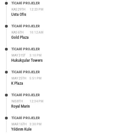
TİCARİ PROJELER
KAS 29TH
12:23 PM
Usta Ofis
TİCARİ PROJELER
KAS 6TH
10:12 AM
Gold Plaza
TİCARİ PROJELER
MAY 31ST
3:10 PM
Hukukçular Towers
TİCARİ PROJELER
MAY 25TH
5:51 PM
K Plaza
TİCARİ PROJELER
NIS 8TH
12:34 PM
Royal Marin
TİCARİ PROJELER
MAR 16TH
3:30 PM
Yıldırım Kule