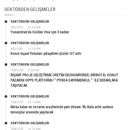
SEKTÖRDEN GELIŞMELER
SEKTÖRDEN GELIŞMELER
AĞU 4TH
10:52 AM
Yunanistan’da Golden Visa için 5 neden
SEKTÖRDEN GELIŞMELER
AĞU 3RD
12:42 PM
Konut inşaat firmaları şikayetleri yüzde 127 arttı
SEKTÖRDEN GELIŞMELER
TEM 31ST
7:24 PM
İNŞAAT PROJE GELİŞTİRME ÜRETİM EKONOMİSİNDE; BİRİNCİ EL KONUT
PAZARINI GPPS PLATFORMU ” PİYASA GAYRİMENKUL ” İLE EKRANLARA
TAŞIYACAK
SEKTÖRDEN GELIŞMELER
TEM 31ST
10:12 AM
Miras kalan ev ve tarım arazilerinde yeni dönem: İlk ihale artık sadece
mirasçılar arasında yapılacak
SEKTÖRDEN GELIŞMELER
TEM 31ST
10:10 AM