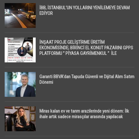
İBB, İSTANBUL’UN YOLLARINI YENİLEMEYE DEVAM
EDİYOR
İNŞAAT PROJE GELİŞTİRME ÜRETİM
EKONOMİSİNDE; BİRİNCİ EL KONUT PAZARINI GPPS
PLATFORMU ” PİYASA GAYRİMENKUL ” İLE
EKRANLARA TAŞIYACAK
Garanti BBVA’dan Tapuda Güvenli ve Dijital Alım Satım
Dönemi
Miras kalan ev ve tarım arazilerinde yeni dönem: İlk
ihale artık sadece mirasçılar arasında yapılacak