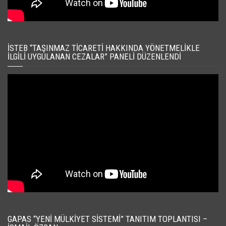
İSTEB “TAŞINMAZ TICARETI HAKKINDA YÖNETMELIKLE
İLGILI UYGULANAN CEZALAR” PANELI DÜZENLENDI
GAPAS “YENI MÜLKIYET SISTEMI” TANITIM TOPLANTISI –