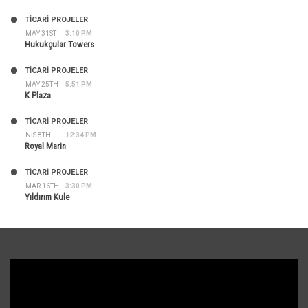
TİCARİ PROJELER
MAY 31ST
3:10 PM
Hukukçular Towers
TİCARİ PROJELER
MAY 25TH
5:51 PM
K Plaza
TİCARİ PROJELER
NIS 8TH
12:34 PM
Royal Marin
TİCARİ PROJELER
MAR 16TH
3:30 PM
Yıldırım Kule