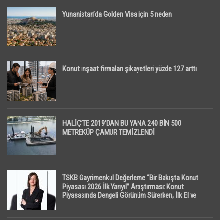
Yunanistan’da Golden Visa için 5 neden
Konut inşaat firmaları şikayetleri yüzde 127 arttı
HALİÇ’TE 2019’DAN BU YANA 240 BİN 500
METREKÜP ÇAMUR TEMİZLENDİ
TSKB Gayrimenkul Değerleme “Bir Bakışta Konut
Piyasası 2026 İlk Yarıyıl” Araştırması: Konut
Piyasasında Dengeli Görünüm Sürerken, İlk El ve
İpotekli Satışlarda Sınırlı Toparlanma Dikkat Çekti