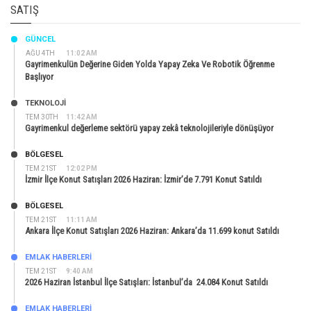
SATIŞ
GÜNCEL
AĞU 4TH
11:02 AM
Gayrimenkulün Değerine Giden Yolda Yapay Zeka Ve Robotik Öğrenme
Başlıyor
TEKNOLOJİ
TEM 30TH
11:42 AM
Gayrimenkul değerleme sektörü yapay zekâ teknolojileriyle dönüşüyor
BÖLGESEL
TEM 21ST
12:02 PM
İzmir İlçe Konut Satışları 2026 Haziran: İzmir’de 7.791 Konut Satıldı
BÖLGESEL
TEM 21ST
11:11 AM
Ankara İlçe Konut Satışları 2026 Haziran: Ankara’da 11.699 konut Satıldı
EMLAK HABERLERI
TEM 21ST
9:40 AM
2026 Haziran İstanbul İlçe Satışları: İstanbul’da 24.084 Konut Satıldı
EMLAK HABERLERI