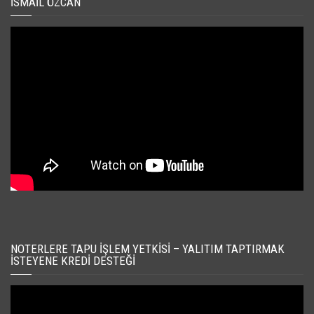
İSMAIL ÖZCAN
NOTERLERE TAPU İŞLEM YETKISI – YALITIM TAPTIRMAK
İSTEYENE KREDI DESTEĞI