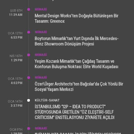
MİMARİ
ŞUB 6TH
11:39 AM
Mental Design Works’ten Doğayla Bütünleşen Bir
Tasarım: Greenox
MİMARİ
OCA 12TH
6:53 PM
Boytorun Mimarlık’tan Yurt Dışında İlk Mercedes-
Benz Showroom Dönüşüm Projesi
MİMARİ
NIS 16TH
1:29 PM
Yeşim Kozanlı Mimarlık’tan Çağdaş Tasarım ve
Konforun Buluşma Noktası: Elite World Kuşadası
MİMARİ
OCA 15TH
4:02 PM
Özer\Ürger Architects’ten Bağcılar’da Çok Yönlü Bir
Sosyal Yaşam Merkezi
KÜLTÜR-SANAT
OCA 14TH
3:37 PM
İSTANBULSMD “I2P – IDEA TO PRODUCT”
STÜDYOSUNDA ÜRETİLEN “ÖZ ELEŞTİRİ-SELF
CRITICISM” ENSTELASYONU ZİYARETE AÇILDI
MİMARİ
OCA 9TH
1:38 PM