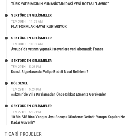
TÜRK YATIRIMCININ YUNANİSTAN’DAKİ YENİ ROTASI “LAVRIO”
SEKTÖRDEN GELIŞMELER
TEM 30TH
11:03 AM
PLATFORMLAR HAYAT KURTARIYOR
SEKTÖRDEN GELIŞMELER
TEM 30TH
10:59 AM
Avrupa’da yatırım yapmak isteyenlere yeni alternatif: Fransa
SEKTÖRDEN GELIŞMELER
TEM 29TH
5:28 PM
Konut Sigortasında Poliçe Bedeli Nasıl Belirlenir?
BÖLGESEL
TEM 29TH
5:24 PM
￼İzmir’de Villa Kiralamadan Önce Dikkat Etmeniz Gerekenler
SEKTÖRDEN GELIŞMELER
TEM 27TH
5:37 PM
10 Bin 545 Bina Yangını Aynı Soruyu Gündeme Getirdi: Yangın Kapıları Ne
Kadar Güvenli?
TICARI PROJELER