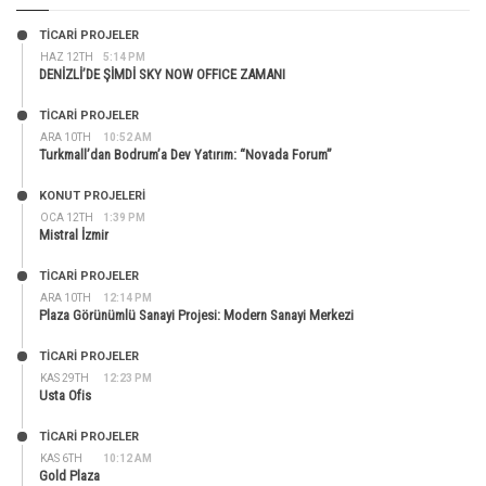
TİCARİ PROJELER
HAZ 12TH
5:14 PM
DENİZLİ’DE ŞİMDİ SKY NOW OFFICE ZAMANI
TİCARİ PROJELER
ARA 10TH
10:52 AM
Turkmall’dan Bodrum’a Dev Yatırım: “Novada Forum”
KONUT PROJELERI
OCA 12TH
1:39 PM
Mistral İzmir
TİCARİ PROJELER
ARA 10TH
12:14 PM
Plaza Görünümlü Sanayi Projesi: Modern Sanayi Merkezi
TİCARİ PROJELER
KAS 29TH
12:23 PM
Usta Ofis
TİCARİ PROJELER
KAS 6TH
10:12 AM
Gold Plaza