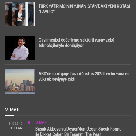
TÜRK YATIRIMCININ YUNANİSTAN’DAKİ YENİ ROTASI
“LAVRIO”
Gayrimenkul değerleme sektörü yapay zekâ
teknolojileriyle dönüşüyor
ABD’de mortgage faizi Ağustos 2025’ten bu yana en
yüksek seviyeye çıktı
MIMARI
MİMARİ
NIS 22ND
10:11 AM
Başak Akkoyunlu Design’dan Özgün Saçak Formu
ile Dikkat Çeken Bir Tasarım: The Pearl