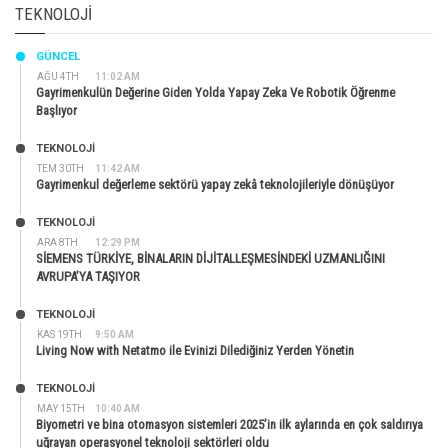
TEKNOLOJI
GÜNCEL
AĞU 4TH
11:02 AM
Gayrimenkulün Değerine Giden Yolda Yapay Zeka Ve Robotik Öğrenme
Başlıyor
TEKNOLOJİ
TEM 30TH
11:42 AM
Gayrimenkul değerleme sektörü yapay zekâ teknolojileriyle dönüşüyor
TEKNOLOJİ
ARA 8TH
12:29 PM
SİEMENS TÜRKİYE, BİNALARIN DİJİTALLEŞMESİNDEKİ UZMANLIĞINI
AVRUPA’YA TAŞIYOR
TEKNOLOJİ
KAS 19TH
9:50 AM
Living Now with Netatmo ile Evinizi Dilediğiniz Yerden Yönetin
TEKNOLOJİ
MAY 15TH
10:40 AM
Biyometri ve bina otomasyon sistemleri 2025’in ilk aylarında en çok saldırıya
uğrayan operasyonel teknoloji sektörleri oldu