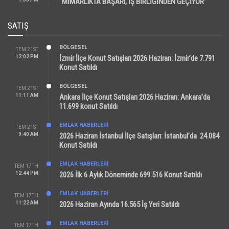
“MİMARLIKTA BAŞARI, İŞ BİRLİĞİNDEN GEÇİYOR”
SATIŞ
BÖLGESEL
TEM 21ST
12:02 PM
İzmir İlçe Konut Satışları 2026 Haziran: İzmir’de 7.791
Konut Satıldı
BÖLGESEL
TEM 21ST
11:11 AM
Ankara İlçe Konut Satışları 2026 Haziran: Ankara’da
11.699 konut Satıldı
EMLAK HABERLERI
TEM 21ST
9:40 AM
2026 Haziran İstanbul İlçe Satışları: İstanbul’da 24.084
Konut Satıldı
EMLAK HABERLERI
TEM 17TH
12:44 PM
2026 İlk 6 Aylık Döneminde 699.516 Konut Satıldı
EMLAK HABERLERI
TEM 17TH
11:22 AM
2026 Haziran Ayında 16.565 İş Yeri Satıldı
EMLAK HABERLERI
TEM 17TH