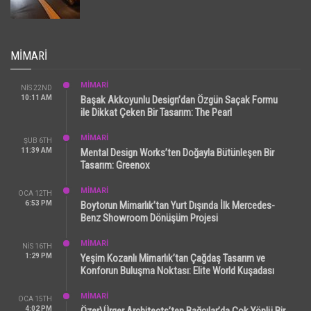
MIMARI
MİMARİ
NIS 22ND
10:11 AM
Başak Akkoyunlu Design’dan Özgün Saçak Formu
ile Dikkat Çeken Bir Tasarım: The Pearl
MİMARİ
ŞUB 6TH
11:39 AM
Mental Design Works’ten Doğayla Bütünleşen Bir
Tasarım: Greenox
MİMARİ
OCA 12TH
6:53 PM
Boytorun Mimarlık’tan Yurt Dışında İlk Mercedes-
Benz Showroom Dönüşüm Projesi
MİMARİ
NIS 16TH
1:29 PM
Yeşim Kozanlı Mimarlık’tan Çağdaş Tasarım ve
Konforun Buluşma Noktası: Elite World Kuşadası
MİMARİ
OCA 15TH
4:02 PM
Özer\Ürger Architects’ten Bağcılar’da Çok Yönlü Bir