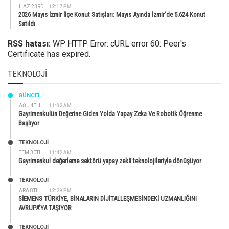
HAZ 23RD
12:17 PM
2026 Mayıs İzmir İlçe Konut Satışları: Mayıs Ayında İzmir’de 5.624 Konut
Satıldı
RSS hatası:
WP HTTP Error: cURL error 60: Peer's
Certificate has expired.
TEKNOLOJI
GÜNCEL
AĞU 4TH
11:02 AM
Gayrimenkulün Değerine Giden Yolda Yapay Zeka Ve Robotik Öğrenme
Başlıyor
TEKNOLOJİ
TEM 30TH
11:42 AM
Gayrimenkul değerleme sektörü yapay zekâ teknolojileriyle dönüşüyor
TEKNOLOJİ
ARA 8TH
12:29 PM
SİEMENS TÜRKİYE, BİNALARIN DİJİTALLEŞMESİNDEKİ UZMANLIĞINI
AVRUPA’YA TAŞIYOR
TEKNOLOJİ