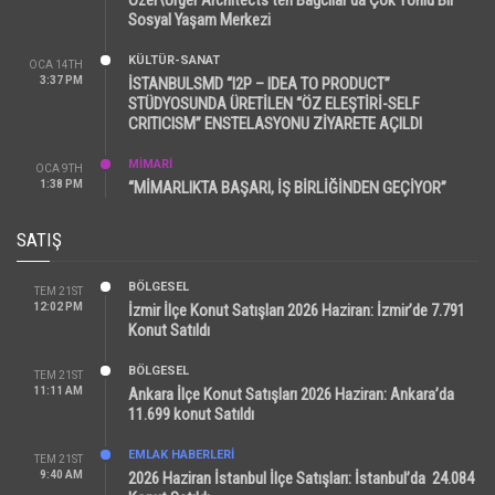
Sosyal Yaşam Merkezi
KÜLTÜR-SANAT
OCA 14TH
3:37 PM
İSTANBULSMD “I2P – IDEA TO PRODUCT”
STÜDYOSUNDA ÜRETİLEN “ÖZ ELEŞTİRİ-SELF
CRITICISM” ENSTELASYONU ZİYARETE AÇILDI
MİMARİ
OCA 9TH
1:38 PM
“MİMARLIKTA BAŞARI, İŞ BİRLİĞİNDEN GEÇİYOR”
SATIŞ
BÖLGESEL
TEM 21ST
12:02 PM
İzmir İlçe Konut Satışları 2026 Haziran: İzmir’de 7.791
Konut Satıldı
BÖLGESEL
TEM 21ST
11:11 AM
Ankara İlçe Konut Satışları 2026 Haziran: Ankara’da
11.699 konut Satıldı
EMLAK HABERLERI
TEM 21ST
9:40 AM
2026 Haziran İstanbul İlçe Satışları: İstanbul’da 24.084