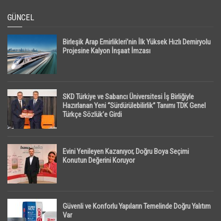
GÜNCEL
Birleşik Arap Emirlikleri’nin İlk Yüksek Hızlı Demiryolu
Projesine Kalyon İnşaat İmzası
SKD Türkiye ve Sabancı Üniversitesi İş Birliğiyle
Hazırlanan Yeni “Sürdürülebilirlik” Tanımı TDK Genel
Türkçe Sözlük’e Girdi
Evini Yenileyen Kazanıyor, Doğru Boya Seçimi
Konutun Değerini Koruyor
Güvenli ve Konforlu Yapıların Temelinde Doğru Yalıtım
Var