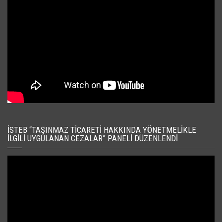
İSTEB “TAŞINMAZ TICARETI HAKKINDA YÖNETMELIKLE
İLGILI UYGULANAN CEZALAR” PANELI DÜZENLENDI