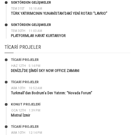
SEKTÖRDEN GELIŞMELER
TEM 31ST
10:10 AM
TÜRK YATIRIMCININ YUNANİSTAN’DAKİ YENİ ROTASI “LAVRIO”
SEKTÖRDEN GELIŞMELER
TEM 30TH
11:03 AM
PLATFORMLAR HAYAT KURTARIYOR
TICARI PROJELER
TİCARİ PROJELER
HAZ 12TH
5:14 PM
DENİZLİ’DE ŞİMDİ SKY NOW OFFICE ZAMANI
TİCARİ PROJELER
ARA 10TH
10:52 AM
Turkmall’dan Bodrum’a Dev Yatırım: “Novada Forum”
KONUT PROJELERI
OCA 12TH
1:39 PM
Mistral İzmir
TİCARİ PROJELER
ARA 10TH
12:14 PM