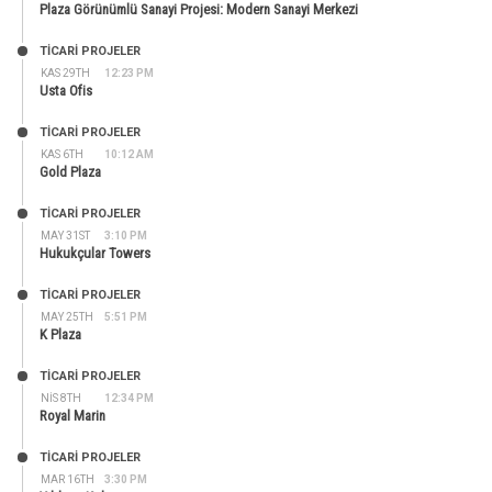
Plaza Görünümlü Sanayi Projesi: Modern Sanayi Merkezi
TİCARİ PROJELER
KAS 29TH
12:23 PM
Usta Ofis
TİCARİ PROJELER
KAS 6TH
10:12 AM
Gold Plaza
TİCARİ PROJELER
MAY 31ST
3:10 PM
Hukukçular Towers
TİCARİ PROJELER
MAY 25TH
5:51 PM
K Plaza
TİCARİ PROJELER
NIS 8TH
12:34 PM
Royal Marin
TİCARİ PROJELER
MAR 16TH
3:30 PM