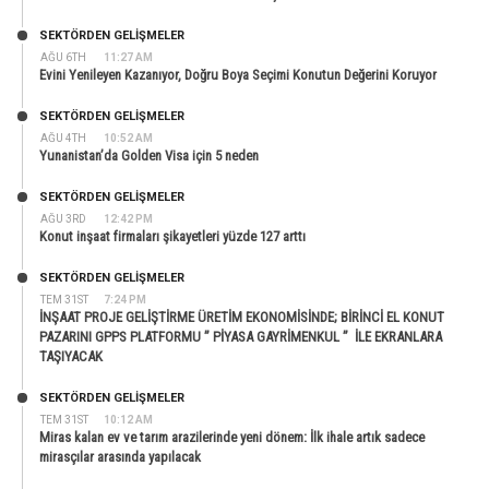
SEKTÖRDEN GELIŞMELER
AĞU 6TH
11:27 AM
Evini Yenileyen Kazanıyor, Doğru Boya Seçimi Konutun Değerini Koruyor
SEKTÖRDEN GELIŞMELER
AĞU 4TH
10:52 AM
Yunanistan’da Golden Visa için 5 neden
SEKTÖRDEN GELIŞMELER
AĞU 3RD
12:42 PM
Konut inşaat firmaları şikayetleri yüzde 127 arttı
SEKTÖRDEN GELIŞMELER
TEM 31ST
7:24 PM
İNŞAAT PROJE GELİŞTİRME ÜRETİM EKONOMİSİNDE; BİRİNCİ EL KONUT
PAZARINI GPPS PLATFORMU ” PİYASA GAYRİMENKUL ” İLE EKRANLARA
TAŞIYACAK
SEKTÖRDEN GELIŞMELER
TEM 31ST
10:12 AM
Miras kalan ev ve tarım arazilerinde yeni dönem: İlk ihale artık sadece
mirasçılar arasında yapılacak