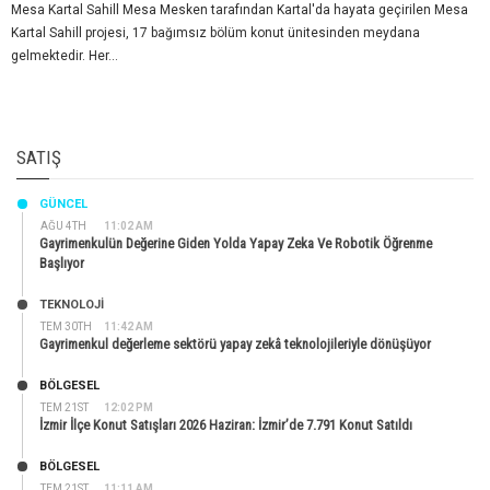
Mesa Kartal Sahill Mesa Mesken tarafından Kartal'da hayata geçirilen Mesa
Kartal Sahill projesi, 17 bağımsız bölüm konut ünitesinden meydana
gelmektedir. Her...
SATIŞ
GÜNCEL
AĞU 4TH
11:02 AM
Gayrimenkulün Değerine Giden Yolda Yapay Zeka Ve Robotik Öğrenme
Başlıyor
TEKNOLOJİ
TEM 30TH
11:42 AM
Gayrimenkul değerleme sektörü yapay zekâ teknolojileriyle dönüşüyor
BÖLGESEL
TEM 21ST
12:02 PM
İzmir İlçe Konut Satışları 2026 Haziran: İzmir’de 7.791 Konut Satıldı
BÖLGESEL
TEM 21ST
11:11 AM