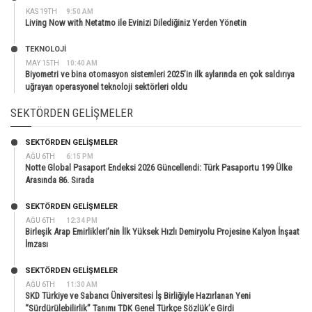
KAS 19TH
9:50 AM
Living Now with Netatmo ile Evinizi Dilediğiniz Yerden Yönetin
TEKNOLOJİ
MAY 15TH
10:40 AM
Biyometri ve bina otomasyon sistemleri 2025’in ilk aylarında en çok saldırıya
uğrayan operasyonel teknoloji sektörleri oldu
SEKTÖRDEN GELIŞMELER
SEKTÖRDEN GELIŞMELER
AĞU 6TH
6:15 PM
Notte Global Pasaport Endeksi 2026 Güncellendi: Türk Pasaportu 199 Ülke
Arasında 86. Sırada
SEKTÖRDEN GELIŞMELER
AĞU 6TH
12:34 PM
Birleşik Arap Emirlikleri’nin İlk Yüksek Hızlı Demiryolu Projesine Kalyon İnşaat
İmzası
SEKTÖRDEN GELIŞMELER
AĞU 6TH
11:30 AM
SKD Türkiye ve Sabancı Üniversitesi İş Birliğiyle Hazırlanan Yeni
“Sürdürülebilirlik” Tanımı TDK Genel Türkçe Sözlük’e Girdi