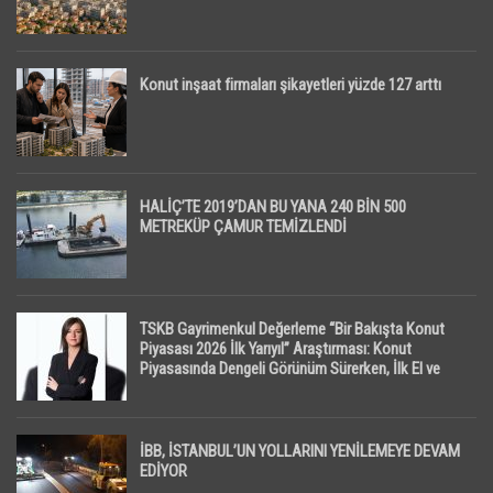
Konut inşaat firmaları şikayetleri yüzde 127 arttı
HALİÇ’TE 2019’DAN BU YANA 240 BİN 500
METREKÜP ÇAMUR TEMİZLENDİ
TSKB Gayrimenkul Değerleme “Bir Bakışta Konut
Piyasası 2026 İlk Yarıyıl” Araştırması: Konut
Piyasasında Dengeli Görünüm Sürerken, İlk El ve
İpotekli Satışlarda Sınırlı Toparlanma Dikkat Çekti
İBB, İSTANBUL’UN YOLLARINI YENİLEMEYE DEVAM
EDİYOR