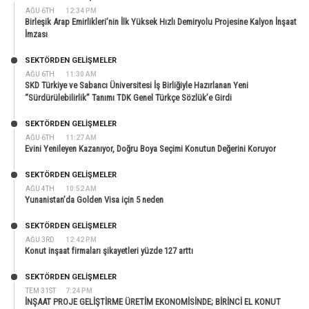
AĞU 6TH
12:34 PM
Birleşik Arap Emirlikleri’nin İlk Yüksek Hızlı Demiryolu Projesine Kalyon İnşaat
İmzası
SEKTÖRDEN GELIŞMELER
AĞU 6TH
11:30 AM
SKD Türkiye ve Sabancı Üniversitesi İş Birliğiyle Hazırlanan Yeni
“Sürdürülebilirlik” Tanımı TDK Genel Türkçe Sözlük’e Girdi
SEKTÖRDEN GELIŞMELER
AĞU 6TH
11:27 AM
Evini Yenileyen Kazanıyor, Doğru Boya Seçimi Konutun Değerini Koruyor
SEKTÖRDEN GELIŞMELER
AĞU 4TH
10:52 AM
Yunanistan’da Golden Visa için 5 neden
SEKTÖRDEN GELIŞMELER
AĞU 3RD
12:42 PM
Konut inşaat firmaları şikayetleri yüzde 127 arttı
SEKTÖRDEN GELIŞMELER
TEM 31ST
7:24 PM
İNŞAAT PROJE GELİŞTİRME ÜRETİM EKONOMİSİNDE; BİRİNCİ EL KONUT