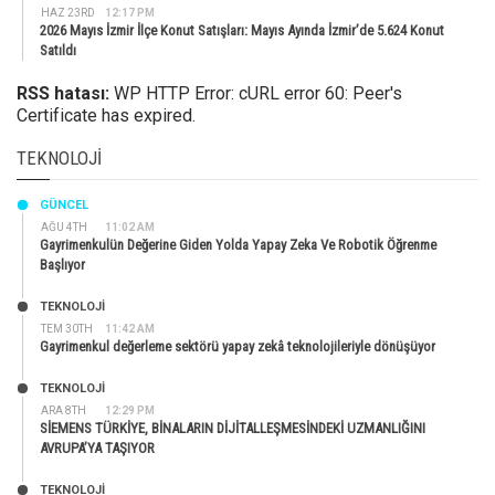
HAZ 23RD
12:17 PM
2026 Mayıs İzmir İlçe Konut Satışları: Mayıs Ayında İzmir’de 5.624 Konut
Satıldı
RSS hatası:
WP HTTP Error: cURL error 60: Peer's
Certificate has expired.
TEKNOLOJI
GÜNCEL
AĞU 4TH
11:02 AM
Gayrimenkulün Değerine Giden Yolda Yapay Zeka Ve Robotik Öğrenme
Başlıyor
TEKNOLOJİ
TEM 30TH
11:42 AM
Gayrimenkul değerleme sektörü yapay zekâ teknolojileriyle dönüşüyor
TEKNOLOJİ
ARA 8TH
12:29 PM
SİEMENS TÜRKİYE, BİNALARIN DİJİTALLEŞMESİNDEKİ UZMANLIĞINI
AVRUPA’YA TAŞIYOR
TEKNOLOJİ