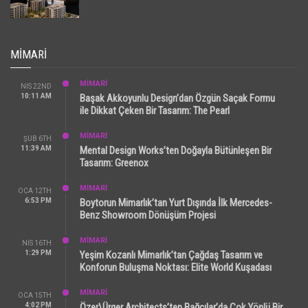
MIMARI
MİMARİ
NIS 22ND
10:11 AM
Başak Akkoyunlu Design’dan Özgün Saçak Formu
ile Dikkat Çeken Bir Tasarım: The Pearl
MİMARİ
ŞUB 6TH
11:39 AM
Mental Design Works’ten Doğayla Bütünleşen Bir
Tasarım: Greenox
MİMARİ
OCA 12TH
6:53 PM
Boytorun Mimarlık’tan Yurt Dışında İlk Mercedes-
Benz Showroom Dönüşüm Projesi
MİMARİ
NIS 16TH
1:29 PM
Yeşim Kozanlı Mimarlık’tan Çağdaş Tasarım ve
Konforun Buluşma Noktası: Elite World Kuşadası
MİMARİ
OCA 15TH
4:02 PM
Özer\Ürger Architects’ten Bağcılar’da Çok Yönlü Bir