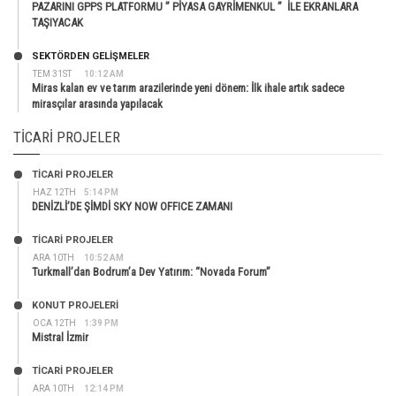
PAZARINI GPPS PLATFORMU ” PİYASA GAYRİMENKUL ” İLE EKRANLARA
TAŞIYACAK
SEKTÖRDEN GELIŞMELER
TEM 31ST
10:12 AM
Miras kalan ev ve tarım arazilerinde yeni dönem: İlk ihale artık sadece
mirasçılar arasında yapılacak
TICARI PROJELER
TİCARİ PROJELER
HAZ 12TH
5:14 PM
DENİZLİ’DE ŞİMDİ SKY NOW OFFICE ZAMANI
TİCARİ PROJELER
ARA 10TH
10:52 AM
Turkmall’dan Bodrum’a Dev Yatırım: “Novada Forum”
KONUT PROJELERI
OCA 12TH
1:39 PM
Mistral İzmir
TİCARİ PROJELER
ARA 10TH
12:14 PM