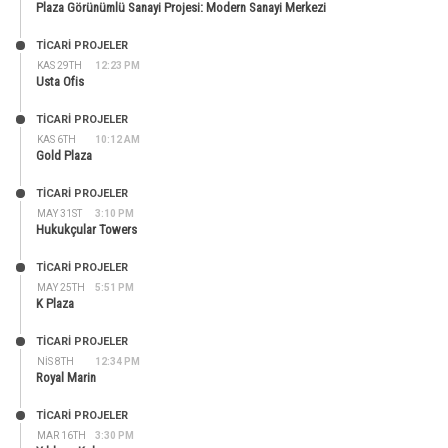
Plaza Görünümlü Sanayi Projesi: Modern Sanayi Merkezi
TİCARİ PROJELER
KAS 29TH
12:23 PM
Usta Ofis
TİCARİ PROJELER
KAS 6TH
10:12 AM
Gold Plaza
TİCARİ PROJELER
MAY 31ST
3:10 PM
Hukukçular Towers
TİCARİ PROJELER
MAY 25TH
5:51 PM
K Plaza
TİCARİ PROJELER
NIS 8TH
12:34 PM
Royal Marin
TİCARİ PROJELER
MAR 16TH
3:30 PM