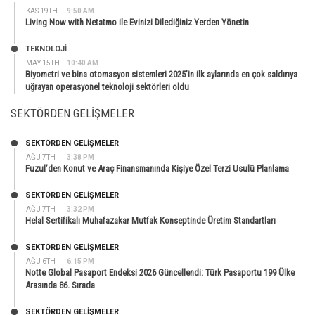
KAS 19TH
9:50 AM
Living Now with Netatmo ile Evinizi Dilediğiniz Yerden Yönetin
TEKNOLOJİ
MAY 15TH
10:40 AM
Biyometri ve bina otomasyon sistemleri 2025’in ilk aylarında en çok saldırıya
uğrayan operasyonel teknoloji sektörleri oldu
SEKTÖRDEN GELIŞMELER
SEKTÖRDEN GELIŞMELER
AĞU 7TH
3:38 PM
Fuzul’den Konut ve Araç Finansmanında Kişiye Özel Terzi Usulü Planlama
SEKTÖRDEN GELIŞMELER
AĞU 7TH
3:32 PM
Helal Sertifikalı Muhafazakar Mutfak Konseptinde Üretim Standartları
SEKTÖRDEN GELIŞMELER
AĞU 6TH
6:15 PM
Notte Global Pasaport Endeksi 2026 Güncellendi: Türk Pasaportu 199 Ülke
Arasında 86. Sırada
SEKTÖRDEN GELIŞMELER