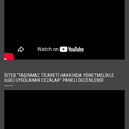
İSTEB “TAŞINMAZ TICARETI HAKKINDA YÖNETMELIKLE
İLGILI UYGULANAN CEZALAR” PANELI DÜZENLENDI