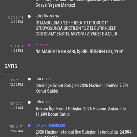
Sosyal Yaşam Merkezi
KÜLTÜR-SANAT
OCA 14TH
3:37 PM
İSTANBULSMD “I2P – IDEA TO PRODUCT”
STÜDYOSUNDA ÜRETİLEN “ÖZ ELEŞTİRİ-SELF
CRITICISM” ENSTELASYONU ZİYARETE AÇILDI
MİMARİ
OCA 9TH
1:38 PM
“MİMARLIKTA BAŞARI, İŞ BİRLİĞİNDEN GEÇİYOR”
SATIŞ
BÖLGESEL
TEM 21ST
12:02 PM
İzmir İlçe Konut Satışları 2026 Haziran: İzmir’de 7.791
Konut Satıldı
BÖLGESEL
TEM 21ST
11:11 AM
Ankara İlçe Konut Satışları 2026 Haziran: Ankara’da
11.699 konut Satıldı
EMLAK HABERLERI
TEM 21ST
9:40 AM
2026 Haziran İstanbul İlçe Satışları: İstanbul’da 24.084