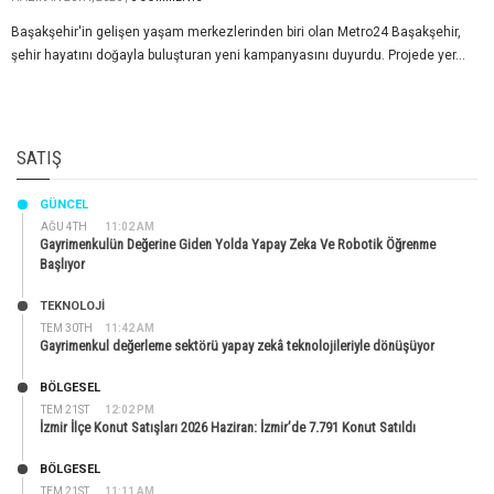
Başakşehir'in gelişen yaşam merkezlerinden biri olan Metro24 Başakşehir,
şehir hayatını doğayla buluşturan yeni kampanyasını duyurdu. Projede yer...
SATIŞ
GÜNCEL
AĞU 4TH
11:02 AM
Gayrimenkulün Değerine Giden Yolda Yapay Zeka Ve Robotik Öğrenme
Başlıyor
TEKNOLOJİ
TEM 30TH
11:42 AM
Gayrimenkul değerleme sektörü yapay zekâ teknolojileriyle dönüşüyor
BÖLGESEL
TEM 21ST
12:02 PM
İzmir İlçe Konut Satışları 2026 Haziran: İzmir’de 7.791 Konut Satıldı
BÖLGESEL
TEM 21ST
11:11 AM