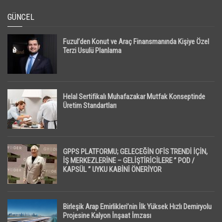
GÜNCEL
Fuzul’den Konut ve Araç Finansmanında Kişiye Özel
Terzi Usulü Planlama
Helal Sertifikalı Muhafazakar Mutfak Konseptinde
Üretim Standartları
GPPS PLATFORMU; GELECEĞİN OFİS TRENDİ İÇİN,
İŞ MERKEZLERİNE – GELİŞTİRİCİLERE ” POD /
KAPSÜL ” UYKU KABİNİ ÖNERİYOR
Birleşik Arap Emirlikleri’nin İlk Yüksek Hızlı Demiryolu
Projesine Kalyon İnşaat İmzası