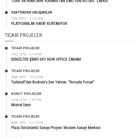
TÜRK YATIRIMCININ YUNANİSTAN’DAKİ YENİ ROTASI “LAVRIO”
SEKTÖRDEN GELIŞMELER
TEM 30TH
11:03 AM
PLATFORMLAR HAYAT KURTARIYOR
TICARI PROJELER
TİCARİ PROJELER
HAZ 12TH
5:14 PM
DENİZLİ’DE ŞİMDİ SKY NOW OFFICE ZAMANI
TİCARİ PROJELER
ARA 10TH
10:52 AM
Turkmall’dan Bodrum’a Dev Yatırım: “Novada Forum”
KONUT PROJELERI
OCA 12TH
1:39 PM
Mistral İzmir
TİCARİ PROJELER
ARA 10TH
12:14 PM
Plaza Görünümlü Sanayi Projesi: Modern Sanayi Merkezi