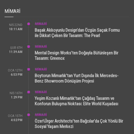
MIMARI
MİMARİ
NIS 22ND
10:11 AM
Başak Akkoyunlu Design’dan Özgün Saçak Formu
ile Dikkat Çeken Bir Tasarım: The Pearl
MİMARİ
ŞUB 6TH
11:39 AM
Mental Design Works’ten Doğayla Bütünleşen Bir
Tasarım: Greenox
MİMARİ
OCA 12TH
6:53 PM
Boytorun Mimarlık’tan Yurt Dışında İlk Mercedes-
Benz Showroom Dönüşüm Projesi
MİMARİ
NIS 16TH
1:29 PM
Yeşim Kozanlı Mimarlık’tan Çağdaş Tasarım ve
Konforun Buluşma Noktası: Elite World Kuşadası
MİMARİ
OCA 15TH
4:02 PM
Özer\Ürger Architects’ten Bağcılar’da Çok Yönlü Bir
Sosyal Yaşam Merkezi