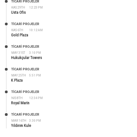
TİCARİ PROJELER
KAS 29TH
12:23 PM
Usta Ofis
TİCARİ PROJELER
KAS 6TH
10:12 AM
Gold Plaza
TİCARİ PROJELER
MAY 31ST
3:10 PM
Hukukçular Towers
TİCARİ PROJELER
MAY 25TH
5:51 PM
K Plaza
TİCARİ PROJELER
NIS 8TH
12:34 PM
Royal Marin
TİCARİ PROJELER
MAR 16TH
3:30 PM
Yıldırım Kule