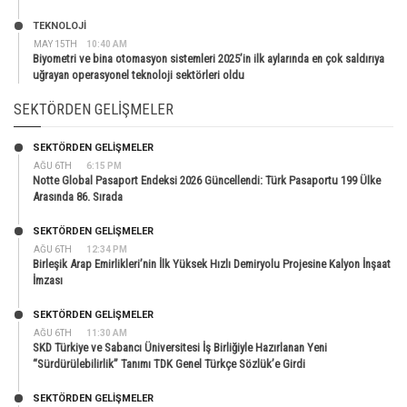
TEKNOLOJİ
MAY 15TH
10:40 AM
Biyometri ve bina otomasyon sistemleri 2025’in ilk aylarında en çok saldırıya
uğrayan operasyonel teknoloji sektörleri oldu
SEKTÖRDEN GELIŞMELER
SEKTÖRDEN GELIŞMELER
AĞU 6TH
6:15 PM
Notte Global Pasaport Endeksi 2026 Güncellendi: Türk Pasaportu 199 Ülke
Arasında 86. Sırada
SEKTÖRDEN GELIŞMELER
AĞU 6TH
12:34 PM
Birleşik Arap Emirlikleri’nin İlk Yüksek Hızlı Demiryolu Projesine Kalyon İnşaat
İmzası
SEKTÖRDEN GELIŞMELER
AĞU 6TH
11:30 AM
SKD Türkiye ve Sabancı Üniversitesi İş Birliğiyle Hazırlanan Yeni
“Sürdürülebilirlik” Tanımı TDK Genel Türkçe Sözlük’e Girdi
SEKTÖRDEN GELIŞMELER