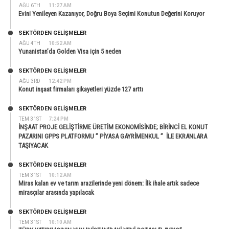
AĞU 6TH
11:27 AM
Evini Yenileyen Kazanıyor, Doğru Boya Seçimi Konutun Değerini Koruyor
SEKTÖRDEN GELIŞMELER
AĞU 4TH
10:52 AM
Yunanistan’da Golden Visa için 5 neden
SEKTÖRDEN GELIŞMELER
AĞU 3RD
12:42 PM
Konut inşaat firmaları şikayetleri yüzde 127 arttı
SEKTÖRDEN GELIŞMELER
TEM 31ST
7:24 PM
İNŞAAT PROJE GELİŞTİRME ÜRETİM EKONOMİSİNDE; BİRİNCİ EL KONUT
PAZARINI GPPS PLATFORMU ” PİYASA GAYRİMENKUL ” İLE EKRANLARA
TAŞIYACAK
SEKTÖRDEN GELIŞMELER
TEM 31ST
10:12 AM
Miras kalan ev ve tarım arazilerinde yeni dönem: İlk ihale artık sadece
mirasçılar arasında yapılacak
SEKTÖRDEN GELIŞMELER
TEM 31ST
10:10 AM