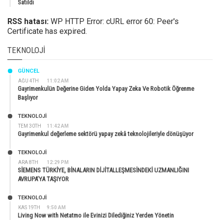
Satıldı
RSS hatası:
WP HTTP Error: cURL error 60: Peer's
Certificate has expired.
TEKNOLOJI
GÜNCEL
AĞU 4TH
11:02 AM
Gayrimenkulün Değerine Giden Yolda Yapay Zeka Ve Robotik Öğrenme
Başlıyor
TEKNOLOJİ
TEM 30TH
11:42 AM
Gayrimenkul değerleme sektörü yapay zekâ teknolojileriyle dönüşüyor
TEKNOLOJİ
ARA 8TH
12:29 PM
SİEMENS TÜRKİYE, BİNALARIN DİJİTALLEŞMESİNDEKİ UZMANLIĞINI
AVRUPA’YA TAŞIYOR
TEKNOLOJİ
KAS 19TH
9:50 AM
Living Now with Netatmo ile Evinizi Dilediğiniz Yerden Yönetin