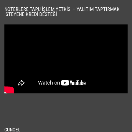
NOTERLERE TAPU İŞLEM YETKISI – YALITIM TAPTIRMAK
İSTEYENE KREDI DESTEĞI
GÜNCEL