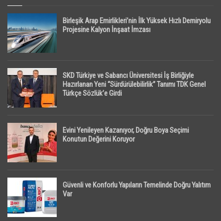
Birleşik Arap Emirlikleri’nin İlk Yüksek Hızlı Demiryolu
Projesine Kalyon İnşaat İmzası
SKD Türkiye ve Sabancı Üniversitesi İş Birliğiyle
Hazırlanan Yeni “Sürdürülebilirlik” Tanımı TDK Genel
Türkçe Sözlük’e Girdi
Evini Yenileyen Kazanıyor, Doğru Boya Seçimi
Konutun Değerini Koruyor
Güvenli ve Konforlu Yapıların Temelinde Doğru Yalıtım
Var