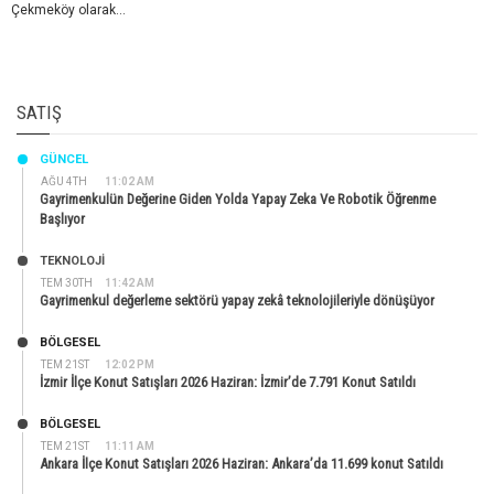
Çekmeköy olarak...
SATIŞ
GÜNCEL
AĞU 4TH
11:02 AM
Gayrimenkulün Değerine Giden Yolda Yapay Zeka Ve Robotik Öğrenme
Başlıyor
TEKNOLOJİ
TEM 30TH
11:42 AM
Gayrimenkul değerleme sektörü yapay zekâ teknolojileriyle dönüşüyor
BÖLGESEL
TEM 21ST
12:02 PM
İzmir İlçe Konut Satışları 2026 Haziran: İzmir’de 7.791 Konut Satıldı
BÖLGESEL
TEM 21ST
11:11 AM
Ankara İlçe Konut Satışları 2026 Haziran: Ankara’da 11.699 konut Satıldı