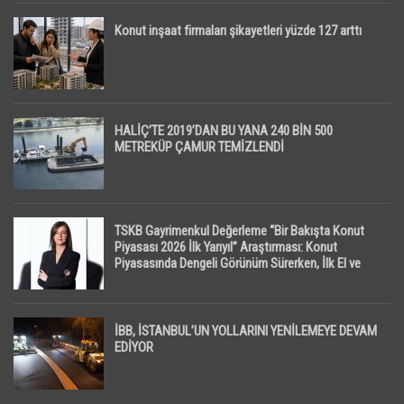
Konut inşaat firmaları şikayetleri yüzde 127 arttı
HALİÇ’TE 2019’DAN BU YANA 240 BİN 500
METREKÜP ÇAMUR TEMİZLENDİ
TSKB Gayrimenkul Değerleme “Bir Bakışta Konut
Piyasası 2026 İlk Yarıyıl” Araştırması: Konut
Piyasasında Dengeli Görünüm Sürerken, İlk El ve
İpotekli Satışlarda Sınırlı Toparlanma Dikkat Çekti
İBB, İSTANBUL’UN YOLLARINI YENİLEMEYE DEVAM
EDİYOR