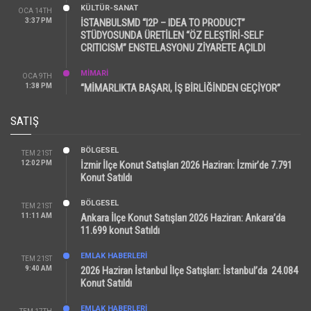
KÜLTÜR-SANAT
OCA 14TH
3:37 PM
İSTANBULSMD “I2P – IDEA TO PRODUCT”
STÜDYOSUNDA ÜRETİLEN “ÖZ ELEŞTİRİ-SELF
CRITICISM” ENSTELASYONU ZİYARETE AÇILDI
MİMARİ
OCA 9TH
1:38 PM
“MİMARLIKTA BAŞARI, İŞ BİRLİĞİNDEN GEÇİYOR”
SATIŞ
BÖLGESEL
TEM 21ST
12:02 PM
İzmir İlçe Konut Satışları 2026 Haziran: İzmir’de 7.791
Konut Satıldı
BÖLGESEL
TEM 21ST
11:11 AM
Ankara İlçe Konut Satışları 2026 Haziran: Ankara’da
11.699 konut Satıldı
EMLAK HABERLERI
TEM 21ST
9:40 AM
2026 Haziran İstanbul İlçe Satışları: İstanbul’da 24.084
Konut Satıldı
EMLAK HABERLERI