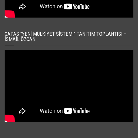
GAPAS “YENI MÜLKIYET SISTEMI” TANITIM TOPLANTISI –
İSMAIL ÖZCAN