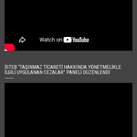
İSTEB “TAŞINMAZ TICARETI HAKKINDA YÖNETMELIKLE
İLGILI UYGULANAN CEZALAR” PANELI DÜZENLENDI