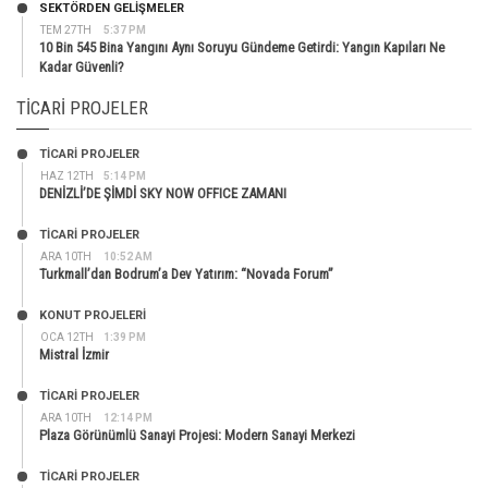
SEKTÖRDEN GELIŞMELER
TEM 27TH
5:37 PM
10 Bin 545 Bina Yangını Aynı Soruyu Gündeme Getirdi: Yangın Kapıları Ne
Kadar Güvenli?
TICARI PROJELER
TİCARİ PROJELER
HAZ 12TH
5:14 PM
DENİZLİ’DE ŞİMDİ SKY NOW OFFICE ZAMANI
TİCARİ PROJELER
ARA 10TH
10:52 AM
Turkmall’dan Bodrum’a Dev Yatırım: “Novada Forum”
KONUT PROJELERI
OCA 12TH
1:39 PM
Mistral İzmir
TİCARİ PROJELER
ARA 10TH
12:14 PM
Plaza Görünümlü Sanayi Projesi: Modern Sanayi Merkezi
TİCARİ PROJELER