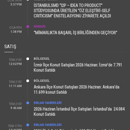
OCA 14TH
3:37 PM
İSTANBULSMD “I2P – IDEA TO PRODUCT”
STÜDYOSUNDA ÜRETİLEN “ÖZ ELEŞTİRİ-SELF
CRITICISM” ENSTELASYONU ZİYARETE AÇILDI
MİMARİ
OCA 9TH
1:38 PM
“MİMARLIKTA BAŞARI, İŞ BİRLİĞİNDEN GEÇİYOR”
SATIŞ
BÖLGESEL
TEM 21ST
12:02 PM
İzmir İlçe Konut Satışları 2026 Haziran: İzmir’de 7.791
Konut Satıldı
BÖLGESEL
TEM 21ST
11:11 AM
Ankara İlçe Konut Satışları 2026 Haziran: Ankara’da
11.699 konut Satıldı
EMLAK HABERLERI
TEM 21ST
9:40 AM
2026 Haziran İstanbul İlçe Satışları: İstanbul’da 24.084
Konut Satıldı
EMLAK HABERLERI
TEM 17TH