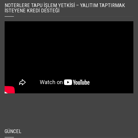
NOTERLERE TAPU İŞLEM YETKISI – YALITIM TAPTIRMAK
İSTEYENE KREDI DESTEĞI
GÜNCEL