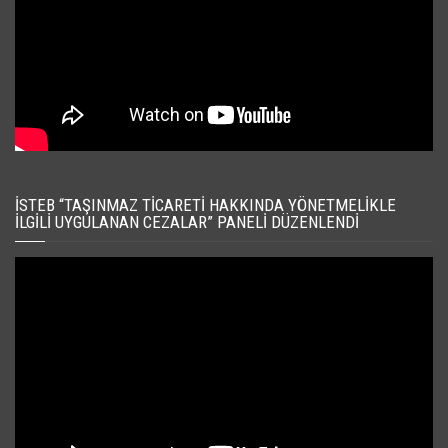
İSTEB “TAŞINMAZ TICARETI HAKKINDA YÖNETMELIKLE
İLGILI UYGULANAN CEZALAR” PANELI DÜZENLENDI