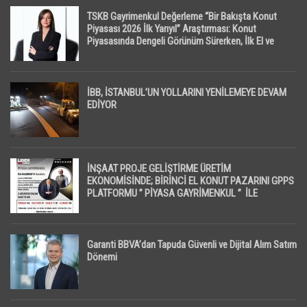
TSKB Gayrimenkul Değerleme “Bir Bakışta Konut
Piyasası 2026 İlk Yarıyıl” Araştırması: Konut
Piyasasında Dengeli Görünüm Sürerken, İlk El ve
İpotekli Satışlarda Sınırlı Toparlanma Dikkat Çekti
İBB, İSTANBUL’UN YOLLARINI YENİLEMEYE DEVAM
EDİYOR
İNŞAAT PROJE GELİŞTİRME ÜRETİM
EKONOMİSİNDE; BİRİNCİ EL KONUT PAZARINI GPPS
PLATFORMU ” PİYASA GAYRİMENKUL ” İLE
EKRANLARA TAŞIYACAK
Garanti BBVA’dan Tapuda Güvenli ve Dijital Alım Satım
Dönemi