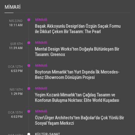
MIMARI
MİMARİ
NIS 22ND
10:11 AM
Başak Akkoyunlu Design’dan Özgün Saçak Formu
ile Dikkat Çeken Bir Tasarım: The Pearl
MİMARİ
ŞUB 6TH
11:39 AM
Mental Design Works’ten Doğayla Bütünleşen Bir
Tasarım: Greenox
MİMARİ
OCA 12TH
6:53 PM
Boytorun Mimarlık’tan Yurt Dışında İlk Mercedes-
Benz Showroom Dönüşüm Projesi
MİMARİ
NIS 16TH
1:29 PM
Yeşim Kozanlı Mimarlık’tan Çağdaş Tasarım ve
Konforun Buluşma Noktası: Elite World Kuşadası
MİMARİ
OCA 15TH
4:02 PM
Özer\Ürger Architects’ten Bağcılar’da Çok Yönlü Bir
Sosyal Yaşam Merkezi
KÜLTÜR-SANAT