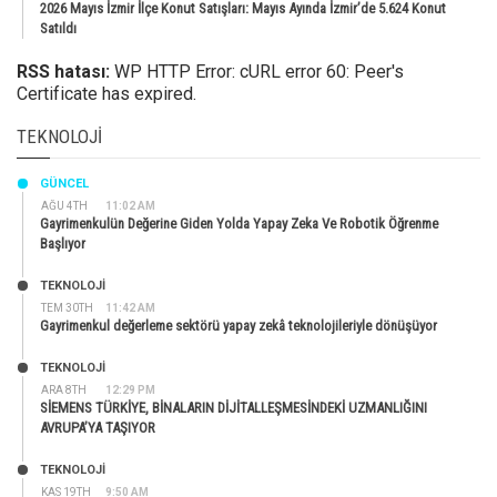
2026 Mayıs İzmir İlçe Konut Satışları: Mayıs Ayında İzmir’de 5.624 Konut
Satıldı
RSS hatası:
WP HTTP Error: cURL error 60: Peer's
Certificate has expired.
TEKNOLOJI
GÜNCEL
AĞU 4TH
11:02 AM
Gayrimenkulün Değerine Giden Yolda Yapay Zeka Ve Robotik Öğrenme
Başlıyor
TEKNOLOJİ
TEM 30TH
11:42 AM
Gayrimenkul değerleme sektörü yapay zekâ teknolojileriyle dönüşüyor
TEKNOLOJİ
ARA 8TH
12:29 PM
SİEMENS TÜRKİYE, BİNALARIN DİJİTALLEŞMESİNDEKİ UZMANLIĞINI
AVRUPA’YA TAŞIYOR
TEKNOLOJİ
KAS 19TH
9:50 AM