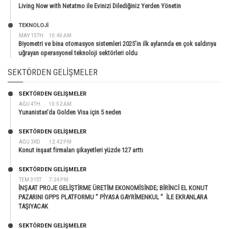
Living Now with Netatmo ile Evinizi Dilediğiniz Yerden Yönetin
TEKNOLOJİ
MAY 15TH
10:40 AM
Biyometri ve bina otomasyon sistemleri 2025’in ilk aylarında en çok saldırıya
uğrayan operasyonel teknoloji sektörleri oldu
SEKTÖRDEN GELIŞMELER
SEKTÖRDEN GELIŞMELER
AĞU 4TH
10:52 AM
Yunanistan’da Golden Visa için 5 neden
SEKTÖRDEN GELIŞMELER
AĞU 3RD
12:42 PM
Konut inşaat firmaları şikayetleri yüzde 127 arttı
SEKTÖRDEN GELIŞMELER
TEM 31ST
7:24 PM
İNŞAAT PROJE GELİŞTİRME ÜRETİM EKONOMİSİNDE; BİRİNCİ EL KONUT
PAZARINI GPPS PLATFORMU ” PİYASA GAYRİMENKUL ” İLE EKRANLARA
TAŞIYACAK
SEKTÖRDEN GELIŞMELER