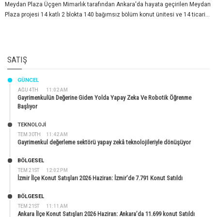
Meydan Plaza Üçgen Mimarlık tarafından Ankara'da hayata geçirilen Meydan
Plaza projesi 14 katlı 2 blokta 140 bağımsız bölüm konut ünitesi ve 14 ticari...
SATIŞ
GÜNCEL
AĞU 4TH
11:02 AM
Gayrimenkulün Değerine Giden Yolda Yapay Zeka Ve Robotik Öğrenme
Başlıyor
TEKNOLOJİ
TEM 30TH
11:42 AM
Gayrimenkul değerleme sektörü yapay zekâ teknolojileriyle dönüşüyor
BÖLGESEL
TEM 21ST
12:02 PM
İzmir İlçe Konut Satışları 2026 Haziran: İzmir’de 7.791 Konut Satıldı
BÖLGESEL
TEM 21ST
11:11 AM
Ankara İlçe Konut Satışları 2026 Haziran: Ankara’da 11.699 konut Satıldı