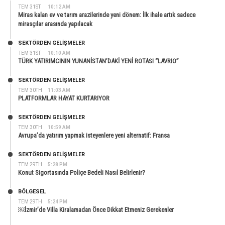
TEM 31ST
10:12 AM
Miras kalan ev ve tarım arazilerinde yeni dönem: İlk ihale artık sadece
mirasçılar arasında yapılacak
SEKTÖRDEN GELIŞMELER
TEM 31ST
10:10 AM
TÜRK YATIRIMCININ YUNANİSTAN’DAKİ YENİ ROTASI “LAVRIO”
SEKTÖRDEN GELIŞMELER
TEM 30TH
11:03 AM
PLATFORMLAR HAYAT KURTARIYOR
SEKTÖRDEN GELIŞMELER
TEM 30TH
10:59 AM
Avrupa’da yatırım yapmak isteyenlere yeni alternatif: Fransa
SEKTÖRDEN GELIŞMELER
TEM 29TH
5:28 PM
Konut Sigortasında Poliçe Bedeli Nasıl Belirlenir?
BÖLGESEL
TEM 29TH
5:24 PM
￼İzmir’de Villa Kiralamadan Önce Dikkat Etmeniz Gerekenler