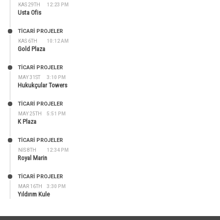
KAS 29TH
12:23 PM
Usta Ofis
TİCARİ PROJELER
KAS 6TH
10:12 AM
Gold Plaza
TİCARİ PROJELER
MAY 31ST
3:10 PM
Hukukçular Towers
TİCARİ PROJELER
MAY 25TH
5:51 PM
K Plaza
TİCARİ PROJELER
NIS 8TH
12:34 PM
Royal Marin
TİCARİ PROJELER
MAR 16TH
3:30 PM
Yıldırım Kule